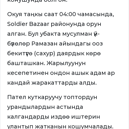
Окуя таңкы саат 04:00 чамасында,
Soldier Bazaar районунда орун
алган. Бул убакта мусулман үй-
бүлөлөр Рамазан айындагы ооз
бекитүүгө (сахур) даярдык көрө
башташкан. Жарылуунун
кесепетинен ондон ашык адам ар
кандай жаракаттарды алды.
Пател куткаруучу топтордун
урандылардын астында
калгандарды издөө иштерин
улантып жатканын кошумчалады.