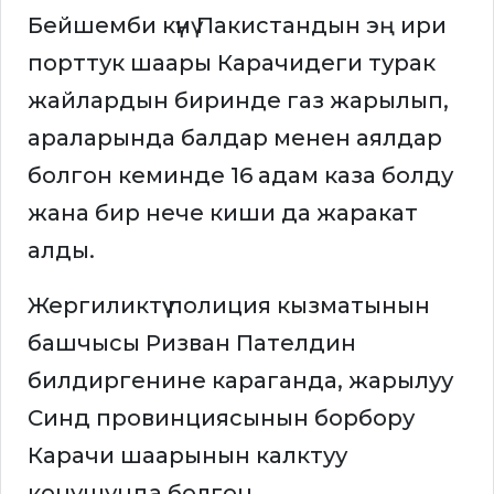
Бейшемби күнү Пакистандын эң ири
порттук шаары Карачидеги турак
жайлардын биринде газ жарылып,
араларында балдар менен аялдар
болгон кеминде 16 адам каза болду
жана бир нече киши да жаракат
алды.
Жергиликтүү полиция кызматынын
башчысы Ризван Пателдин
билдиргенине караганда, жарылуу
Синд провинциясынын борбору
Карачи шаарынын калктуу
конушунда болгон.