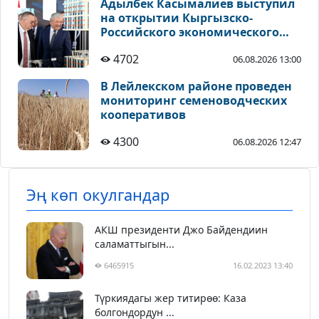
Адылбек Касымалиев выступил
на открытии Кыргызско-
Российского экономического
форума в Чолпон-Ате
4702
06.08.2026 13:00
В Лейлекском районе проведен
мониторинг семеноводческих
кооперативов
4300
06.08.2026 12:47
Эң көп окулгандар
АКШ президенти Джо Байдендиин
саламаттыгын...
6465915
16.02.2023 13:40
Түркиядагы жер титирөө: Каза
болгондордун ...