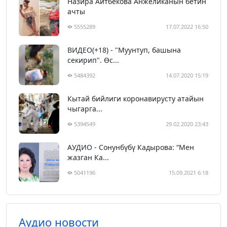
Назира Айтбекова Анжеликанын бетин
ачты
5555289
17.07.2022 16:50
ВИДЕО(+18) - "Муунтуп, башына
секирип". Өс...
5484392
14.07.2020 15:19
Кытай бийлиги коронавирусту атайын
чыгарга...
5394549
29.02.2020 23:43
АУДИО - Сонунбүбү Кадырова: “Мен
жазган Ка...
5041196
15.09.2021 6:18
Аудио новости