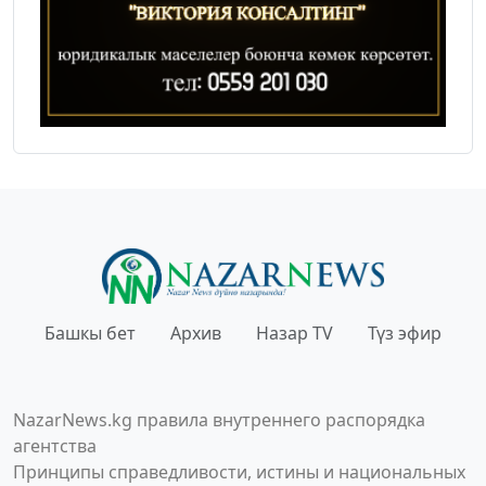
Башкы бет
Архив
Назар TV
Түз эфир
NazarNews.kg правила внутреннего распорядка
агентства
Принципы справедливости, истины и национальных