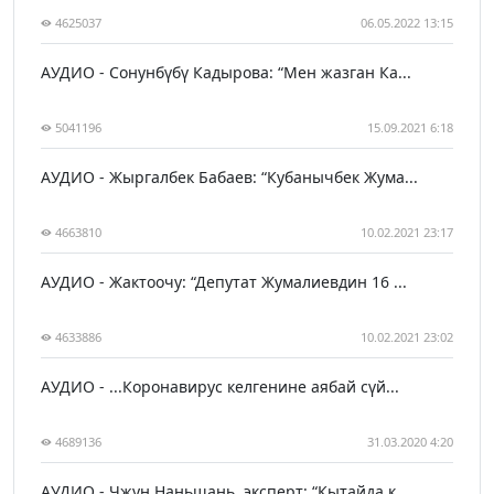
4625037
06.05.2022 13:15
АУДИО - Сонунбүбү Кадырова: “Мен жазган Ка...
5041196
15.09.2021 6:18
АУДИО - Жыргалбек Бабаев: “Кубанычбек Жума...
4663810
10.02.2021 23:17
АУДИО - Жактоочу: “Депутат Жумалиевдин 16 ...
4633886
10.02.2021 23:02
АУДИО - ...Коронавирус келгенине аябай сүй...
4689136
31.03.2020 4:20
АУДИО - Чжун Наньшань, эксперт: “Кытайда к...