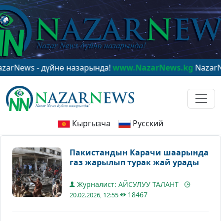
s - дүйнө назарында!
www.NazarNews.kg
NazarNews - в
Кыргызча
Русский
Пакистандын Карачи шаарында
газ жарылып турак жай урады
Журналист: АЙСУЛУУ ТАЛАНТ
18467
20.02.2026, 12:55