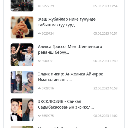
6255829
05.03.2023 17:54
Жаш жубайлар нике түнүндө
табышмактуу түрд...
6020724
05.06.2023 10:51
Алекса Грассо: Мен Шевченкого
реванш берүү...
5900051
06.03.2023 12:49
Элдик пикир: Анжелика Айчүрөк
Иманалиеваны...
5728516
22.06.2022 10:58
ЭКСКЛЮЗИВ - Сайкал
Садыбакасованын экс-жол...
5659075
08.06.2023 14:02