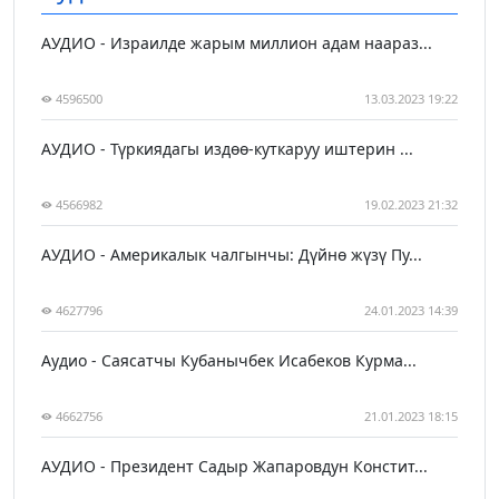
АУДИО - Израилде жарым миллион адам наараз...
4596500
13.03.2023 19:22
АУДИО - Түркиядагы издөө-куткаруу иштерин ...
4566982
19.02.2023 21:32
АУДИО - Америкалык чалгынчы: Дүйнө жүзү Пу...
4627796
24.01.2023 14:39
Аудио - Саясатчы Кубанычбек Исабеков Курма...
4662756
21.01.2023 18:15
АУДИО - Президент Садыр Жапаровдун Констит...