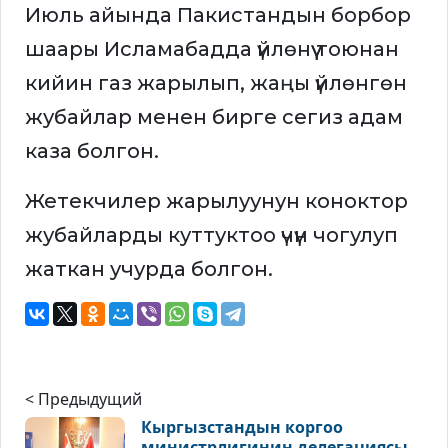
Июль айында Пакистандын борбор
шаары Исламабадда үйлөнүү тоюнан
кийин газ жарылып, жаңы үйлөнгөн
жубайлар менен бирге сегиз адам
каза болгон.
Жетекчилер жарылуунун коноктор
жубайларды куттуктоо үчүн чогулуп
жаткан учурда болгон.
< Предыдущий
Кыргызстандын коргоо
министрлигинин делегациясы