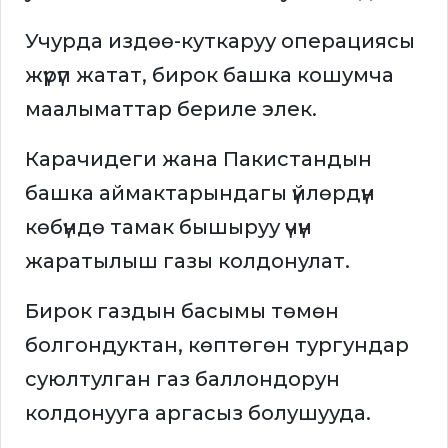
Учурда издөө-куткаруу операциясы
жүрүп жатат, бирок башка кошумча
маалыматтар бериле элек.
Карачидеги жана Пакистандын
башка аймактарындагы үйлөрдүн
көбүндө тамак бышыруу үчүн
жаратылыш газы колдонулат.
Бирок газдын басымы төмөн
болгондуктан, көптөгөн тургундар
суюлтулган газ баллондорун
колдонууга аргасыз болушууда.