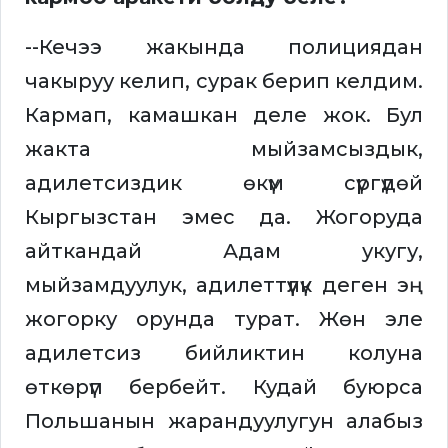
--Кечээ жакында полициядан
чакыруу келип, сурак берип келдим.
Кармап, камашкан деле жок. Бул
жакта мыйзамсыздык,
адилетсиздик өкүм сүргүдөй
Кыргызстан эмес да. Жогоруда
айткандай Адам укугу,
мыйзамдуулук, адилеттүүлүк деген эң
жогорку орунда турат. Жөн эле
адилетсиз бийликтин колуна
өткөрүп бербейт. Кудай буюрса
Польшанын жарандуулугун алабыз