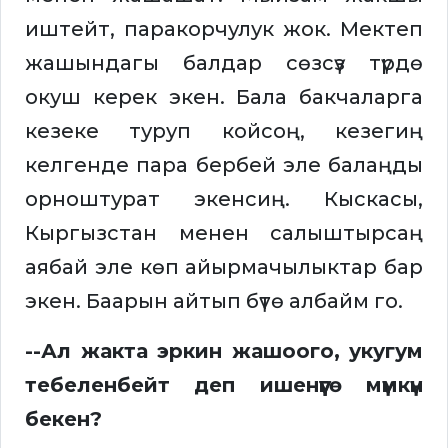
иштейт, паракорчулук жок. Мектеп
жашындагы балдар сөзсүз түрдө
окуш керек экен. Бала бакчаларга
кезеке туруп койсоң, кезегиң
келгенде пара бербей эле балаңды
орноштурат экенсиң. Кыскасы,
Кыргызстан менен салыштырсаң
аябай эле көп айырмачылыктар бар
экен. Баарын айтып бүтө албайм го.
--Ал жакта эркин жашоого, укугум
тебеленбейт деп ишенүүгө мүмкүн
бекен?