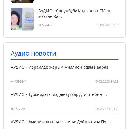
АУДИО - Сонунбүбү Кадырова: “Мен
жазган Ка...
5044723
15.09.2021 6:18
Аудио новости
АУДИО - Израилде жарым миллион адам наараз...
4598441
13.03.2023 19:22
АУДИО - Түркиядагы издөө-куткаруу иштерин ...
4568895
19.02.2023 21:32
АУДИО - Америкалык чалгынчы: Дүйнө жүзү Пу...