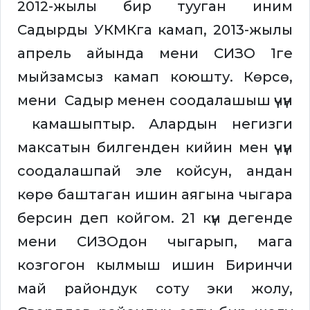
2012-жылы бир тууган иним
Садырды УКМКга камап, 2013-жылы
апрель айында мени СИЗО 1ге
мыйзамсыз камап коюшту. Көрсө,
мени Садыр менен соодалашыш үчүн
камашыптыр. Алардын негизги
максатын билгенден кийин мен үчүн
соодалашпай эле койсун, андан
көрө баштаган ишин аягына чыгара
берсин деп койгом. 21 күн дегенде
мени СИЗОдон чыгарып, мага
козгогон кылмыш ишин Биринчи
май райондук соту эки жолу,