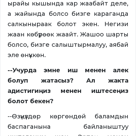
ырайы кышында кар жаабайт деле,
а жайында болсо бизге караганда
салкыныраак болот экен. Негизи
жаан көбүрөөк жаайт. Жашоо шарты
болсо, бизге салыштырмалуу, аябай
эле өнүккөн.
--Учурда эмне иш менен алек
болуп жатасыз? Ал жакта
адистигиңиз менен иштесеңиз
болот бекен?
--Өзүңүздөр көргөндөй баламдын
баспаганына байланыштуу