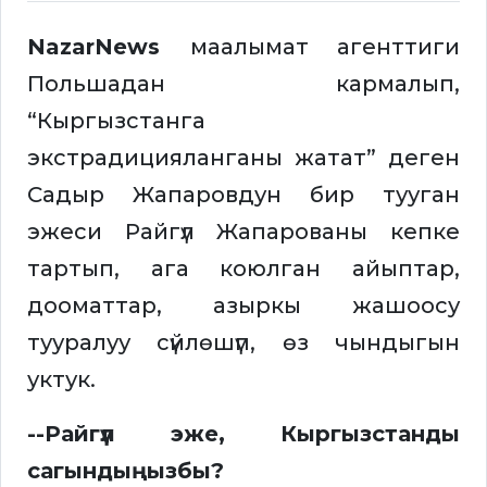
NazarNews
маалымат агенттиги
Польшадан кармалып,
“Кыргызстанга
экстрадицияланганы жатат” деген
Садыр Жапаровдун бир тууган
эжеси Райгүл Жапарованы кепке
тартып, ага коюлган айыптар,
дооматтар, азыркы жашоосу
тууралуу сүйлөшүп, өз чындыгын
уктук.
--Райгүл эже, Кыргызстанды
сагындыңызбы?