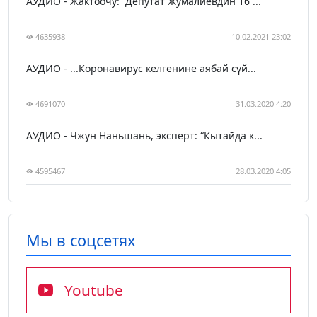
АУДИО - Жактоочу: “Депутат Жумалиевдин 16 ...
4635938
10.02.2021 23:02
АУДИО - ...Коронавирус келгенине аябай сүй...
4691070
31.03.2020 4:20
АУДИО - Чжун Наньшань, эксперт: “Кытайда к...
4595467
28.03.2020 4:05
Мы в соцсетях
Youtube