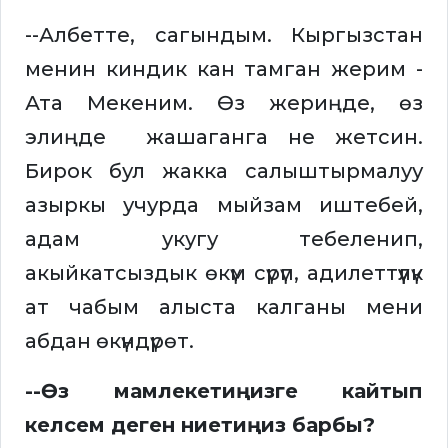
--Албетте, сагындым. Кыргызстан
менин киндик кан тамган жерим -
Ата Мекеним. Өз жериңде, өз
элиңде жашаганга не жетсин.
Бирок бул жакка салыштырмалуу
азыркы учурда мыйзам иштебей,
адам укугу тебеленип,
акыйкатсыздык өкүм сүрүп, адилеттүүлүк
ат чабым алыста калганы мени
абдан өкүндүрөт.
--Өз мамлекетиңизге кайтып
келсем деген ниетиңиз барбы?