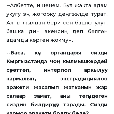
--Албетте, ишенем. Бул жакта адам
укугу эң жогорку деңгээлде турат.
Алты жылдан бери сен башка улут,
башка дин экенсиң деп бөлгөн
адамды көргөн жокмун.
--Баса, күч органдары сизди
Кыргызстанда чоң кылмышкердей
сүрөттөп, интерпол аркылуу
кармалып, экстрадициялоо
аракети жасалып жатканын жар
салаар замат, аны төгүндөгөн
сиздин билдирүүңүз тарады. Сизди
кармоо аракети болду беле?