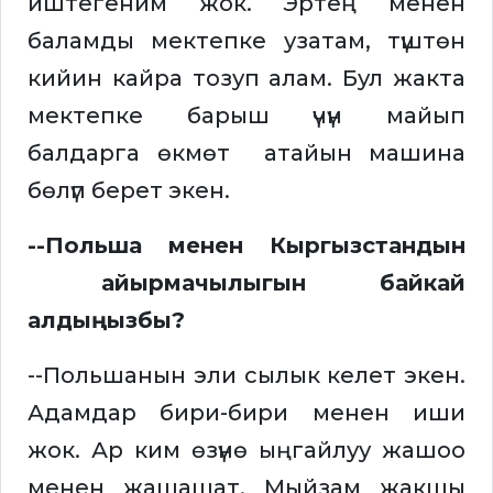
иштегеним жок. Эртең менен
баламды мектепке узатам, түштөн
кийин кайра тозуп алам. Бул жакта
мектепке барыш үчүн майып
балдарга өкмөт атайын машина
бөлүп берет экен.
--Польша менен Кыргызстандын
айырмачылыгын байкай
алдыңызбы?
--Польшанын эли сылык келет экен.
Адамдар бири-бири менен иши
жок. Ар ким өзүнө ыңгайлуу жашоо
менен жашашат. Мыйзам жакшы