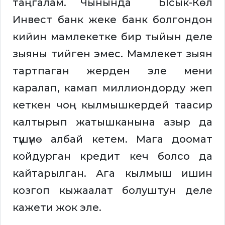
таңгалам. Чынында Ысык-Көл
Инвест банк жеке банк болгондон
кийин мамлекетке бир тыйын деле
зыяны тийген эмес. Мамлекет зыян
тартпаган жерден эле мени
каралап, камап миллиондорду жеп
кеткен чоң кылмышкердей таасир
калтырып жатышканына азыр да
түшүнө албай кетем. Мага доомат
койдурган кредит кеч болсо да
кайтарылган. Ага кылмыш ишин
козгоп кыжаалат болуштун деле
кажети жок эле.