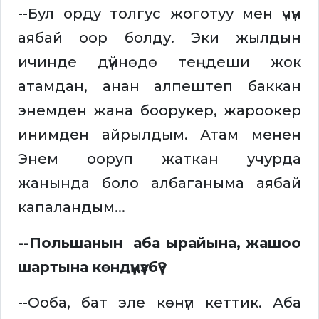
--Бул орду толгус жоготуу мен үчүн
аябай оор болду. Эки жылдын
ичинде дүйнөдө теңдеши жок
атамдан, анан алпештеп баккан
энемден жана боорукер, жароокер
инимден айрылдым. Атам менен
Энем ооруп жаткан учурда
жанында боло албаганыма аябай
капаландым...
--Польшанын аба ырайына, жашоо
шартына көндүңүзбү?
--Ооба, бат эле көнүп кеттик. Аба