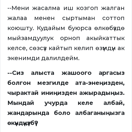
--Мени жасалма иш козгоп жалган
жалаа менен сыртыман соттоп
коюшту. Кудайым буюрса өлкөбүздө
мыйзамдуулук орноп акыйкаттык
келсе, сөзсүз кайтып келип өзүмдүн ак
экенимди далилдейм.
--Сиз алыста жашоого аргасыз
болгон мезгилде ата-энеңизден,
чырактай иниңизден ажырадыңыз.
Мындай учурда келе албай,
жандарында боло албаганыңызга
өкүндүңүзбү?