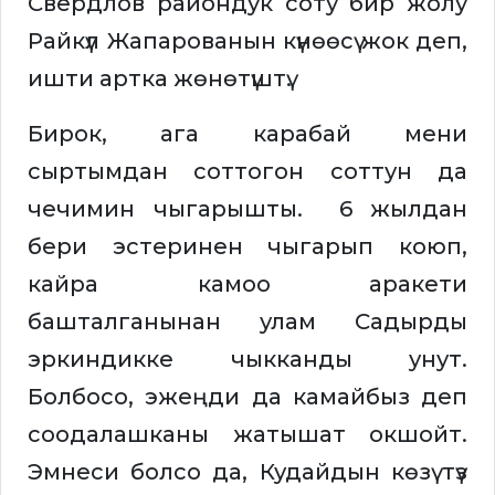
Свердлов райондук соту бир жолу
Райкүл Жапарованын күнөөсү жок деп,
ишти артка жөнөтүштү.
Бирок, ага карабай мени
сыртымдан соттогон соттун да
чечимин чыгарышты. 6 жылдан
бери эстеринен чыгарып коюп,
кайра камоо аракети
башталганынан улам Садырды
эркиндикке чыкканды унут.
Болбосо, эжеңди да камайбыз деп
соодалашканы жатышат окшойт.
Эмнеси болсо да, Кудайдын көзү түз