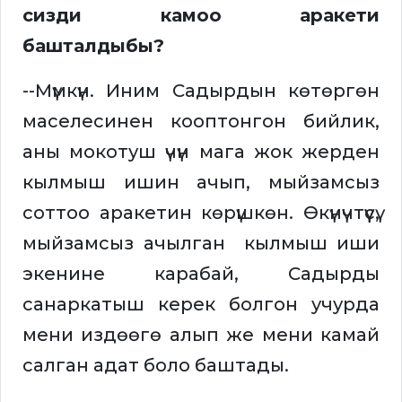
сизди камоо аракети
башталдыбы?
--Мүмкүн. Иним Садырдын көтөргөн
маселесинен кооптонгон бийлик,
аны мокотуш үчүн мага жок жерден
кылмыш ишин ачып, мыйзамсыз
соттоо аракетин көрүшкөн. Өкүнүчтүүсү,
мыйзамсыз ачылган кылмыш иши
экенине карабай, Садырды
санаркатыш керек болгон учурда
мени издөөгө алып же мени камай
салган адат боло баштады.