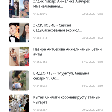
Элдик пикир: Анжелика Айчүрөк
Иманалиеваны...
5730540
22.06.2022 10:58
ЭКСКЛЮЗИВ - Сайкал
Садыбакасованын экс-жол...
5661213
08.06.2023 14:02
Назира Айтбекова Анжеликанын бетин
ачты
5557455
17.07.2022 16:50
ВИДЕО(+18) - "Муунтуп, башына
секирип". Өс...
5486032
14.07.2020 15:19
Кытай бийлиги коронавирусту атайын
чыгарга...
5396867
29.02.2020 23:43