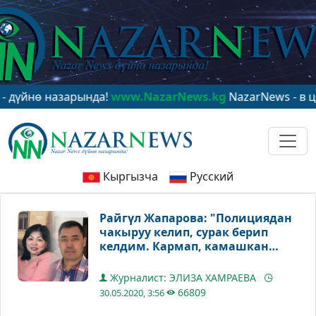
арында!
www.NazarNews.kg
NazarNews - в центре миро
Кыргызча
Русский
Райгүл Жапарова: "Полициядан
чакыруу келип, сурак берип
келдим. Кармап, камашкан
деле жок"
Журналист: ЭЛИЗА ХАМРАЕВА
66809
30.05.2020, 3:56