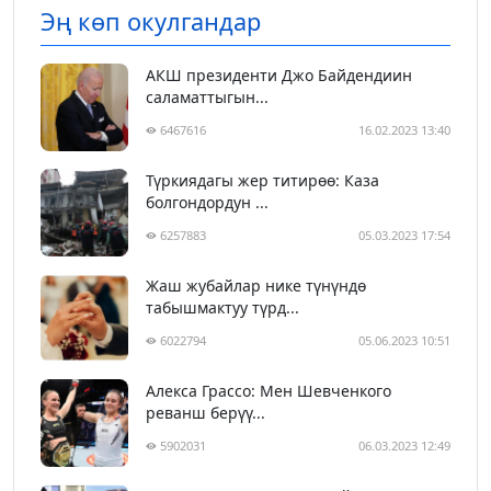
Эң көп окулгандар
АКШ президенти Джо Байдендиин
саламаттыгын...
6467616
16.02.2023 13:40
Түркиядагы жер титирөө: Каза
болгондордун ...
6257883
05.03.2023 17:54
Жаш жубайлар нике түнүндө
табышмактуу түрд...
6022794
05.06.2023 10:51
Алекса Грассо: Мен Шевченкого
реванш берүү...
5902031
06.03.2023 12:49