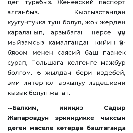
деп турабыз. Женевский паспорт
алганбыз. Кыргызстандан
куугунтукка туш болуп, жок жерден
караланып, арзыбаган нерсе үчүн
мыйзамсыз камалгандан кийин үй-
бүлөөм менен саясий баш паанек
сурап, Польшага келгенге мажбур
болгом. 6 жылдан бери издебей,
эми интерпол аркылуу издешкени
кызык болуп жатат.
--Балким, иниңиз Садыр
Жапаровдун эркиндикке чыксын
деген маселе көтөрүлө баштаганда