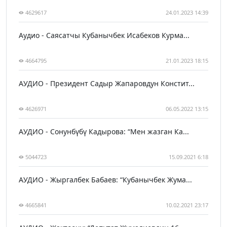
4629617
24.01.2023 14:39
Аудио - Саясатчы Кубанычбек Исабеков Курма...
4664795
21.01.2023 18:15
АУДИО - Президент Садыр Жапаровдун Констит...
4626971
06.05.2022 13:15
АУДИО - Сонунбүбү Кадырова: “Мен жазган Ка...
5044723
15.09.2021 6:18
АУДИО - Жыргалбек Бабаев: “Кубанычбек Жума...
4665841
10.02.2021 23:17