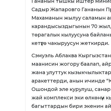
Гананын тышкы иштер минис
Садыр Жапаровго Гананын 
Махаманын жылуу саламын ай
карандысыздыгынын 70 жыл
төрагалык кылуусуна байлан
кетүүгө чакыруусун жеткирди.
Сэмуэль Аблаква Кыргызстанд
маанисин жогору баалап, айр
жана улуттук кызыкчылыкта
аракеттерди, анын ичинде “
Ошондой эле курулуш, санар
жай комплекси эки өлкөнүн к
багыттардын бири экенин ай