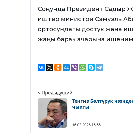
Соңунда Президент Садыр Ж
иштер министри Сэмуэль Абл
ортосундагы достук жана и
жаңы барак ачарына ишеним
< Предыдущий
Тенгиз Бөлтүрүк чээнде
чыкты
16.03.2026 15:55