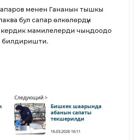
апаров менен Гананын тышкы
аква бул сапар өлкөлөрдүн
шкердик мамилелерди чыңдоодо
 билдиришти.
Следующий >
н
Бишкек шаарында
абанын сапаты
текшерилди
16.03.2026 16:11