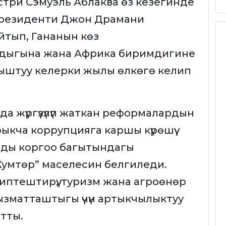
три Сэмуэль Аблаква өз кезегинде
Президенти Джон Драмани
тып, Гананын көз
дыгына жана Африка биримдигине
ыштуу келерки жылы өлкөгө келип
а жүргүзүлүп жаткан реформалардын
ыкча коррупцияга каршы күрөшүү
рды коргоо багытындагы
Кумтөр” маселесин белгиледи.
иптештирүү, туризм жана агроөнөр
ызматташтыгы үчүн артыкчылыктуу
тты.