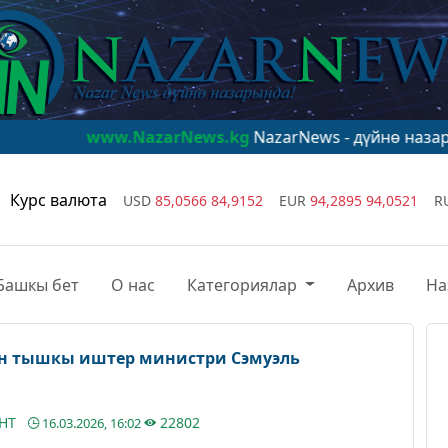
w.NazarNews.kg
NazarNews - дүйнө назарында!
www.Na
Курс валюта
USD
85,0566
84,9152
EUR
94,2895
94,0521
R
Башкы бет
О нас
Категориялар
Архив
На
н тышкы иштер министри Сэмуэль
АНТ
22802
16.03.2026, 16:02