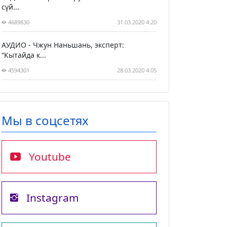
сүй...
4689830
31.03.2020 4:20
АУДИО - Чжун Наньшань, эксперт:
“Кытайда к...
4594301
28.03.2020 4:05
Мы в соцсетях
Youtube
Instagram