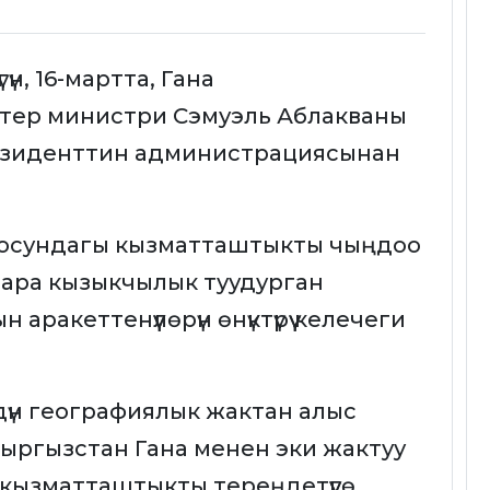
н, 16-мартта, Гана
ер министри Сэмуэль Аблакваны
резиденттин администрациясынан
ртосундагы кызматташтыкты чыңдоо
 ара кызыкчылык туудурган
ракеттенүүлөрүн өнүктүрүү келечеги
үн географиялык жактан алыс
ыргызстан Гана менен эки жактуу
 кызматташтыкты тереңдетүүгө