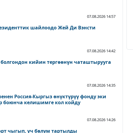
07.08.2026 14:57
езиденттик шайлоодо Жей Ди Вэнсти
07.08.2026 14:42
 болгондон кийин тергөөнүн чаташтырууга
07.08.2026 14:35
енен Россия-Кыргыз өнүктүрүү фонду эки
р боюнча келишимге кол койду
07.08.2026 14:26
өрт чыгып, үч бөлүм тартылды