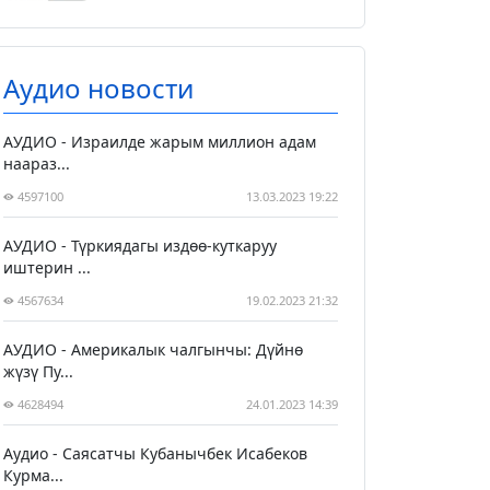
Аудио новости
АУДИО - Израилде жарым миллион адам
наараз...
4597100
13.03.2023 19:22
АУДИО - Түркиядагы издөө-куткаруу
иштерин ...
4567634
19.02.2023 21:32
АУДИО - Америкалык чалгынчы: Дүйнө
жүзү Пу...
4628494
24.01.2023 14:39
Аудио - Саясатчы Кубанычбек Исабеков
Курма...