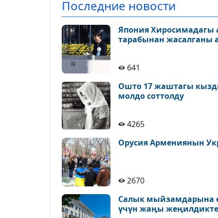
Последние новости
Япония Хиросимадагы а
тарабынан жасалганы 
641
Ошто 17 жаштагы кызды
молдо соттолду
4265
Орусия Армениянын Ук
2670
Салык мыйзамдарына ө
үчүн жаңы жеңилдикте