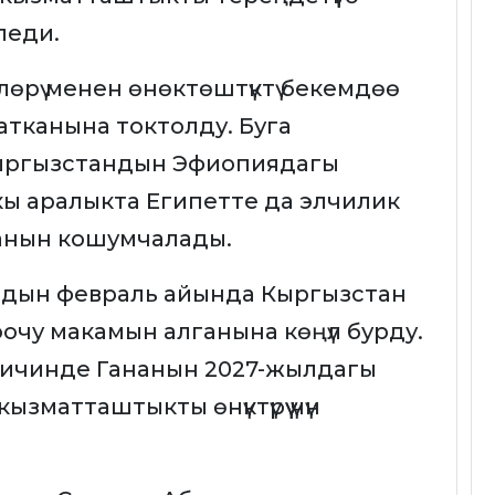
леди.
өрү менен өнөктөштүктү бекемдөө
жатканына токтолду. Буга
ыргызстандын Эфиопиядагы
ы аралыкта Египетте да элчилик
анын кошумчалады.
жылдын февраль айында Кыргызстан
чу макамын алганына көңүл бурду.
 ичинде Гананын 2027-жылдагы
матташтыкты өнүктүрүү үчүн