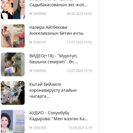
Садыбакасованын экс-жол...
5659946
08.06.2023 14:02
Назира Айтбекова
Анжеликанын бетин ачты
5556120
17.07.2022 16:50
ВИДЕО(+18) - "Муунтуп,
башына секирип". Өс...
5484904
14.07.2020 15:19
Кытай бийлиги
5395374
29.02.2020 23:43
коронавирусту атайын
чыгарга...
АУДИО - Сонунбүбү
Кадырова: “Мен жазган Ка...
5042768
15.09.2021 6:18