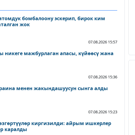
томдук бомбалоону эскерип, бирок ким
аталган жок
07.08.2026 15:57
 никеге мажбурлаган апасы, күйөөсү жана
07.08.2026 15:36
раина менен жакындашуусун сынга алды
07.08.2026 15:23
згөртүүлөр киргизилди: айрым ишкерлер
р каралды