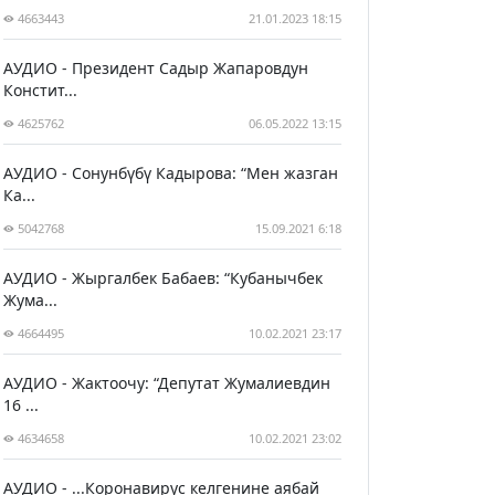
4663443
21.01.2023 18:15
АУДИО - Президент Садыр Жапаровдун
Констит...
4625762
06.05.2022 13:15
АУДИО - Сонунбүбү Кадырова: “Мен жазган
Ка...
5042768
15.09.2021 6:18
АУДИО - Жыргалбек Бабаев: “Кубанычбек
Жума...
4664495
10.02.2021 23:17
АУДИО - Жактоочу: “Депутат Жумалиевдин
16 ...
4634658
10.02.2021 23:02
АУДИО - ...Коронавирус келгенине аябай