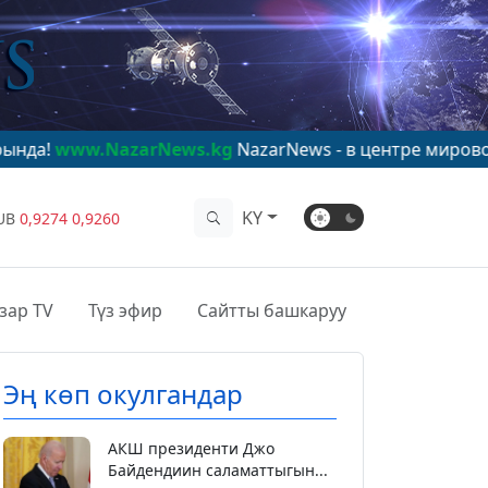
zarNews.kg
NazarNews - в центре мирового внимания!
KY
UB
0,9274
0,9260
зар TV
Түз эфир
Сайтты башкаруу
Эң көп окулгандар
АКШ президенти Джо
Байдендиин саламаттыгын...