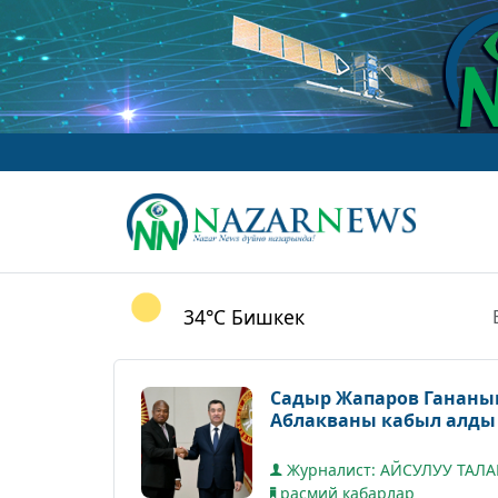
ww
34°C
Бишкек
Садыр Жапаров Гананы
Аблакваны кабыл алды
Журналист: АЙСУЛУУ ТАЛ
расмий кабарлар