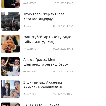
6466542
16.02.2023 13:40
Түркиядагы жер титирөө:
Каза болгондордун ...
6256455
05.03.2023 17:54
Жаш жубайлар нике түнүндө
табышмактуу түрд...
6021642
05.06.2023 10:51
Алекса Грассо: Мен
Шевченкого реванш берүү...
5900826
06.03.2023 12:49
Элдик пикир: Анжелика
Айчүрөк Иманалиеваны...
5729397
22.06.2022 10:58
ЭКСКЛЮЗИВ - Сайкал