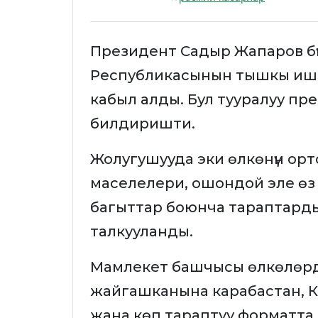
Президент Садыр Жапаров бүгү
Республикасынын тышкы ишт
кабыл алды. Бул тууралуу п
билдиришти.
Жолугушууда эки өлкөнүн о
маселелери, ошондой эле өз
багыттар боюнча тараптардын а
талкууланды.
Мамлекет башчысы өлкөлөрд
жайгашканына карабастан, К
жана көп тараптуу форматта