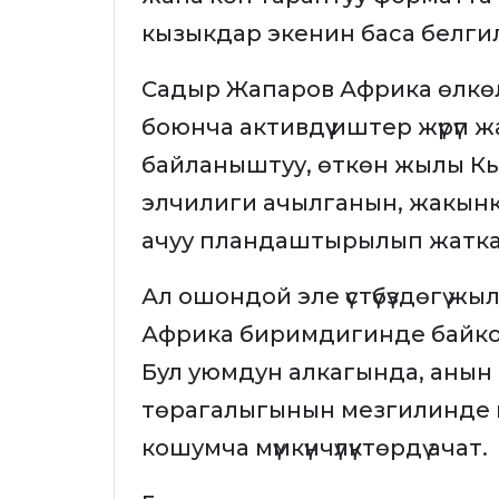
кызыкдар экенин баса белги
Садыр Жапаров Африка өлкөл
боюнча активдүү иштер жүрүп 
байланыштуу, өткөн жылы К
элчилиги ачылганын, жакынк
ачуу пландаштырылып жатк
Ал ошондой эле үстүбүздөгү 
Африка биримдигинде байкоо
Бул уюмдун алкагында, анын
төрагалыгынын мезгилинде кыз
кошумча мүмкүнчүлүктөрдү ачат.