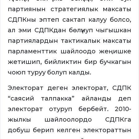
партиянын стратегиялык максаты
СДПКны эптеп сактап калуу болсо,
ал эми СДПКдан бөлүнуп чыгышкан
партиялардын тактикалык максаты
парламенттик шайлоодо жеңишке
жетишип, бийликтин бир бучкагын
чоюп туруу болуп калды.
Электорат деген электорат, СДПК
“саясий талпакка” айланды деп
электорат отуруп бербейт. 2010-
жылкы шайлоолордо СДПКга
добуш берип келген электораттын