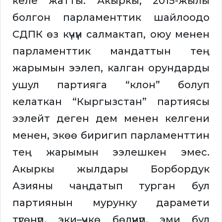
келе жатты. Акыркы, 2015-жылы
болгон парламенттик шайлоодо
СДПК өз күчүн салмактап, оюу менен
парламенттик мандаттын тең
жарымын ээлеп, калган орундарды
ушул партияга “клон” болуп
келаткан “Кыргызстан” партиясы
ээлейт деген дем менен келгени
менен, экөө биригип парламенттин
тең жарымын ээлешкен эмес.
Акыркы жылдары Борбордук
Азияны чаңдатып турган бул
партиянын мурунку дарамети
түгөнүп, эки–үчкө бөлүнүп, эми бул