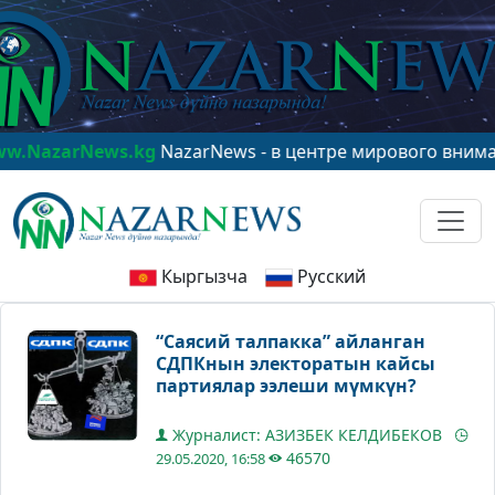
s.kg
NazarNews - в центре мирового внимания!
www.Na
Кыргызча
Русский
“Саясий талпакка” айланган
СДПКнын электоратын кайсы
партиялар ээлеши мүмкүн?
Журналист: АЗИЗБЕК КЕЛДИБЕКОВ
46570
29.05.2020, 16:58