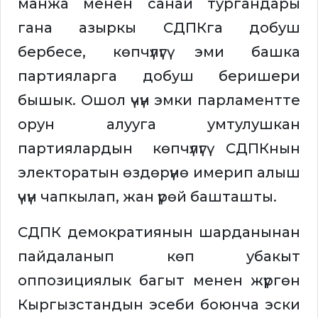
манжа менен санай тургандары
гана азыркы СДПКга добуш
бербесе, көпчүлүгү эми башка
партияларга добуш беришери
бышык. Ошол үчүн эмки парламентте
орун алууга умтулушкан
партиялардын көпчүлүгү СДПКнын
электоратын өздөрүнө имерип алыш
үчүн чапкылап, жан үрөй башташты.
СДПК демократиянын шарданынан
пайдаланып көп убакыт
оппозициялык багыт менен жүргөн
Кыргызстандын эсеби боюнча эски