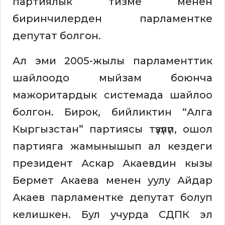
партиялык тизме менен
биринчилерден парламентке
депутат болгон.
Ал эми 2005-жылы парламенттик
шайлоодо мыйзам боюнча
мажоритардык системада шайлоо
болгон. Бирок, бийликтин “Алга
Кыргызстан” партиясы түзүлүп, ошол
партияга жамынышып ал кездеги
президент Аскар Акаевдин кызы
Бермет Акаева менен уулу Айдар
Акаев парламентке депутат болуп
келишкен. Бул учурда СДПК эл