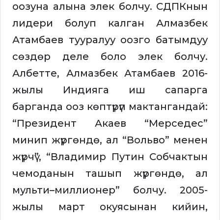
оозуна алына элек болчу. СДПКнын
лидери болуп калган Алмазбек
Атамбаев тууралуу оозго батымдуу
сөздөр деле боло элек болчу.
Албетте, Алмазбек Атамбаев 2016-
жылы Индияга иш сапарга
барганда ооз көптүрүп мактангандай:
“Президент Акаев “Мерседес”
минип жүргөндө, ал “Вольво” менен
жүрчү”, “Владимир Путин Собчактын
чемоданын ташып жүргөндө, ал
мульти–миллионер” болчу. 2005-
жылы март окуясынан кийин,