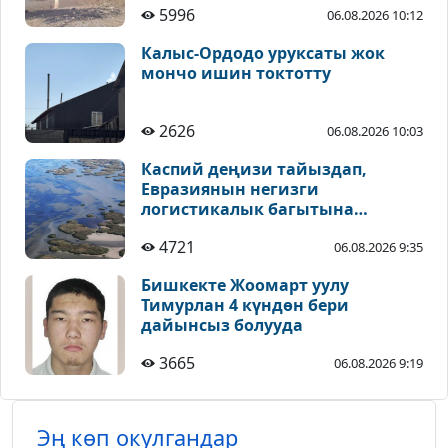
5996
06.08.2026 10:12
Калыс-Ордодо уруксаты жок
мончо ишин токтотту
2626
06.08.2026 10:03
Каспий деңизи тайыздап,
Евразиянын негизги
логистикалык багытына
коркунуч жаралууда
4721
06.08.2026 9:35
Бишкекте Жоомарт уулу
Тимурлан 4 күндөн бери
дайынсыз болууда
3665
06.08.2026 9:19
Эң көп окулгандар