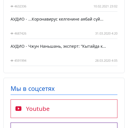
4632336
10.02.2021 23:02
АУДИО - ...Коронавирус келгенине аябай сүй...
4687426
31.03.2020 4:20
АУДИО - Чжун Наньшань, эксперт: “Кытайда к...
4591994
28.03.2020 4:05
Мы в соцсетях
Youtube