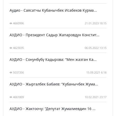
Аудио - Саясатчы Кубанычбек Исабеков Курма...
4660996
21.01.2023 18:15
АУДИО - Президент Садыр Жапаровдун Констит...
4623035
06.05.2022 13:15
АУДИО - Сонунбүбү Кадырова: “Мен жазган Ка...
5037356
15.09.2021 6:18
АУДИО - Жыргалбек Бабаев: “Кубанычбек Жума...
4661809
10.02.2021 23:17
АУДИО - Жактоочу: “Депутат Жумалиевдин 16 ...