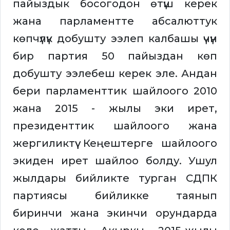
пайыздык босогодон өтүш керек
жана парламентте абсалюттук
көпчүлүк добушту ээлеп калбашы үчүн
бир партия 50 пайыздан көп
добушту ээлебеш керек эле. Андан
бери парламенттик шайлоого 2010
жана 2015 - жылы эки ирет,
президенттик шайлоого жана
жергиликтүү Кеңештерге шайлоого
экиден ирет шайлоо болду. Ушул
жылдары бийликте турган СДПК
партиясы бийликке таянып
биринчи жана экинчи орундарда