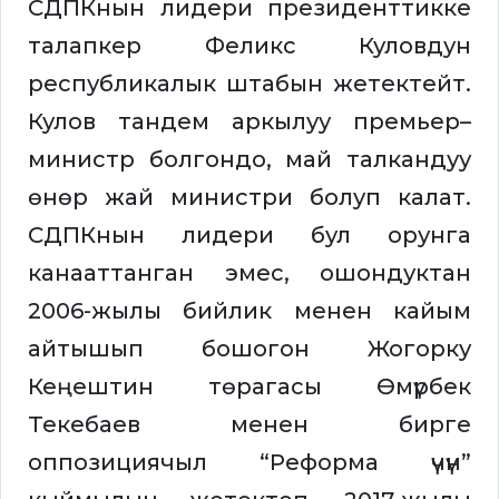
СДПКнын лидери президенттикке
талапкер Феликс Куловдун
республикалык штабын жетектейт.
Кулов тандем аркылуу премьер–
министр болгондо, май талкандуу
өнөр жай министри болуп калат.
СДПКнын лидери бул орунга
канааттанган эмес, ошондуктан
2006-жылы бийлик менен кайым
айтышып бошогон Жогорку
Кеңештин төрагасы Өмүрбек
Текебаев менен бирге
оппозициячыл “Реформа үчүн”