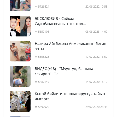
5726424
22.06.2022 10:58
ЭКСКЛЮЗИВ - Сайкал
Садыбакасованын экс-жол...
5657105
08.06.2023 14:02
Назира Айтбекова Анжеликанын бетин
ачты
5553223
17.07.2022 16:50
ВИДЕО(+18) - "Муунтуп, башына
секирип". Өс...
5482149
14.07.2020 15:19
Кытай бийлиги коронавирусту атайын
чыгарга...
5392920
29.02.2020 23:43