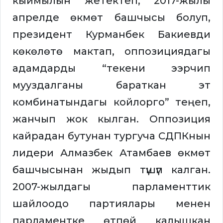
кыймылын жетектеп, 2017-жылы
апрелде өкмөт башчысы болуп,
президент Курманбек Бакиевди
көкөлөтө мактап, оппозициядагы
адамдарды “текени ээрчип
мууздалганы бараткан эт
комбинатындагы койлорго” теңеп,
жанчып жок кылган. Оппозиция
кайрадан бутунан тургуча СДПКнын
лидери Алмазбек Атамбаев өкмөт
башчысынан жыдып түшүп калган.
2007-жылдагы парламенттик
шайлоодо партиялары менен
парламентке өтпөй калышкан