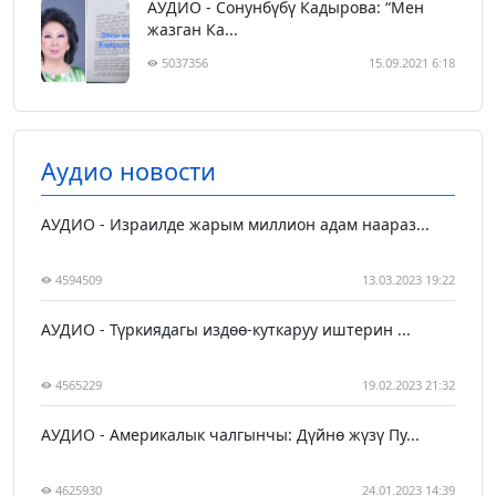
АУДИО - Сонунбүбү Кадырова: “Мен
жазган Ка...
5037356
15.09.2021 6:18
Аудио новости
АУДИО - Израилде жарым миллион адам наараз...
4594509
13.03.2023 19:22
АУДИО - Түркиядагы издөө-куткаруу иштерин ...
4565229
19.02.2023 21:32
АУДИО - Америкалык чалгынчы: Дүйнө жүзү Пу...
4625930
24.01.2023 14:39