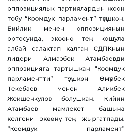
оппозициялык партиялардын жоон
тобу “Коомдук парламент” түзүшкөн.
Бийлик менен оппозициянын
ортосунда, экөөнө тең кошула
албай салактап калган СДПКнын
лидери Алмазбек Атамбаевди
оппозицияга тартышкан “Коомдук
парламентти” түзүшкөн Өмүрбек
Текебаев менен Аликбек
Жекшенкулов болушкан. Кийин
Атамбаев мамлекет башына
келгени экөөнү тең жыргатпады.
“Коомдук парламент”