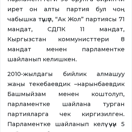
ирет он алты партия бул чоң
чабышка түшүп, “Ак Жол” партиясы 71
мандат, СДПК 11 мандат,
Кыргызстан коммунисттери 8
мандат менен парламентке
шайланып келишкен.
2010-жылдагы бийлик алмашуу
жаңы текебаевдик –нарынбаевдик
Башмыйзам менен коштолуп,
парламентке шайлана турган
партияларга чек киргизилген.
Парламентке шайланып келүү үчүн 5