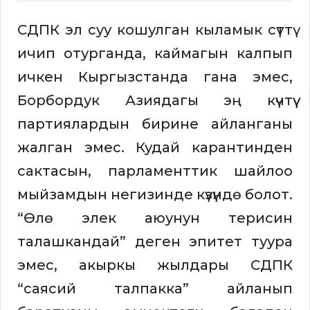
СДПК эл суу кошулган кыламык сүттү
ичип отурганда, каймагын калпып
ичкен Кыргызстанда гана эмес,
Борбордук Азиядагы эң күчтүү
партиялардын бирине айланганы
жалган эмес. Кудай карантинден
сактасын, парламенттик шайлоо
мыйзамдын негизинде күзүндө болот.
“Өлө элек аюунун терисин
талашкандай” деген эпитет туура
эмес, акыркы жылдары СДПК
“саясий талпакка” айланып