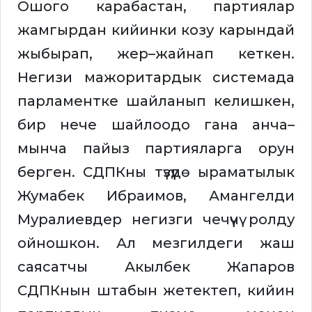
Ошого карабастан, партиялар
жамгырдан кийинки козу карындай
жыбырап, жер–жайнап кеткен.
Негизи мажоритардык системада
парламентке шайланып келишкен,
бир нече шайлоодо гана анча–
мынча пайыз партияларга орун
берген. СДПКны түзүүдө ыраматылык
Жумабек Ибраимов, Амангелди
Муралиевдер негизги чечүүчү ролду
ойношкон. Ал мезгилдеги жаш
саясатчы Акылбек Жапаров
СДПКнын штабын жетектеп, кийин