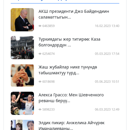
АКШ президенти Джо Байдендиин
саламаттыгын...
6463859
16.02.2023 13:40
Түркиядагы жер титирөө: Каза
болгондордун ...
6254074
05.03.2023 17:54
Жаш жубайлар нике түнүндө
табышмактуу түрд...
6018698
05.06.2023 10:51
Алекса Грассо: Мен Шевченкого
реванш берүү...
5898233
06.03.2023 12:49
Элдик пикир: Анжелика Айчүрөк
Иманалиеваны...