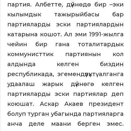
партия. Албетте, дүйнөдө бир –эки
кылымдык тажырыйбасы бар
партияларды эски партиялардын
катарына кошот. Ал эми 1991-жылга
чейин бир гана тоталитардык
коммунисттик партиянын кол
алдында келген биздин
республикада, эгемендүүлүктү алганга
удаалаш жарык дүйнөгө келген
партияларды эски партиялар деп
коюшат. Аскар Акаев президент
болуп турган убагында партияларга
анча деле маани берген эмес.