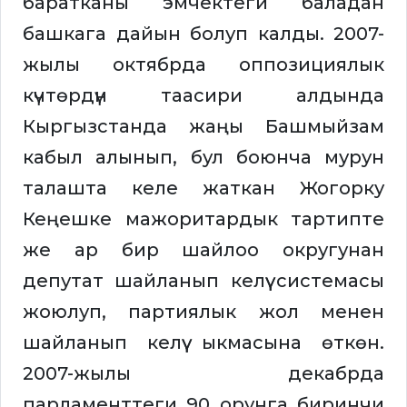
баратканы эмчектеги баладан
башкага дайын болуп калды. 2007-
жылы октябрда оппозициялык
күчтөрдүн таасири алдында
Кыргызстанда жаңы Башмыйзам
кабыл алынып, бул боюнча мурун
талашта келе жаткан Жогорку
Кеңешке мажоритардык тартипте
же ар бир шайлоо округунан
депутат шайланып келүү системасы
жоюлуп, партиялык жол менен
шайланып келүү ыкмасына өткөн.
2007-жылы декабрда
парламенттеги 90 орунга биринчи