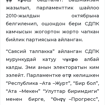
жазылып, парламенттик шайлоо
2010-жылдын октябрына
белгиленип, ошондон бери СДПК
камчысын жогортон жорто чапкан
бийлик партиясына айланган.
“Саясий талпакка” айланган СДПК
мурункудай катуу чүчкүрө албай
калды. Эми анын электоратын ким
ээлейт. Парламентке өтүп келишкен
“Республика –Ата –Журт”, “Бир бол”,
“Ата –Мекен” “Улуттар биримдиги”
менен бирге, “Өнүгүү –Прогресс”,