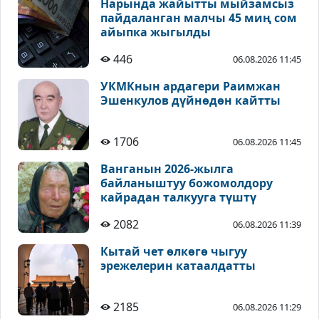
Нарында жайытты мыйзамсыз
пайдаланган малчы 45 миң сом
айыпка жыгылды
446
06.08.2026 11:45
УКМКнын ардагери Раимжан
Эшенкулов дүйнөдөн кайтты
1706
06.08.2026 11:45
Ванганын 2026-жылга
байланыштуу божомолдору
кайрадан талкууга түштү
2082
06.08.2026 11:39
Кытай чет өлкөгө чыгуу
эрежелерин катаалдатты
2185
06.08.2026 11:29