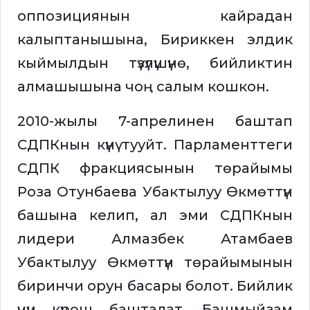
оппозициянын кайрадан
калыптанышына, Бириккен элдик
кыймылдын түзүлүшүнө, бийликтин
алмашышына чоң салым кошкон.
2010-жылы 7-апрелинен баштап
СДПКнын күнү тууйт. Парламенттеги
СДПК фракциясынын төрайымы
Роза Отунбаева Убактылуу Өкмөттүн
башына келип, ал эми СДПКнын
лидери Алмазбек Атамбаев
Убактылуу Өкмөттүн төрайымынын
биринчи орун басары болот. Бийлик
үчүн күрөш башталат. Башмыйзам