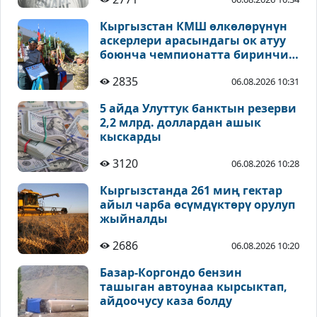
Кыргызстан КМШ өлкөлөрүнүн
аскерлери арасындагы ок атуу
боюнча чемпионатта биринчи
орунду ээледи
2835
06.08.2026 10:31
5 айда Улуттук банктын резерви
2,2 млрд. доллардан ашык
кыскарды
3120
06.08.2026 10:28
Кыргызстанда 261 миң гектар
айыл чарба өсүмдүктөрү орулуп
жыйналды
2686
06.08.2026 10:20
Базар-Коргондо бензин
ташыган автоунаа кырсыктап,
айдоочусу каза болду