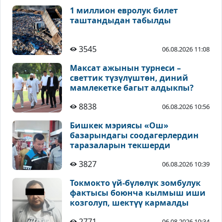
1 миллион евролук билет
таштандыдан табылды
3545
06.08.2026 11:08
Максат ажынын турнеси –
светтик түзүлүштөн, диний
мамлекетке багыт алдыкпы?
8838
06.08.2026 10:56
Бишкек мэриясы «Ош»
базарындагы соодагерлердин
таразаларын текшерди
3827
06.08.2026 10:39
Токмокто үй-бүлөлүк зомбулук
фактысы боюнча кылмыш иши
козголуп, шектүү кармалды
2771
06.08.2026 10:34