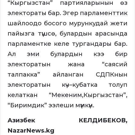
“Кыргызстан” партияларынын өз
электораты бар. Эгер парламенттик
шайлоодо босого мурункудай жети
пайызга түшсө, булардын арасында
парламентке келе тургандары бар.
Ал эми булардын кээ бир
электоратын жана “саясий
талпакка” айланган СДПКнын
электоратын күч–кубатка толуп
келаткан “Мекеним,Кыргызстан”,
“Биримдик” ээлеши мүмкүн.
Азизбек КЕЛДИБЕКОВ,
NazarNews.kg