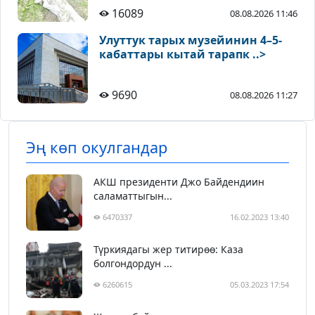
16089
08.08.2026 11:46
Улуттук тарых музейинин 4–5-
кабаттары кытай тарапк ..>
9690
08.08.2026 11:27
Эң көп окулгандар
АКШ президенти Джо Байдендиин
саламаттыгын...
6470337
16.02.2023 13:40
Түркиядагы жер титирөө: Каза
болгондордун ...
6260615
05.03.2023 17:54