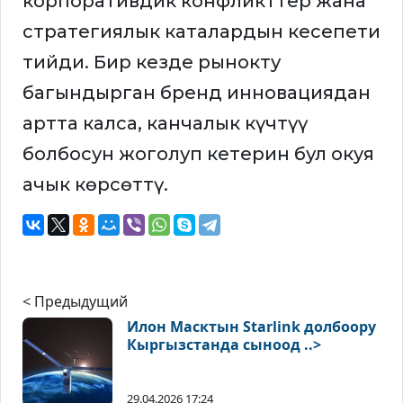
корпоративдик конфликттер жана
стратегиялык каталардын кесепети
тийди. Бир кезде рынокту
багындырган бренд инновациядан
артта калса, канчалык күчтүү
болбосун жоголуп кетерин бул окуя
ачык көрсөттү.
< Предыдущий
Илон Масктын Starlink долбоору
Кыргызстанда сыноод ..>
29.04.2026 17:24