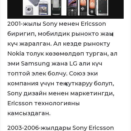
2001-жылы Sony менен Ericsson
биригип, мобилдик рынокто жаңы
күч жаралган. Ал кезде рынокту
Nokia толук көзөмөлдөп турган, ал
эми Samsung жана LG али күч
топтой элек болчу. Союз эки
компания үчүн тең куткаруу болуп,
Sony дизайн менен маркетингди,
Ericsson технологияны
камсыздаган.
2003-2006-жылдары Sony Ericsson