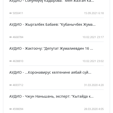
АУДИО - Сонунбүбү Кадырова: “Мен жазган Ка...
5050411
15.09.2021 6:18
АУДИО - Жыргалбек Бабаев: “Кубанычбек Жума...
4668784
10.02.2021 23:17
АУДИО - Жактоочу: “Депутат Жумалиевдин 16 ...
4638810
10.02.2021 23:02
АУДИО - ...Коронавирус келгенине аябай сүй...
4693712
31.03.2020 4:20
АУДИО - Чжун Наньшань, эксперт: “Кытайда к...
4598094
28.03.2020 4:05