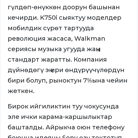
гүлдөп-өнүккөн доорун башынан
кечирди. K750i сыяктуу моделдер
мобилдик сүрөт тартууда
революция жасаса, Walkman
сериясы музыка угууда жаңы
стандарт жаратты. Компания
дүйнөдөгү эң ири өндүрүүчүлөрдүн
бири болуп, рыноктун 7%ына чейин
жеткен.
Бирок ийгиликтин туу чокусунда
эле ички карама-каршылыктар
башталды. Айрыкча оюн телефону
боюнча идеяны Sony өзү токтотуп,