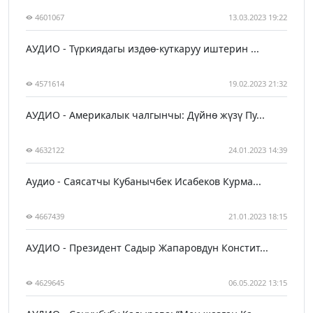
4601067
13.03.2023 19:22
АУДИО - Түркиядагы издөө-куткаруу иштерин ...
4571614
19.02.2023 21:32
АУДИО - Америкалык чалгынчы: Дүйнө жүзү Пу...
4632122
24.01.2023 14:39
Аудио - Саясатчы Кубанычбек Исабеков Курма...
4667439
21.01.2023 18:15
АУДИО - Президент Садыр Жапаровдун Констит...
4629645
06.05.2022 13:15