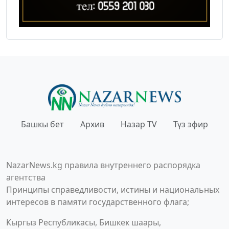
Башкы бет
Архив
Назар TV
Түз эфир
NazarNews.kg правила внутреннего распорядка
агентства
Принципы справедливости, истины и национальных
интересов в памяти государственного флага;
Кыргыз Республикасы, Бишкек шаары,