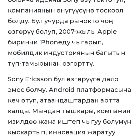
компаниянын өнүгүүсүнө тоскоол
болду. Бул учурда рынокто чоң
өзгөрүү болуп, 2007-жылы Apple
биринчи iPhoneду чыгарып,
мобилдик индустриянын багытын
түп-тамырынан өзгөрттү.
Sony Ericsson бул өзгөрүүгө даяр
эмес болчу. Android платформасына
кеч өтүп, атаандаштардан артта
калды. Мындан тышкары, компания
изилдөө жана иштеп чыгуу бөлүмүн
кыскартып, инновация жаратуу