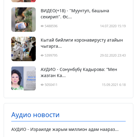
ВИДЕО(+18) - "Муунтуп, башына
секирип". Өс...
5488596
14.07.2020 15:19
Кытай бийлиги коронавирусту атайын
чыгарга...
5399795
29.02.2020 23:43
АУДИО - Сонунбүбү Кадырова: “Мен
жазган Ка...
5050411
15.09.2021 6:18
Аудио новости
АУДИО - Израилде жарым миллион адам наараз...