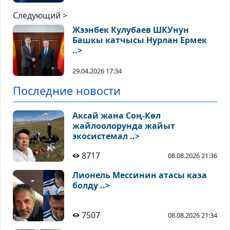
Следующий >
Жээнбек Кулубаев ШКУнун
Башкы катчысы Нурлан Ермек
..>
29.04.2026 17:34
Последние новости
Аксай жана Соң-Көл
жайлоолорунда жайыт
экосистемал ..>
8717
08.08.2026 21:36
Лионель Мессинин атасы каза
болду ..>
7507
08.08.2026 21:34