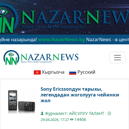
зарында!
www.NazarNews.kg
NazarNews - в центре мир
Кыргызча
Русский
Sony Ericssonдун тарыхы,
легендадан жоголууга чейинки
жол
Журналист: АЙСУЛУУ ТАЛАНТ
14406
29.04.2026, 17:27