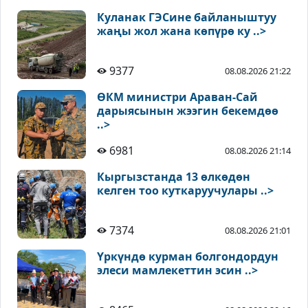
Куланак ГЭСине байланыштуу
жаңы жол жана көпүрө ку ..>
9377
08.08.2026 21:22
ӨКМ министри Араван-Сай
дарыясынын жээгин бекемдөө
..>
6981
08.08.2026 21:14
Кыргызстанда 13 өлкөдөн
келген тоо куткаруучулары ..>
7374
08.08.2026 21:01
Үркүндө курман болгондордун
элеси мамлекеттин эсин ..>