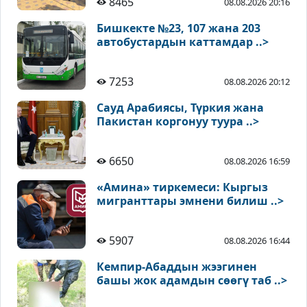
8465
08.08.2026 20:16
Бишкекте №23, 107 жана 203
автобустардын каттамдар ..>
7253
08.08.2026 20:12
Сауд Арабиясы, Түркия жана
Пакистан коргонуу туура ..>
6650
08.08.2026 16:59
«Амина» тиркемеси: Кыргыз
мигранттары эмнени билиш ..>
5907
08.08.2026 16:44
Кемпир-Абаддын жээгинен
башы жок адамдын сөөгү таб ..>