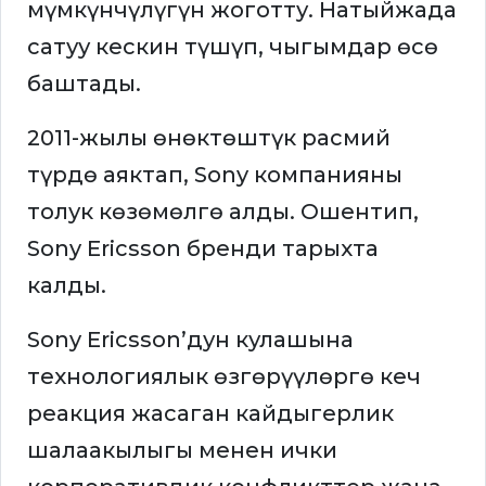
мүмкүнчүлүгүн жоготту. Натыйжада
сатуу кескин түшүп, чыгымдар өсө
баштады.
2011-жылы өнөктөштүк расмий
түрдө аяктап, Sony компанияны
толук көзөмөлгө алды. Ошентип,
Sony Ericsson бренди тарыхта
калды.
Sony Ericsson’дун кулашына
технологиялык өзгөрүүлөргө кеч
реакция жасаган кайдыгерлик
шалаакылыгы менен ички