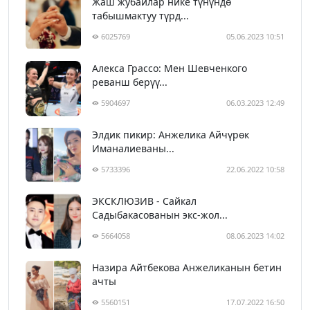
Жаш жубайлар нике түнүндө
табышмактуу түрд...
6025769
05.06.2023 10:51
Алекса Грассо: Мен Шевченкого
реванш берүү...
5904697
06.03.2023 12:49
Элдик пикир: Анжелика Айчүрөк
Иманалиеваны...
5733396
22.06.2022 10:58
ЭКСКЛЮЗИВ - Сайкал
Садыбакасованын экс-жол...
5664058
08.06.2023 14:02
Назира Айтбекова Анжеликанын бетин
ачты
5560151
17.07.2022 16:50