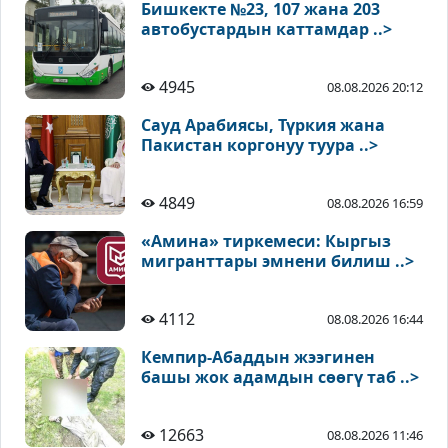
Бишкекте №23, 107 жана 203
автобустардын каттамдар ..>
4945
08.08.2026 20:12
Сауд Арабиясы, Түркия жана
Пакистан коргонуу туура ..>
4849
08.08.2026 16:59
«Амина» тиркемеси: Кыргыз
мигранттары эмнени билиш ..>
4112
08.08.2026 16:44
Кемпир-Абаддын жээгинен
башы жок адамдын сөөгү таб ..>
12663
08.08.2026 11:46