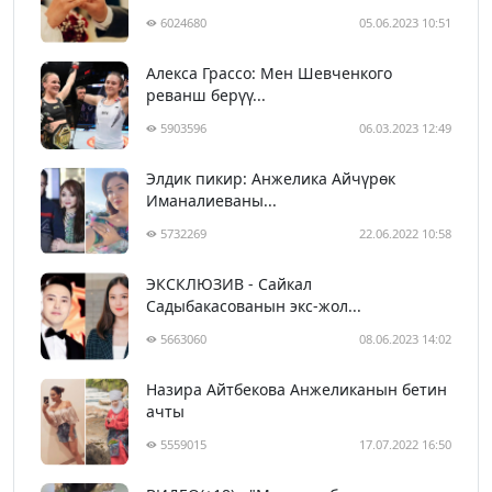
6024680
05.06.2023 10:51
Алекса Грассо: Мен Шевченкого
реванш берүү...
5903596
06.03.2023 12:49
Элдик пикир: Анжелика Айчүрөк
Иманалиеваны...
5732269
22.06.2022 10:58
ЭКСКЛЮЗИВ - Сайкал
Садыбакасованын экс-жол...
5663060
08.06.2023 14:02
Назира Айтбекова Анжеликанын бетин
ачты
5559015
17.07.2022 16:50