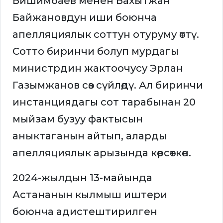
Бишимбаев менен Бахытжан
Байжановдун иши боюнча
апелляциялык соттун отуруму өттү.
Сотто биринчи болуп мурдагы
министрдин жактоочусу Эрлан
Газымжанов сөз сүйлөдү. Ал биринчи
инстанциядагы сот тарабынан 20
мыйзам бузуу фактысын
аныктаганын айтып, аларды
апелляциялык арызында көрсөткөн.
2024-жылдын 13-майында
Астананын кылмыш иштери
боюнча адистештирилген