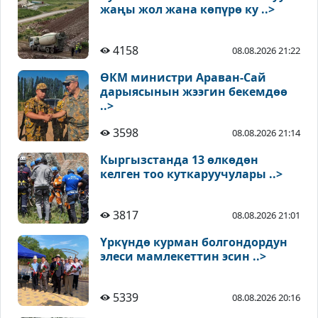
жаңы жол жана көпүрө ку ..>
4158
08.08.2026 21:22
ӨКМ министри Араван-Сай
дарыясынын жээгин бекемдөө
..>
3598
08.08.2026 21:14
Кыргызстанда 13 өлкөдөн
келген тоо куткаруучулары ..>
3817
08.08.2026 21:01
Үркүндө курман болгондордун
элеси мамлекеттин эсин ..>
5339
08.08.2026 20:16