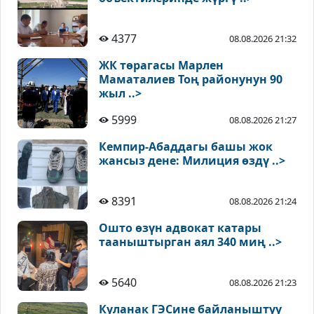
4377
08.08.2026 21:32
ЖК төрагасы Марлен
Маматалиев Тоң районунун 90
жыл ..>
5999
08.08.2026 21:27
Кемпир-Абаддагы башы жок
жансыз дене: Милиция өздү ..>
8391
08.08.2026 21:24
Ошто өзүн адвокат катары
тааныштырган аял 340 миң ..>
5640
08.08.2026 21:23
Куланак ГЭСине байланыштуу