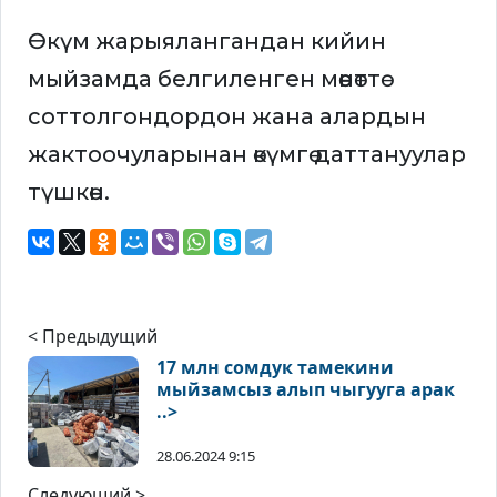
Өкүм жарыялангандан кийин
мыйзамда белгиленген мөөнөттө
соттолгондордон жана алардын
жактоочуларынан өкүмгө даттануулар
түшкөн.
< Предыдущий
17 млн сомдук тамекини
мыйзамсыз алып чыгууга арак
..>
28.06.2024 9:15
Следующий >