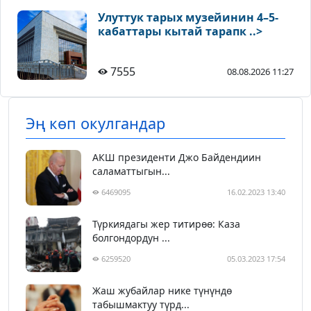
Улуттук тарых музейинин 4–5-
кабаттары кытай тарапк ..>
7555
08.08.2026 11:27
Эң көп окулгандар
АКШ президенти Джо Байдендиин
саламаттыгын...
6469095
16.02.2023 13:40
Түркиядагы жер титирөө: Каза
болгондордун ...
6259520
05.03.2023 17:54
Жаш жубайлар нике түнүндө
табышмактуу түрд...