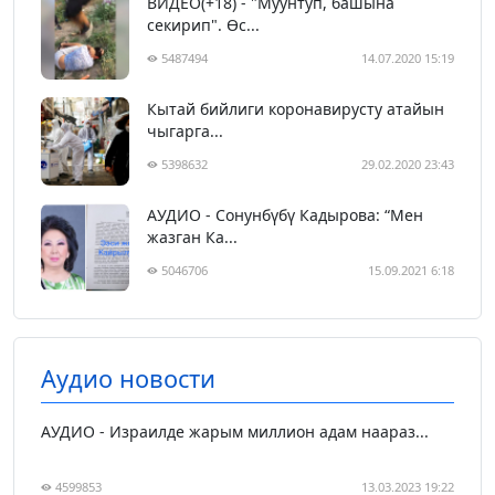
ВИДЕО(+18) - "Муунтуп, башына
секирип". Өс...
5487494
14.07.2020 15:19
Кытай бийлиги коронавирусту атайын
чыгарга...
5398632
29.02.2020 23:43
АУДИО - Сонунбүбү Кадырова: “Мен
жазган Ка...
5046706
15.09.2021 6:18
Аудио новости
АУДИО - Израилде жарым миллион адам наараз...
4599853
13.03.2023 19:22