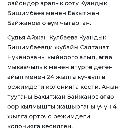
райондор аралык соту Куандык
Бишимбаев менен Бахытжан
Байжановго өкүм чыгарган.
Судья Айжан Кулбаева Куандык
Бишимбаевди жубайы Салтанат
Нукенованы кыйноого алып, өзгөчө
мыкаачылык менен өлтүргөн деген
айып менен 24 жылга күчөтүлгөн
режимдеги колонияга кести. Анын
тууганы Бахытжан Байжанов өзгөчө
оор кылмышты жашырганы үчүн 4
жылга орточо режимдеги
колонияга кесилген.