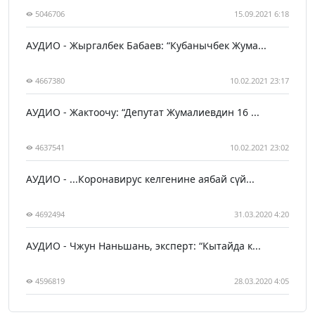
5046706
15.09.2021 6:18
АУДИО - Жыргалбек Бабаев: “Кубанычбек Жума...
4667380
10.02.2021 23:17
АУДИО - Жактоочу: “Депутат Жумалиевдин 16 ...
4637541
10.02.2021 23:02
АУДИО - ...Коронавирус келгенине аябай сүй...
4692494
31.03.2020 4:20
АУДИО - Чжун Наньшань, эксперт: “Кытайда к...
4596819
28.03.2020 4:05