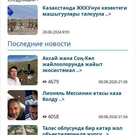
Казакстанда ЖККУнун кезектеги
машыгуулары талкуула ..>
28.06.2024 9:55
Последние новости
Аксай жана Соң-Көл
жайлоолорунда жайыт
экосистемал ..>
4679
08.08.2026 21:36
Лионель Мессинин атасы каза
болду ..>
4058
08.08.2026 21:34
Талас облусунда бир катар жол
объектилеринде жүргү ..>