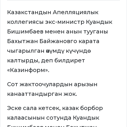
Казакстандын Апелляциялык
коллегиясы экс-министр Куандык
Бишимбаев менен анын тууганы
Бахытжан Байжановго карата
чыгарылган өкүмдү күчүндө
калтырды, деп билдирет
«Казинформ».
Сот жактоочулардын арызын
канааттандырган жок.
Эске сала кетсек, казак борбор
калаасынын сотунда Куандык