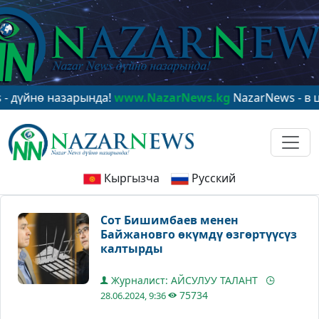
ө назарында!
www.NazarNews.kg
NazarNews - в центре
Кыргызча
Русский
Сот Бишимбаев менен
Байжановго өкүмдү өзгөртүүсүз
калтырды
Журналист: АЙСУЛУУ ТАЛАНТ
75734
28.06.2024, 9:36