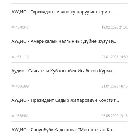
АУДИО - Түркиядагы издөө-куткаруу иштерин ...
4570347
19.02.2023 21:32
АУДИО - Америкалык чалгынчы: Дүйнө жүзү Пу...
4631116
24.01.2023 14:39
Аудио - Саясатчы Кубанычбек Исабеков Курма...
4666389
21.01.2023 18:15
АУДИО - Президент Садыр Жапаровдун Констит...
4628461
06.05.2022 13:15
АУДИО - Сонунбүбү Кадырова: “Мен жазган Ка...