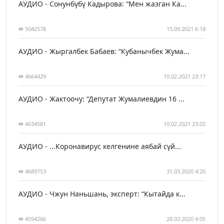
АУДИО - Сонунбүбү Кадырова: “Мен жазган Ка...
5042578
15.09.2021 6:18
АУДИО - Жыргалбек Бабаев: “Кубанычбек Жума...
4664429
10.02.2021 23:17
АУДИО - Жактоочу: “Депутат Жумалиевдин 16 ...
4634581
10.02.2021 23:02
АУДИО - ...Коронавирус келгенине аябай сүй...
4689753
31.03.2020 4:20
АУДИО - Чжун Наньшань, эксперт: “Кытайда к...
4594266
28.03.2020 4:05