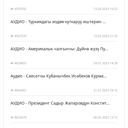
4597032
13.03.2023 19:22
АУДИО - Түркиядагы издөө-куткаруу иштерин ...
4567570
19.02.2023 21:32
АУДИО - Америкалык чалгынчы: Дүйнө жүзү Пу...
4628455
24.01.2023 14:39
Аудио - Саясатчы Кубанычбек Исабеков Курма...
4663407
21.01.2023 18:15
АУДИО - Президент Садыр Жапаровдун Констит...
4625679
06.05.2022 13:15