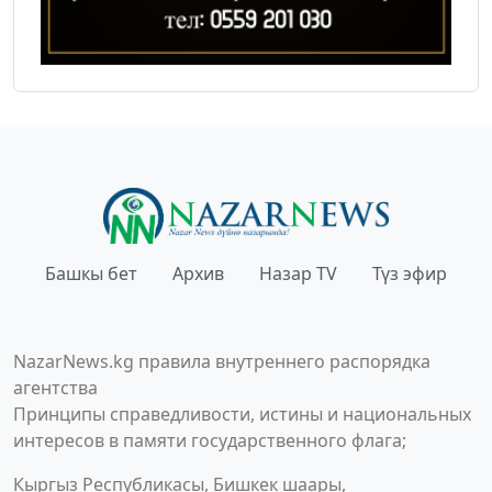
Башкы бет
Архив
Назар TV
Түз эфир
NazarNews.kg правила внутреннего распорядка
агентства
Принципы справедливости, истины и национальных
интересов в памяти государственного флага;
Кыргыз Республикасы, Бишкек шаары,