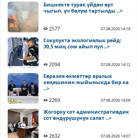
Бишкекте турак үйдөн өрт
чыгып, үч бөлүм тартылды ..>
2577
07.08.2026 14:18
Сокулукта экологиялык рейд:
30,5 миң сом айып пул ..>
2094
07.08.2026 14:12
Евразия өкмөттөр аралык
кеңешинин жыйынында бир ка
..>
2269
07.08.2026 14:09
Жогорку сот административдик
сот өндүрүшүнүн сапат ..>
2632
07.08.2026 14:07