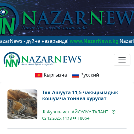
ews - дүйнө назарында!
www.NazarNews.kg
NazarNews 
Кыргызча
Русский
Төө-Ашууга 11,5 чакырымдык
кошумча тоннел курулат
Журналист: АЙСУЛУУ ТАЛАНТ
18064
02.12.2025, 14:13