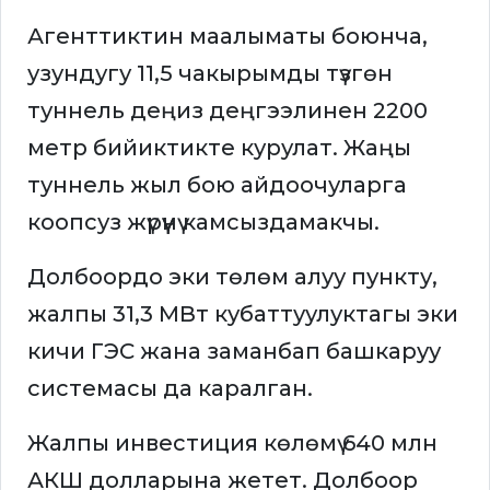
Агенттиктин маалыматы боюнча,
узундугу 11,5 чакырымды түзгөн
туннель деңиз деңгээлинен 2200
метр бийиктикте курулат. Жаңы
туннель жыл бою айдоочуларга
коопсуз жүрүүнү камсыздамакчы.
Долбоордо эки төлөм алуу пункту,
жалпы 31,3 МВт кубаттуулуктагы эки
кичи ГЭС жана заманбап башкаруу
системасы да каралган.
Жалпы инвестиция көлөмү 640 млн
АКШ долларына жетет. Долбоор