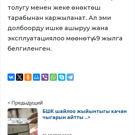
толугу менен жеке өнөктөш
тарабынан каржыланат. Ал эми
долбоорду ишке ашыруу жана
эксплуатациялоо мөөнөтү 49 жылга
белгиленген.
< Предыдущий
БШК шайлоо жыйынтыгы качан
чыгарын айтты ..>