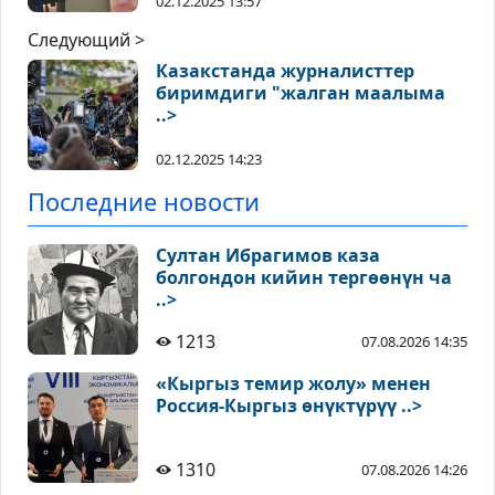
02.12.2025 13:57
Следующий >
Казакстанда журналисттер
биримдиги "жалган маалыма
..>
02.12.2025 14:23
Последние новости
Султан Ибрагимов каза
болгондон кийин тергөөнүн ча
..>
1213
07.08.2026 14:35
«Кыргыз темир жолу» менен
Россия-Кыргыз өнүктүрүү ..>
1310
07.08.2026 14:26