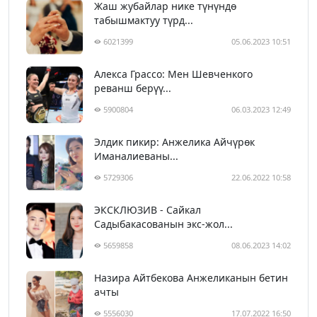
Жаш жубайлар нике түнүндө
табышмактуу түрд...
6021399
05.06.2023 10:51
Алекса Грассо: Мен Шевченкого
реванш берүү...
5900804
06.03.2023 12:49
Элдик пикир: Анжелика Айчүрөк
Иманалиеваны...
5729306
22.06.2022 10:58
ЭКСКЛЮЗИВ - Сайкал
Садыбакасованын экс-жол...
5659858
08.06.2023 14:02
Назира Айтбекова Анжеликанын бетин
ачты
5556030
17.07.2022 16:50