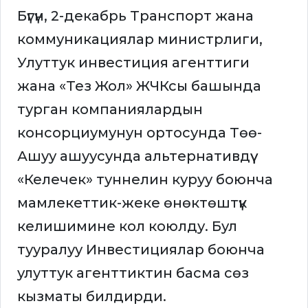
Бүгүн, 2-декабрь Транспорт жана
коммуникациялар министрлиги,
Улуттук инвестиция агенттиги
жана «Тез Жол» ЖЧКсы башында
турган компаниялардын
консорциумунун ортосунда Төө-
Ашуу ашуусунда альтернативдүү
«Келечек» туннелин куруу боюнча
мамлекеттик-жеке өнөктөштүк
келишимине кол коюлду. Бул
тууралуу Инвестициялар боюнча
улуттук агенттиктин басма сөз
кызматы билдирди.