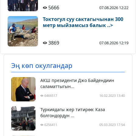
5666
07.08.2026 12:22
Токтогул суу сактагычынан 300
метр мыйзамсыз балык ..>
3869
07.08.2026 12:19
Эң көп окулгандар
АКШ президенти Джо Байдендиин
саламаттыгын...
6466517
16.02.2023 13:40
Түркиядагы жер титирөө: Каза
болгондордун ...
6256411
05.03.2023 17:54