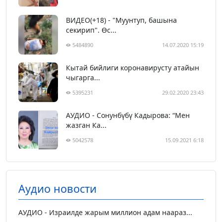
ВИДЕО(+18) - "Муунтуп, башына
секирип". Өс...
5484890
14.07.2020 15:19
Кытай бийлиги коронавирусту атайын
чыгарга...
5395231
29.02.2020 23:43
АУДИО - Сонунбүбү Кадырова: “Мен
жазган Ка...
5042578
15.09.2021 6:18
Аудио новости
АУДИО - Израилде жарым миллион адам наараз...