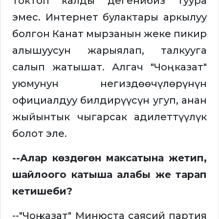
токтоп калды дегенибиз туура
эмес. Интернет булактары аркылуу
болгон Канат мырзанын жеке пикир
алышуусун жарыялап, талкууга
салып жатышат. Алгач "Чоң казат"
уюмунун негиздөөчүлөрүнүн
официалдуу билдирүүсүн угуп, анан
жыйынтык чыгарсак адилеттүүлүк
болот эле.
--Алар көздөгөн максатына жетип,
шайлоого катыша алабы же тарап
кетишеби?
--"Чоң казат" Минюста саясий партия