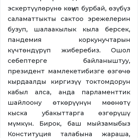
эскертүүлөрүнө көңүл бурбай, өзүбүз
саламаттыкты сактоо эрежелерин
бузуп, шалаакылык кыла берсек,
пандемия коркунучтарын
күчтөндүрүп жиберебиз. Ошол
себептерге байланыштуу,
президент мамлекетибизге өзгөчө
кырдаалды киргизүү токтомдорун
кабыл алса, анда парламенттик
шайлоону өткөрүүнүн мөөнөтү
кыска убакыттарга өзгөрүшү
мүмкүн. Бирок, баш мыйзамыбыз
Конституция талабына жараша,