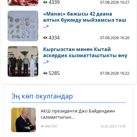
4339
07.08.2026 16:27
«Манас» бажысы 42 даана
алтын буюмду мыйзамсыз таш
..>
4334
07.08.2026 16:26
Кыргызстан менен Кытай
аскердик кызматташтыкты өнү
..>
5285
07.08.2026 16:22
Эң көп окулгандар
АКШ президенти Джо Байдендиин
саламаттыгын...
6467397
16.02.2023 13:40