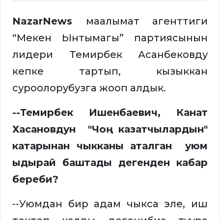
NazarNews
маалымат агенттиги
“Мекен Ынтымагы” партиясынын
лидери Темирбек Асанбековду
кепке тартып, кызыккан
суроолорубузга жооп алдык.
--Темирбек Ишенбаевич, Канат
Хасановдун "Чоң казатчылардын"
катарынан чыкканы аталган уюм
ыдырай баштады дегенден кабар
береби?
--Уюмдан бир адам чыкса эле, иш