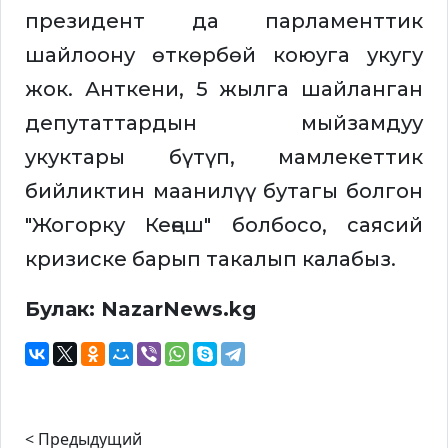
президент да парламенттик
шайлоону өткөрбөй коюуга укугу
жок. Анткени, 5 жылга шайланган
депутаттардын мыйзамдуу
укуктары бүтүп, мамлекеттик
бийликтин маанилүү бутагы болгон
"Жогорку Кеңеш" болбосо, саясий
кризиске барып такалып калабыз.
Булак: NazarNews.kg
< Предыдущий