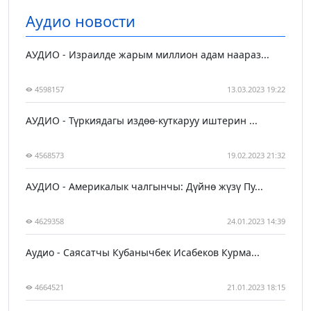
Аудио новости
АУДИО - Израилде жарым миллион адам наараз...
4598157
13.03.2023 19:22
АУДИО - Түркиядагы издөө-куткаруу иштерин ...
4568573
19.02.2023 21:32
АУДИО - Америкалык чалгынчы: Дүйнө жүзү Пу...
4629358
24.01.2023 14:39
Аудио - Саясатчы Кубанычбек Исабеков Курма...
4664521
21.01.2023 18:15