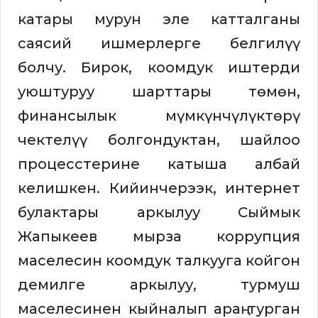
катары мурун эле катталганы
саясий ишмерлерге белгилүү
болчу. Бирок, коомдук иштерди
уюштуруу шарттары төмөн,
финансылык мүмкүнчүлүктөрү
чектелүү болгондуктан, шайлоо
процесстерине катыша албай
келишкен. Кийинчерээк, интернет
булактары аркылуу Сыймык
Жапыкеев мырза коррупция
маселесин коомдук талкууга койгон
демилге аркылуу, турмуш
маселесинен кыйналып араң турган