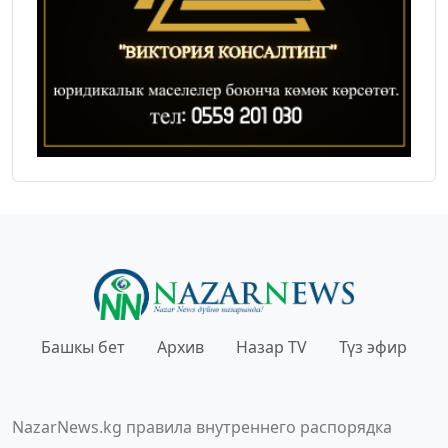
Башкы бет
Архив
Назар TV
Түз эфир
NazarNews.kg правила внутреннего распорядка