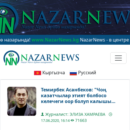
нда!
www.NazarNews.kg
NazarNews - в центре мировог
Кыргызча
Русский
Темирбек Асанбеков: "Чоң
казатчылар этият болбосо
келечеги оор болуп калышы
ыктымал"
Журналист: ЭЛИЗА ХАМРАЕВА
71663
17.06.2020, 16:14