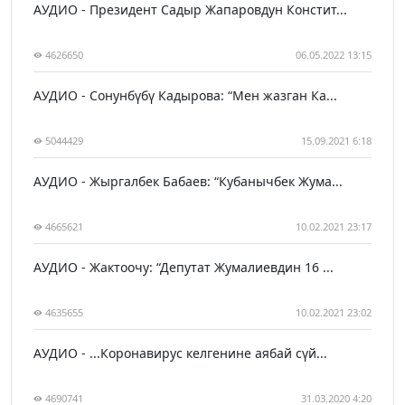
АУДИО - Президент Садыр Жапаровдун Констит...
4626650
06.05.2022 13:15
АУДИО - Сонунбүбү Кадырова: “Мен жазган Ка...
5044429
15.09.2021 6:18
АУДИО - Жыргалбек Бабаев: “Кубанычбек Жума...
4665621
10.02.2021 23:17
АУДИО - Жактоочу: “Депутат Жумалиевдин 16 ...
4635655
10.02.2021 23:02
АУДИО - ...Коронавирус келгенине аябай сүй...
4690741
31.03.2020 4:20