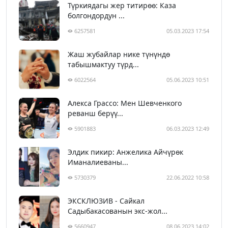
Түркиядагы жер титирөө: Каза
болгондордун ...
6257581
05.03.2023 17:54
Жаш жубайлар нике түнүндө
табышмактуу түрд...
6022564
05.06.2023 10:51
Алекса Грассо: Мен Шевченкого
реванш берүү...
5901883
06.03.2023 12:49
Элдик пикир: Анжелика Айчүрөк
Иманалиеваны...
5730379
22.06.2022 10:58
ЭКСКЛЮЗИВ - Сайкал
Садыбакасованын экс-жол...
5660947
08.06.2023 14:02