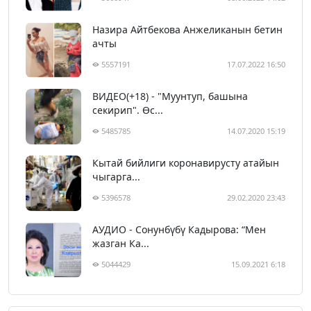
Назира Айтбекова Анжеликанын бетин
ачты
5557191
17.07.2022 16:50
ВИДЕО(+18) - "Муунтуп, башына
секирип". Өс...
5485785
14.07.2020 15:19
Кытай бийлиги коронавирусту атайын
чыгарга...
5396578
29.02.2020 23:43
АУДИО - Сонунбүбү Кадырова: “Мен
жазган Ка...
5044429
15.09.2021 6:18