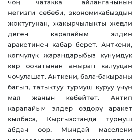
чоң чатакка айланганынын
негизги себеби, экономикабыздын
жоктугунан, жакырчылыкты жеңели
деген карапайым элдин
аракетинен кабар берет. Анткени,
көпчүлүк жарандарыбыз күнүмдүк
көр оокатынан ажырап калуудан
чочулашат. Анткени, бала-бакыраны
багып, татыктуу турмуш куруу үчүн
мал жанын көбөйтөт. Антип
карапайым элдер өздөрү аракет
кылбаса, Кыргызстанда турмуш
абдан оор. Мындай маселени