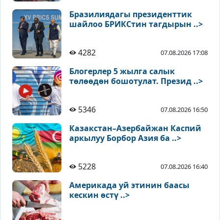
Бразилиядагы президенттик
шайлоо БРИКСтин тагдырын ..>
4282
07.08.2026 17:08
Блогерлер 5 жылга салык
төлөөдөн бошотулат. Презид ..>
5346
07.08.2026 16:50
Казакстан–Азербайжан Каспий
аркылуу Борбор Азия ба ..>
5228
07.08.2026 16:40
Америкада уй этинин баасы
кескин өстү ..>