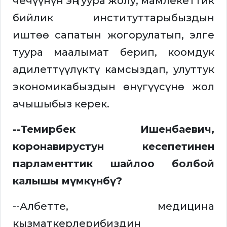
чечүүнүн эң туура жолу, мамлекеттик
бийлик институттарыбыздын
иштөө сапатын жогорулатып, элге
туура маалымат берип, коомдук
адилеттүүлүктү камсыздап, улуттук
экономикабыздын өнүгүүсүнө жол
ачышыбыз керек.
--Темирбек Ишенбаевич,
коронавирустун кесепетинен
парламенттик шайлоо болбой
калышы мүмкүнбү?
--Албетте, медицина
кызматкерлерибиздин