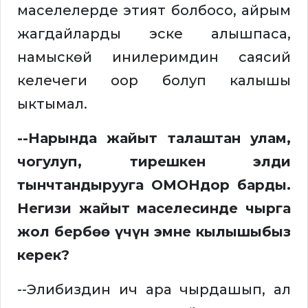
маселелерде этият болбосо, айрым
жагдайларды эске алышпаса,
намыскөй инилеримдин саясий
келечеги оор болуп калышы
ыктымал.
--Нарында жайыт талаштан улам,
чогулуп, тирешкен элди
тынчтандырууга ОМОНдор барды.
Негизи жайыт маселесинде чырга
жол бербөө үчүн эмне кылышыбыз
керек?
--Элибиздин ич ара чырдашып, ал