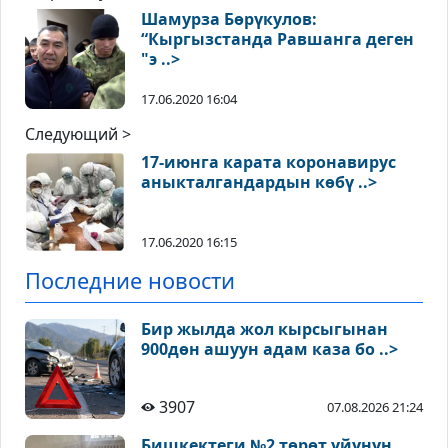
Шамурза Бөрүкулов:
“Кыргызстанда Равшанга деген
"э ..>
17.06.2020 16:04
Следующий >
17-июнга карата коронавирус
аныкталгандардын көбү ..>
17.06.2020 16:15
Последние новости
Бир жылда жол кырсыгынан
900дөн ашуун адам каза бо ..>
3907
07.08.2026 21:24
Бишкектеги №2 төрөт үйүнүн