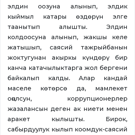
элдин оозуна алынып, элдик
кыймыл катары өздөрүн элге
таанытып алышты. Элдин
колдоосуна алынып, жакшы келе
жатышып, саясий тажрыйбанын
жоктугунан акыркы күндөрү бир
канча катачылыктарга жол бергени
байкалып калды. Алар кандай
маселе көтөрсө да, мамлекет
оңолсун, коррупционерлер
жазалансын деген ак ниети менен
аракет кылышты. Бирок,
сабырдуулук кылып коомдук-саясий