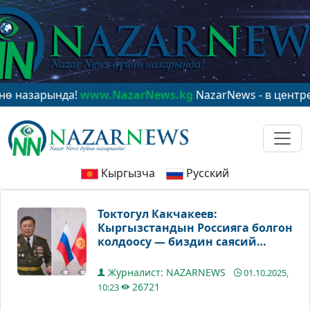
рында!
www.NazarNews.kg
NazarNews - в центре мирово
Кыргызча
Русский
Токтогул Какчакеев:
Кыргызстандын Россияга болгон
колдоосу — биздин саясий
туруктуулукка, тарыхый
байланыштарга жана
Журналист: NAZARNEWS
01.10.2025,
келечектеги өнүгүү векторуна
26721
10:23
дал келет