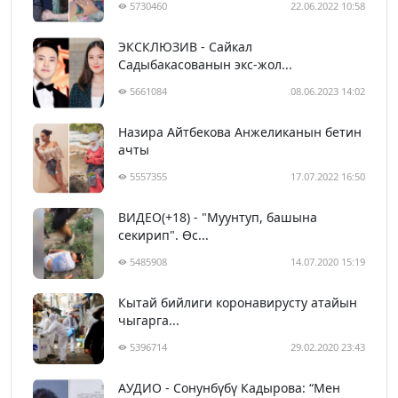
5730460
22.06.2022 10:58
ЭКСКЛЮЗИВ - Сайкал
Садыбакасованын экс-жол...
5661084
08.06.2023 14:02
Назира Айтбекова Анжеликанын бетин
ачты
5557355
17.07.2022 16:50
ВИДЕО(+18) - "Муунтуп, башына
секирип". Өс...
5485908
14.07.2020 15:19
Кытай бийлиги коронавирусту атайын
чыгарга...
5396714
29.02.2020 23:43
АУДИО - Сонунбүбү Кадырова: “Мен