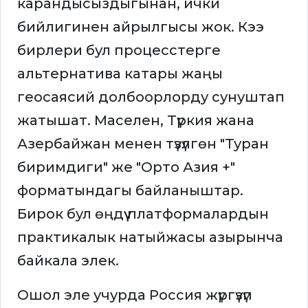
карандысыздыгынан, ички
бийлигинен айрылгысы жок. Кээ
бирлери бул процесстерге
альтернатива катары жаңы
геосаясий долбоорлорду сунуштап
жатышат. Маселен, Түркия жана
Азербайжан менен түзүлгөн "Туран
биримдиги" же "Орто Азия +"
форматындагы байланыштар.
Бирок бул өңдүү платформалардын
практикалык натыйжасы азырынча
байкала элек.
Ошол эле учурда Россия жүргүзүп