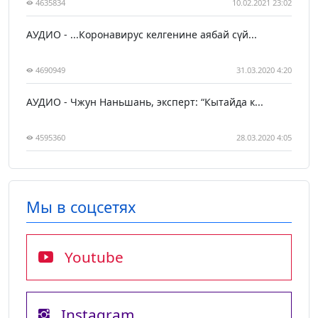
4635834
10.02.2021 23:02
АУДИО - ...Коронавирус келгенине аябай сүй...
4690949
31.03.2020 4:20
АУДИО - Чжун Наньшань, эксперт: “Кытайда к...
4595360
28.03.2020 4:05
Мы в соцсетях
Youtube
Instagram