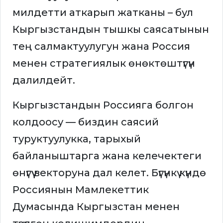
милдетти аткарып жатканы – бул
Кыргызстандын тышкы саясатынын
тең салмактуулугун жана Россия
менен стратегиялык өнөктөштүгүн
далилдейт.
Кыргызстандын Россияга болгон
колдоосу — биздин саясий
туруктуулукка, тарыхый
байланыштарга жана келечектеги
өнүгүү векторуна дал келет. Бүгүнкү күндө
Россиянын Мамлекеттик
Думасында Кыргызстан менен