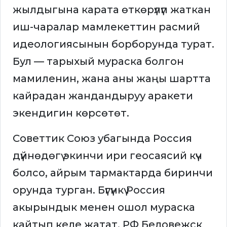
жылдыгына карата өткөрүлүп жаткан
иш-чаралар мамлекеттин расмий
идеологиясынын борборунда турат.
Бул — тарыхый мураска болгон
мамиленин, жана аны жаңы шартта
кайрадан жандандыруу аракети
экендигин көрсөтөт.
Советтик Союз убагында Россия
дүйнөдөгү экинчи ири геосаясий күч
болсо, айрым тармактарда биринчи
орунда турган. Бүгүнкү Россия
акырындык менен ошол мураска
кайтып келе жатат. РФ Беловежск