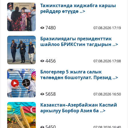
Тажикстанда хиджабга каршы
рейддер өтүүдө ..>
7480
07.08.2026 17:19
Бразилиядагы президенттик
шайлоо БРИКСтин тагдырын ..>
4456
07.08.2026 17:08
Блогерлер 5 жылга салык
төлөөдөн бошотулат. Презид ..>
5658
07.08.2026 16:50
Казакстан–Азербайжан Каспий
аркылуу Борбор Азия ба ..>
5450
07.08.2026 16:40