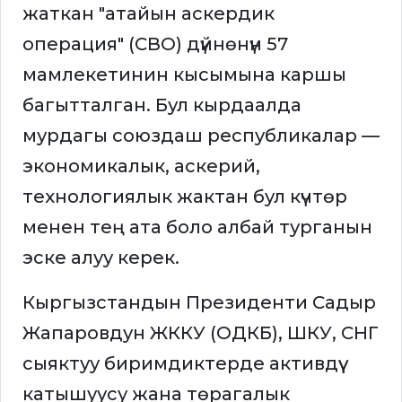
жаткан "атайын аскердик
операция" (СВО) дүйнөнүн 57
мамлекетинин кысымына каршы
багытталган. Бул кырдаалда
мурдагы союздаш республикалар —
экономикалык, аскерий,
технологиялык жактан бул күчтөр
менен тең ата боло албай турганын
эске алуу керек.
Кыргызстандын Президенти Садыр
Жапаровдун ЖККУ (ОДКБ), ШКУ, СНГ
сыяктуу биримдиктерде активдүү
катышуусу жана төрагалык