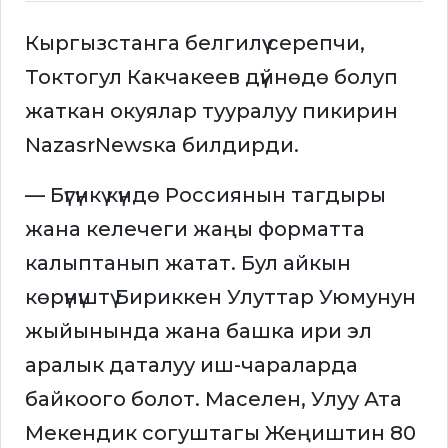
Кыргызстанга белгилүү серепчи,
Токтогул Какчакеев дүйнөдө болуп
жаткан окуялар тууралуу пикирин
NazasrNewsка билдирди.
— Бүгүнкү күндө Россиянын тагдыры
жана келечеги жаңы форматта
калыптанып жатат. Бул айкын
көрүнүштү Бириккен Улуттар Уюмунун
жыйынында жана башка ири эл
аралык даталуу иш-чараларда
байкоого болот. Маселен, Улуу Ата
Мекендик согуштагы Жеңиштин 80