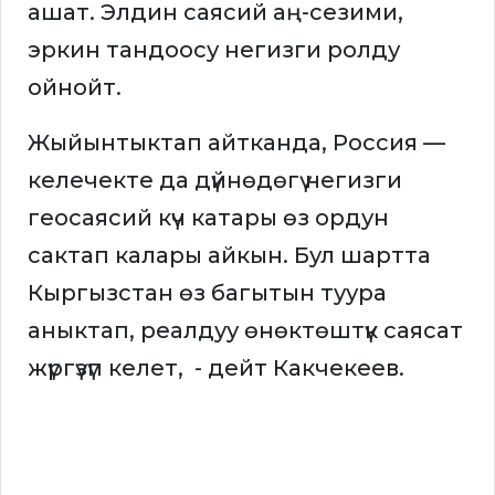
ашат. Элдин саясий аң-сезими,
эркин тандоосу негизги ролду
ойнойт.
Жыйынтыктап айтканда, Россия —
келечекте да дүйнөдөгү негизги
геосаясий күч катары өз ордун
сактап калары айкын. Бул шартта
Кыргызстан өз багытын туура
аныктап, реалдуу өнөктөштүк саясат
жүргүзүп келет, - дейт Какчекеев.