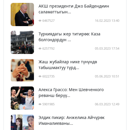
АКШ президенти Джо Байдендиин
саламаттыгын...
6467527
16.02.2023 13:40
Түркиядагы жер титирөө: Каза
болгондордун ...
6257792
05.03.2023 17:54
Жаш жубайлар нике түнүндө
табышмактуу түрд...
6022735
05.06.2023 10:51
Алекса Грассо: Мен Шевченкого
реванш берүү...
5901985
06.03.2023 12:49
Элдик пикир: Анжелика Айчүрөк
Иманалиеваны...