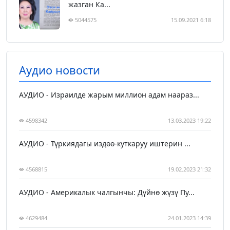
жазган Ка...
5044575
15.09.2021 6:18
Аудио новости
АУДИО - Израилде жарым миллион адам наараз...
4598342
13.03.2023 19:22
АУДИО - Түркиядагы издөө-куткаруу иштерин ...
4568815
19.02.2023 21:32
АУДИО - Америкалык чалгынчы: Дүйнө жүзү Пу...
4629484
24.01.2023 14:39