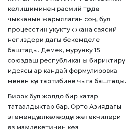
келишиминен расмий түрдө
чыкканын жарыялаган соң, бул
процесстин укуктук жана саясий
негиздери дагы бекемделе
баштады. Демек, мурунку 15
союздаш республиканы бириктирүү
идеясы ар кандай формулировка
менен күн тартибине чыга баштады.
Бирок бул жолдо бир катар
татаалдыктар бар. Орто Азиядагы
эгемендүү өлкөлөрдүн жетекчилери
өз мамлекетинин көз