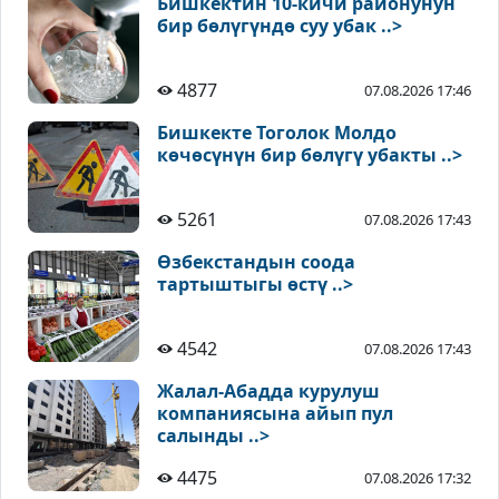
Бишкектин 10-кичи районунун
бир бөлүгүндө суу убак ..>
4877
07.08.2026 17:46
Бишкекте Тоголок Молдо
көчөсүнүн бир бөлүгү убакты ..>
5261
07.08.2026 17:43
Өзбекстандын соода
тартыштыгы өстү ..>
4542
07.08.2026 17:43
Жалал-Абадда курулуш
компаниясына айып пул
салынды ..>
4475
07.08.2026 17:32