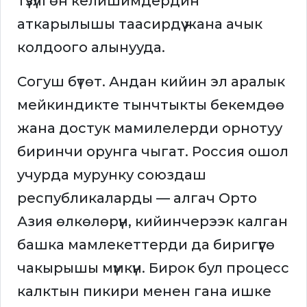
түзүлгөн келишимдердин
аткарылышы таасирдүү жана ачык
колдоого алынууда.
Согуш бүтөт. Андан кийин эл аралык
мейкиндикте тынчтыкты бекемдөө
жана достук мамилелерди орнотуу
биринчи орунга чыгат. Россия ошол
учурда мурунку союздаш
республикаларды — алгач Орто
Азия өлкөлөрүн, кийинчерээк калган
башка мамлекеттерди да биригүүгө
чакырышы мүмкүн. Бирок бул процесс
калктын пикири менен гана ишке