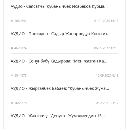
Аудио - Саясатчы Кубанычбек Исабеков Курма...
4664642
21.01.2023 18:15
АУДИО - Президент Садыр Жапаровдун Констит...
4626824
06.05.2022 13:15
АУДИО - Сонунбүбү Кадырова: “Мен жазган Ка...
5044575
15.09.2021 6:18
АУДИО - Жыргалбек Бабаев: “Кубанычбек Жума...
4665778
10.02.2021 23:17
АУДИО - Жактоочу: “Депутат Жумалиевдин 16 ...