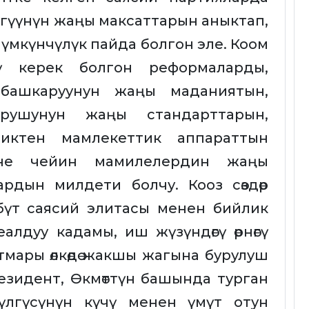
нүгүүнүн жаңы максаттарын аныктап,
үмкүнчүлүк пайда болгон эле. Коом
шү керек болгон реформаларды,
 башкаруунун жаңы маданиятын,
урушунун жаңы стандарттарын,
иктен мамлекеттик аппараттын
ине чейин мамилелердин жаңы
рдын милдети болчу. Кооз сөздөр
 бүт саясий элитасы менен бийлик
алдуу кадамы, иш жүзүндөгү өрнөгү
тмары өлкөдө жакшы жагына бурулуш
зидент, Өкмөттүн башында турган
 үлгүсүнүн күчү менен үмүт отун