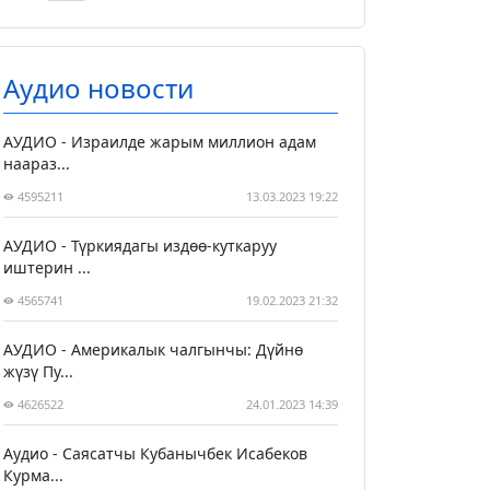
Аудио новости
АУДИО - Израилде жарым миллион адам
наараз...
4595211
13.03.2023 19:22
АУДИО - Түркиядагы издөө-куткаруу
иштерин ...
4565741
19.02.2023 21:32
АУДИО - Америкалык чалгынчы: Дүйнө
жүзү Пу...
4626522
24.01.2023 14:39
Аудио - Саясатчы Кубанычбек Исабеков
Курма...