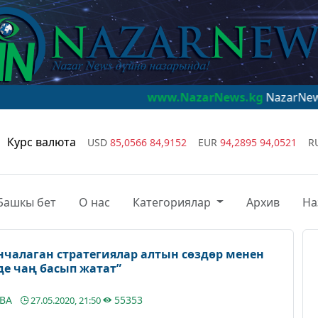
www.NazarNews.kg
NazarNews - дүйнө наз
Курс валюта
USD
85,0566
84,9152
EUR
94,2895
94,0521
R
Башкы бет
О нас
Категориялар
Архив
На
нчалаган стратегиялар алтын сөздөр менен
баары архивде чаң басып жатат”
ЕВА
55353
27.05.2020, 21:50