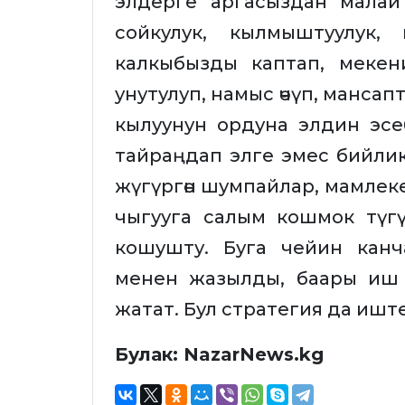
элдерге аргасыздан малай 
сойкулук, кылмыштуулук,
калкыбызды каптап, мекени
унутулуп, намыс өчүп, мансап
кылуунун ордуна элдин эсе
тайраңдап элге эмес бийли
жүгүргөн шумпайлар, мамлек
чыгууга салым кошмок түг
кошушту. Буга чейин канча
менен жазылды, баары иш 
жатат. Бул стратегия да иш
Булак: NazarNews.kg