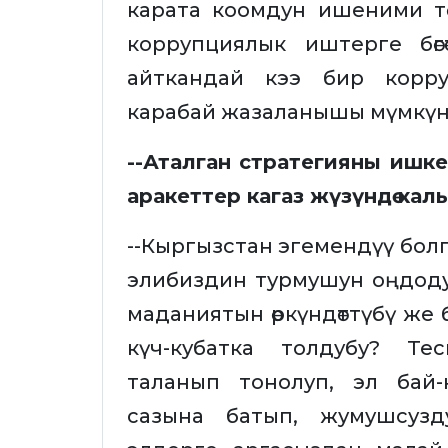
карата коомдун ишеними төм
коррупциялык иштерге бөг
айткандай кээ бир корру
карабай жазаланышы мүмкүн
--Аталган стратегияны ишк
аракеттер кагаз жүзүндө ка
--Кыргызстан эгемендүү бо
элибиздин турмушун оңдод
маданиятын өркүндөттүбү же б
күч-кубатка толдубу? Те
таланып тонолуп, эл бай-
сазына батып, жумушсузду