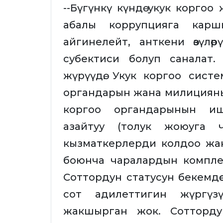
--Бүгүнкү күндө укук корго
абалы коррупцияга каршы
айгинелейт, анткени өзүл
субектиси болуп саналат. 
жүрүүдө. Укук коргоо сист
органдарын жана милицияны
коргоо органдарынын иши
азайтуу (толук жоюуга 
кызматкерлерди колдоо жа
боюнча чаралардын компле
Соттордун статусун бекемдөө 
сот адилеттигин жүргүз
жакшырган жок. Сотторду