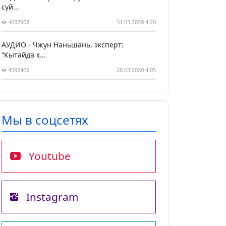
сүй...
4687908
31.03.2020 4:20
АУДИО - Чжун Наньшань, эксперт:
“Кытайда к...
4592469
28.03.2020 4:05
Мы в соцсетях
Youtube
Instagram