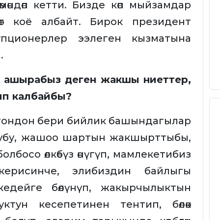
өндөп кетти. Бизде көп мыйзамдар
өт коё албайт. Бирок президент
пционерлер ээлеген кызматына
.
е ашырабыз деген жакшы ниеттер,
лып калбайбы?
лгондон бери бийлик башындагылар
убу, жашоо шартын жакшырттыбы,
олбосо өлкөбүз өнүгүп, мамлекетибиз
скерисинче, элибиздин байлыгы
кедейге бөлүнүп, жакырчылыктын
ктун кесепетинен тентип, бөлөк