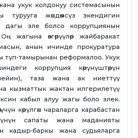
о жана укук колдонуу системасынын
 турууга жөндөмсүз экендигин
өрү дагы эле болсо коррупциянын
Оң жагына өзгөрүүлөр жайбаракат
емасын, анын ичинде прокуратура
 түп-тамырынан реформалоо. Укук
ндеги коррупция көрүнүштөрүн
чейин), таза жана ак ниеттүү
на кызматтык жактан илгерилетүү
ксин кабыл алуу жагы боло элек.
үчүн көрүлгөн чараларга карабастан
үүнүн сапаты жана маданияты
н кадыр-баркы жана судьяларга