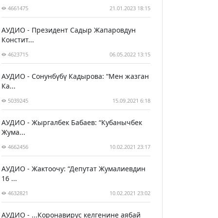
4661475
21.01.2023 18:15
АУДИО - Президент Садыр Жапаровдун
Констит...
4623715
06.05.2022 13:15
АУДИО - Сонунбүбү Кадырова: “Мен жазган
Ка...
5039245
15.09.2021 6:18
АУДИО - Жыргалбек Бабаев: “Кубанычбек
Жума...
4662456
10.02.2021 23:17
АУДИО - Жактоочу: “Депутат Жумалиевдин
16 ...
4632821
10.02.2021 23:02
АУДИО - ...Коронавирус келгенине аябай