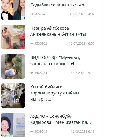
Садыбакасованын экс-жол...
5657741
08.06.2023 14:02
Назира Айтбекова
Анжеликанын бетин ачты
5553962
17.07.2022 16:50
ВИДЕО(+18) - "Муунтуп,
башына секирип". Өс...
5483084
14.07.2020 15:19
Кытай бийлиги
5393445
29.02.2020 23:43
коронавирусту атайын
чыгарга...
АУДИО - Сонунбүбү
Кадырова: “Мен жазган Ка...
5039245
15.09.2021 6:18