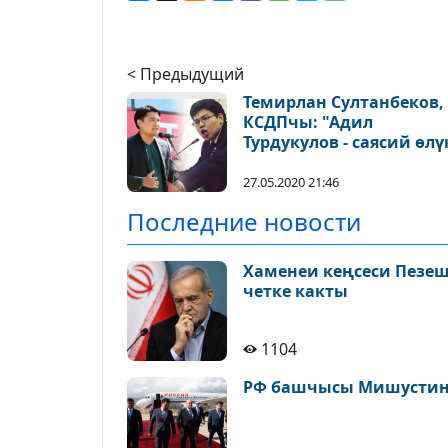
< Предыдущий
Темирлан Султанбеков,
КСДПчы: "Адил
Турдукулов - саясий өлү
27.05.2020 21:46
Последние новости
Хаменеи кеңсеси Пезе
четке какты
1104
РФ башчысы Мишустин 