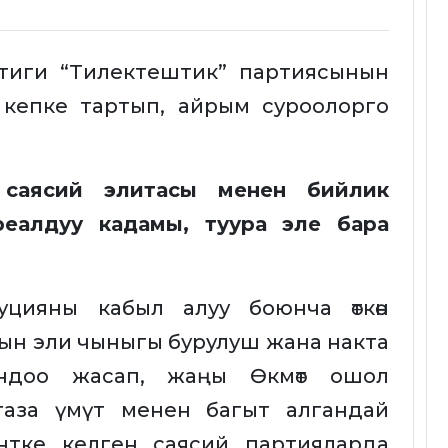
тиги “Тилектештик” партиясынын
ди кепке тартып, айрым суроолорго
бүт саясий элитасы менен бийлик
 реалдуу кадамы, туура эле бара
уцияны кабыл алуу боюнча өткөн
н эли чыныгы бурулуш жана накта
андоо жасап, жаңы Өкмөт ошол
таза үмүт менен багыт алгандай
нтке келген саясий партияларда