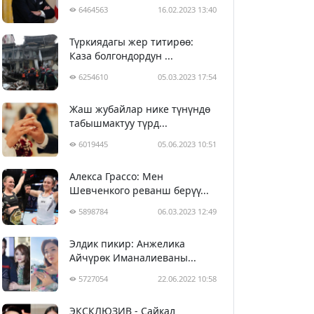
6464563
16.02.2023 13:40
Түркиядагы жер титирөө:
Каза болгондордун ...
6254610
05.03.2023 17:54
Жаш жубайлар нике түнүндө
табышмактуу түрд...
6019445
05.06.2023 10:51
Алекса Грассо: Мен
Шевченкого реванш берүү...
5898784
06.03.2023 12:49
Элдик пикир: Анжелика
Айчүрөк Иманалиеваны...
5727054
22.06.2022 10:58
ЭКСКЛЮЗИВ - Сайкал