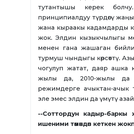
тутантышы керек болчу
принципиалдуу түрдөгү жаң
жана кыраакы кадамдарды кү
жок. Элдин кызыкчылыгы мен
менен гана жашаган бийли
турмуш чындыгы көрсөттү. А
чогулуп жатат, даяр ашка к
жылы да, 2010-жылы да 
режимдерге ачыктан-ачык 
эле эмес элдин да үмүтү аз
--Соттордун кадыр-баркы 
ишеними төмөндөп кеткен жок