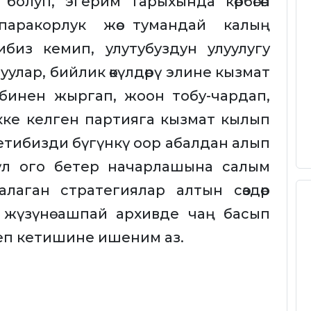
болуп, эгерим тарыхында көрбөгөн
 паракорлук жөө тумандай калың
биз кемип, улутубуздун улуулугу
туулар, бийлик өкүлдөрү элине кызмат
бинен жыргап, жоон тобу-чардап,
кке келген партияга кызмат кылып
етибизди бүгүнкү оор абалдан алып
үл ого бетер начарлашына салым
лаган стратегиялар алтын сөздөр
жүзүнө ашпай архивде чаң басып
теп кетишине ишеним аз.