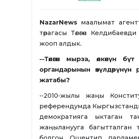
NazarNews
маалымат агент
төрагасы Төлөгөн Келдибаев
жооп алдык.
--Төлөгөн мырза, өлкөнүн 
органдарынын өкүлдөрүнүн
жатабы?
--2010-жылы жаңы Констит
референдумда Кыргызстанды
демократияга ыктаган т
жаңыланууга багытталган 
болгон. Ошентип, парламе