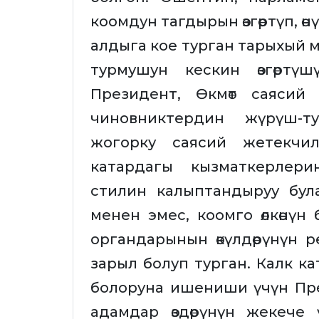
коомдун тагдырын өзгөртүп, ө
алдыга кое турган тарыхый м
турмушун кескин өзгөртү
Президент, Өкмөт саясий
чиновниктердин жүрүш-т
жогорку саясий жетекчил
катардагы кызматкерлер
стилин калыптандыруу була
менен эмес, коомго өлкөнүн
органдарынын өкүлдөрүнүн ре
зарыл болуп турган. Калк ка
болоруна ишениши үчүн Пре
адамдар өздөрүнүн жекече