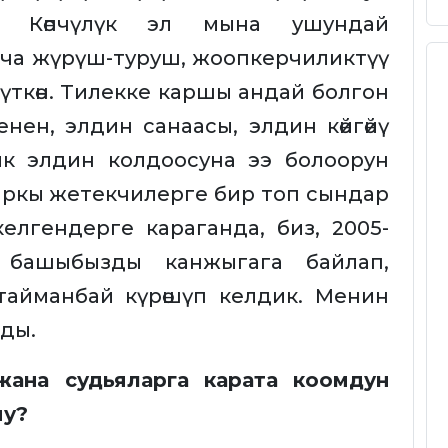
. Көпчүлүк эл мына ушундай
ыча жүрүш-туруш, жоопкерчиликтүү
ткөн. Тилекке каршы андай болгон
ен, элдин санаасы, элдин көйгөйү
к элдин колдоосуна ээ болоорун
зыркы жетекчилерге бир топ сындар
елгендерге караганда, биз, 2005-
башыбызды канжыгага байлап,
тайманбай күрөшүп келдик. Менин
айды.
жана судьяларга карата коомдун
пу?