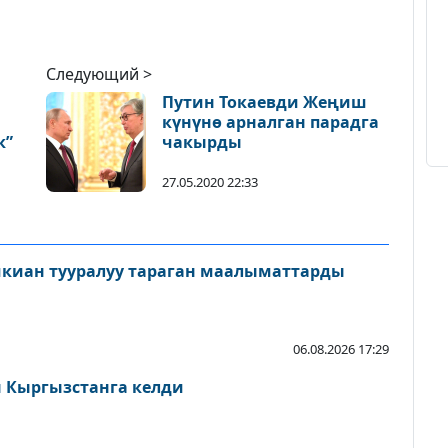
Следующий >
Путин Токаевди Жеңиш
күнүнө арналган парадга
к”
чакырды
27.05.2020 22:33
шкиан тууралуу тараган маалыматтарды
06.08.2026 17:29
Кыргызстанга келди