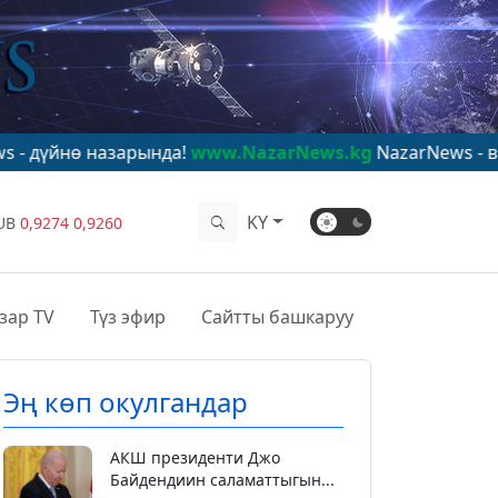
арында!
www.NazarNews.kg
NazarNews - в центре миро
KY
UB
0,9274
0,9260
зар TV
Түз эфир
Сайтты башкаруу
Эң көп окулгандар
АКШ президенти Джо
Байдендиин саламаттыгын...