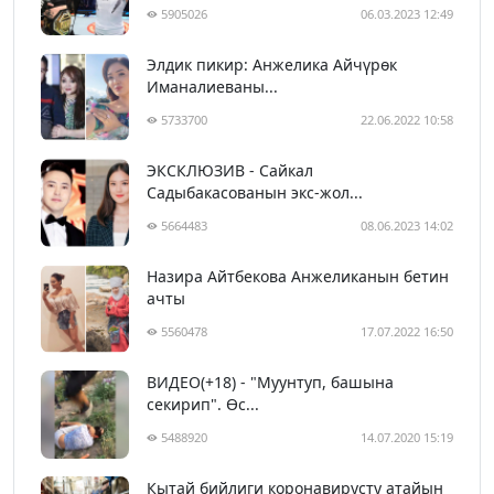
5905026
06.03.2023 12:49
Элдик пикир: Анжелика Айчүрөк
Иманалиеваны...
5733700
22.06.2022 10:58
ЭКСКЛЮЗИВ - Сайкал
Садыбакасованын экс-жол...
5664483
08.06.2023 14:02
Назира Айтбекова Анжеликанын бетин
ачты
5560478
17.07.2022 16:50
ВИДЕО(+18) - "Муунтуп, башына
секирип". Өс...
5488920
14.07.2020 15:19
Кытай бийлиги коронавирусту атайын