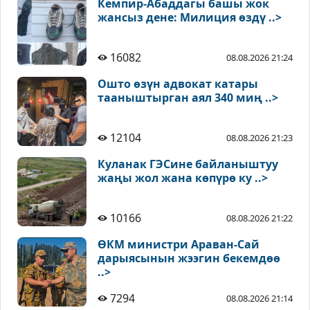
Кемпир-Абаддагы башы жок
жансыз дене: Милиция өздү ..>
16082
08.08.2026 21:24
Ошто өзүн адвокат катары
тааныштырган аял 340 миң ..>
12104
08.08.2026 21:23
Куланак ГЭСине байланыштуу
жаңы жол жана көпүрө ку ..>
10166
08.08.2026 21:22
ӨКМ министри Араван-Сай
дарыясынын жээгин бекемдөө
..>
7294
08.08.2026 21:14