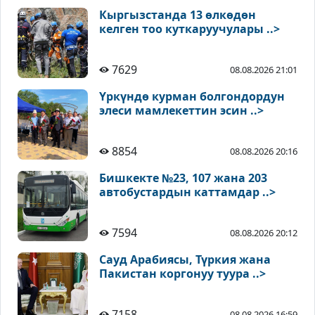
Кыргызстанда 13 өлкөдөн
келген тоо куткаруучулары ..>
7629
08.08.2026 21:01
Үркүндө курман болгондордун
элеси мамлекеттин эсин ..>
8854
08.08.2026 20:16
Бишкекте №23, 107 жана 203
автобустардын каттамдар ..>
7594
08.08.2026 20:12
Сауд Арабиясы, Түркия жана
Пакистан коргонуу туура ..>
7158
08.08.2026 16:59