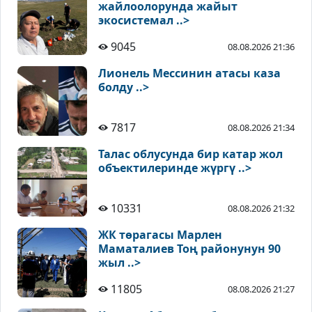
жайлоолорунда жайыт
экосистемал ..>
9045
08.08.2026 21:36
Лионель Мессинин атасы каза
болду ..>
7817
08.08.2026 21:34
Талас облусунда бир катар жол
объектилеринде жүргү ..>
10331
08.08.2026 21:32
ЖК төрагасы Марлен
Маматалиев Тоң районунун 90
жыл ..>
11805
08.08.2026 21:27