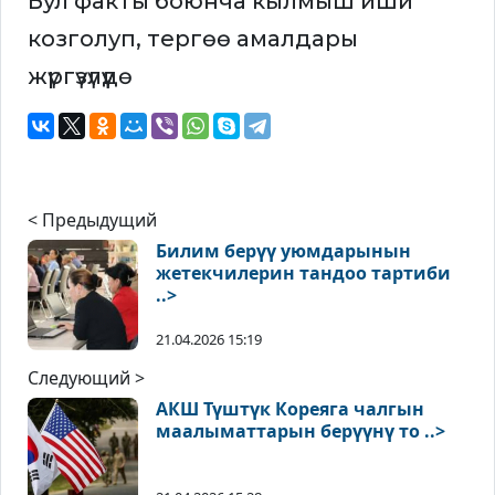
Бул факты боюнча кылмыш иши
козголуп, тергөө амалдары
жүргүзүлүүдө
< Предыдущий
Билим берүү уюмдарынын
жетекчилерин тандоо тартиби
..>
21.04.2026 15:19
Следующий >
АКШ Түштүк Кореяга чалгын
маалыматтарын берүүнү то ..>