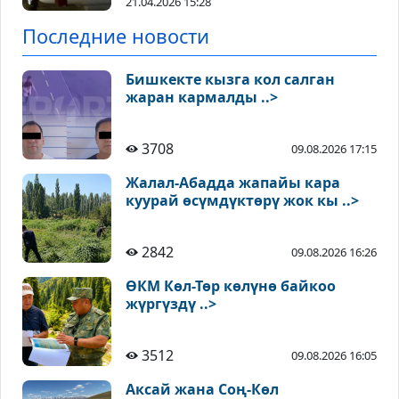
21.04.2026 15:28
Последние новости
Бишкекте кызга кол салган
жаран кармалды ..>
3708
09.08.2026 17:15
Жалал-Абадда жапайы кара
куурай өсүмдүктөрү жок кы ..>
2842
09.08.2026 16:26
ӨКМ Көл-Төр көлүнө байкоо
жүргүздү ..>
3512
09.08.2026 16:05
Аксай жана Соң-Көл