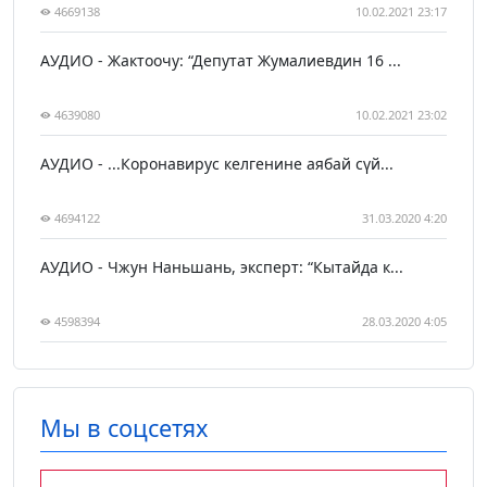
4669138
10.02.2021 23:17
АУДИО - Жактоочу: “Депутат Жумалиевдин 16 ...
4639080
10.02.2021 23:02
АУДИО - ...Коронавирус келгенине аябай сүй...
4694122
31.03.2020 4:20
АУДИО - Чжун Наньшань, эксперт: “Кытайда к...
4598394
28.03.2020 4:05
Мы в соцсетях