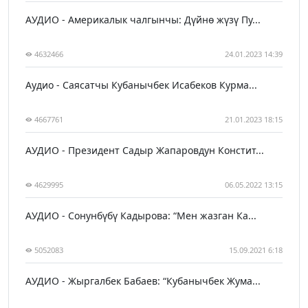
АУДИО - Америкалык чалгынчы: Дүйнө жүзү Пу...
4632466
24.01.2023 14:39
Аудио - Саясатчы Кубанычбек Исабеков Курма...
4667761
21.01.2023 18:15
АУДИО - Президент Садыр Жапаровдун Констит...
4629995
06.05.2022 13:15
АУДИО - Сонунбүбү Кадырова: “Мен жазган Ка...
5052083
15.09.2021 6:18
АУДИО - Жыргалбек Бабаев: “Кубанычбек Жума...