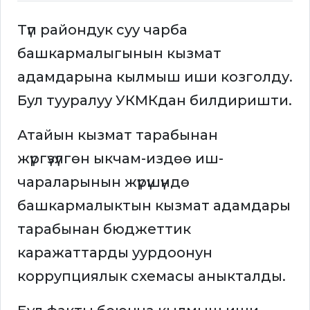
Түп райондук суу чарба
башкармалыгынын кызмат
адамдарына кылмыш иши козголду.
Бул тууралуу УКМКдан билдиришти.
Атайын кызмат тарабынан
жүргүзүлгөн ыкчам-издөө иш-
чараларынын жүрүшүндө
башкармалыктын кызмат адамдары
тарабынан бюджеттик
каражаттарды уурдоонун
коррупциялык схемасы аныкталды.