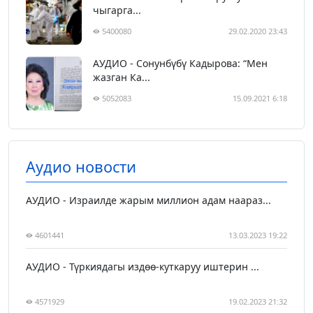
чыгарга...
5400080
29.02.2020 23:43
АУДИО - Сонунбүбү Кадырова: “Мен
жазган Ка...
5052083
15.09.2021 6:18
Аудио новости
АУДИО - Израилде жарым миллион адам наараз...
4601441
13.03.2023 19:22
АУДИО - Түркиядагы издөө-куткаруу иштерин ...
4571929
19.02.2023 21:32