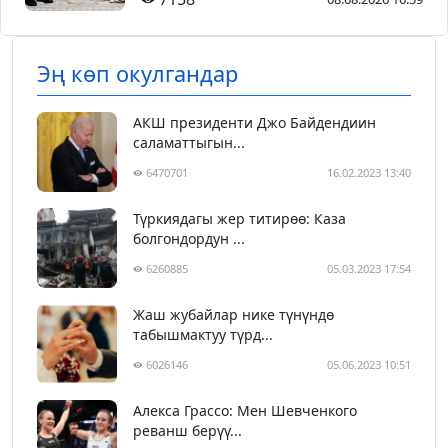
Эң көп окулгандар
АКШ президенти Джо Байдендиин
саламаттыгын...
6470701
16.02.2023 13:40
Түркиядагы жер титирөө: Каза
болгондордун ...
6260885
05.03.2023 17:54
Жаш жубайлар нике түнүндө
табышмактуу түрд...
6026146
05.06.2023 10:51
Алекса Грассо: Мен Шевченкого
реванш берүү...