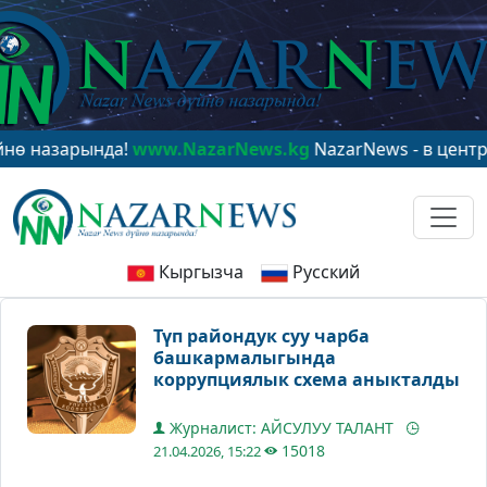
зарында!
www.NazarNews.kg
NazarNews - в центре мир
Кыргызча
Русский
Түп райондук суу чарба
башкармалыгында
коррупциялык схема аныкталды
Журналист: АЙСУЛУУ ТАЛАНТ
15018
21.04.2026, 15:22