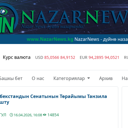
w.NazarNews.kg
NazarNews - дүйнө назарында!
www.N
Курс валюта
USD
85,0566
84,9152
EUR
94,2895
94,0521
R
Башкы бет
О нас
Категориялар
Архив
На
бекстандын Сенатынын Төрайымы Танзила
ушту
ГУЛ
14854
16.04.2026, 16:08