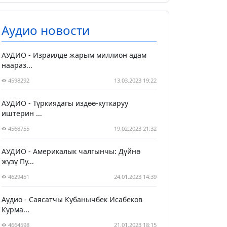
Аудио новости
АУДИО - Израилде жарым миллион адам
наараз...
4598292
13.03.2023 19:22
АУДИО - Түркиядагы издөө-куткаруу
иштерин ...
4568755
19.02.2023 21:32
АУДИО - Америкалык чалгынчы: Дүйнө
жүзү Пу...
4629451
24.01.2023 14:39
Аудио - Саясатчы Кубанычбек Исабеков
Курма...
4664598
21.01.2023 18:15