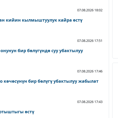
07.08.2026 18:02
ан кийин кылмыштуулук кайра өстү
07.08.2026 17:51
онунун бир бөлүгүндө суу убактылуу
07.08.2026 17:46
о көчөсүнүн бир бөлүгү убактылуу жабылат
07.08.2026 17:43
артыштыгы өстү