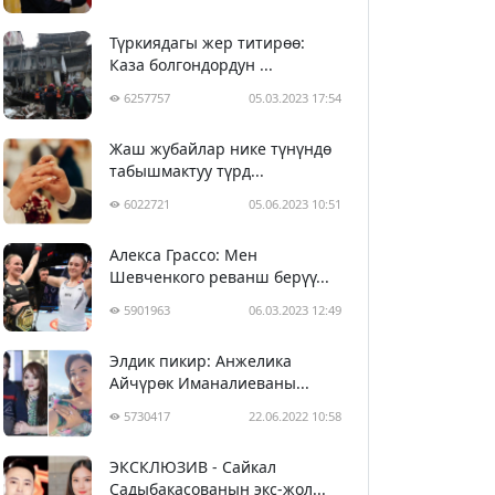
Түркиядагы жер титирөө:
Каза болгондордун ...
6257757
05.03.2023 17:54
Жаш жубайлар нике түнүндө
табышмактуу түрд...
6022721
05.06.2023 10:51
Алекса Грассо: Мен
Шевченкого реванш берүү...
5901963
06.03.2023 12:49
Элдик пикир: Анжелика
Айчүрөк Иманалиеваны...
5730417
22.06.2022 10:58
ЭКСКЛЮЗИВ - Сайкал
Садыбакасованын экс-жол...