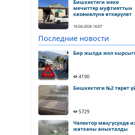
Бишкектеги жеке
мечиттер муфтияттын
көзөмөлүнө өткөрүлөт
16.04.2026 16:07
Последние новости
Бир жылда жол кырсыгы
4190
Бишкектеги №2 төрөт ү
5729
Челектор мөңгүсүндө и
жатканы аныкталды