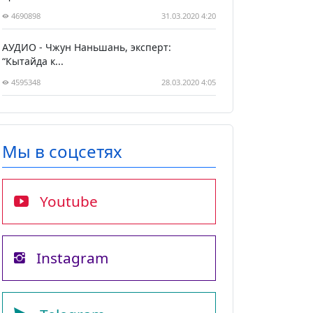
4690898
31.03.2020 4:20
АУДИО - Чжун Наньшань, эксперт:
“Кытайда к...
4595348
28.03.2020 4:05
Мы в соцсетях
Youtube
Instagram