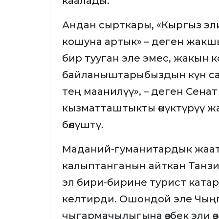
каалады.
Андан сырткары, «Кыргыз э
кошуна артык» – деген жакш
бир тууган эле эмес, жакын
байланыштарыбыздын күн са
тең маанилүү», – деген Сена
кызматташтыкты өнүктүрүү 
бөлүштү.
Маданий-гуманитардык жаат
калыптанганын айткан Танз
эл бири-бирине турист катар
келтирди. Ошондой эле Чың
чыгармачылыгына өзбек эли ө