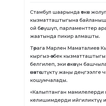
Стамбул шаарында өткөн жолуг
кызматташтыгына байланышк
ой бөлүшүп, парламенттер а
жаатында пикир алмашты.
Төрага Марлен Маматалиев 
кыргыз-өзбек кызматташтыгын өн
белгилеп, эки өлкөнүн башчы
өнөктөштүктү жаңы деңгээлге ч
кошумчалады.
«Калыптанган мамилелерди 
келишимдерди ийгиликтүү 