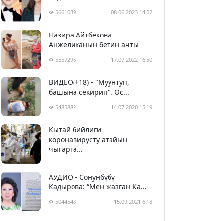
5661039
08.06.2023 14:02
Назира Айтбекова
Анжеликанын бетин ачты
5557296
17.07.2022 16:50
ВИДЕО(+18) - "Муунтуп,
башына секирип". Өс...
5485882
14.07.2020 15:19
Кытай бийлиги
5396680
29.02.2020 23:43
коронавирусту атайын
чыгарга...
АУДИО - Сонунбүбү
Кадырова: “Мен жазган Ка...
5044548
15.09.2021 6:18