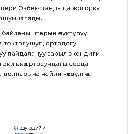
лери Өзбекстанда да жогорку
кошумчалады.
 байланыштарын өнүктүрүү
 токтолушуп, ортодогу
уу пайдалануу зарыл экендигин
 эки өлкө ортосундагы соода
 долларына чейин көтөрүлгөн.
Следующий >