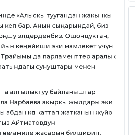
линде «Алыскы туугандан жакынкы
ы кеп бар. Анын сыңарындай, биз
 коңшу элдерденбиз. Ошондуктан,
йын кеңейиши эки мамлекет үчүн
т Төрайымы да парламенттер аралык
жаатындагы сунуштары менен
та алгылыктуу байланыштар
ила Нарбаева акыркы жылдары эки
ы абдан көп каттап жатканын жүйө
гыз Айтматовдун
згөчө мамиле жасарын билдирип,