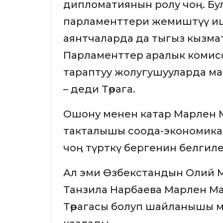
дипломатиянын ролу чоң. Бул 
парламенттери жемиштүү иш
аянтчаларда да тыгыз кызма
Парламенттер аралык комисс
тараптуу жолугушууларда ма
– деди Төрага.
Ошону менен катар Марлен 
такталышы соода-экономикал
чоң түрткү бергенин белгил
Ал эми Өзбекстандын Олий 
Танзила Нарбаева Марлен М
Төрагасы болуп шайланышы м