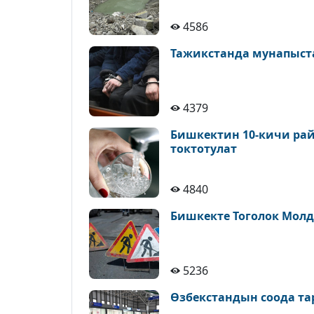
4586
Тажикстанда мунапыст
4379
Бишкектин 10-кичи рай
токтотулат
4840
Бишкекте Тоголок Молд
5236
Өзбекстандын соода т