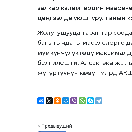
залкар калемгердин маареке
деңгээлде уюштурулганын 
Жолугушууда тараптар соода
багытындагы маселелерге да
мүмкүнчүлүктөрдү максималд
белгилешти. Алсак, өткөн жылы
жүгүртүүнүн көлөмү 1 млрд АКШ
< Предыдущий