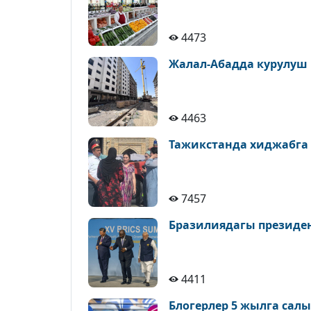
4473
Жалал-Абадда курулуш
4463
Тажикстанда хиджабга
7457
Бразилиядагы президе
4411
Блогерлер 5 жылга сал