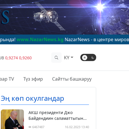
azarNews.kg
NazarNews - в центре мирового внимания
KY
UB
0,9274
0,9260
зар TV
Түз эфир
Сайтты башкаруу
Эң көп окулгандар
АКШ президенти Джо
Байдендиин саламаттыгын...
6467487
16.02.2023 13:40