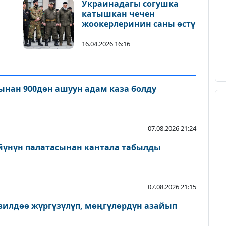
Украинадагы согушка
катышкан чечен
жоокерлеринин саны өстү
16.04.2026 16:16
нан 900дөн ашуун адам каза болду
07.08.2026 21:24
йүнүн палатасынан кантала табылды
07.08.2026 21:15
зилдөө жүргүзүлүп, мөңгүлөрдүн азайып