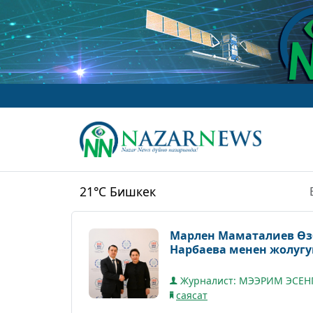
ww
21°C
Бишкек
Марлен Маматалиев Өз
Нарбаева менен жолуг
Журналист: МЭЭРИМ ЭСЕН
саясат