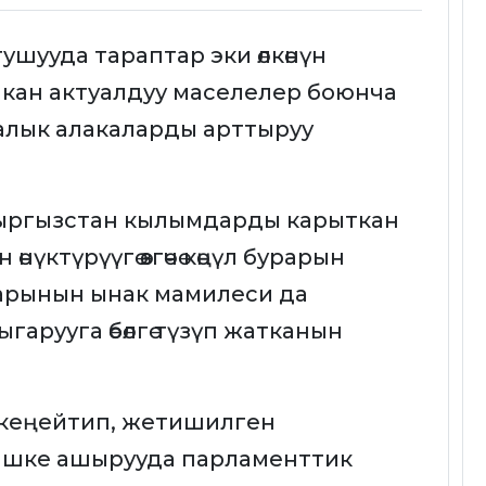
ушууда тараптар эки өлкөнүн
ан актуалдуу маселелер боюнча
ралык алакаларды арттыруу
Кыргызстан кылымдарды карыткан
үктүрүүгө өзгөчө көңүл бурарын
ларынын ынак мамилеси да
ыгарууга өбөлгө түзүп жатканын
кеңейтип, жетишилген
ишке ашырууда парламенттик