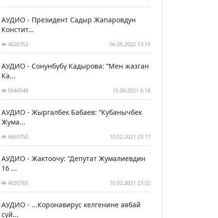
АУДИО - Президент Садыр Жапаровдун
Констит...
4626752
06.05.2022 13:15
АУДИО - Сонунбүбү Кадырова: “Мен жазган
Ка...
5044548
15.09.2021 6:18
АУДИО - Жыргалбек Бабаев: “Кубанычбек
Жума...
4665750
10.02.2021 23:17
АУДИО - Жактоочу: “Депутат Жумалиевдин
16 ...
4635765
10.02.2021 23:02
АУДИО - ...Коронавирус келгенине аябай
сүй...