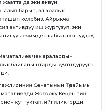
жаатта да эки өлкөнүн
 алып барып, эл аралык
тташып келебиз. Айрыкча
ия активдүү иш жүргүзүп, эки
анилүү чечимдер кабыл алынууда»,
Маматалиев чек аралардын
ык байланыштарды күчтөндүрүүгө
еди.
Мажлисинин Сенатынын Төрайымы
аматалиевди Жогорку Кеңештин
енен куттуктап, ийгиликтерди