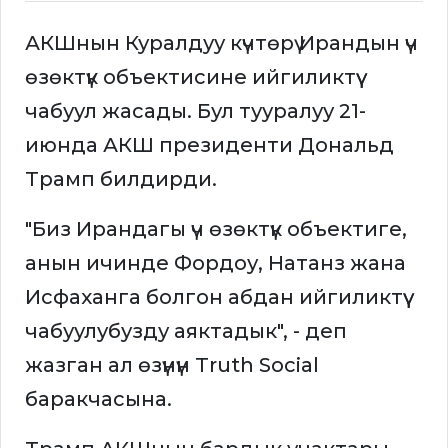
АКШнын Куралдуу күчтөрү Ирандын үч
өзөктүк объектисине ийгиликтүү
чабуул жасады. Бул тууралуу 21-
июнда АКШ президенти Дональд
Трамп билдирди.
"Биз Ирандагы үч өзөктүк объектиге,
анын ичинде Фордоу, Натанз жана
Исфаханга болгон абдан ийгиликтүү
чабуулубузду аяктадык", - деп
жазган ал өзүнүн Truth Social
баракчасына.