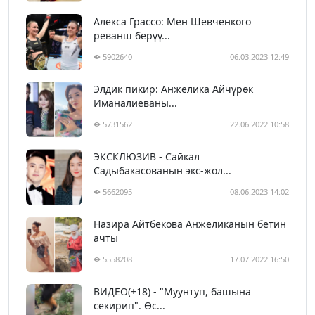
Алекса Грассо: Мен Шевченкого
реванш берүү...
5902640
06.03.2023 12:49
Элдик пикир: Анжелика Айчүрөк
Иманалиеваны...
5731562
22.06.2022 10:58
ЭКСКЛЮЗИВ - Сайкал
Садыбакасованын экс-жол...
5662095
08.06.2023 14:02
Назира Айтбекова Анжеликанын бетин
ачты
5558208
17.07.2022 16:50
ВИДЕО(+18) - "Муунтуп, башына
секирип". Өс...