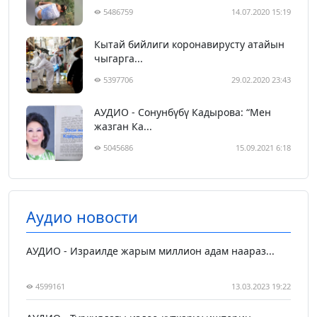
5486759
14.07.2020 15:19
Кытай бийлиги коронавирусту атайын
чыгарга...
5397706
29.02.2020 23:43
АУДИО - Сонунбүбү Кадырова: “Мен
жазган Ка...
5045686
15.09.2021 6:18
Аудио новости
АУДИО - Израилде жарым миллион адам наараз...
4599161
13.03.2023 19:22