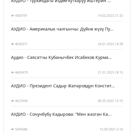
АУДИО - Түркиядагы издөө-куткаруу иштерин ...
4569791
19.02.2023 21:32
АУДИО - Америкалык чалгынчы: Дүйнө жүзү Пу...
4630371
24.01.2023 14:39
Аудио - Саясатчы Кубанычбек Исабеков Курма...
4665479
21.01.2023 18:15
АУДИО - Президент Садыр Жапаровдун Констит...
4627649
06.05.2022 13:15
АУДИО - Сонунбүбү Кадырова: “Мен жазган Ка...
5045686
15.09.2021 6:18