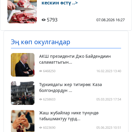
кескин өстү ..>
5793
07.08.2026 16:27
Эң көп окулгандар
АКШ президенти Джо Байдендиин
саламаттыгын...
6468250
16.02.2023 13:40
Түркиядагы жер титирөө: Каза
болгондордун ...
6258603
05.03.2023 17:54
Жаш жубайлар нике түнүндө
табышмактуу түрд...
6023690
05.06.2023 10:51