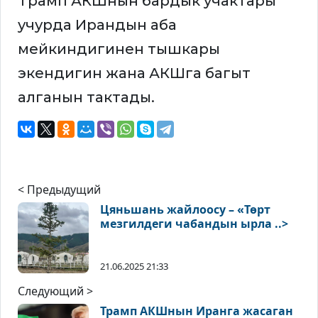
Трамп АКШнын бардык учактары
учурда Ирандын аба
мейкиндигинен тышкары
экендигин жана АКШга багыт
алганын тактады.
< Предыдущий
Цяньшань жайлоосу – «Төрт
мезгилдеги чабандын ырла ..>
21.06.2025 21:33
Следующий >
Трамп АКШнын Иранга жасаган