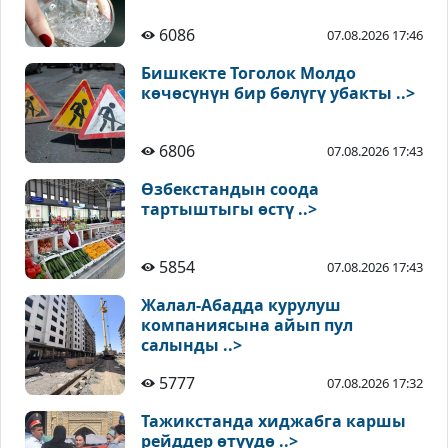
6086
07.08.2026 17:46
Бишкекте Тоголок Молдо
көчөсүнүн бир бөлүгү убакты ..>
6806
07.08.2026 17:43
Өзбекстандын соода
тартыштыгы өстү ..>
5854
07.08.2026 17:43
Жалал-Абадда курулуш
компаниясына айып пул
салынды ..>
5777
07.08.2026 17:32
Тажикстанда хиджабга каршы
рейддер өтүүдө ..>