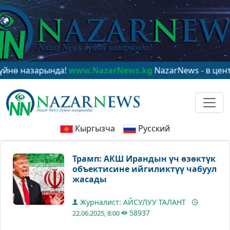
назарында!
www.NazarNews.kg
NazarNews - в центре ми
Кыргызча
Русский
Трамп: АКШ Ирандын үч өзөктүк
объектисине ийгиликтүү чабуул
жасады
Журналист: АЙСУЛУУ ТАЛАНТ
58937
22.06.2025, 8:00