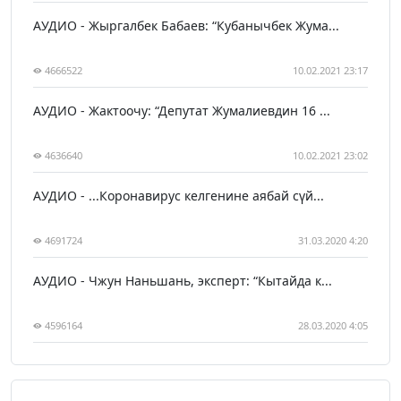
АУДИО - Жыргалбек Бабаев: “Кубанычбек Жума...
4666522
10.02.2021 23:17
АУДИО - Жактоочу: “Депутат Жумалиевдин 16 ...
4636640
10.02.2021 23:02
АУДИО - ...Коронавирус келгенине аябай сүй...
4691724
31.03.2020 4:20
АУДИО - Чжун Наньшань, эксперт: “Кытайда к...
4596164
28.03.2020 4:05