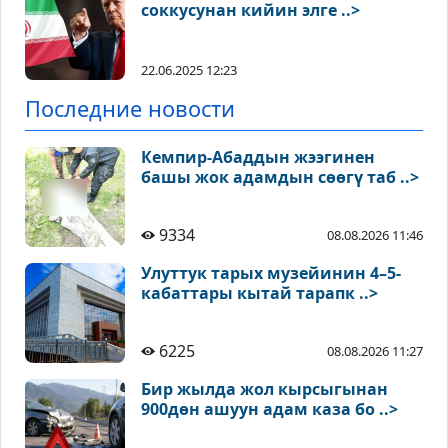
соккусунан кийин элге ..>
22.06.2025 12:23
Последние новости
Кемпир-Абаддын жээгинен
башы жок адамдын сөөгү таб ..>
9334
08.08.2026 11:46
Улуттук тарых музейинин 4–5-
кабаттары кытай тарапк ..>
6225
08.08.2026 11:27
Бир жылда жол кырсыгынан
900дөн ашуун адам каза бо ..>