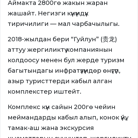
Аймакта 2800гө жакын жаран
жашайт. Негизги күнүмдүк
тиричилиги — мал чарбачылыгы.
2018-жылдан бери “Гуйлун” (贵龙)
аттуу жергиликтүү компаниянын
колдоосу менен бул жерде туризм
багытындагы инфратүзүмдөр өнүгүп,
азыр туристтерди кабыл алган
комплекстер иштейт.
Комплекс күн сайын 200гө чейин
меймандарды кабыл алып, конок үйү,
тамак-аш жана экскурсия