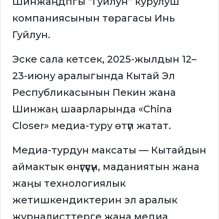
Шинжаңдпгы “Гуйлун” курулуш
компаниясынын төрагасы Инь
Гуйлун.
Эске сала кетсек, 2025-жылдын 12–
23-июну аралыгында Кытай Эл
Республикасынын Пекин жана
Шинжаң шаарларында «China
Closer» медиа-туру өтүп жатат.
Медиа-турдун максаты — Кытайдын
аймактык өнүгүүсүн, маданиятын жана
жаңы технологиялык
жетишкендиктерин эл аралык
журналисттерге жана медиа