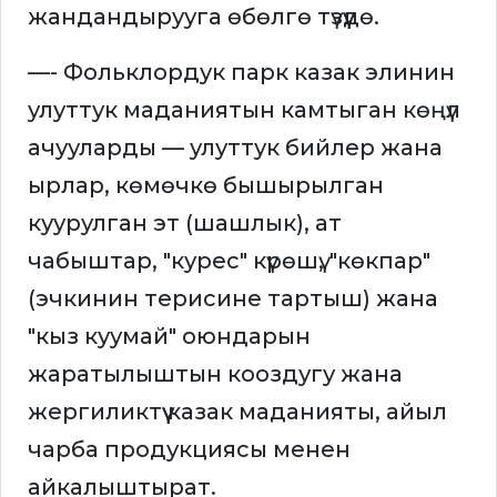
жандандырууга өбөлгө түзүүдө.
—- Фольклордук парк казак элинин
улуттук маданиятын камтыган көңүл
ачууларды — улуттук бийлер жана
ырлар, көмөчкө бышырылган
куурулган эт (шашлык), ат
чабыштар, "курес" күрөшү, "көкпар"
(эчкинин терисине тартыш) жана
"кыз куумай" оюндарын
жаратылыштын кооздугу жана
жергиликтүү казак маданияты, айыл
чарба продукциясы менен
айкалыштырат.