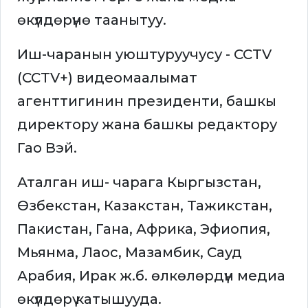
өкүлдөрүнө таанытуу.
Иш-чаранын уюштуруучусу - CCTV
(CCTV+) видеомаалымат
агенттигинин президенти, башкы
директору жана башкы редактору
Гао Вэй.
Аталган иш- чарага Кыргызстан,
Өзбекстан, Казакстан, Тажикстан,
Пакистан, Гана, Африка, Эфиопия,
Мьянма, Лаос, Мазамбик, Сауд
Арабия, Ирак ж.б. өлкөлөрдүн медиа
өкүлдөрү катышууда.