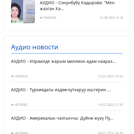
АУДИО - Сонунбүбү Кадырова: “Мен
жазган Ка...
5046303
15.09.2021 6:18
Аудио новости
АУДИО - Израилде жарым миллион адам наараз...
4599635
13.03.2023 19:22
АУДИО - Түркиядагы издөө-куткаруу иштерин ...
4570082
19.02.2023 21:32
АУДИО - Америкалык чалгынчы: Дүйнө жүзү Пу...
4630844
24.01.2023 14:39