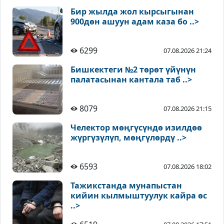
Бир жылда жол кырсыгынан
900дөн ашуун адам каза бо ..>
6299
07.08.2026 21:24
Бишкектеги №2 төрөт үйүнүн
палатасынан кантала таб ..>
8079
07.08.2026 21:15
Челектор мөңгүсүндө изилдөө
жүргүзүлүп, мөңгүлөрдү ..>
6593
07.08.2026 18:02
Тажикстанда мунапыстан
кийин кылмыштуулук кайра өс
..>