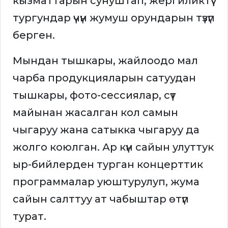
кызматтарын сунуштап, жергиликтүү
тургундар үчүн жумуш орундарын түзүп
берген.
Мындан тышкары, жайлоодо мал
чарба продукцияларын сатуудан
тышкары, фото-сессиялар, сүт
майынан жасалган кол самын
чыгаруу жана сатыкка чыгаруу да
жолго коюлган. Ар күн сайын улуттук
ыр-бийлерден турган концерттик
программалар уюштурулуп, жума
сайын салттуу ат чабыштар өтүп
турат.