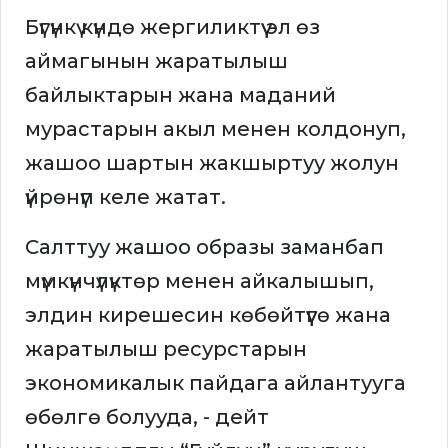
Бүгүнкү күндө жергиликтүү эл өз
аймагынын жаратылыш
байлыктарын жана маданий
мурастарын акыл менен колдонуп,
жашоо шартын жакшыртуу жолун
үйрөнүп келе жатат.
Салттуу жашоо образы заманбап
мүмкүнчүлүктөр менен айкалышып,
элдин кирешесин көбөйтүүгө жана
жаратылыш ресурстарын
экономикалык пайдага айлантууга
өбөлгө болууда, - дейт