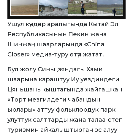
Ушул күндөр аралыгында Кытай Эл
Республикасынын Пекин жана
Шинжаң шаарларында «China
Closer» медиа-туру өтүп жатат.
Бул жолу Синьцзяндагы Хами
шаарына караштуу Иу уездиндеги
Цяньшань кыштагында жайгашкан
«Төрт мезгилдеги чабандын
ырлары» аттуу фольклордук парк
улуттук салттарды жана талаа-степ
туризмин айкалыштырган эс алуу