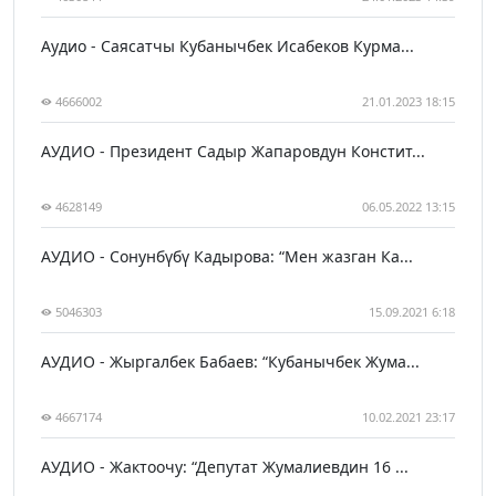
Аудио - Саясатчы Кубанычбек Исабеков Курма...
4666002
21.01.2023 18:15
АУДИО - Президент Садыр Жапаровдун Констит...
4628149
06.05.2022 13:15
АУДИО - Сонунбүбү Кадырова: “Мен жазган Ка...
5046303
15.09.2021 6:18
АУДИО - Жыргалбек Бабаев: “Кубанычбек Жума...
4667174
10.02.2021 23:17
АУДИО - Жактоочу: “Депутат Жумалиевдин 16 ...