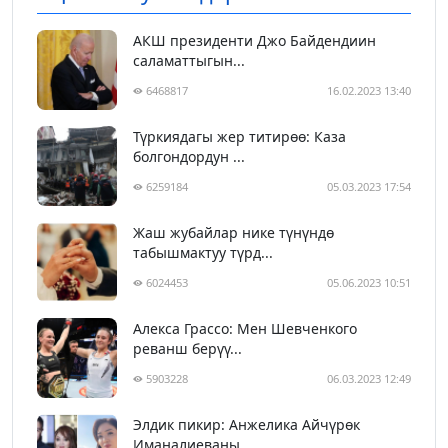
АКШ президенти Джо Байдендиин
саламаттыгын...
6468817
16.02.2023 13:40
Түркиядагы жер титирөө: Каза
болгондордун ...
6259184
05.03.2023 17:54
Жаш жубайлар нике түнүндө
табышмактуу түрд...
6024453
05.06.2023 10:51
Алекса Грассо: Мен Шевченкого
реванш берүү...
5903228
06.03.2023 12:49
Элдик пикир: Анжелика Айчүрөк
Иманалиеваны...