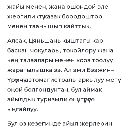
жайы менен, жана ошондой эле
жергиликтүү казак боордоштор
менен таанышып кайттык.
Алсак, Цяньшань кыштагы кар
баскан чокулары, токойлору жана
кең талаалары менен кооз тоолуу
жаратылышка ээ. Ал эми Бээжин–
Үрүмчү автомагистралы аркылуу жетүү
оңой болгондуктан, бул аймак
айылдык туризмди өнүктүрүүгө
ыңгайлуу.
Бул өз кезегинде айыл жерлерин