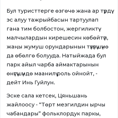
Бул туристтерге өзгөчө жана ар түрдүү
эс алуу тажрыйбасын тартуулап
гана тим болбостон, жергиликтүү
малчылардын кирешесин көбөйтүп,
жаңы жумуш орундарынын түзүлүшүнө
да өбөлгө болууда. Натыйжада бул
парк айыл чарба аймактарынын
өнүгүшүндө маанилүү роль ойнойт, -
дейт Инь Гуйлун.
Эске сала кетсек, Цяньшань
жайлоосу - “Төрт мезгилдин ырчы
чабандары” фольклордук паркы,