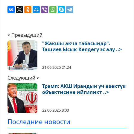
< Предыдущий
"Жакшы акча табасыңар".
Ташиев Ысык-Көлдөгү эс алу ..>
21.06.2025 21:24
Следующий >
Трамп: АКШ Ирандын үч өзөктүк
объектисине ийгиликт ..>
22.06.2025 8:00
Последние новости