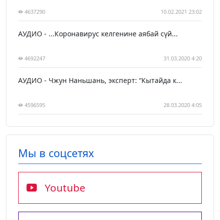
4637290
10.02.2021 23:02
АУДИО - ...Коронавирус келгенине аябай сүй...
4692247
31.03.2020 4:20
АУДИО - Чжун Наньшань, эксперт: “Кытайда к...
4596595
28.03.2020 4:05
Мы в соцсетях
Youtube