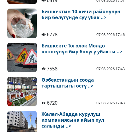
6519
07.08.2026 17:51
Бишкектин 10-кичи районунун
бир бөлүгүндө суу убак ..>
6778
07.08.2026 17:46
Бишкекте Тоголок Молдо
көчөсүнүн бир бөлүгү убакты ..>
7558
07.08.2026 17:43
Өзбекстандын соода
тартыштыгы өстү ..>
6720
07.08.2026 17:43
Жалал-Абадда курулуш
компаниясына айып пул
салынды ..>