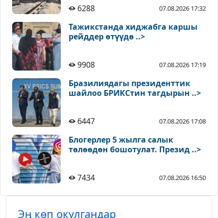
6288
07.08.2026 17:32
Тажикстанда хиджабга каршы
рейддер өтүүдө ..>
9908
07.08.2026 17:19
Бразилиядагы президенттик
шайлоо БРИКСтин тагдырын ..>
6447
07.08.2026 17:08
Блогерлер 5 жылга салык
төлөөдөн бошотулат. Презид ..>
7434
07.08.2026 16:50
Эң көп окулгандар