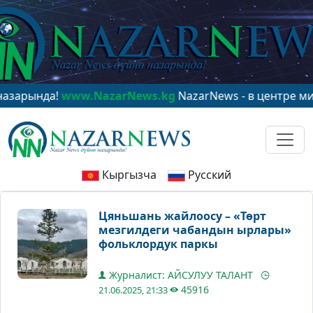
www.NazarNews.kg
NazarNews - в центре мирового вн
Кыргызча
Русский
Цяньшань жайлоосу – «Төрт
мезгилдеги чабандын ырлары»
фольклордук паркы
Журналист: АЙСУЛУУ ТАЛАНТ
45916
21.06.2025, 21:33