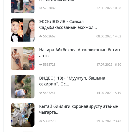
5732082
22.06.2022 10:58
ЭКСКЛЮЗИВ - Сайкал
Садыбакасованын экс-жол...
5662662
08.06.2023 14:02
Назира Айтбекова Анжеликанын бетин
ачты
5558728
17.07.2022 16:50
ВИДЕО(+18) - "Муунтуп, башына
секирип". Өс...
5487241
14.07.2020 15:19
Кытай бийлиги коронавирусту атайын
чыгарга...
5398278
29.02.2020 23:43