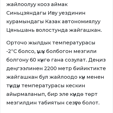
жайлоолуу кооз аймак
Синьцзяндагы Иву уездинин
курамындагы Казак автономиялуу
Цяньшань волостунда жайгашкан.
Орточо жылдык температурасы
-2°C болсо, үшүк болбогон мезгили
болгону 60 күнгө гана созулат. Деңиз
деңгээлинен 2200 метр бийиктикте
жайгашкан бул жайлоодо күн менен
түндүн температурасы кескин
айырмаланып, бир эле күндө төрт
мезгилдин табиятын сезүүгө болот.