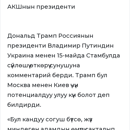
АКШнын президенти
Дональд Трамп Россиянын
президенти Владимир Путиндин
Украина менен 15-майда Стамбулда
сүйлөшүү өткөрүү сунушуна
комментарий берди. Трамп бул
Москва менен Киев үчүн
потенциалдуу улуу күн болот деп
билдирди.
«Бул кандуу согуш бүтсө, жүз
миңдеген адамдын өмүрү сакталып