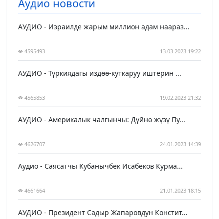
Аудио новости
АУДИО - Израилде жарым миллион адам наараз...
4595493
13.03.2023 19:22
АУДИО - Түркиядагы издөө-куткаруу иштерин ...
4565853
19.02.2023 21:32
АУДИО - Америкалык чалгынчы: Дүйнө жүзү Пу...
4626707
24.01.2023 14:39
Аудио - Саясатчы Кубанычбек Исабеков Курма...
4661664
21.01.2023 18:15
АУДИО - Президент Садыр Жапаровдун Констит...