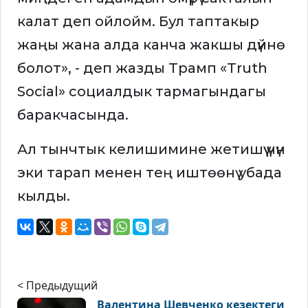
калат деп ойлойм. Бул таптакыр
жаңы жана алда канча жакшы дүйнө
болот», - деп жазды Трамп «Truth
Social» социалдык тармагындагы
баракчасында.
Ал тынчтык келишимине жетишүү үчүн
эки тарап менен тең иштөөнү убада
кылды.
< Предыдущий
Валентина Шевченко кезектеги