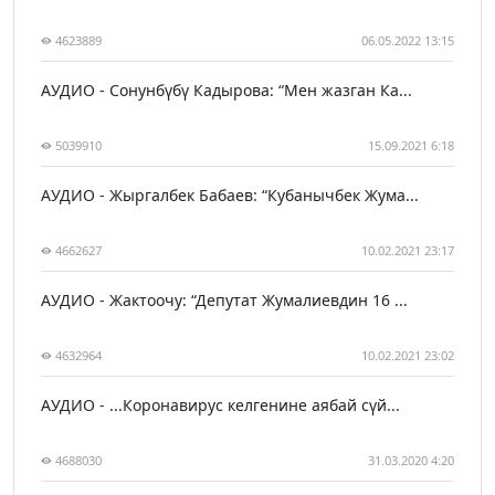
4623889
06.05.2022 13:15
АУДИО - Сонунбүбү Кадырова: “Мен жазган Ка...
5039910
15.09.2021 6:18
АУДИО - Жыргалбек Бабаев: “Кубанычбек Жума...
4662627
10.02.2021 23:17
АУДИО - Жактоочу: “Депутат Жумалиевдин 16 ...
4632964
10.02.2021 23:02
АУДИО - ...Коронавирус келгенине аябай сүй...
4688030
31.03.2020 4:20