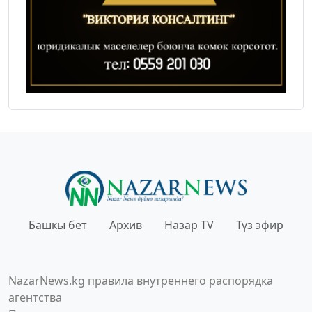
Башкы бет
Архив
Назар TV
Түз эфир
NazarNews.kg правила внутреннего распорядка
агентства