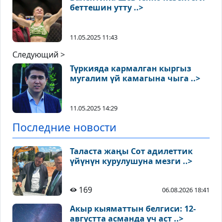
беттешин утту ..>
11.05.2025 11:43
Следующий >
Түркияда кармалган кыргыз
мугалим үй камагына чыга ..>
11.05.2025 14:29
Последние новости
Таласта жаңы Сот адилеттик
үйүнүн курулушуна мезги ..>
169
06.08.2026 18:41
Акыр кыяматтын белгиси: 12-
августта асманда үч аст ..>