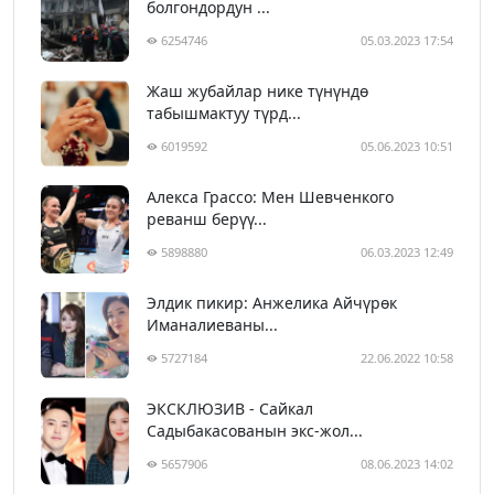
болгондордун ...
6254746
05.03.2023 17:54
Жаш жубайлар нике түнүндө
табышмактуу түрд...
6019592
05.06.2023 10:51
Алекса Грассо: Мен Шевченкого
реванш берүү...
5898880
06.03.2023 12:49
Элдик пикир: Анжелика Айчүрөк
Иманалиеваны...
5727184
22.06.2022 10:58
ЭКСКЛЮЗИВ - Сайкал
Садыбакасованын экс-жол...
5657906
08.06.2023 14:02