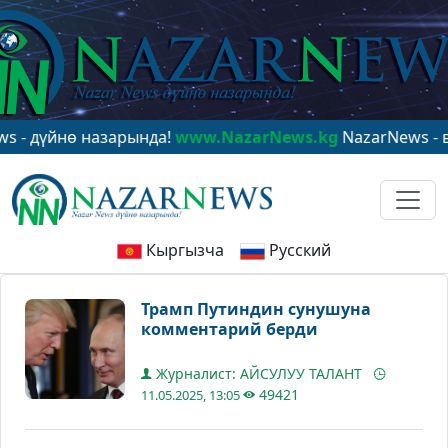
йнө назарында!
www.NazarNews.kg
NazarNews - в цент
Кыргызча
Русский
Трамп Путиндин сунушуна
комментарий берди
Журналист: АЙСУЛУУ ТАЛАНТ
49421
11.05.2025, 13:05