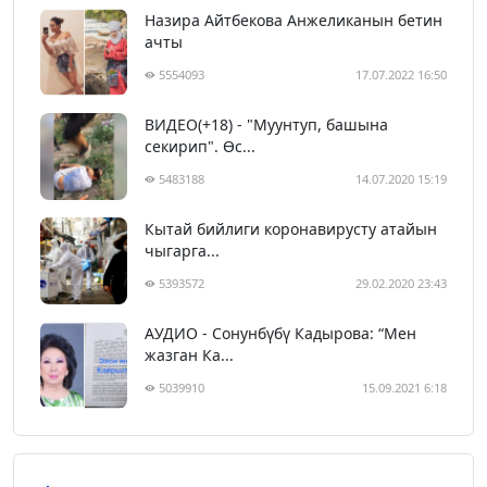
Назира Айтбекова Анжеликанын бетин
ачты
5554093
17.07.2022 16:50
ВИДЕО(+18) - "Муунтуп, башына
секирип". Өс...
5483188
14.07.2020 15:19
Кытай бийлиги коронавирусту атайын
чыгарга...
5393572
29.02.2020 23:43
АУДИО - Сонунбүбү Кадырова: “Мен
жазган Ка...
5039910
15.09.2021 6:18