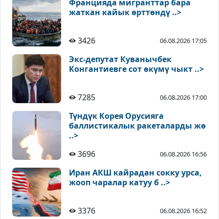
Францияда мигранттар бара
жаткан кайык өрттөндү ..>
3426
06.08.2026 17:05
Экс-депутат Куванычбек
Конгантиевге сот өкүмү чыкт ..>
7285
06.08.2026 17:00
Түндүк Корея Орусияга
баллистикалык ракеталарды жө
..>
3696
06.08.2026 16:56
Иран АКШ кайрадан сокку урса,
жооп чаралар катуу б ..>
3376
06.08.2026 16:52