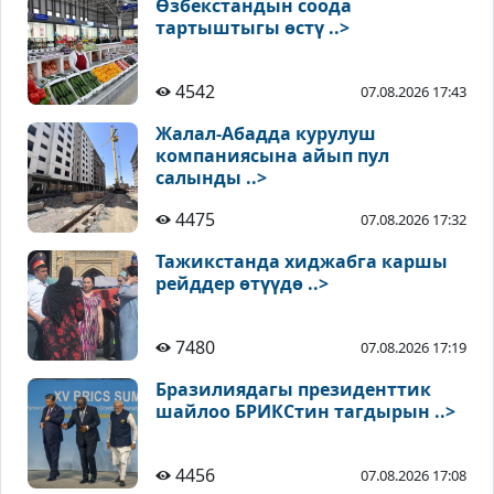
Өзбекстандын соода
тартыштыгы өстү ..>
4542
07.08.2026 17:43
Жалал-Абадда курулуш
компаниясына айып пул
салынды ..>
4475
07.08.2026 17:32
Тажикстанда хиджабга каршы
рейддер өтүүдө ..>
7480
07.08.2026 17:19
Бразилиядагы президенттик
шайлоо БРИКСтин тагдырын ..>
4456
07.08.2026 17:08