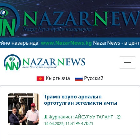
азарында!
www.NazarNews.kg
NazarNews - в центре ми
Кыргызча
Русский
Трамп өзүнө арналып
ортотулган эстеликти ачты
Журналист: АЙСУЛУУ ТАЛАНТ
47021
14.04.2025, 11:41