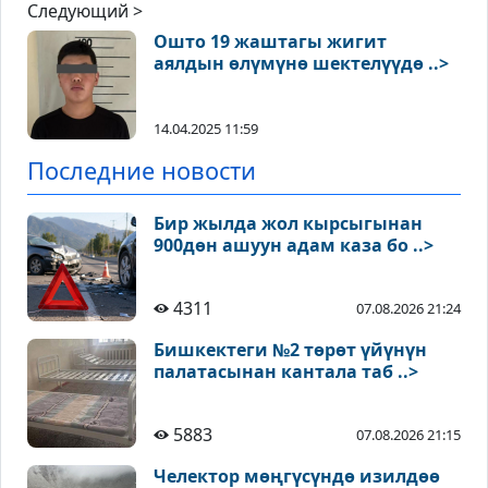
Следующий >
Ошто 19 жаштагы жигит
аялдын өлүмүнө шектелүүдө ..>
14.04.2025 11:59
Последние новости
Бир жылда жол кырсыгынан
900дөн ашуун адам каза бо ..>
4311
07.08.2026 21:24
Бишкектеги №2 төрөт үйүнүн
палатасынан кантала таб ..>
5883
07.08.2026 21:15
Челектор мөңгүсүндө изилдөө