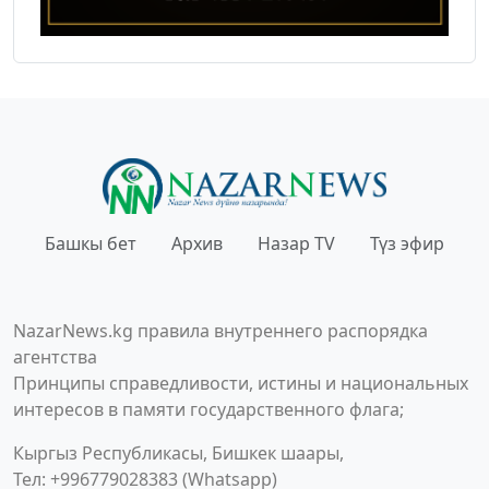
Башкы бет
Архив
Назар TV
Түз эфир
NazarNews.kg правила внутреннего распорядка
агентства
Принципы справедливости, истины и национальных
интересов в памяти государственного флага;
Кыргыз Республикасы, Бишкек шаары,
Тел: +996779028383 (Whatsapp)