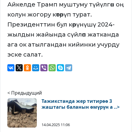
Айкелде Трамп муштуму түйүлгөн оң
колун жогору көтөрүп турат.
Президенттин бул көрүнүшү 2024-
жылдын жайында сүйлөп жатканда
ага ок атылгандан кийинки учурду
эске салат.
< Предыдущий
Тажикстанда жер титирөө 3
жаштагы баланын өмүрүн а ..>
14.04.2025 11:06