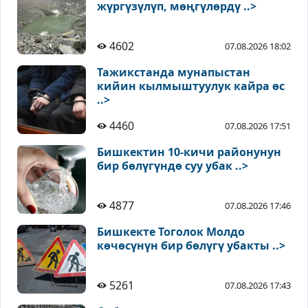
жүргүзүлүп, мөңгүлөрдү ..>
4602
07.08.2026 18:02
Тажикстанда мунапыстан
кийин кылмыштуулук кайра өс
..>
4460
07.08.2026 17:51
Бишкектин 10-кичи районунун
бир бөлүгүндө суу убак ..>
4877
07.08.2026 17:46
Бишкекте Тоголок Молдо
көчөсүнүн бир бөлүгү убакты ..>
5261
07.08.2026 17:43