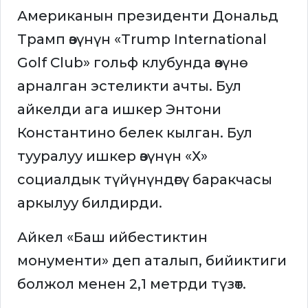
Американын президенти Дональд
Трамп өзүнүн «Trump International
Golf Club» гольф клубунда өзүнө
арналган эстеликти ачты. Бул
айкелди ага ишкер Энтони
Константино белек кылган. Бул
тууралуу ишкер өзүнүн «Х»
социалдык түйүнүндөгү баракчасы
аркылуу билдирди.
Айкел «Баш ийбестиктин
монументи» деп аталып, бийиктиги
болжол менен 2,1 метрди түзөт.