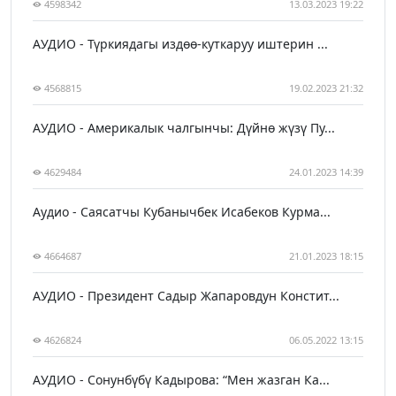
4598342
13.03.2023 19:22
АУДИО - Түркиядагы издөө-куткаруу иштерин ...
4568815
19.02.2023 21:32
АУДИО - Америкалык чалгынчы: Дүйнө жүзү Пу...
4629484
24.01.2023 14:39
Аудио - Саясатчы Кубанычбек Исабеков Курма...
4664687
21.01.2023 18:15
АУДИО - Президент Садыр Жапаровдун Констит...
4626824
06.05.2022 13:15
АУДИО - Сонунбүбү Кадырова: “Мен жазган Ка...