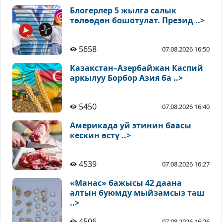
Блогерлер 5 жылга салык
төлөөдөн бошотулат. Презид ..>
5658
07.08.2026 16:50
Казакстан–Азербайжан Каспий
аркылуу Борбор Азия ба ..>
5450
07.08.2026 16:40
Америкада уй этинин баасы
кескин өстү ..>
4539
07.08.2026 16:27
«Манас» бажысы 42 даана
алтын буюмду мыйзамсыз таш
..>
4506
07.08.2026 16:26