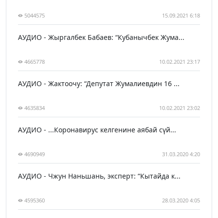
5044575
15.09.2021 6:18
АУДИО - Жыргалбек Бабаев: “Кубанычбек Жума...
4665778
10.02.2021 23:17
АУДИО - Жактоочу: “Депутат Жумалиевдин 16 ...
4635834
10.02.2021 23:02
АУДИО - ...Коронавирус келгенине аябай сүй...
4690949
31.03.2020 4:20
АУДИО - Чжун Наньшань, эксперт: “Кытайда к...
4595360
28.03.2020 4:05