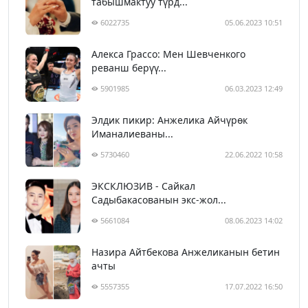
табышмактуу түрд...
6022735
05.06.2023 10:51
Алекса Грассо: Мен Шевченкого
реванш берүү...
5901985
06.03.2023 12:49
Элдик пикир: Анжелика Айчүрөк
Иманалиеваны...
5730460
22.06.2022 10:58
ЭКСКЛЮЗИВ - Сайкал
Садыбакасованын экс-жол...
5661084
08.06.2023 14:02
Назира Айтбекова Анжеликанын бетин
ачты
5557355
17.07.2022 16:50