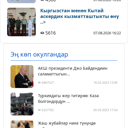
Кыргызстан менен Кытай
аскердик кызматташтыкты өнү
..>
5616
07.08.2026 16:22
Эң көп окулгандар
АКШ президенти Джо Байдендиин
саламаттыгын...
6467527
16.02.2023 13:40
Түркиядагы жер титирөө: Каза
болгондордун ...
6257792
05.03.2023 17:54
Жаш жубайлар нике түнүндө