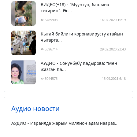
ВИДЕО(+18) - "Муунтуп, башына
секирип". Өс...
5485908
14.07.2020 15:19
Кытай бийлиги коронавирусту атайын
чыгарга...
5396714
29.02.2020 23:43
АУДИО - Сонунбүбү Кадырова: “Мен
жазган Ка...
5044575
15.09.2021 6:18
Аудио новости
АУДИО - Израилде жарым миллион адам наараз...