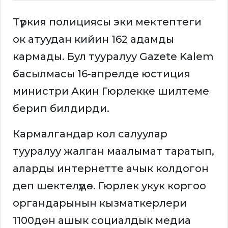
Түркия полициясы эки мектептеги
ок атуудан кийин 162 адамды
кармады. Бул тууралуу Gazete Kalem
басылмасы 16-апрелде юстиция
министри Акин Гюрлекке шилтеме
берип билдирди.
Кармалгандар кол салуулар
тууралуу жалган маалымат таратып,
аларды интернетте ачык колдогон
деп шектелүүдө. Гюрлек укук коргоо
органдарынын кызматкерлери
1100дөн ашык социалдык медиа