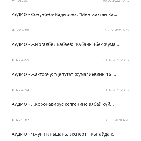
4625507
06.05.2022 13:15
АУДИО - Сонунбүбү Кадырова: “Мен жазган Ка...
5042009
15.09.2021 6:18
АУДИО - Жыргалбек Бабаев: “Кубанычбек Жума...
4664259
10.02.2021 23:17
АУДИО - Жактоочу: “Депутат Жумалиевдин 16 ...
4634394
10.02.2021 23:02
АУДИО - ...Коронавирус келгенине аябай сүй...
4689587
31.03.2020 4:20
АУДИО - Чжун Наньшань, эксперт: “Кытайда к...