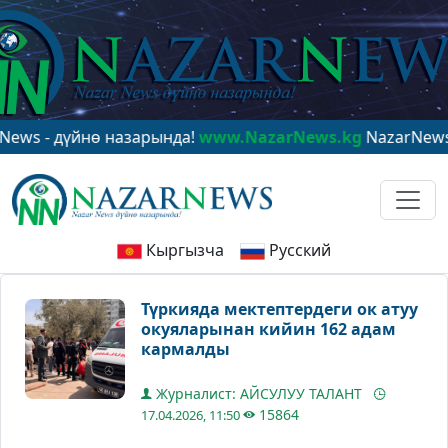
дүйнө назарында!
www.NazarNews.kg
NazarNews - в це
Кыргызча
Русский
Түркияда мектептердеги ок атуу
окуяларынан кийин 162 адам
кармалды
Журналист: АЙСУЛУУ ТАЛАНТ
15864
17.04.2026, 11:50