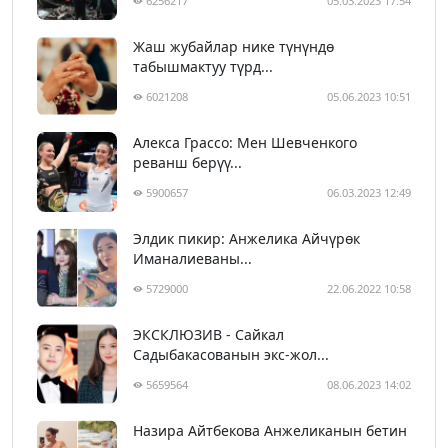
6256217
05.03.2023 17:54
Жаш жубайлар нике түнүндө
табышмактуу түрд...
6021208
05.06.2023 10:51
Алекса Грассо: Мен Шевченкого
реванш берүү...
5900657
06.03.2023 12:49
Элдик пикир: Анжелика Айчүрөк
Иманалиеваны...
5729000
22.06.2022 10:58
ЭКСКЛЮЗИВ - Сайкал
Садыбакасованын экс-жол...
5659564
08.06.2023 14:02
Назира Айтбекова Анжеликанын бетин