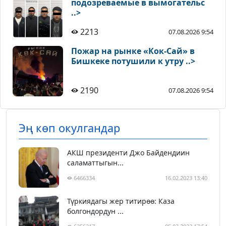
подозреваемые в вымогательс
..>
2213
07.08.2026 9:54
Пожар на рынке «Кок-Сай» в
Бишкеке потушили к утру ..>
2190
07.08.2026 9:54
Эң көп окулгандар
АКШ президенти Джо Байдендиин
саламаттыгын...
6466334
16.02.2023 13:40
Түркиядагы жер титирөө: Каза
болгондордун ...