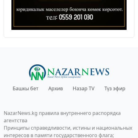
Башкы бет
Архив
Назар TV
Түз эфир
NazarNews.kg правила внутреннего распорядка
агентства
Принципы справедливости, истины и национальных
интересов в памяти государственного флага;