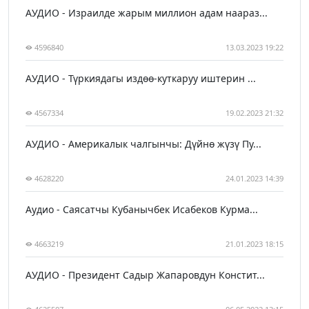
АУДИО - Израилде жарым миллион адам наараз...
4596840
13.03.2023 19:22
АУДИО - Түркиядагы издөө-куткаруу иштерин ...
4567334
19.02.2023 21:32
АУДИО - Америкалык чалгынчы: Дүйнө жүзү Пу...
4628220
24.01.2023 14:39
Аудио - Саясатчы Кубанычбек Исабеков Курма...
4663219
21.01.2023 18:15
АУДИО - Президент Садыр Жапаровдун Констит...