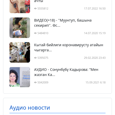
ачты
5555812
17.07.2022 16:50
ВИДЕО(+18) - "Муунтуп, башына
секирип". Өс...
5484810
14.07.2020 15:19
Кытай бийлиги коронавирусту атайын
чыгарга...
5395075
29.02.2020 23:43
АУДИО - Сонунбүбү Кадырова: “Мен
жазган Ка...
5042009
15.09.2021 6:18
Аудио новости