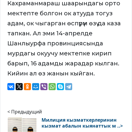
Кахраманмараш шаарындагы орто
мектепте болгон ок атууда тогуз
адам, ок чыгарган өспүрүм өзү да каза
тапкан. Ал эми 14-апрелде
Шанлыурфа провинциясында
мурдагы окуучу мектепке кирип
барып, 16 адамды жарадар кылган.
Кийин ал өз жанын кыйган.
< Предыдущий
Милиция кызматкерлеринин
кызмат абалын кыянаттык м ..>