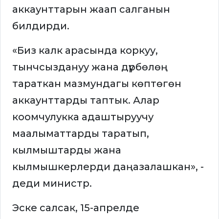
аккаунттарын жаап салганын
билдирди.
«Биз калк арасында коркуу,
тынчсыздануу жана дүрбөлөң
тараткан мазмундагы көптөгөн
аккаунттарды таптык. Алар
коомчулукка адаштыруучу
маалыматтарды таратып,
кылмыштарды жана
кылмышкерлерди даңазалашкан», -
деди министр.
Эске салсак, 15-апрелде