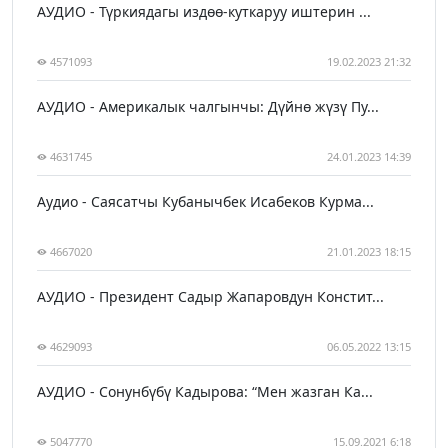
АУДИО - Түркиядагы издөө-куткаруу иштерин ...
4571093
19.02.2023 21:32
АУДИО - Америкалык чалгынчы: Дүйнө жүзү Пу...
4631745
24.01.2023 14:39
Аудио - Саясатчы Кубанычбек Исабеков Курма...
4667020
21.01.2023 18:15
АУДИО - Президент Садыр Жапаровдун Констит...
4629093
06.05.2022 13:15
АУДИО - Сонунбүбү Кадырова: “Мен жазган Ка...
5047770
15.09.2021 6:18