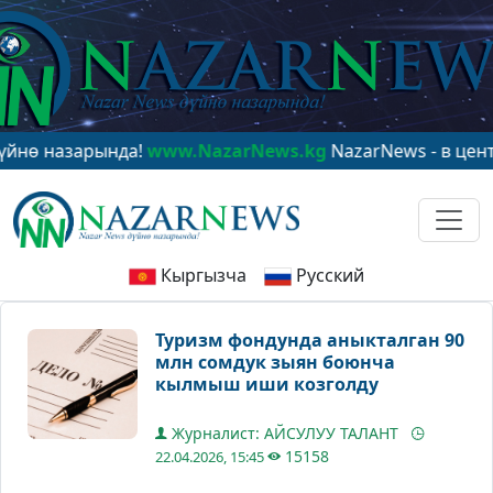
азарында!
www.NazarNews.kg
NazarNews - в центре ми
Кыргызча
Русский
Туризм фондунда аныкталган 90
млн сомдук зыян боюнча
кылмыш иши козголду
Журналист: АЙСУЛУУ ТАЛАНТ
15158
22.04.2026, 15:45