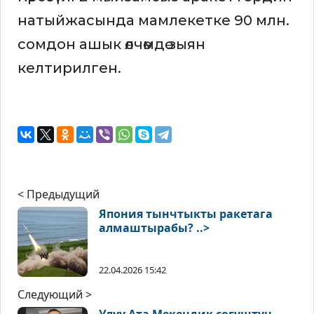
натыйжасында мамлекетке 90 млн.
сомдон ашык өлчөмдө зыян
келтирилген.
< Предыдущий
Япония тынчтыкты ракетага
алмаштырабы? ..>
22.04.2026 15:42
Следующий >