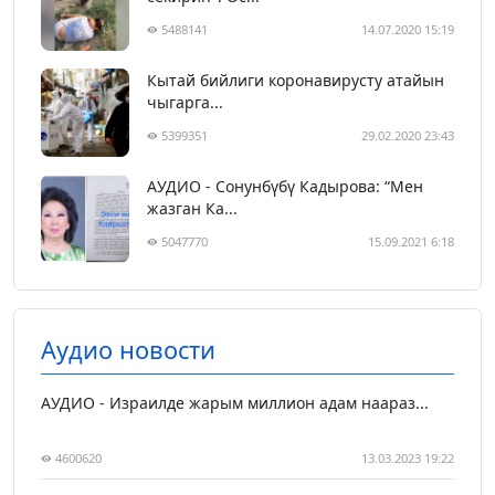
5488141
14.07.2020 15:19
Кытай бийлиги коронавирусту атайын
чыгарга...
5399351
29.02.2020 23:43
АУДИО - Сонунбүбү Кадырова: “Мен
жазган Ка...
5047770
15.09.2021 6:18
Аудио новости
АУДИО - Израилде жарым миллион адам наараз...
4600620
13.03.2023 19:22