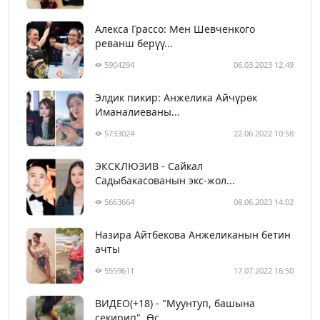
Алекса Грассо: Мен Шевченкого
реванш берүү...
5904294
06.03.2023 12:49
Элдик пикир: Анжелика Айчүрөк
Иманалиеваны...
5733024
22.06.2022 10:58
ЭКСКЛЮЗИВ - Сайкал
Садыбакасованын экс-жол...
5663664
08.06.2023 14:02
Назира Айтбекова Анжеликанын бетин
ачты
5559611
17.07.2022 16:50
ВИДЕО(+18) - "Муунтуп, башына
секирип". Өс...