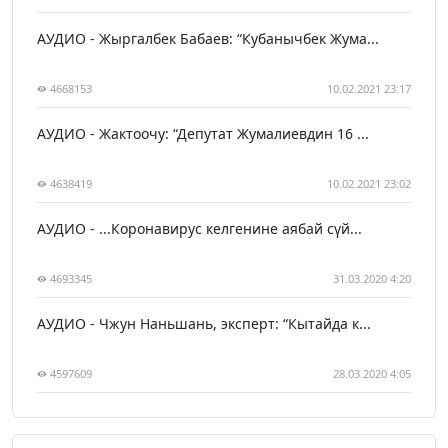
АУДИО - Жыргалбек Бабаев: “Кубанычбек Жума...
4668153
10.02.2021 23:17
АУДИО - Жактоочу: “Депутат Жумалиевдин 16 ...
4638419
10.02.2021 23:02
АУДИО - ...Коронавирус келгенине аябай сүй...
4693345
31.03.2020 4:20
АУДИО - Чжун Наньшань, эксперт: “Кытайда к...
4597609
28.03.2020 4:05