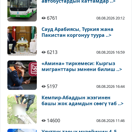
автобустардын каттамдар ..>
6761
08.08.2026 20:12
Сауд Арабиясы, Түркия жана
Пакистан коргонуу туура ..>
6213
08.08.2026 16:59
«Амина» тиркемеси: Кыргыз
мигранттары эмнени билиш ..>
5197
08.08.2026 16:44
Кемпир-Абаддын жээгинен
башы жок адамдын сөөгү таб ..>
14600
08.08.2026 11:46
Улуттук тарых музейинин 4–5-