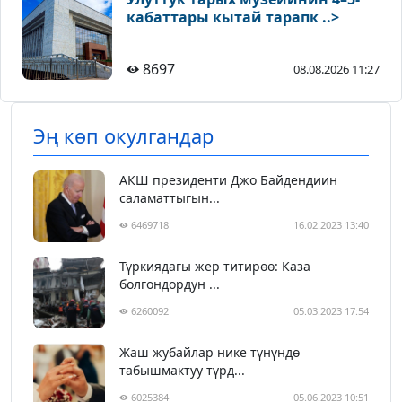
кабаттары кытай тарапк ..>
8697
08.08.2026 11:27
Эң көп окулгандар
АКШ президенти Джо Байдендиин
саламаттыгын...
6469718
16.02.2023 13:40
Түркиядагы жер титирөө: Каза
болгондордун ...
6260092
05.03.2023 17:54
Жаш жубайлар нике түнүндө
табышмактуу түрд...
6025384
05.06.2023 10:51