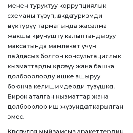
менен туруктуу коррупциялык
схеманы түзүп, өлкөдө туризмди
өнүктүрүү тармагында жасалма
жакшы көрүнүштү калыптандыруу
максатында мамлекет үчүн
пайдасыз болгон консультациялык
кызматтарды көрсөтүү жана башка
долбоорлорду ишке ашыруу
боюнча келишимдерди түзүшкөн.
Бирок аталган кызматтар жана
долбоорлор иш жүзүндө аткарылган
эмес.
Көрсөтүлгөн мыйзамсыз аракеттердин