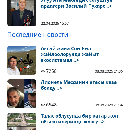
Улуу Ата Мекендик согуштун
ардагери Василий Пухаре ..>
22.04.2026 15:57
Последние новости
Аксай жана Соң-Көл
жайлоолорунда жайыт
экосистемал ..>
7258
08.08.2026 21:36
Лионель Мессинин атасы каза
болду ..>
6548
08.08.2026 21:34
Талас облусунда бир катар жол
объектилеринде жүргү ..>