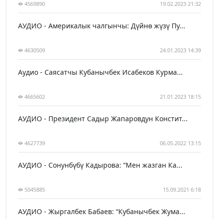
4569890
19.02.2023 21:32
АУДИО - Америкалык чалгынчы: Дүйнө жүзү Пу...
4630509
24.01.2023 14:39
Аудио - Саясатчы Кубанычбек Исабеков Курма...
4665602
21.01.2023 18:15
АУДИО - Президент Садыр Жапаровдун Констит...
4627739
06.05.2022 13:15
АУДИО - Сонунбүбү Кадырова: “Мен жазган Ка...
5045885
15.09.2021 6:18
АУДИО - Жыргалбек Бабаев: “Кубанычбек Жума...