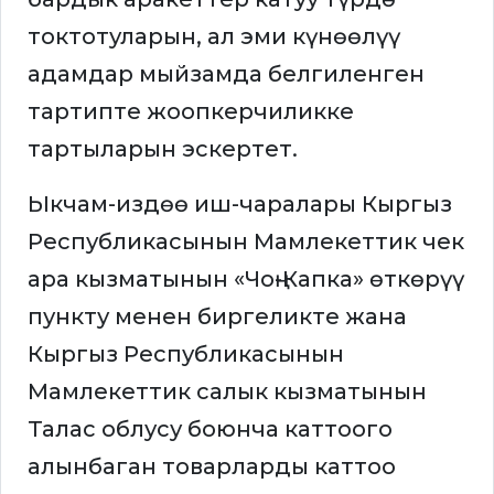
токтотуларын, ал эми күнөөлүү
адамдар мыйзамда белгиленген
тартипте жоопкерчиликке
тартыларын эскертет.
Ыкчам-издөө иш-чаралары Кыргыз
Республикасынын Мамлекеттик чек
ара кызматынын «Чоң-Капка» өткөрүү
пункту менен биргеликте жана
Кыргыз Республикасынын
Мамлекеттик салык кызматынын
Талас облусу боюнча каттоого
алынбаган товарларды каттоо