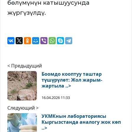
бөлүмүнүн катышуусунда
жүргүзүлдү.
< Предыдущий
Боомдо кооптуу таштар
түшүрүлөт: Жол жарым-
жартыла ..>
16.04.2026 11:33
Следующий >
УКМКнын лабораториясы
Кыргызстанда аналогу жок көп
..>