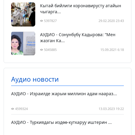
Кытай бийлиги коронавирусту атайын
чыгарга...
5397827
29.02.2020 23:43
АУДИО - Сонунбүбү Кадырова: “Мен
жазган Ка...
5045885
15.09.2021 6:18
Аудио новости
АУДИО - Израилде жарым миллион адам наараз...
4599324
13.03.2023 19:22
АУДИО - Түркиядагы издөө-куткаруу иштерин ...