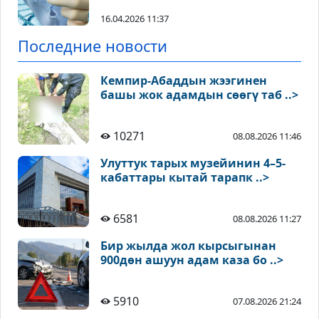
16.04.2026 11:37
Последние новости
Кемпир-Абаддын жээгинен
башы жок адамдын сөөгү таб ..>
10271
08.08.2026 11:46
Улуттук тарых музейинин 4–5-
кабаттары кытай тарапк ..>
6581
08.08.2026 11:27
Бир жылда жол кырсыгынан
900дөн ашуун адам каза бо ..>
5910
07.08.2026 21:24