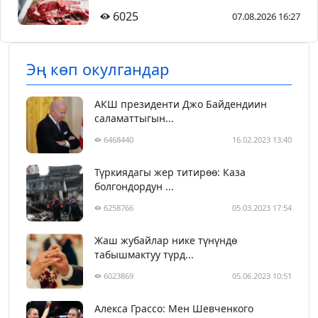
6025
07.08.2026 16:27
Эң көп окулгандар
АКШ президенти Джо Байдендиин
саламаттыгын...
6468440
16.02.2023 13:40
Түркиядагы жер титирөө: Каза
болгондордун ...
6258766
05.03.2023 17:54
Жаш жубайлар нике түнүндө
табышмактуу түрд...
6023869
05.06.2023 10:51
Алекса Грассо: Мен Шевченкого