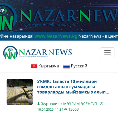
арында!
www.NazarNews.kg
NazarNews - в центре миро
Кыргызча
Русский
УКМК: Таласта 10 миллион
сомдон ашык суммадагы
товарларды мыйзамсыз алып
кирүү токтотулду
Журналист: МЭЭРИМ ЭСЕНГУЛ
13063
16.04.2026, 11:34