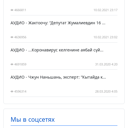
4666811
10.02.2021 23:17
АУДИО - Жактоочу: “Депутат Жумалиевдин 16 ...
4636956
10.02.2021 23:02
АУДИО - ...Коронавирус келгенине аябай сүй...
4691859
31.03.2020 4:20
АУДИО - Чжун Наньшань, эксперт: “Кытайда к...
4596314
28.03.2020 4:05
Мы в соцсетях