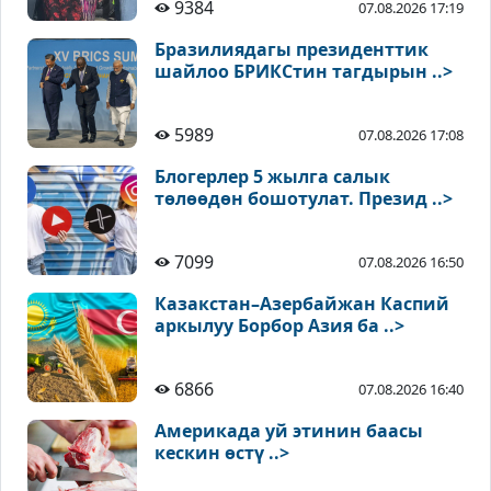
9384
07.08.2026 17:19
Бразилиядагы президенттик
шайлоо БРИКСтин тагдырын ..>
5989
07.08.2026 17:08
Блогерлер 5 жылга салык
төлөөдөн бошотулат. Презид ..>
7099
07.08.2026 16:50
Казакстан–Азербайжан Каспий
аркылуу Борбор Азия ба ..>
6866
07.08.2026 16:40
Америкада уй этинин баасы
кескин өстү ..>