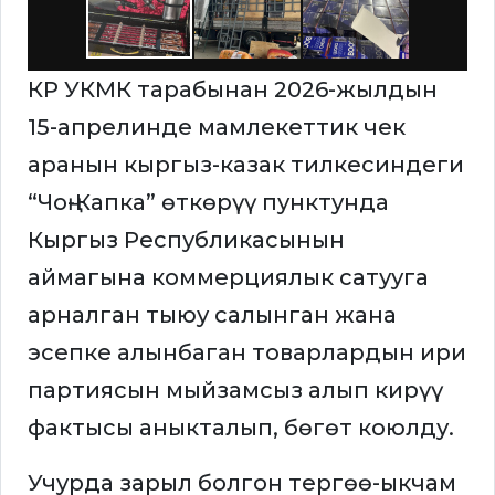
КР УКМК тарабынан 2026-жылдын
15-апрелинде мамлекеттик чек
аранын кыргыз-казак тилкесиндеги
“Чоң-Капка” өткөрүү пунктунда
Кыргыз Республикасынын
аймагына коммерциялык сатууга
арналган тыюу салынган жана
эсепке алынбаган товарлардын ири
партиясын мыйзамсыз алып кирүү
фактысы аныкталып, бөгөт коюлду.
Учурда зарыл болгон тергөө-ыкчам