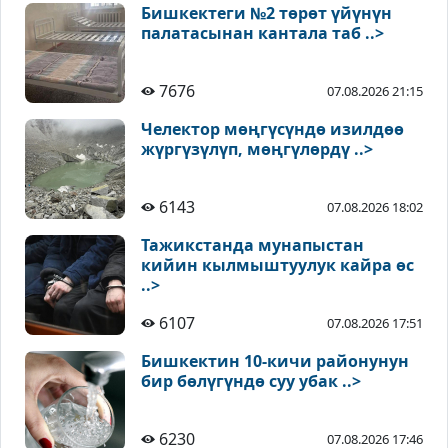
Бишкектеги №2 төрөт үйүнүн
палатасынан кантала таб ..>
7676
07.08.2026 21:15
Челектор мөңгүсүндө изилдөө
жүргүзүлүп, мөңгүлөрдү ..>
6143
07.08.2026 18:02
Тажикстанда мунапыстан
кийин кылмыштуулук кайра өс
..>
6107
07.08.2026 17:51
Бишкектин 10-кичи районунун
бир бөлүгүндө суу убак ..>
6230
07.08.2026 17:46