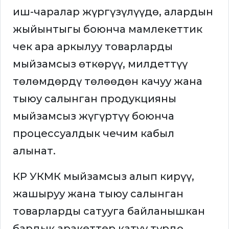
иш-чаралар жүргүзүлүүдө, алардын
жыйынтыгы боюнча мамлекеттик
чек ара аркылуу товарларды
мыйзамсыз өткөрүү, милдеттүү
төлөмдөрдү төлөөдөн качуу жана
тыюу салынган продукцияны
мыйзамсыз жүгүртүү боюнча
процессуалдык чечим кабыл
алынат.
КР УКМК мыйзамсыз алып кирүү,
жашыруу жана тыюу салынган
товарларды сатууга байланышкан
бардык аракеттер катуу түрдө