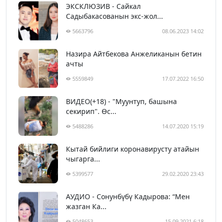
ЭКСКЛЮЗИВ - Сайкал
Садыбакасованын экс-жол...
5663796
08.06.2023 14:02
Назира Айтбекова Анжеликанын бетин
ачты
5559849
17.07.2022 16:50
ВИДЕО(+18) - "Муунтуп, башына
секирип". Өс...
5488286
14.07.2020 15:19
Кытай бийлиги коронавирусту атайын
чыгарга...
5399577
29.02.2020 23:43
АУДИО - Сонунбүбү Кадырова: “Мен
жазган Ка...
5048653
15.09.2021 6:18