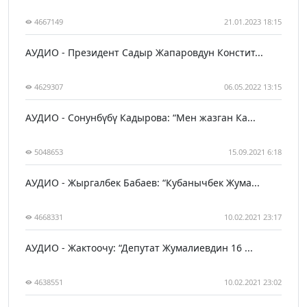
4667149
21.01.2023 18:15
АУДИО - Президент Садыр Жапаровдун Констит...
4629307
06.05.2022 13:15
АУДИО - Сонунбүбү Кадырова: “Мен жазган Ка...
5048653
15.09.2021 6:18
АУДИО - Жыргалбек Бабаев: “Кубанычбек Жума...
4668331
10.02.2021 23:17
АУДИО - Жактоочу: “Депутат Жумалиевдин 16 ...
4638551
10.02.2021 23:02