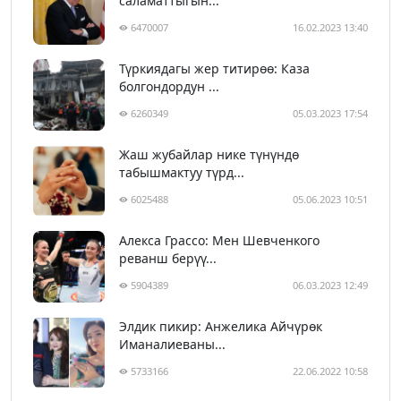
саламаттыгын...
6470007
16.02.2023 13:40
Түркиядагы жер титирөө: Каза
болгондордун ...
6260349
05.03.2023 17:54
Жаш жубайлар нике түнүндө
табышмактуу түрд...
6025488
05.06.2023 10:51
Алекса Грассо: Мен Шевченкого
реванш берүү...
5904389
06.03.2023 12:49
Элдик пикир: Анжелика Айчүрөк
Иманалиеваны...
5733166
22.06.2022 10:58