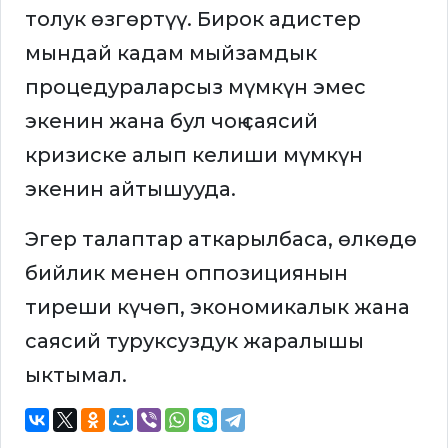
толук өзгөртүү. Бирок адистер
мындай кадам мыйзамдык
процедураларсыз мүмкүн эмес
экенин жана бул чоң саясий
кризиске алып келиши мүмкүн
экенин айтышууда.
Эгер талаптар аткарылбаса, өлкөдө
бийлик менен оппозициянын
тиреши күчөп, экономикалык жана
саясий туруксуздук жаралышы
ыктымал.