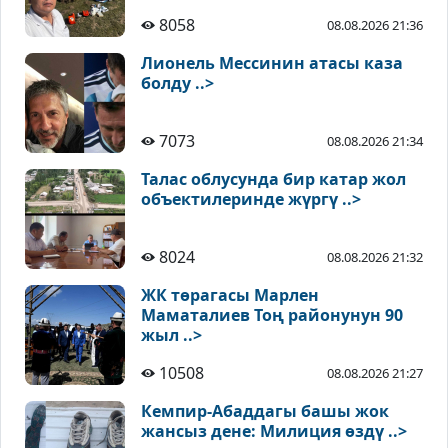
8058
08.08.2026 21:36
Лионель Мессинин атасы каза
болду ..>
7073
08.08.2026 21:34
Талас облусунда бир катар жол
объектилеринде жүргү ..>
8024
08.08.2026 21:32
ЖК төрагасы Марлен
Маматалиев Тоң районунун 90
жыл ..>
10508
08.08.2026 21:27
Кемпир-Абаддагы башы жок
жансыз дене: Милиция өздү ..>