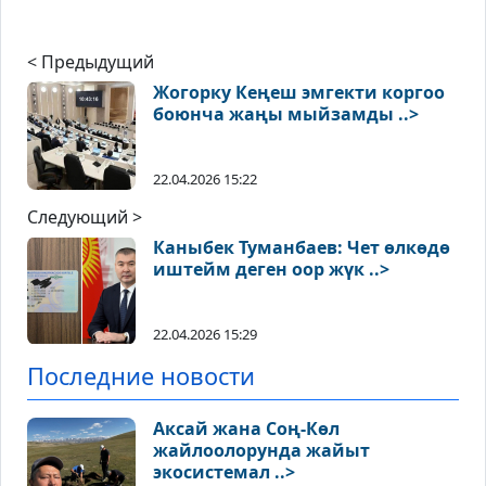
< Предыдущий
Жогорку Кеңеш эмгекти коргоо
боюнча жаңы мыйзамды ..>
22.04.2026 15:22
Следующий >
Каныбек Туманбаев: Чет өлкөдө
иштейм деген оор жүк ..>
22.04.2026 15:29
Последние новости
Аксай жана Соң-Көл
жайлоолорунда жайыт
экосистемал ..>