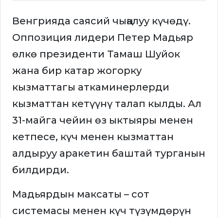
Венгрияда саясий чыңалуу күчөдү.
Оппозиция лидери Петер Мадьяр
өлкө президенти Тамаш Шуйок
жана бир катар жогорку
кызматтагы аткаминерлерди
кызматтан кетүүнү талап кылды. Ал
31-майга чейин өз ыктыяры менен
кетпесе, күч менен кызматтан
алдыруу аракетин баштай турганын
билдирди.
Мадьярдын максаты – сот
системасы менен күч түзүмдөрүн