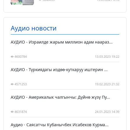
Аудио новости
АУДИО - Израилде жарым миллион адам наараз...
4600784
13.03.2023 19:22
АУДИО - Түркиядагы издөө-куткаруу иштерин ...
4571253
19.02.2023 21:32
АУДИО - Америкалык чалгынчы: Дүйнө жүзү Пу...
4631874
24.01.2023 14:39
Аудио - Саясатчы Кубанычбек Исабеков Курма...