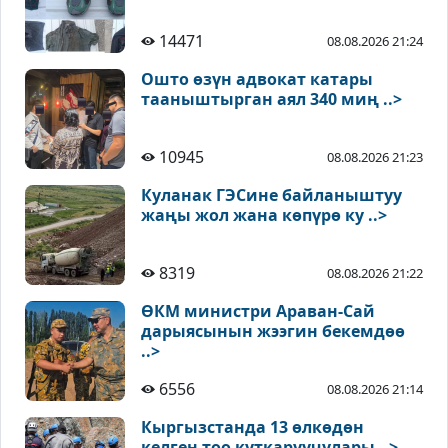
14471
08.08.2026 21:24
Ошто өзүн адвокат катары
тааныштырган аял 340 миң ..>
10945
08.08.2026 21:23
Куланак ГЭСине байланыштуу
жаңы жол жана көпүрө ку ..>
8319
08.08.2026 21:22
ӨКМ министри Араван-Сай
дарыясынын жээгин бекемдөө
..>
6556
08.08.2026 21:14
Кыргызстанда 13 өлкөдөн
келген тоо куткаруучулары ..>