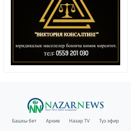
Башкы бет
Архив
Назар TV
Түз эфир