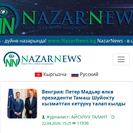
ө назарында!
www.NazarNews.kg
NazarNews - в центре
Кыргызча
Русский
Венгрия: Петер Мадьяр өлкө
президенти Тамаш Шуйокту
кызматтан кетүүнү талап кылды
Журналист: АЙСУЛУУ ТАЛАНТ
11936
22.04.2026, 15:25