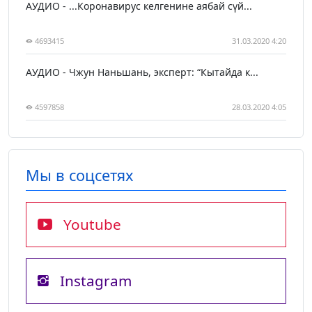
АУДИО - ...Коронавирус келгенине аябай сүй...
4693415
31.03.2020 4:20
АУДИО - Чжун Наньшань, эксперт: “Кытайда к...
4597858
28.03.2020 4:05
Мы в соцсетях
Youtube
Instagram