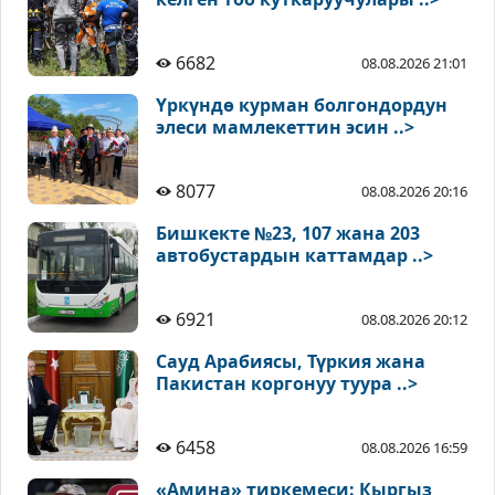
6682
08.08.2026 21:01
Үркүндө курман болгондордун
элеси мамлекеттин эсин ..>
8077
08.08.2026 20:16
Бишкекте №23, 107 жана 203
автобустардын каттамдар ..>
6921
08.08.2026 20:12
Сауд Арабиясы, Түркия жана
Пакистан коргонуу туура ..>
6458
08.08.2026 16:59
«Амина» тиркемеси: Кыргыз