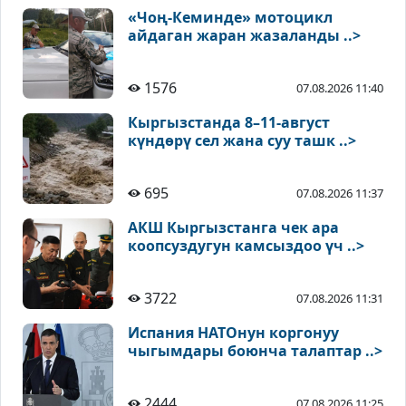
«Чоң-Кеминде» мотоцикл
айдаган жаран жазаланды ..>
1576
07.08.2026 11:40
Кыргызстанда 8–11-август
күндөрү сел жана суу ташк ..>
695
07.08.2026 11:37
АКШ Кыргызстанга чек ара
коопсуздугун камсыздоо үч ..>
3722
07.08.2026 11:31
Испания НАТОнун коргонуу
чыгымдары боюнча талаптар ..>
2444
07.08.2026 11:25