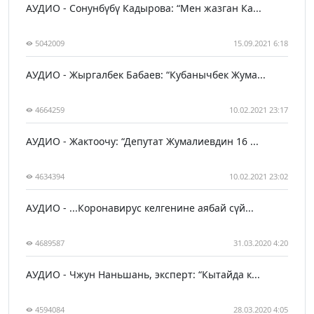
АУДИО - Сонунбүбү Кадырова: “Мен жазган Ка...
5042009
15.09.2021 6:18
АУДИО - Жыргалбек Бабаев: “Кубанычбек Жума...
4664259
10.02.2021 23:17
АУДИО - Жактоочу: “Депутат Жумалиевдин 16 ...
4634394
10.02.2021 23:02
АУДИО - ...Коронавирус келгенине аябай сүй...
4689587
31.03.2020 4:20
АУДИО - Чжун Наньшань, эксперт: “Кытайда к...
4594084
28.03.2020 4:05