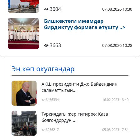
3004
07.08.2026 10:30
Бишкектеги имамдар
бирдиктүү формага өтүштү ..>
3663
07.08.2026 10:28
Эң көп окулгандар
АКШ президенти Джо Байдендиин
саламаттыгын...
6466334
16.02.2023 13:40
Түркиядагы жер титирөө: Каза
болгондордун ...
6256217
05.03.2023 17:54