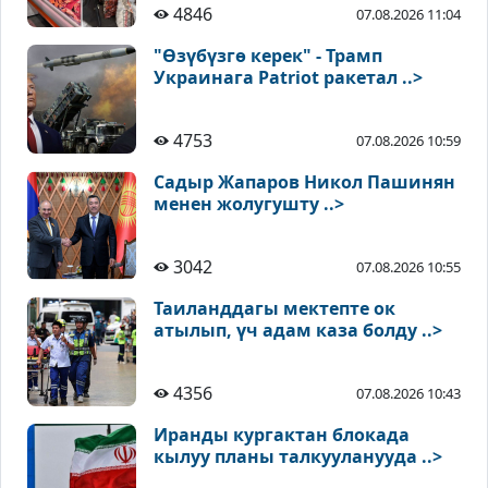
4846
07.08.2026 11:04
"Өзүбүзгө керек" - Трамп
Украинага Patriot ракетал ..>
4753
07.08.2026 10:59
Садыр Жапаров Никол Пашинян
менен жолугушту ..>
3042
07.08.2026 10:55
Таиланддагы мектепте ок
атылып, үч адам каза болду ..>
4356
07.08.2026 10:43
Иранды кургактан блокада
кылуу планы талкууланууда ..>