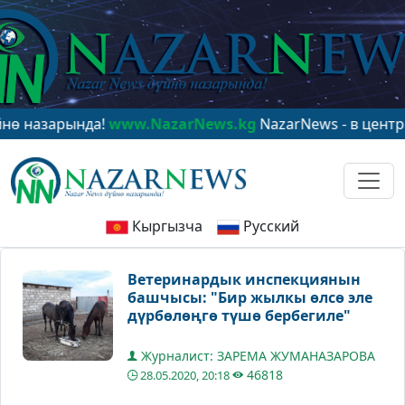
зарында!
www.NazarNews.kg
NazarNews - в центре мир
Кыргызча
Русский
Ветеринардык инспекциянын
башчысы: "Бир жылкы өлсө эле
дүрбөлөңгө түшө бербегиле"
Журналист: ЗАРЕМА ЖУМАНАЗАРОВА
46818
28.05.2020, 20:18