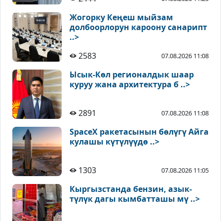
Жогорку Кеңеш мыйзам
долбоорлорун кароону санарипт
..>
2583
07.08.2026 11:08
Ысык-Көл регионалдык шаар
куруу жана архитектура б ..>
2891
07.08.2026 11:08
SpaceX ракетасынын бөлүгү Айга
кулашы күтүлүүдө ..>
1303
07.08.2026 11:05
Кыргызстанда бензин, азык-
түлүк дагы кымбатташы мү ..>