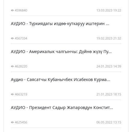
4596840
13.03.2023 19:22
АУДИО - Түркиядагы издөө-куткаруу иштерин ...
4567334
19.02.2023 21:32
АУДИО - Америкалык чалгынчы: Дүйнө жүзү Пу...
4628220
24.01.2023 14:39
Аудио - Саясатчы Кубанычбек Исабеков Курма...
4663219
21.01.2023 18:15
АУДИО - Президент Садыр Жапаровдун Констит...
4625456
06.05.2022 13:15