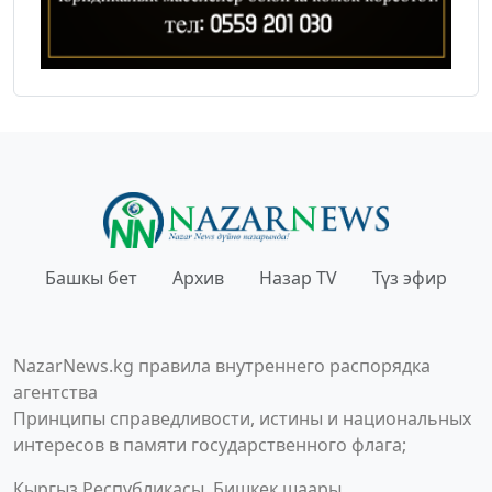
Башкы бет
Архив
Назар TV
Түз эфир
NazarNews.kg правила внутреннего распорядка
агентства
Принципы справедливости, истины и национальных
интересов в памяти государственного флага;
Кыргыз Республикасы, Бишкек шаары,