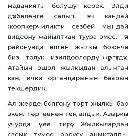
маданияты болушу керек. Элди
дүрбөлөңгө салып, эч кандай
жоопкерчиликти сезбей мындай
видеону жайылткан туура эмес. Түп
районунда өлгөн жылкы боюнча
биз толук изилдөөлөрдү жүргүздүк.
Атайын ошол жылкыдан алынган
кан, ички органдарынын баарын
текшердик.
Ал жерде болгону төрт жылкы бар
экен. Төртөөнөн тең алдык. Азыркы
учурда үчөө тирүү. Жылкылардан
сасык тумоо оорусу аныкталды.