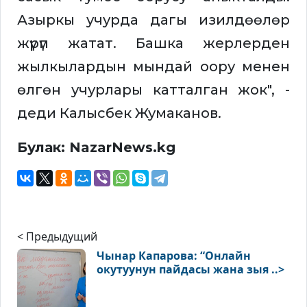
Азыркы учурда дагы изилдөөлөр
жүрүп жатат. Башка жерлерден
жылкылардын мындай оору менен
өлгөн учурлары катталган жок", -
деди Калысбек Жумаканов.
Булак: NazarNews.kg
< Предыдущий
Чынар Капарова: “Онлайн
окутуунун пайдасы жана зыя ..>