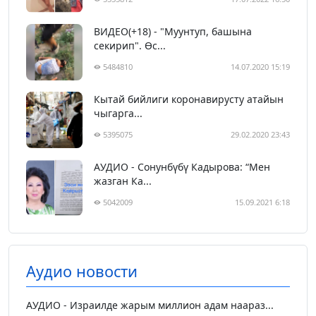
ВИДЕО(+18) - "Муунтуп, башына
секирип". Өс...
5484810
14.07.2020 15:19
Кытай бийлиги коронавирусту атайын
чыгарга...
5395075
29.02.2020 23:43
АУДИО - Сонунбүбү Кадырова: “Мен
жазган Ка...
5042009
15.09.2021 6:18
Аудио новости
АУДИО - Израилде жарым миллион адам наараз...