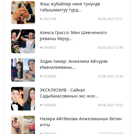
Жаш жубайлар нике түнүндө
табышмактуу түрд...
6021208
05.06.2023 10:51
Алекса Грассо: Мен Шевченкого
реванш берүү...
5900657
06.03.2023 12:49
Элдик пикир: Анжелика Айчүрөк
Иманалиеваны...
5728935
22.06.2022 10:58
ЭКСКЛЮЗИВ - Сайкал
Садыбакасованын экс-жол...
5659564
08.06.2023 14:02
Назира Айтбекова Анжеликанын бетин
ачты
5555812
17.07.2022 16:50