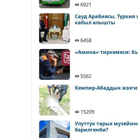
6921
Сауд Арабиясы, Түркия
кабыл алышты
6458
«Амина» тиркемеси: К
5562
Кемпир-Абаддын жээги
15209
Улуттук тарых музейин
берилгенби?