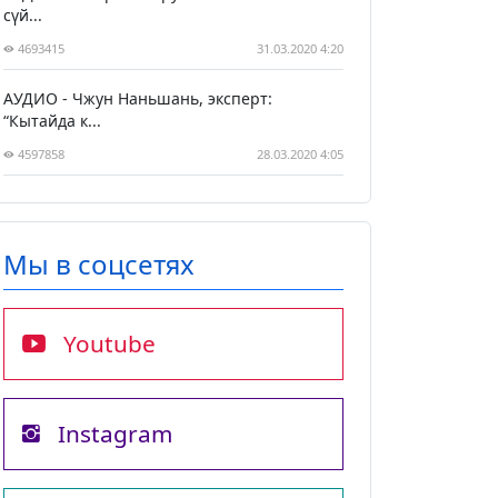
сүй...
4693415
31.03.2020 4:20
АУДИО - Чжун Наньшань, эксперт:
“Кытайда к...
4597858
28.03.2020 4:05
Мы в соцсетях
Youtube
Instagram