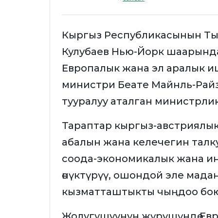
Кыргыз Республикасынын Т
Кулубаев Нью-Йорк шаарынд
Европалык жана эл аралык 
министри Беате Майнль-Райзи
тууралуу аталган министрлик
Тараптар кыргыз-австриялы
абалын жана келечегин талку
соода-экономикалык жана 
өнүктүрүү, ошондой эле мад
кызматташтыкты чыңдоо бо
Жолугушуунун жүрүшүндө Ев