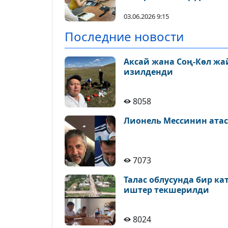
жумушчу кеңешме өтт
03.06.2026 9:15
Последние новости
Аксай жана Соң-Көл ж
изилденди
8058
Лионель Мессинин атас
7073
Талас облусунда бир к
иштер текшерилди
8024