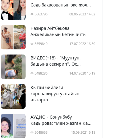
Садыбакасованын экс-жол...
5663796
08.06.2023 14:02
Назира Айтбекова
Анжеликанын бетин ачты
5559849
17.07.2022 16:50
ВИДЕО(+18) - "Муунтуп,
башына секирип". Өс...
5488286
14.07.2020 15:19
Кытай бийлиги
5399577
29.02.2020 23:43
коронавирусту атайын
чыгарга...
АУДИО - Сонунбүбү
Кадырова: “Мен жазган Ка...
5048653
15.09.2021 6:18