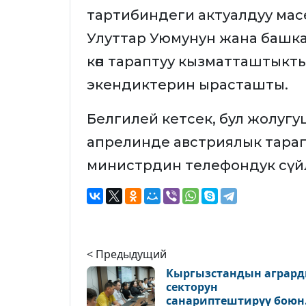
тартибиндеги актуалдуу мас
Улуттар Уюмунун жана башк
көп тараптуу кызматташтыкты
экендиктерин ырасташты.
Белгилей кетсек, бул жолугуш
апрелинде австриялык тарап
министрдин телефондук сүйл
< Предыдущий
Кыргызстандын аграр
секторун
санариптештирүү боюн