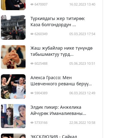
6470007
16.02.2023 13:40
Түркиядагы жер титирөө:
Каза болгондордун ...
6260349
05.03.2023 17:54
Жаш жубайлар нике түнүндө
табышмактуу түрд...
6025488
05.06.2023 10:51
Алекса Грассо: Мен
Шевченкого реванш берүү...
5904389
06.03.2023 12:49
Элдик пикир: Анжелика
Айчүрөк Иманалиеваны...
5733166
22.06.2022 10:58
ЭКСКЛЮЗИВ - Сайкал