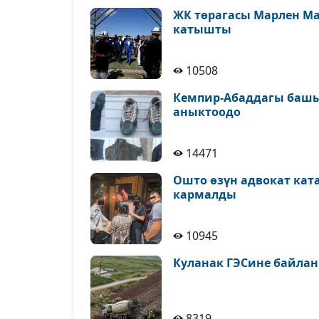
ЖК төрагасы Марлен М
катышты
10508
Кемпир-Абаддагы башы
аныктоодо
14471
Ошто өзүн адвокат кат
кармалды
10945
Куланак ГЭСине байлан
8319