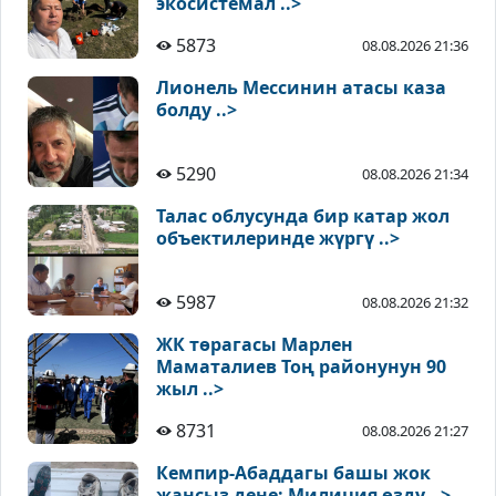
экосистемал ..>
5873
08.08.2026 21:36
Лионель Мессинин атасы каза
болду ..>
5290
08.08.2026 21:34
Талас облусунда бир катар жол
объектилеринде жүргү ..>
5987
08.08.2026 21:32
ЖК төрагасы Марлен
Маматалиев Тоң районунун 90
жыл ..>
8731
08.08.2026 21:27
Кемпир-Абаддагы башы жок
жансыз дене: Милиция өздү ..>