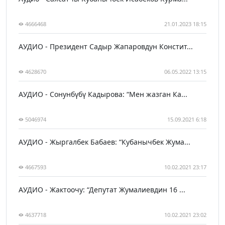
4666468
21.01.2023 18:15
АУДИО - Президент Садыр Жапаровдун Констит...
4628670
06.05.2022 13:15
АУДИО - Сонунбүбү Кадырова: “Мен жазган Ка...
5046974
15.09.2021 6:18
АУДИО - Жыргалбек Бабаев: “Кубанычбек Жума...
4667593
10.02.2021 23:17
АУДИО - Жактоочу: “Депутат Жумалиевдин 16 ...
4637718
10.02.2021 23:02