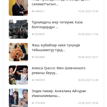
саламаттыгын...
6469211
16.02.2023 13:40
Түркиядагы жер титирөө: Каза
болгондордун ...
6259597
05.03.2023 17:54
Жаш жубайлар нике түнүндө
табышмактуу түрд...
6024885
05.06.2023 10:51
Алекса Грассо: Мен Шевченкого
реванш берүү...
5903747
06.03.2023 12:49
Элдик пикир: Анжелика Айчүрөк
Иманалиеваны...
5732430
22.06.2022 10:58