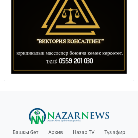
Башкы бет
Архив
Назар TV
Түз эфир