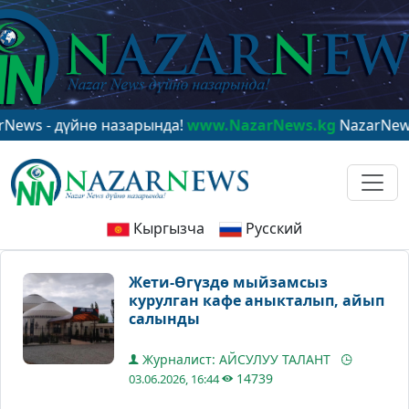
- дүйнө назарында!
www.NazarNews.kg
NazarNews - в ц
Кыргызча
Русский
Жети-Өгүздө мыйзамсыз
курулган кафе аныкталып, айып
салынды
Журналист: АЙСУЛУУ ТАЛАНТ
14739
03.06.2026, 16:44