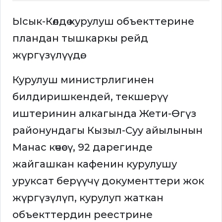
Ысык-Көлдө курулуш объекттерине
пландан тышкаркы рейд
жүргүзүлүүдө.
Курулуш министрлигинен
билдиришкендей, текшерүү
иштеринин алкагында Жети-Өгүз
районундагы Кызыл-Суу айылынын
Манас көчөсү, 92 дарегинде
жайгашкан кафенин курулушу
уруксат берүүчү документтери жок
жүргүзүлүп, курулуп жаткан
объекттердин реестрине