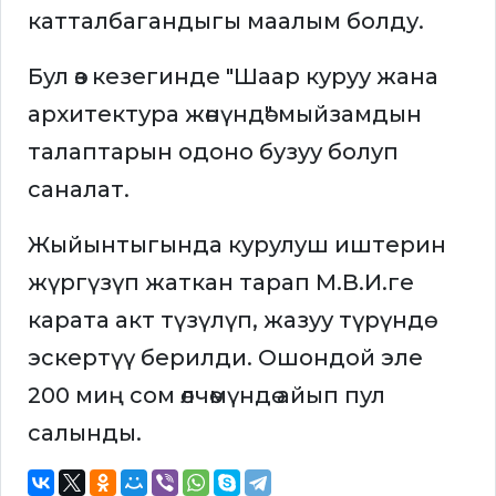
катталбагандыгы маалым болду.
Бул өз кезегинде "Шаар куруу жана
архитектура жөнүндө" мыйзамдын
талаптарын одоно бузуу болуп
саналат.
Жыйынтыгында курулуш иштерин
жүргүзүп жаткан тарап М.В.И.ге
карата акт түзүлүп, жазуу түрүндө
эскертүү берилди. Ошондой эле
200 миң сом өлчөмүндө айып пул
салынды.