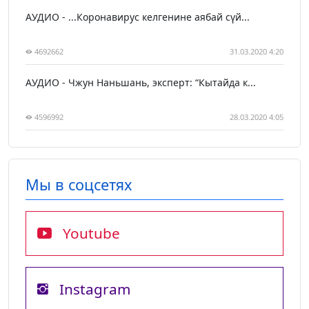
АУДИО - ...Коронавирус келгенине аябай сүй...
4692662
31.03.2020 4:20
АУДИО - Чжун Наньшань, эксперт: “Кытайда к...
4596992
28.03.2020 4:05
Мы в соцсетях
Youtube
Instagram