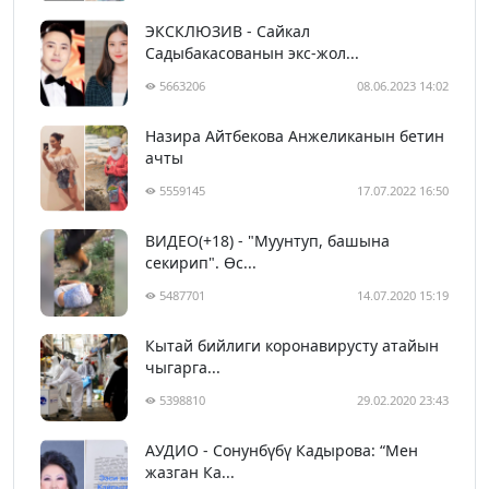
ЭКСКЛЮЗИВ - Сайкал
Садыбакасованын экс-жол...
5663206
08.06.2023 14:02
Назира Айтбекова Анжеликанын бетин
ачты
5559145
17.07.2022 16:50
ВИДЕО(+18) - "Муунтуп, башына
секирип". Өс...
5487701
14.07.2020 15:19
Кытай бийлиги коронавирусту атайын
чыгарга...
5398810
29.02.2020 23:43
АУДИО - Сонунбүбү Кадырова: “Мен
жазган Ка...