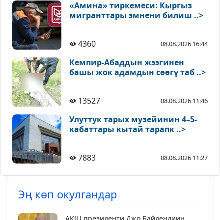
«Амина» тиркемеси: Кыргыз
мигранттары эмнени билиш ..>
4360
08.08.2026 16:44
Кемпир-Абаддын жээгинен
башы жок адамдын сөөгү таб ..>
13527
08.08.2026 11:46
Улуттук тарых музейинин 4–5-
кабаттары кытай тарапк ..>
7883
08.08.2026 11:27
Эң көп окулгандар
АКШ президенти Джо Байдендиин