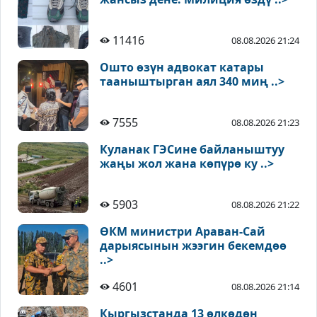
11416
08.08.2026 21:24
Ошто өзүн адвокат катары
тааныштырган аял 340 миң ..>
7555
08.08.2026 21:23
Куланак ГЭСине байланыштуу
жаңы жол жана көпүрө ку ..>
5903
08.08.2026 21:22
ӨКМ министри Араван-Сай
дарыясынын жээгин бекемдөө
..>
4601
08.08.2026 21:14
Кыргызстанда 13 өлкөдөн