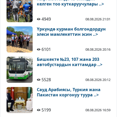
келген тоо куткаруучулары ..>
4949
08.08.2026 21:01
Үркүндө курман болгондордун
элеси мамлекеттин эсин ..>
6101
08.08.2026 20:16
Бишкекте №23, 107 жана 203
автобустардын каттамдар ..>
5528
08.08.2026 20:12
Сауд Арабиясы, Түркия жана
Пакистан коргонуу туура ..>
5199
08.08.2026 16:59