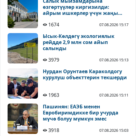
Салык мыйзамдарына
өзгөртүүлөр киргизилди:
айрым ишкерлер үчүн жаңы
жеңилдиктер каралды
1674
07.08.2026 15:17
Ысык-Көлдөгү экологиялык
рейдде 2,9 млн сом айып
салынды
3979
07.08.2026 15:13
Нурдан Орунтаев Караколдогу
курулуш объекттерин текшерди
1963
07.08.2026 15:11
Пашинян: ЕАЭБ менен
Евробиримдикке бир учурда
мүчө болуу мүмкүн эмес
3918
07.08.2026 15:03