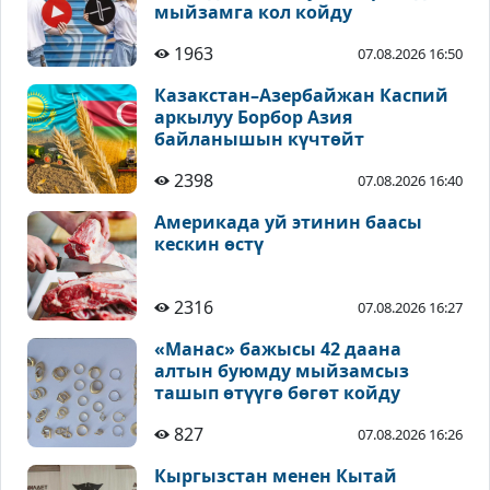
мыйзамга кол койду
1963
07.08.2026 16:50
Казакстан–Азербайжан Каспий
аркылуу Борбор Азия
байланышын күчтөйт
2398
07.08.2026 16:40
Америкада уй этинин баасы
кескин өстү
2316
07.08.2026 16:27
«Манас» бажысы 42 даана
алтын буюмду мыйзамсыз
ташып өтүүгө бөгөт койду
827
07.08.2026 16:26
Кыргызстан менен Кытай