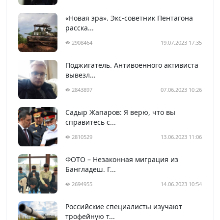
«Новая эра». Экс-советник Пентагона
расска...
2908464
19.07.2023 17:35
Поджигатель. Антивоенного активиста
вывезл...
2843897
07.06.2023 10:26
Садыр Жапаров: Я верю, что вы
справитесь с...
2810529
13.06.2023 11:06
ФОТО – Незаконная миграция из
Бангладеш. Г...
2694955
14.06.2023 10:54
Российские специалисты изучают
трофейную т...