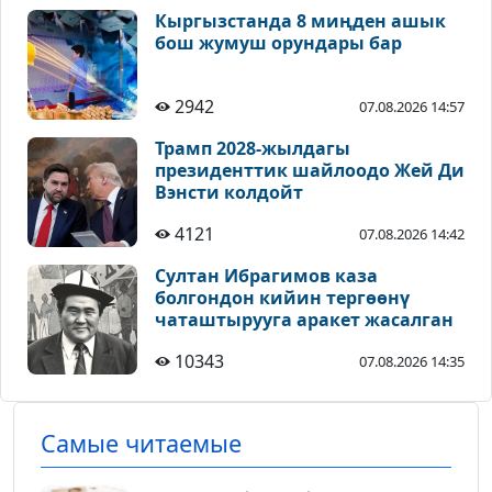
Кыргызстанда 8 миңден ашык
бош жумуш орундары бар
2942
07.08.2026 14:57
Трамп 2028-жылдагы
президенттик шайлоодо Жей Ди
Вэнсти колдойт
4121
07.08.2026 14:42
Султан Ибрагимов каза
болгондон кийин тергөөнү
чаташтырууга аракет жасалган
10343
07.08.2026 14:35
Самые читаемые