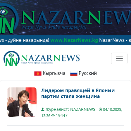
үйнө назарында!
www.NazarNews.kg
NazarNews - в цен
Кыргызча
Русский
Лидером правящей в Японии
партии стала женщина
Журналист: NAZARNEWS
04.10.2025,
19447
13:36