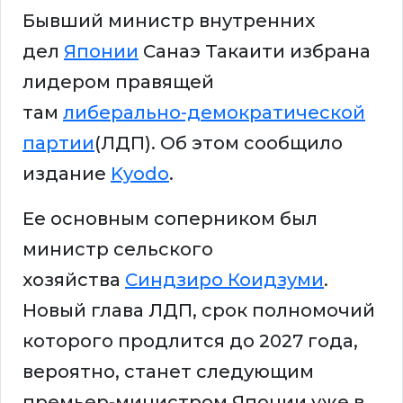
Бывший министр внутренних
дел
Японии
Санаэ Такаити избрана
лидером правящей
там
либерально-демократической
партии
(ЛДП). Об этом сообщило
издание
Kyodo
.
Ее основным соперником был
министр сельского
хозяйства
Синдзиро Коидзуми
.
Новый глава ЛДП, срок полномочий
которого продлится до 2027 года,
вероятно, станет следующим
премьер-министром Японии уже в