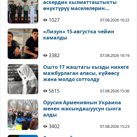
аскердик кызматташтыкты
өнүктүрүү маселелерин
талкуулады
1027
07.08.2026 16:22
«Лизун» 15-августка чейин
камалды
3382
07.08.2026 16:19
Ошто 17 жаштагы кызды никеге
мажбурлаган апасы, күйөөсү
жана молдо соттолду
5615
07.08.2026 15:36
Орусия Армениянын Украина
менен жакындашуусун сынга
алды
3402
07.08.2026 15:23