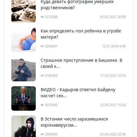
Куда девать фотографии умерших
родственников?
5270288
05.02.2021 20:08
Как определить пол ребенка в утробе
матери?
3254691
12.01.2018 4:49
Страшное преступление в Бишкеке. В
своей к...
3180450
17.02.2023 10:54
ВИДЕО - Кадыров ответил Байдену
насчет сек...
3075546
22.09.2021 15:43
В Эстонии число заразившихся
коронавирусом...
2990485
05.04.2020 22:58