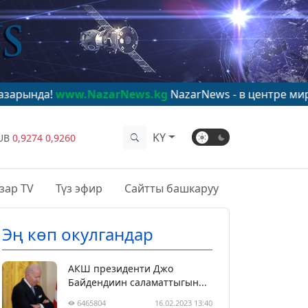
w.NazarNews.kg
NazarNews - в центре мирового вним
KY
UB
0,9274
0,9260
зар TV
Түз эфир
Сайтты башкаруу
Эң көп окулгандар
АКШ президенти Джо
Байдендиин саламаттыгын...
6465804
16.02.2023 13:40