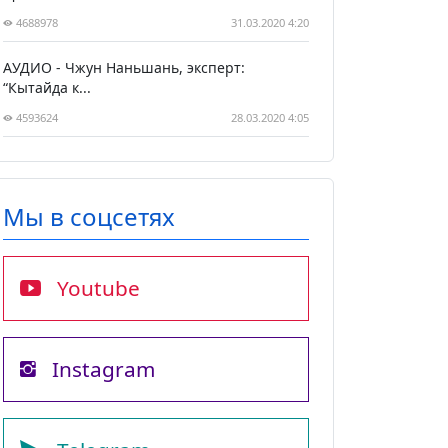
4688978
31.03.2020 4:20
АУДИО - Чжун Наньшань, эксперт:
“Кытайда к...
4593624
28.03.2020 4:05
Мы в соцсетях
Youtube
Instagram