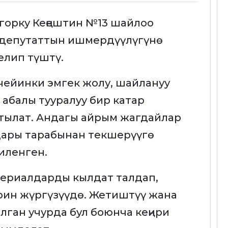
горку Кеңештин №13 шайлоо
 депутаттын ишмердүүлүгүнө
елип түштү.
 чейинки эмгек жолу, шайлануу
абалы тууралуу бир катар
тылат. Андагы айрым жагдайлар
дары тарабынан текшерүүгө
иленген.
териалдарды кылдат талдап,
ин жүргүзүүдө. Жетиштүү жана
ган учурда бул боюнча кеңири