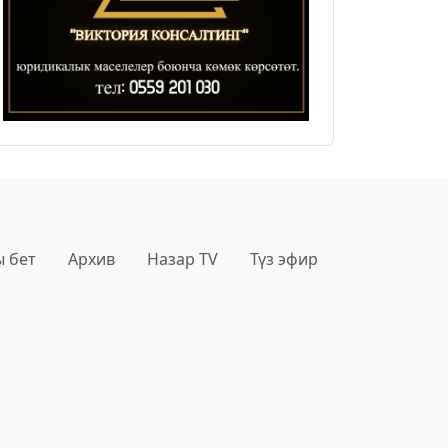
 бет
Архив
Назар TV
Түз эфир