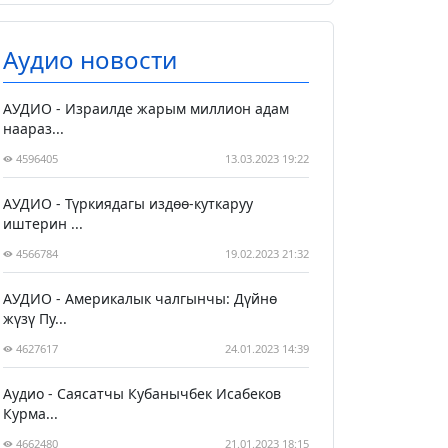
Аудио новости
АУДИО - Израилде жарым миллион адам
наараз...
4596405
13.03.2023 19:22
АУДИО - Түркиядагы издөө-куткаруу
иштерин ...
4566784
19.02.2023 21:32
АУДИО - Америкалык чалгынчы: Дүйнө
жүзү Пу...
4627617
24.01.2023 14:39
Аудио - Саясатчы Кубанычбек Исабеков
Курма...
4662480
21.01.2023 18:15