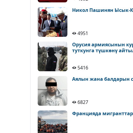
Никол Пашинян Ысык-К
4951
Орусия армиясынын ку
туткунга түшкөнү айт
5416
Аялын жана балдарын с
6827
Францияда мигранттар