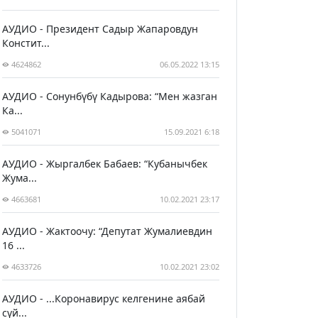
АУДИО - Президент Садыр Жапаровдун
Констит...
4624862
06.05.2022 13:15
АУДИО - Сонунбүбү Кадырова: “Мен жазган
Ка...
5041071
15.09.2021 6:18
АУДИО - Жыргалбек Бабаев: “Кубанычбек
Жума...
4663681
10.02.2021 23:17
АУДИО - Жактоочу: “Депутат Жумалиевдин
16 ...
4633726
10.02.2021 23:02
АУДИО - ...Коронавирус келгенине аябай
сүй...