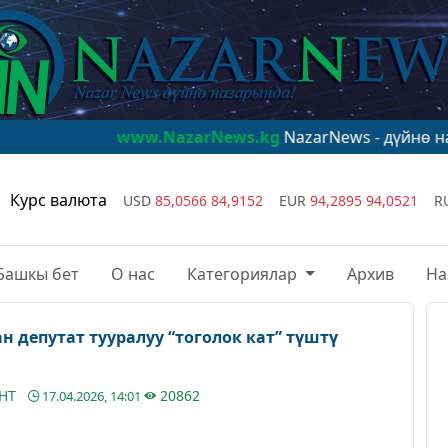
www.NazarNews.kg
NazarNews - дүйнө назарында!
ww
Курс валюта
USD
85,0566
84,9152
EUR
94,2895
94,0521
R
Башкы бет
О нас
Категориялар
Архив
На
 депутат тууралуу “тоголок кат” түштү
АНТ
20862
17.04.2026, 14:01