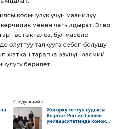
ымдалат.
иясы коомчулук үчүн маанилүү
керчилик менен чагылдырат. Эгер
ар тастыкталса, бул маселе
лде олуттуу талкууга себеп болушу
п жаткан тарапка өзүнүн расмий
чүлүгү берилет.
Следующий >
ана
Жогорку соттун судьясы
Кыргыз-Россия Славян
университетинде конок
лекция окуду