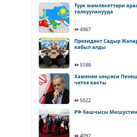
Түрк мамлекеттери ара
талкууланууда
4967
Президент Садыр Жапа
кабыл алды
5188
Хаменеи кеңсеси Пезе
четке какты
5022
РФ башчысы Мишустин 
4092