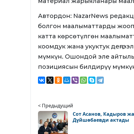
материал жарыяланары маал
Автордон: NazarNews редакц
болгон маалыматтарды жооп
катта көрсөтүлгөн маалыматт
коомдук жана укуктук деңгээ
мүмкүн. Ошондой эле айтылы
позициясын билдирүү мүмкүн
< Предыдущий
Сот Асанов, Кадыров ж
Дүйшөбаевди актады