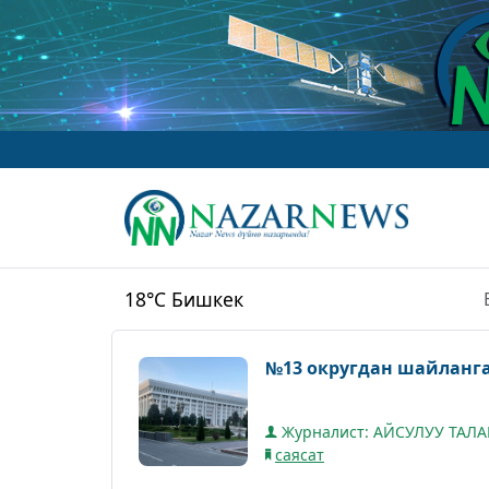
18°C
Бишкек
№13 округдан шайланган
Журналист: АЙСУЛУУ ТАЛ
саясат