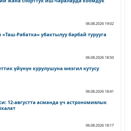
ий жана спорттук иш-чараларда коомдук
06.08.2026 19:02
«Таш-Рабатка» убактылуу барбай турууга
06.08.2026 18:50
еттик үйүнүн курулушуна мезгил кутусу
06.08.2026 18:41
и: 12-августта асманда үч астрономиялык
йкалат
06.08.2026 18:17