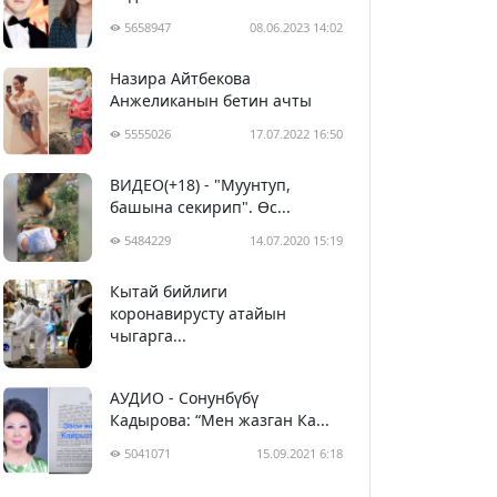
5658947
08.06.2023 14:02
Назира Айтбекова
Анжеликанын бетин ачты
5555026
17.07.2022 16:50
ВИДЕО(+18) - "Муунтуп,
башына секирип". Өс...
5484229
14.07.2020 15:19
Кытай бийлиги
5394417
29.02.2020 23:43
коронавирусту атайын
чыгарга...
АУДИО - Сонунбүбү
Кадырова: “Мен жазган Ка...
5041071
15.09.2021 6:18