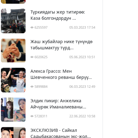
Түркиядагы жер титирөө:
Каза болгондордун ...
6255597
05.03.2023 17:54
Жаш жубайлар нике түнүндө
табышмактуу түрд...
6020625
05.06.2023 10:51
Алекса Грассо: Мен
Шевченкого реванш берүү...
5899884
06.03.2023 12:49
Элдик пикир: Анжелика
Айчүрөк Иманалиеваны...
5728311
22.06.2022 10:58
ЭКСКЛЮЗИВ - Сайкал
Садыбакасованын экс-жол...