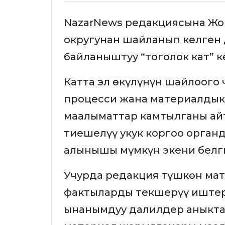
NazarNews редакциясына Жо
округунан шайланып келген
байланыштуу “тоголок кат” к
Катта эл өкүлүнүн шайлоого
процесси жана материалдык 
маалыматтар камтылганы ай
тиешелүү укук коргоо орган
алынышы мүмкүн экени белг
Учурда редакция түшкөн ма
фактыларды текшерүү иштер
ынанымдуу далилдер аныктал