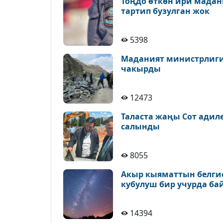
Тоңдо өткөн ири мадан
тартип бузулган жок
5398
Маданият министрлиги 
чакырды
12473
Таласта жаңы Сот адил
салынды
8055
Акыр кыяматтын белгис
кубулуш бир учурда ба
14394