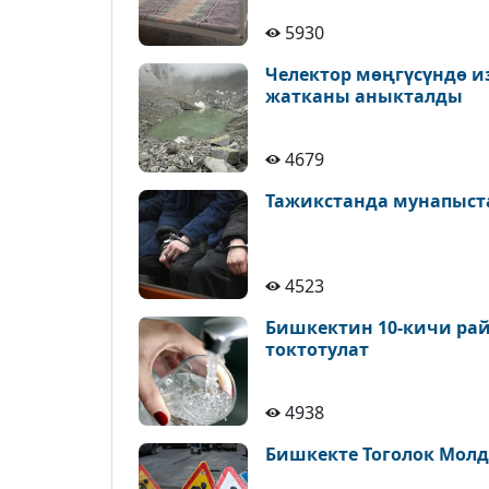
5930
Челектор мөңгүсүндө и
жатканы аныкталды
4679
Тажикстанда мунапыст
4523
Бишкектин 10-кичи рай
токтотулат
4938
Бишкекте Тоголок Молд