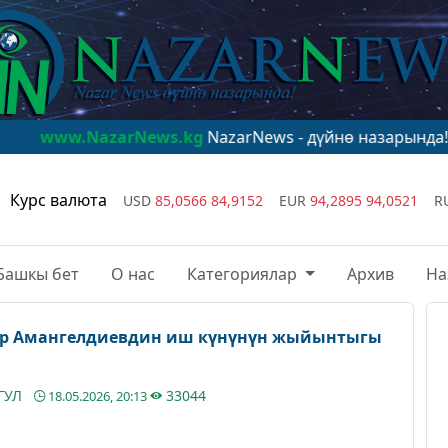
News.kg
NazarNews - дүйнө назарында!
www.NazarNew
Курс валюта
USD
85,0566
84,9152
EUR
94,2895
94,0521
R
Башкы бет
О нас
Категориялар
Архив
На
яр Амангелдиевдин иш күнүнүн жыйынтыгы
ГУЛ
33044
18.05.2026, 20:13