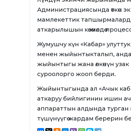
Администрациясында өткөн 
мамлекеттик тапшырмаларды
аткарылышын көзөмөлдөө процес
Жумушчу күн «Кабар» улутту
менен жыйынтыкталып, анда
жыйынтыгы жана өлкөнүн узак м
суроолорго жооп берди.
Жыйынтыгында ал «Ачык каб
аткаруу бийлигинин ишин ачы
аппараттын алдында турган
түшүнүүгө жардам берерин б