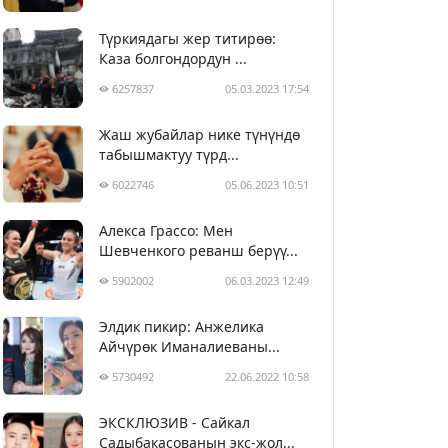
Түркиядагы жер титирөө:
Каза болгондордун ...
6257837
05.03.2023 17:54
Жаш жубайлар нике түнүндө
табышмактуу түрд...
6022746
05.06.2023 10:51
Алекса Грассо: Мен
Шевченкого реванш берүү...
5902002
06.03.2023 12:49
Элдик пикир: Анжелика
Айчүрөк Иманалиеваны...
5730492
22.06.2022 10:58
ЭКСКЛЮЗИВ - Сайкал
Садыбакасованын экс-жол...