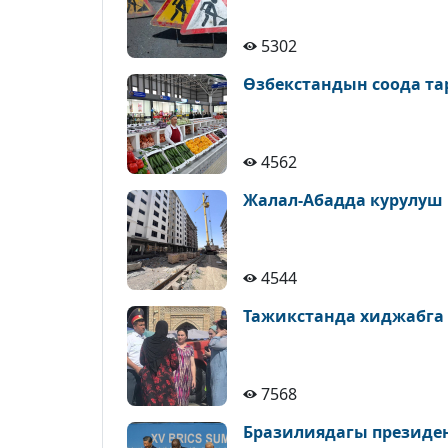
5302
Өзбекстандын соода т
4562
Жалал-Абадда курулуш
4544
Тажикстанда хиджабга
7568
Бразилиядагы президе