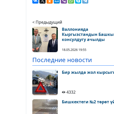
< Предыдущий
Валлонияда
Кыргызстандын Башкы
консулдугу ачылды
18.05.2026 19:55
Последние новости
Бир жылда жол кырсыгы
4332
Бишкектеги №2 төрөт ү