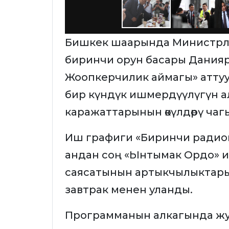
Бишкек шаарында Министрле
биринчи орун басары Данияр
Жоопкерчилик аймагы» атту
бир күндүк ишмердүүлүгүн 
каражаттарынын өкүлдөрү ча
Иш графиги «Биринчи радио
андан соң «Ынтымак Ордо» и
саясатынын артыкчылыктары 
завтрак менен уланды.
Программанын алкагында ж