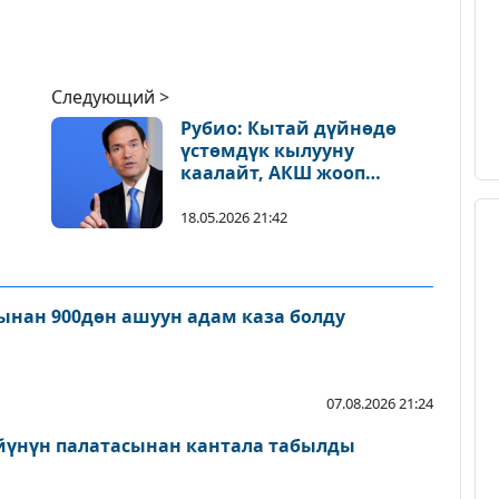
Следующий >
Рубио: Кытай дүйнөдө
үстөмдүк кылууну
каалайт, АКШ жооп
бериши керек
18.05.2026 21:42
нан 900дөн ашуун адам каза болду
07.08.2026 21:24
йүнүн палатасынан кантала табылды