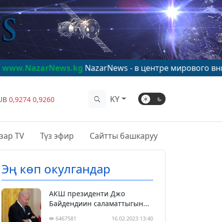
s.kg
NazarNews - в центре мирового внимания!
www.Na
KY
UB
0,9274
0,9260
зар TV
Түз эфир
Сайтты башкаруу
Эң көп окулгандар
АКШ президенти Джо
Байдендиин саламаттыгын...
6467581
16.02.2023 13:40