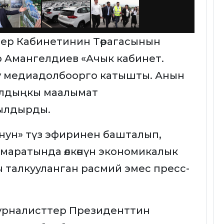
р Кабинетинин Төрагасынын
 Амангелдиев «Ачык кабинет.
у медиадолбоорго катышты. Анын
алдыңкы маалымат
гылдырды.
нун» түз эфиринен башталып,
маратында өлкөнүн экономикалык
талкууланган расмий эмес пресс-
урналисттер Президенттин