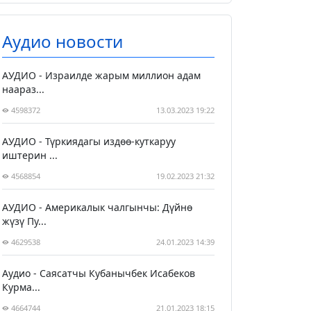
Аудио новости
АУДИО - Израилде жарым миллион адам
наараз...
4598372
13.03.2023 19:22
АУДИО - Түркиядагы издөө-куткаруу
иштерин ...
4568854
19.02.2023 21:32
АУДИО - Америкалык чалгынчы: Дүйнө
жүзү Пу...
4629538
24.01.2023 14:39
Аудио - Саясатчы Кубанычбек Исабеков
Курма...
4664744
21.01.2023 18:15