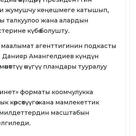
эки жумушчу кеңешмеге катышып,
 талкуулоо жана алардын
стерине күбө болушту.
к маалымат агенттигинин подкасты
 Данияр Амангелдиев күндүн
өөнөттүү өнүгүү пландары тууралуу
инет» форматы коомчулукка
к көрсөтүүгө жана мамлекеттик
 милдеттердин масштабын
елгиледи.