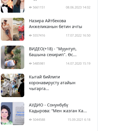
5661151
08.06.2023 14:02
Назира Айтбекова
Анжеликанын бетин ачты
5557416
17.07.2022 16:50
ВИДЕО(+18) - "Муунтуп,
башына секирип". Өс...
5485981
14.07.2020 15:19
Кытай бийлиги
5396783
29.02.2020 23:43
коронавирусту атайын
чыгарга...
АУДИО - Сонунбүбү
Кадырова: “Мен жазган Ка...
5044588
15.09.2021 6:18