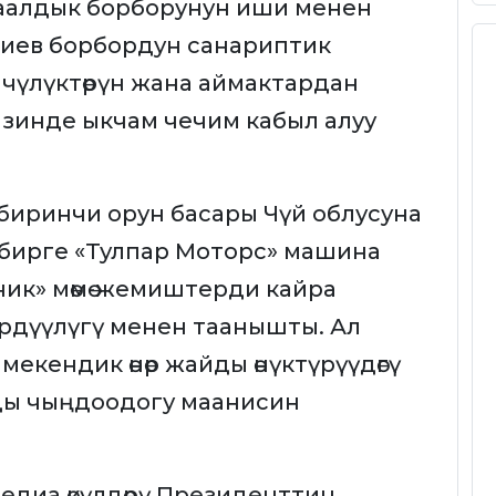
алдык борборунун иши менен
иев борбордун санариптик
чүлүктөрүн жана аймактардан
зинде ыкчам чечим кабыл алуу
иринчи орун басары Чүй облусуна
бирге «Тулпар Моторс» машина
ник» мөмө-жемиштерди кайра
дүүлүгү менен таанышты. Ал
екендик өнөр жайды өнүктүрүүдөгү
ды чыңдоодогу маанисин
диа өкүлдөрү Президенттин