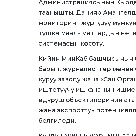
Администрациясынын Кырда
таанышты. Данияр Амангелд
мониторинг жүргүзүү мүмкүн
түшкөн маалыматтардын неги
системасын көрсөттү.
Кийин МинКаб башчысынын б
барып, журналисттер менен 
куруу заводу жана «Сан Орга
иштетүүчү ишкананын ишмер
өндүрүш объектилеринин ата м
жана экспорттук потенциал
белгиледи.
Күндүн экинчи жарымында ме