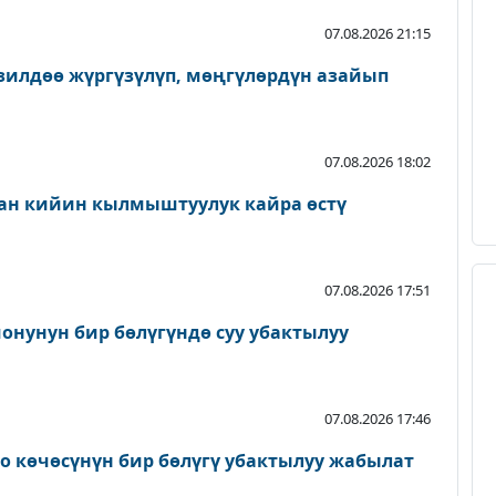
07.08.2026 21:15
зилдөө жүргүзүлүп, мөңгүлөрдүн азайып
07.08.2026 18:02
ан кийин кылмыштуулук кайра өстү
07.08.2026 17:51
онунун бир бөлүгүндө суу убактылуу
07.08.2026 17:46
о көчөсүнүн бир бөлүгү убактылуу жабылат