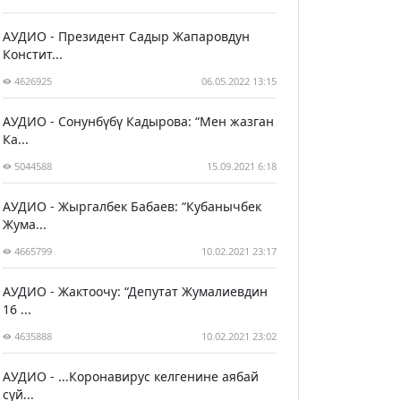
АУДИО - Президент Садыр Жапаровдун
Констит...
4626925
06.05.2022 13:15
АУДИО - Сонунбүбү Кадырова: “Мен жазган
Ка...
5044588
15.09.2021 6:18
АУДИО - Жыргалбек Бабаев: “Кубанычбек
Жума...
4665799
10.02.2021 23:17
АУДИО - Жактоочу: “Депутат Жумалиевдин
16 ...
4635888
10.02.2021 23:02
АУДИО - ...Коронавирус келгенине аябай
сүй...