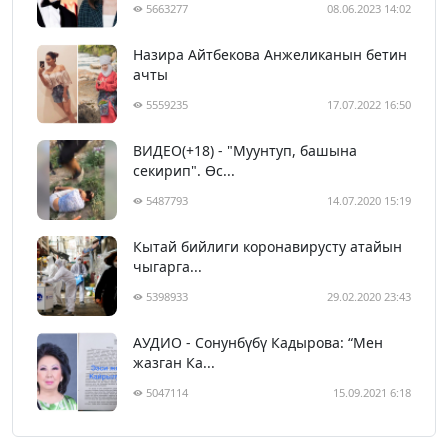
5663277
08.06.2023 14:02
Назира Айтбекова Анжеликанын бетин
ачты
5559235
17.07.2022 16:50
ВИДЕО(+18) - "Муунтуп, башына
секирип". Өс...
5487793
14.07.2020 15:19
Кытай бийлиги коронавирусту атайын
чыгарга...
5398933
29.02.2020 23:43
АУДИО - Сонунбүбү Кадырова: “Мен
жазган Ка...
5047114
15.09.2021 6:18