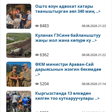
Ошто өзүн адвокат катары
тааныштырган аял 340 миң ..>
8483
08.08.2026 21:23
Куланак ГЭСине байланыштуу
жаңы жол жана көпүрө ку ..>
6362
08.08.2026 21:22
ӨКМ министри Араван-Сай
дарыясынын жээгин бекемдөө
..>
5204
08.08.2026 21:14
Кыргызстанда 13 өлкөдөн
келген тоо куткаруучулары ..>