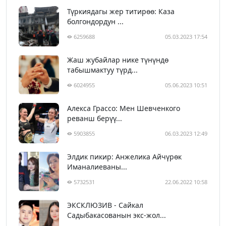
Түркиядагы жер титирөө: Каза
болгондордун ...
6259688
05.03.2023 17:54
Жаш жубайлар нике түнүндө
табышмактуу түрд...
6024955
05.06.2023 10:51
Алекса Грассо: Мен Шевченкого
реванш берүү...
5903855
06.03.2023 12:49
Элдик пикир: Анжелика Айчүрөк
Иманалиеваны...
5732531
22.06.2022 10:58
ЭКСКЛЮЗИВ - Сайкал
Садыбакасованын экс-жол...