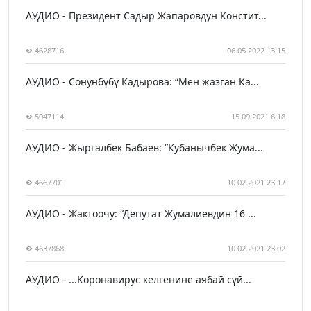
АУДИО - Президент Садыр Жапаровдун Констит...
4628716
06.05.2022 13:15
АУДИО - Сонунбүбү Кадырова: “Мен жазган Ка...
5047114
15.09.2021 6:18
АУДИО - Жыргалбек Бабаев: “Кубанычбек Жума...
4667701
10.02.2021 23:17
АУДИО - Жактоочу: “Депутат Жумалиевдин 16 ...
4637868
10.02.2021 23:02
АУДИО - ...Коронавирус келгенине аябай сүй...