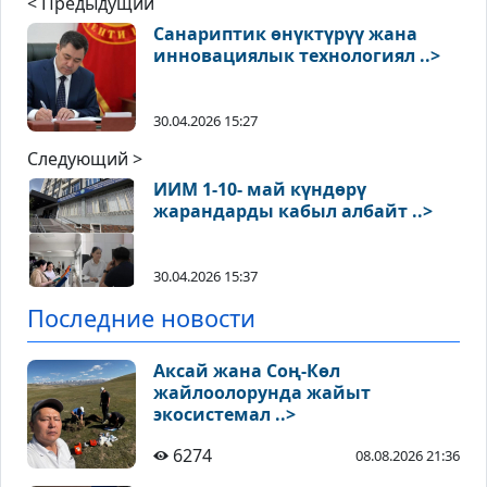
< Предыдущий
Санариптик өнүктүрүү жана
инновациялык технологиял ..>
30.04.2026 15:27
Следующий >
ИИМ 1-10- май күндөрү
жарандарды кабыл албайт ..>
30.04.2026 15:37
Последние новости
Аксай жана Соң-Көл
жайлоолорунда жайыт
экосистемал ..>
6274
08.08.2026 21:36