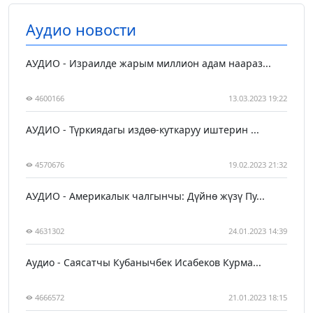
Аудио новости
АУДИО - Израилде жарым миллион адам наараз...
4600166
13.03.2023 19:22
АУДИО - Түркиядагы издөө-куткаруу иштерин ...
4570676
19.02.2023 21:32
АУДИО - Америкалык чалгынчы: Дүйнө жүзү Пу...
4631302
24.01.2023 14:39
Аудио - Саясатчы Кубанычбек Исабеков Курма...
4666572
21.01.2023 18:15