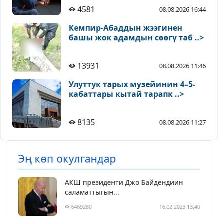
4581
08.08.2026 16:44
Кемпир-Абаддын жээгинен
башы жок адамдын сөөгү таб ..>
13931
08.08.2026 11:46
Улуттук тарых музейинин 4–5-
кабаттары кытай тарапк ..>
8135
08.08.2026 11:27
Эң көп окулгандар
АКШ президенти Джо Байдендиин
саламаттыгын...
6469280
16.02.2023 13:40