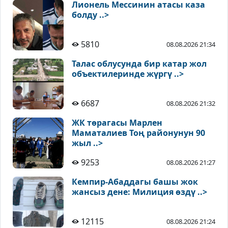
Лионель Мессинин атасы каза
болду ..>
5810
08.08.2026 21:34
Талас облусунда бир катар жол
объектилеринде жүргү ..>
6687
08.08.2026 21:32
ЖК төрагасы Марлен
Маматалиев Тоң районунун 90
жыл ..>
9253
08.08.2026 21:27
Кемпир-Абаддагы башы жок
жансыз дене: Милиция өздү ..>
12115
08.08.2026 21:24