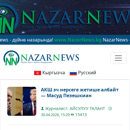
дүйнө назарында!
www.NazarNews.kg
NazarNews - в цен
Кыргызча
Русский
АКШ эч нерсеге жетише албайт
— Масуд Пезешкиан
Журналист: АЙСУЛУУ ТАЛАНТ
15413
30.04.2026, 15:29