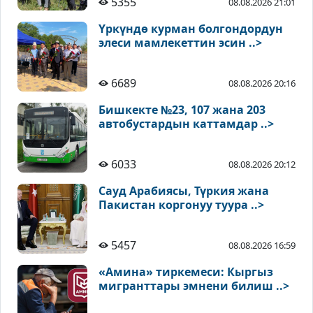
5355
08.08.2026 21:01
Үркүндө курман болгондордун
элеси мамлекеттин эсин ..>
6689
08.08.2026 20:16
Бишкекте №23, 107 жана 203
автобустардын каттамдар ..>
6033
08.08.2026 20:12
Сауд Арабиясы, Түркия жана
Пакистан коргонуу туура ..>
5457
08.08.2026 16:59
«Амина» тиркемеси: Кыргыз
мигранттары эмнени билиш ..>