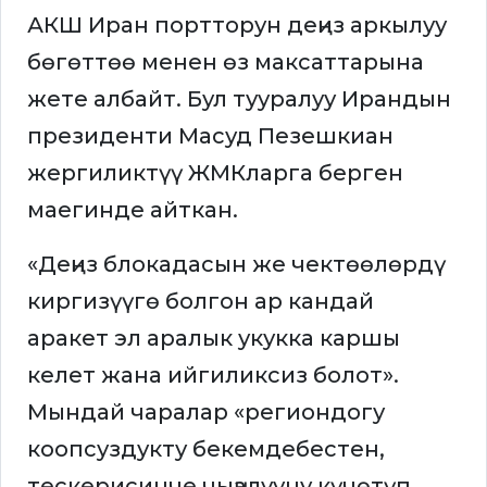
АКШ Иран портторун деңиз аркылуу
бөгөттөө менен өз максаттарына
жете албайт. Бул тууралуу Ирандын
президенти Масуд Пезешкиан
жергиликтүү ЖМКларга берген
маегинде айткан.
«Деңиз блокадасын же чектөөлөрдү
киргизүүгө болгон ар кандай
аракет эл аралык укукка каршы
келет жана ийгиликсиз болот».
Мындай чаралар «региондогу
коопсуздукту бекемдебестен,
тескерисинче чыңалууну күчөтүп,