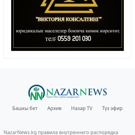
Башкы бет
Архив
Назар TV
Түз эфир
NazarNews.kg правила внутреннего распорядка