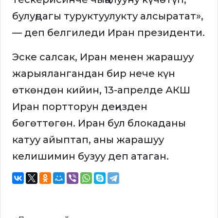
булуңдагы туруктуулукту алсыратат»,
— деп белгиледи Иран президенти.
Эске салсак, Иран менен жарашуу
жарыялангандан бир нече күн
өткөндөн кийин, 13-апрелде АКШ
Иран портторун деңизден
бөгөттөгөн. Иран бул блокаданы
катуу айыптап, аны жарашуу
келишимин бузуу деп атаган.