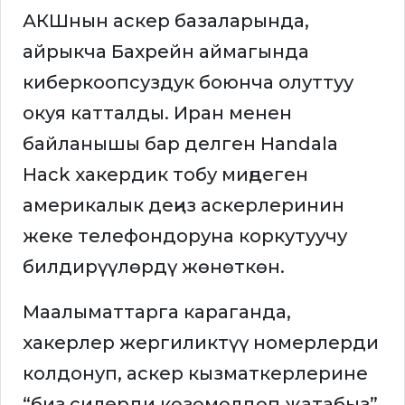
АКШнын аскер базаларында,
айрыкча Бахрейн аймагында
киберкоопсуздук боюнча олуттуу
окуя катталды. Иран менен
байланышы бар делген Handala
Hack хакердик тобу миңдеген
америкалык деңиз аскерлеринин
жеке телефондоруна коркутуучу
билдирүүлөрдү жөнөткөн.
Маалыматтарга караганда,
хакерлер жергиликтүү номерлерди
колдонуп, аскер кызматкерлерине
“биз силерди көзөмөлдөп жатабыз”