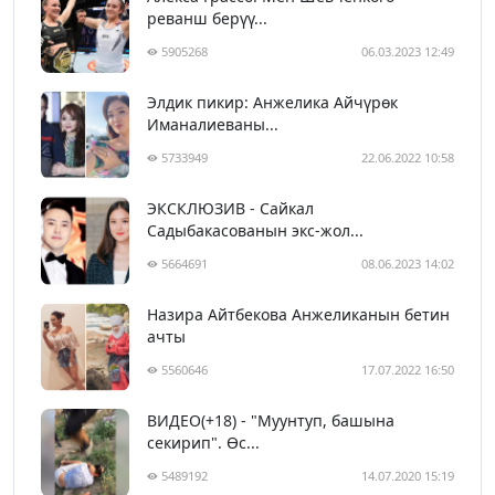
реванш берүү...
5905268
06.03.2023 12:49
Элдик пикир: Анжелика Айчүрөк
Иманалиеваны...
5733949
22.06.2022 10:58
ЭКСКЛЮЗИВ - Сайкал
Садыбакасованын экс-жол...
5664691
08.06.2023 14:02
Назира Айтбекова Анжеликанын бетин
ачты
5560646
17.07.2022 16:50
ВИДЕО(+18) - "Муунтуп, башына
секирип". Өс...
5489192
14.07.2020 15:19