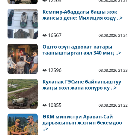
12205
08.08.2026 21:27
Кемпир-Абаддагы башы жок
жансыз дене: Милиция өздү ..>
16567
08.08.2026 21:24
Ошто өзүн адвокат катары
тааныштырган аял 340 миң ..>
12596
08.08.2026 21:23
Куланак ГЭСине байланыштуу
жаңы жол жана көпүрө ку ..>
10855
08.08.2026 21:22
ӨКМ министри Араван-Сай
дарыясынын жээгин бекемдөө
..>