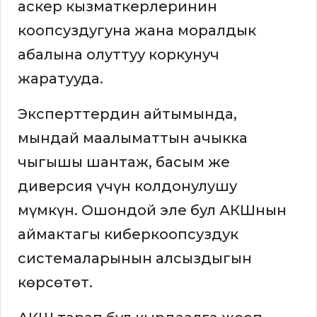
аскер кызматкерлеринин
коопсуздугуна жана моралдык
абалына олуттуу коркунуч
жаратууда.
Эксперттердин айтымында,
мындай маалыматтын ачыкка
чыгышы шантаж, басым же
диверсия үчүн колдонулушу
мүмкүн. Ошондой эле бул АКШнын
аймактагы киберкоопсуздук
системаларынын алсыздыгын
көрсөтөт.