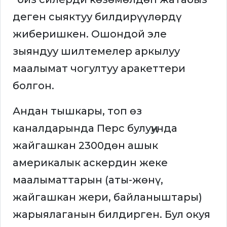
деген сыяктуу билдирүүлөрдү
жиберишкен. Ошондой эле
зыяндуу шилтемелер аркылуу
маалымат чогултуу аракеттери
болгон.
Андан тышкары, топ өз
каналдарында Перс булуңунда
жайгашкан 2300дөн ашык
америкалык аскердин жеке
маалыматтарын (аты-жөнү,
жайгашкан жери, байланыштары)
жарыялаганын билдирген. Бул окуя