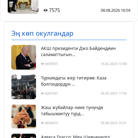
7575
08.08.2026 16:59
Эң көп окулгандар
АКШ президенти Джо Байдендиин
саламаттыгын...
6470937
16.02.2023 13:40
Түркиядагы жер титирөө: Каза
болгондордун ...
6261031
05.03.2023 17:54
Жаш жубайлар нике түнүндө
табышмактуу түрд...
6026415
05.06.2023 10:51
Алекса Грассо: Мен Шевченкого