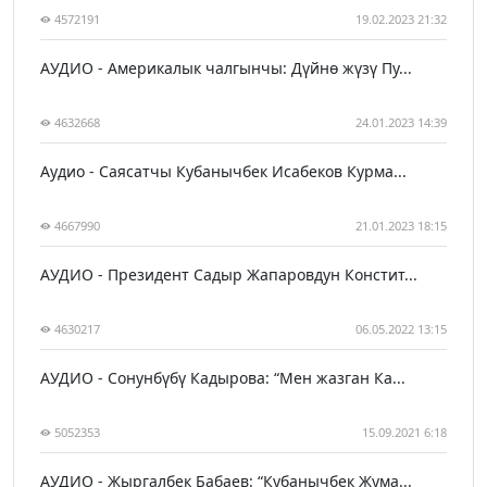
4572191
19.02.2023 21:32
АУДИО - Америкалык чалгынчы: Дүйнө жүзү Пу...
4632668
24.01.2023 14:39
Аудио - Саясатчы Кубанычбек Исабеков Курма...
4667990
21.01.2023 18:15
АУДИО - Президент Садыр Жапаровдун Констит...
4630217
06.05.2022 13:15
АУДИО - Сонунбүбү Кадырова: “Мен жазган Ка...
5052353
15.09.2021 6:18
АУДИО - Жыргалбек Бабаев: “Кубанычбек Жума...