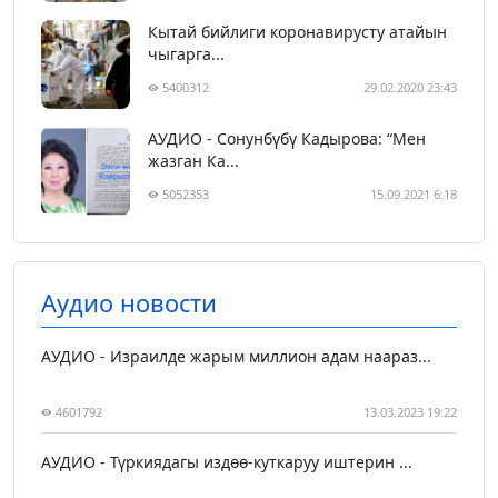
Кытай бийлиги коронавирусту атайын
чыгарга...
5400312
29.02.2020 23:43
АУДИО - Сонунбүбү Кадырова: “Мен
жазган Ка...
5052353
15.09.2021 6:18
Аудио новости
АУДИО - Израилде жарым миллион адам наараз...
4601792
13.03.2023 19:22
АУДИО - Түркиядагы издөө-куткаруу иштерин ...