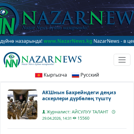
 назарында!
www.NazarNews.kg
NazarNews - в центре м
Кыргызча
Русский
АКШнын Бахрейндеги деңиз
аскерлери дүрбөлөң түштү
Журналист: АЙСУЛУУ ТАЛАНТ
15560
29.04.2026, 14:31