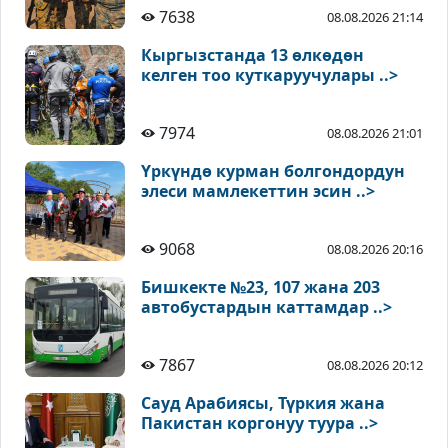
7638
08.08.2026 21:14
Кыргызстанда 13 өлкөдөн
келген тоо куткаруучулары ..>
7974
08.08.2026 21:01
Үркүндө курман болгондордун
элеси мамлекеттин эсин ..>
9068
08.08.2026 20:16
Бишкекте №23, 107 жана 203
автобустардын каттамдар ..>
7867
08.08.2026 20:12
Сауд Арабиясы, Түркия жана
Пакистан коргонуу туура ..>