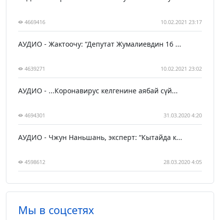
4669416
10.02.2021 23:17
АУДИО - Жактоочу: “Депутат Жумалиевдин 16 ...
4639271
10.02.2021 23:02
АУДИО - ...Коронавирус келгенине аябай сүй...
4694301
31.03.2020 4:20
АУДИО - Чжун Наньшань, эксперт: “Кытайда к...
4598612
28.03.2020 4:05
Мы в соцсетях