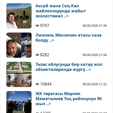
Аксай жана Соң-Көл
жайлоолорунда жайыт
экосистемал ..>
9707
08.08.2026 21:36
Лионель Мессинин атасы каза
болду ..>
8282
08.08.2026 21:34
Талас облусунда бир катар жол
объектилеринде жүргү ..>
10844
08.08.2026 21:32
ЖК төрагасы Марлен
Маматалиев Тоң районунун 90
жыл ..>