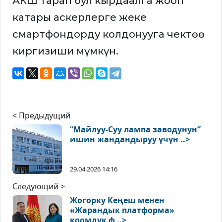
АКШ тарап бул кырдаалга жооп
катары аскерлерге жеке
смартфондорду колдонууга чектөө
киргизиши мүмкүн.
< Предыдущий
“Майлуу-Суу лампа заводунун”
ишин жандандыруу үчүн ..>
29.04.2026 14:16
Следующий >
Жогорку Кеңеш менен
«Жарандык платформа»
коомдук ф ..>