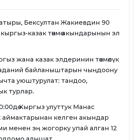
атыры, Бексултан Жакиевдин 90
кыргыз-казак төкмө акындарынын эл
гыз жана казак элдеринин төкмөлүк
н маданий байланыштарын чыңдоону
ычта уюштурулат: тандоо,
ык турлар.
10:00дө Кыргыз улуттук Манас
дык аймактарынан келген акындар
и менен эң жогорку упай алган 12
жолдомо алышат.