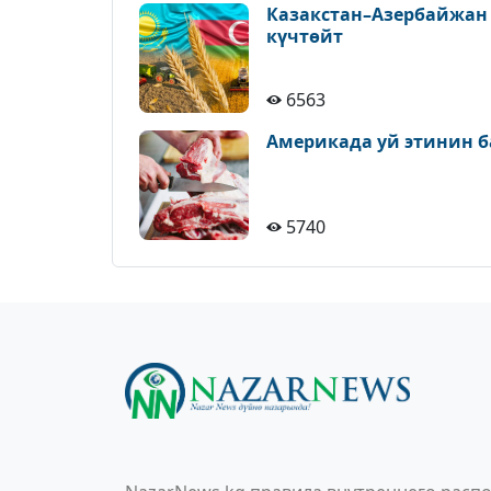
Казакстан–Азербайжан
күчтөйт
6563
Америкада уй этинин б
5740