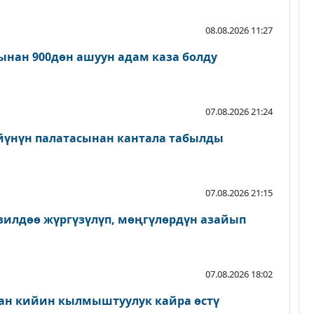
08.08.2026 11:27
нан 900дөн ашуун адам каза болду
07.08.2026 21:24
йүнүн палатасынан кантала табылды
07.08.2026 21:15
зилдөө жүргүзүлүп, мөңгүлөрдүн азайып
07.08.2026 18:02
ан кийин кылмыштуулук кайра өстү