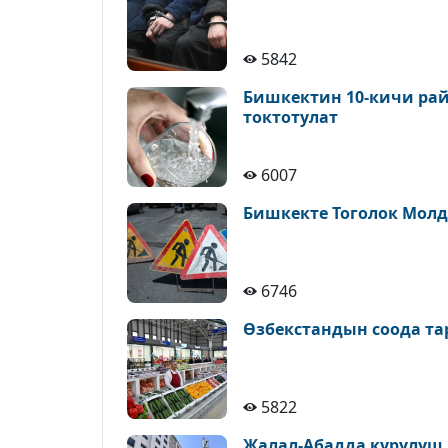
5842
Бишкектин 10-кичи рай
токтотулат
6007
Бишкекте Тоголок Молд
6746
Өзбекстандын соода т
5822
Жалал-Абадда курулуш