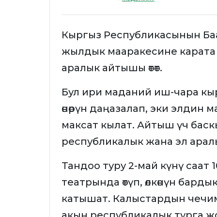
Кыргыз Республикасынын Ба
жылдык мааракесине карата 
аралык айтышы өтөт.
Бул ири маданий иш-чара кыр
өнөрүн даңазалап, эки элди
максат кылат. Айтыш үч баск
республикалык жана эл арал
Тандоо туру 2-май күнү саат 
театрында өтүп, өлкөнүн бар
катышат. Калыстардын чечим
акын республикалык турга 