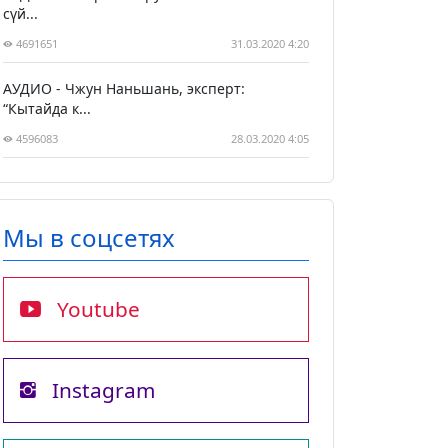
сүй...
4691651
31.03.2020 4:20
АУДИО - Чжун Наньшань, эксперт:
“Кытайда к...
4596083
28.03.2020 4:05
Мы в соцсетях
Youtube
Instagram