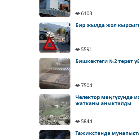
6103
Бир жылда жол кырсыгы
5591
Бишкектеги №2 төрөт ү
7504
Челектор мөңгүсүндө и
жатканы аныкталды
5844
Тажикстанда мунапыст