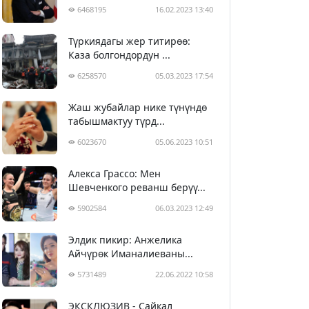
6468195
16.02.2023 13:40
Түркиядагы жер титирөө:
Каза болгондордун ...
6258570
05.03.2023 17:54
Жаш жубайлар нике түнүндө
табышмактуу түрд...
6023670
05.06.2023 10:51
Алекса Грассо: Мен
Шевченкого реванш берүү...
5902584
06.03.2023 12:49
Элдик пикир: Анжелика
Айчүрөк Иманалиеваны...
5731489
22.06.2022 10:58
ЭКСКЛЮЗИВ - Сайкал