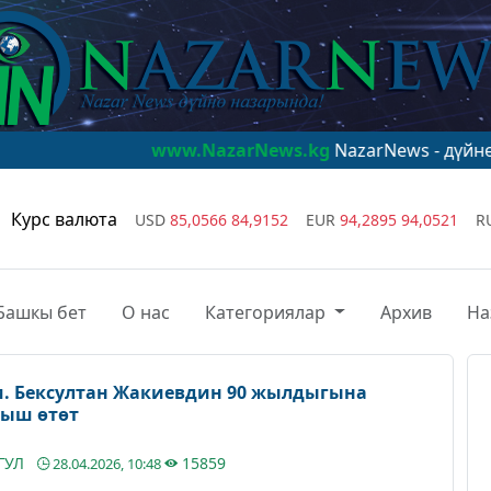
www.NazarNews.kg
NazarNews - дүйнө назарында
Курс валюта
USD
85,0566
84,9152
EUR
94,2895
94,0521
R
Башкы бет
О нас
Категориялар
Архив
На
ом. Бексултан Жакиевдин 90 жылдыгына
тыш өтөт
ГУЛ
15859
28.04.2026, 10:48