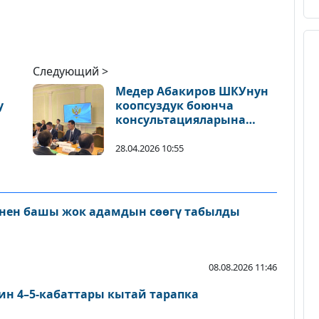
Следующий >
Медер Абакиров ШКУнун
у
коопсуздук боюнча
консультацияларына
катышты
28.04.2026 10:55
нен башы жок адамдын сөөгү табылды
08.08.2026 11:46
ин 4–5-кабаттары кытай тарапка