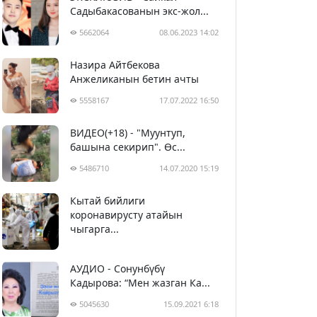
Садыбакасованын экс-жол...
5662064
08.06.2023 14:02
Назира Айтбекова
Анжеликанын бетин ачты
5558167
17.07.2022 16:50
ВИДЕО(+18) - "Муунтуп,
башына секирип". Өс...
5486710
14.07.2020 15:19
Кытай бийлиги
5397658
29.02.2020 23:43
коронавирусту атайын
чыгарга...
АУДИО - Сонунбүбү
Кадырова: “Мен жазган Ка...
5045630
15.09.2021 6:18