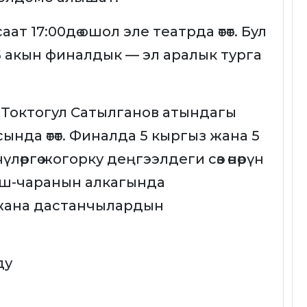
ат 17:00дө ошол эле театрда өтөт. Бул
5 акын финалдык — эл аралык турга
ү Токтогул Сатылганов атындагы
нда өтөт. Финалда 5 кыргыз жана 5
лөргө жогорку деңгээлдеги сөз өнөрүн
иш-чаранын алкагында
жана дастанчылардын
ду