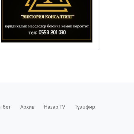
 бет
Архив
Назар TV
Түз эфир