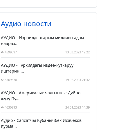
Аудио новости
АУДИО - Израилде жарым миллион адам
наараз...
4599097
13.03.2023 19:22
АУДИО - Түркиядагы издөө-куткаруу
иштерин ...
4569678
19.02.2023 21:32
АУДИО - Америкалык чалгынчы: Дүйнө
жүзү Пу...
4630293
24.01.2023 14:39
Аудио - Саясатчы Кубанычбек Исабеков
Курма...