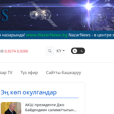
!
www.NazarNews.kg
NazarNews - в центре мирового вн
KY
UB
0,9274
0,9260
зар TV
Түз эфир
Сайтты башкаруу
Эң көп окулгандар
АКШ президенти Джо
Байдендиин саламаттыгын...