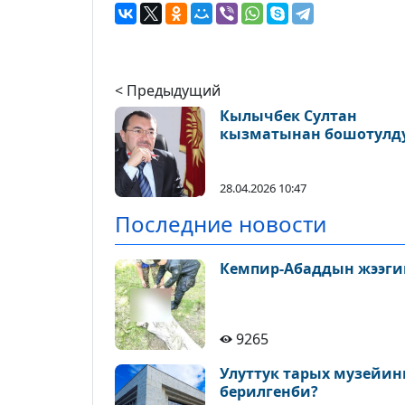
< Предыдущий
Кылычбек Cултан
кызматынан бошотулд
28.04.2026 10:47
Последние новости
Кемпир-Абаддын жээги
9265
Улуттук тарых музейин
берилгенби?