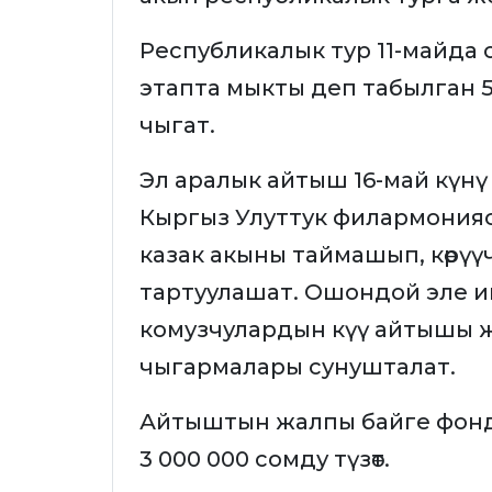
Республикалык тур 11-майда са
этапта мыкты деп табылган 
чыгат.
Эл аралык айтыш 16-май күн
Кыргыз Улуттук филармониясы
казак акыны таймашып, көрүүчү
тартуулашат. Ошондой эле 
комузчулардын күү айтышы 
чыгармалары сунушталат.
Айтыштын жалпы байге фон
3 000 000 сомду түзөт.