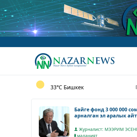
33°C
Бишкек
Байге фонд 3 000 000 с
арналган эл аралык ай
Журналист: МЭЭРИМ ЭСЕН
маданият