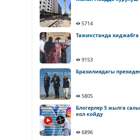
5714
Тажикстанда хиджабга
9153
Бразилиядагы президе
5805
Блогерлер 5 жылга сал
кол койду
6896