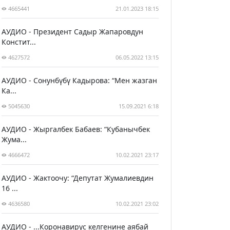
4665441
21.01.2023 18:15
АУДИО - Президент Садыр Жапаровдун
Констит...
4627572
06.05.2022 13:15
АУДИО - Сонунбүбү Кадырова: “Мен жазган
Ка...
5045630
15.09.2021 6:18
АУДИО - Жыргалбек Бабаев: “Кубанычбек
Жума...
4666472
10.02.2021 23:17
АУДИО - Жактоочу: “Депутат Жумалиевдин
16 ...
4636580
10.02.2021 23:02
АУДИО - ...Коронавирус келгенине аябай