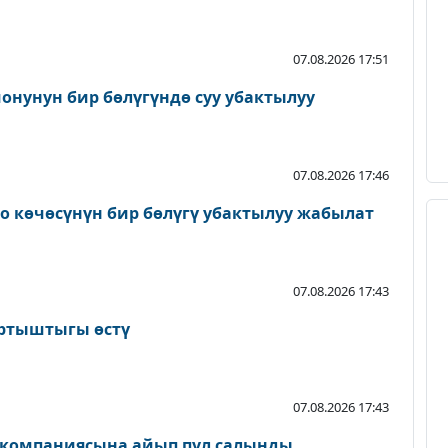
07.08.2026 17:51
онунун бир бөлүгүндө суу убактылуу
07.08.2026 17:46
о көчөсүнүн бир бөлүгү убактылуу жабылат
07.08.2026 17:43
артыштыгы өстү
07.08.2026 17:43
 компаниясына айып пул салынды