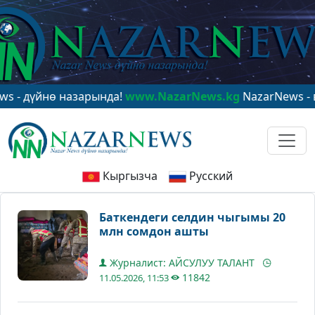
үйнө назарында!
www.NazarNews.kg
NazarNews - в цент
Кыргызча
Русский
Баткендеги селдин чыгымы 20
млн сомдон ашты
Журналист: АЙСУЛУУ ТАЛАНТ
11842
11.05.2026, 11:53