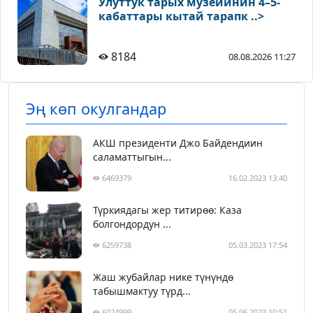
Улуттук тарых музейинин 4–5-
кабаттары кытай тарапк ..>
8184
08.08.2026 11:27
Эң көп окулгандар
АКШ президенти Джо Байдендиин
саламаттыгын...
6469379
16.02.2023 13:40
Түркиядагы жер титирөө: Каза
болгондордун ...
6259738
05.03.2023 17:54
Жаш жубайлар нике түнүндө
табышмактуу түрд...
6024999
05.06.2023 10:51