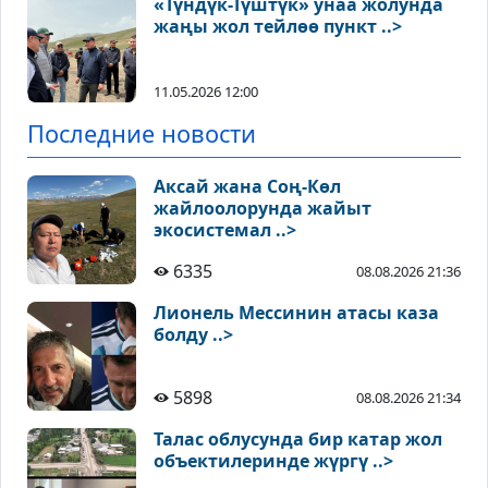
«Түндүк-Түштүк» унаа жолунда
жаңы жол тейлөө пункт ..>
11.05.2026 12:00
Последние новости
Аксай жана Соң-Көл
жайлоолорунда жайыт
экосистемал ..>
6335
08.08.2026 21:36
Лионель Мессинин атасы каза
болду ..>
5898
08.08.2026 21:34
Талас облусунда бир катар жол
объектилеринде жүргү ..>