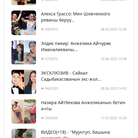
Алекса Грассо: Мен Шевченкого
реванш берүү...
5903910
06.03.2023 12:49
Элдик пикир: Анжелика Айчүрөк
Иманалиеваны...
5732572
22.06.2022 10:58
ЭКСКЛЮЗИВ - Сайкал
Садыбакасованын экс-жол...
5663323
08.06.2023 14:02
Назира Айтбекова Анжеликанын бетин
ачты
5559295
17.07.2022 16:50
ВИДЕО(+18) - "Муунтуп, башына