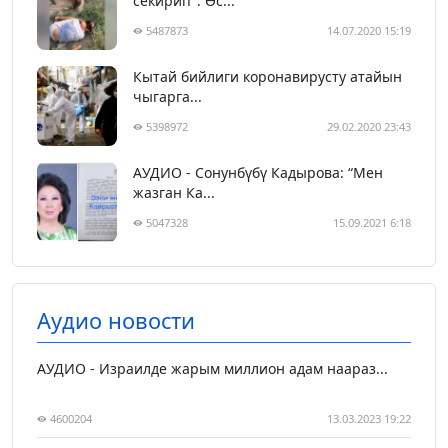
секирип". Өс...
5487873
14.07.2020 15:19
Кытай бийлиги коронавирусту атайын
чыгарга...
5398972
29.02.2020 23:43
АУДИО - Сонунбүбү Кадырова: “Мен
жазган Ка...
5047328
15.09.2021 6:18
Аудио новости
АУДИО - Израилде жарым миллион адам наараз...
4600204
13.03.2023 19:22