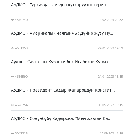
АУДИО - Түркиядагы издөө-куткаруу иштерин ...
4570740
19.02.2023 21:32
АУДИО - Америкалык чалгынчы: Дүйнө жүзү Пу...
4631359
24.01.2023 14:39
Аудио - Саясатчы Кубанычбек Исабеков Курма...
4666590
21.01.2023 18:15
АУДИО - Президент Садыр Жапаровдун Констит...
4628754
06.05.2022 13:15
АУДИО - Сонунбүбү Кадырова: “Мен жазган Ка...
5047328
15.09.2021 6:18