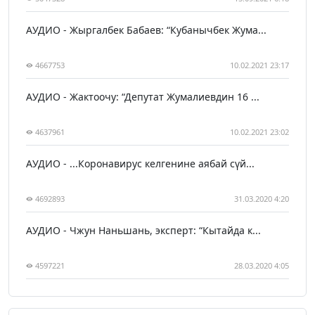
АУДИО - Жыргалбек Бабаев: “Кубанычбек Жума...
4667753
10.02.2021 23:17
АУДИО - Жактоочу: “Депутат Жумалиевдин 16 ...
4637961
10.02.2021 23:02
АУДИО - ...Коронавирус келгенине аябай сүй...
4692893
31.03.2020 4:20
АУДИО - Чжун Наньшань, эксперт: “Кытайда к...
4597221
28.03.2020 4:05