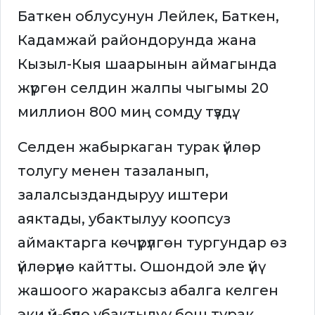
Баткен облусунун Лейлек, Баткен,
Кадамжай райондорунда жана
Кызыл-Кыя шаарынын аймагында
жүргөн селдин жалпы чыгымы 20
миллион 800 миң сомду түздү.
Селден жабыркаган турак үйлөр
толугу менен тазаланып,
залалсыздандыруу иштери
аяктады, убактылуу коопсуз
аймактарга көчүрүлгөн тургундар өз
үйлөрүнө кайтты. Ошондой эле үйү
жашоого жараксыз абалга келген
эки үй-бүлө убактылуу бош турак