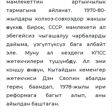
мамлекеттин артыкчылык
тармагына айланат. 1970-80-
жылдары колхоз-совхоздор жакшы
өнүккөн. Бирок, СССР мамлекети ал
эбегейсиз чыгашалуу чарбаларды
дайыма, үзгүлтүксүз бага албайт
эле. Муну ал кездеги КПСС
жетекчилери түшүнбөдү. Ал эми
коңшу өлкөнүн, Кытайдын кеменгер
жетекчиси Дэн Сяопин абалды
терең баамдап, 1978-жылы ири
реформага багыт алып, аны
айылдан баштаган.