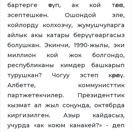
бартерге өтүп, ак кой төлөп,
эсептешкен. Ошондой эле,
койлорду колхозчу, жумушчуларга
айлык акы катары берүүгө аргасыз
болушкан. Экинчи, 1990-жылы, эки
миллион кой жок болгондо,
республиканы кимдер башкарып
турушкан? Чогуу эстеп көрөлү.
Албетте, коммунисттик
партжетекчилер. Президенттик
кызмат ал жыл соңунда, октябрда
киргизилген. Азыр кайдасыз,
учурда «ак коюм канакей?» - деп