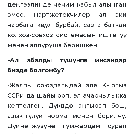
деңгээлинде чечим кабыл алынган
эмес. Партжетекчилер ал эки
чарбага көңүл бурбай, сазга баткан
колхоз-совхоз системасын иштетүү
менен алпуруша беришкен.
-Ал абалды түшүнгөн инсандар
бизде болгонбу?
-Жалпы союздагыдай эле Кыргыз
ССРи да шайы ооп, эл ачарчылыкка
кептелген. Дүкөндөр аңгырап бош,
азык-түлүк норма менен берилчү.
Дүйнө жүзүнөн гумжардам сурап