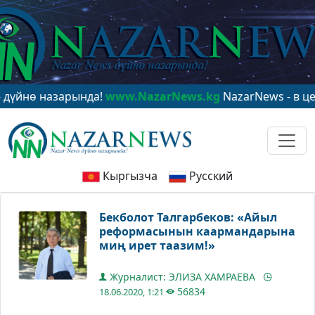
арында!
www.NazarNews.kg
NazarNews - в центре миро
Кыргызча
Русский
Бекболот Талгарбеков: «Айыл
реформасынын каармандарына
миң ирет таазим!»
Журналист: ЭЛИЗА ХАМРАЕВА
56834
18.06.2020, 1:21