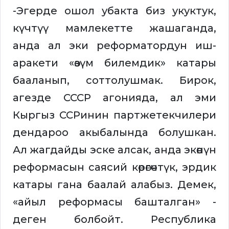
-Эгерде ошол убакта биз укуктук,
күчтүү мамлекетте жашаганда,
анда ал эки реформатордун иш-
аракети «өзүм билемдик» катары
бааланып, соттолушмак. Бирок,
агезде СССР агонияда, ал эми
Кыргыз ССРинин партжетекчилери
дендароо акыбалында болушкан.
Ал жагдайды эске алсак, анда экөөнүн
реформасын саясий көрөгөчтүк, эрдик
катары гана баалай алабыз. Демек,
«айыл реформасы башталган» -
деген болбойт. Республика