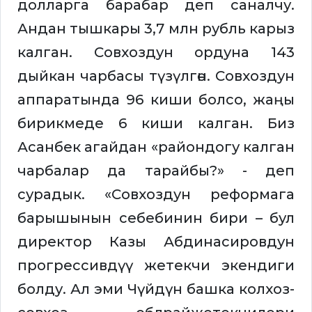
долларга барабар деп саналчу.
Андан тышкары 3,7 млн рубль карыз
калган. Совхоздун ордуна 143
дыйкан чарбасы түзүлгөн. Совхоздун
аппаратында 96 киши болсо, жаңы
бирикмеде 6 киши калган. Биз
Асанбек агайдан «райондогу калган
чарбалар да тарайбы?» - деп
сурадык. «Совхоздун реформага
барышынын себебинин бири – бул
директор Казы Абдинасировдун
прогрессивдүү жетекчи экендиги
болду. Ал эми Чүйдүн башка колхоз-