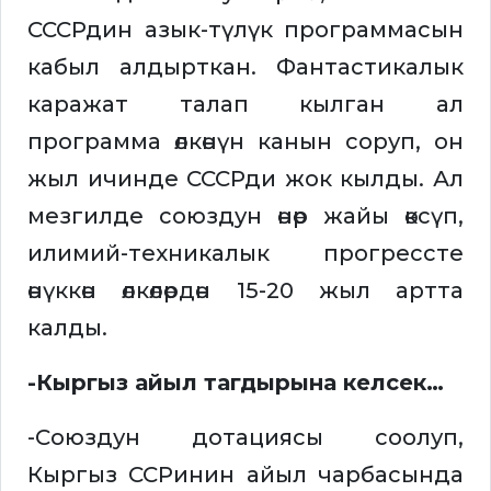
СССРдин азык-түлүк программасын
кабыл алдырткан. Фантастикалык
каражат талап кылган ал
программа өлкөнүн канын соруп, он
жыл ичинде СССРди жок кылды. Ал
мезгилде союздун өнөр жайы өксүп,
илимий-техникалык прогрессте
өнүккөн өлкөлөрдөн 15-20 жыл артта
калды.
-Кыргыз айыл тагдырына келсек…
-Союздун дотациясы соолуп,
Кыргыз ССРинин айыл чарбасында