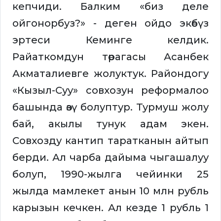
кепчиди. Балким «биз деле
ойгонорбуз?» - деген ойдо экөөбүз
эртеси Кеминге келдик.
Райаткомдун төрагасы Асанбек
Акматалиевге жолуктук. Райондогу
«Кызыл-Суу» совхозун реформалоо
башында өзү болуптур. Турмуш жолу
бай, акылы тунук адам экен.
Совхозду кантип таратканын айтып
берди. Ал чарба дайыма чыгашалуу
болуп, 1990-жылга чейинки 25
жылда мамлекет анын 10 млн рубль
карызын кечкен. Ал кезде 1 рубль 1