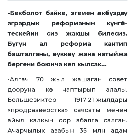
-Бекболот байке, эгемен өлкөбүздөгү
агрардык реформанын күнгөй-
тескейин сиз жакшы билесиз.
Бүгүн ал реформа кантип
башталганы, өнүккөнү жана натыйжа
бергени боюнча кеп кылсак...
-Алгач 70 жыл жашаган совет
дооруна көз чаптырып алалы.
Большевиктер 1917-21-жылдары
«продразверстка» саясаты менен
айыл калкын оор абалга салган.
Ачарчылык азабын 35 млн адам