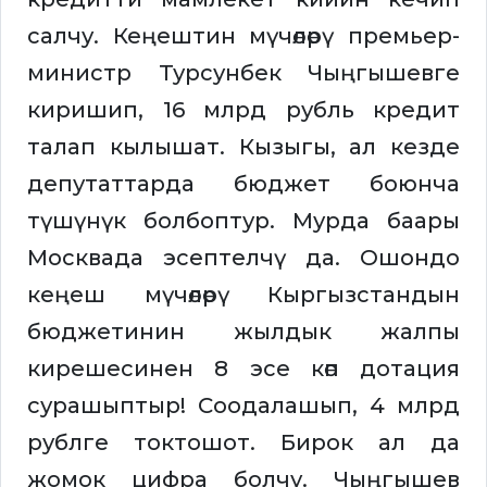
салчу. Кеңештин мүчөлөрү премьер-
министр Турсунбек Чыңгышевге
киришип, 16 млрд рубль кредит
талап кылышат. Кызыгы, ал кезде
депутаттарда бюджет боюнча
түшүнүк болбоптур. Мурда баары
Москвада эсептелчү да. Ошондо
кеңеш мүчөлөрү Кыргызстандын
бюджетинин жылдык жалпы
кирешесинен 8 эсе көп дотация
сурашыптыр! Соодалашып, 4 млрд
рублге токтошот. Бирок ал да
жомок цифра болчу. Чыңгышев