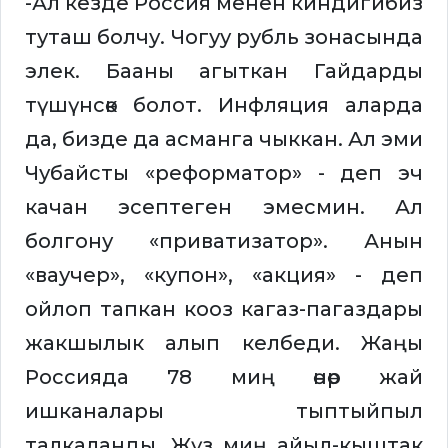
-Ал кезде Россия менен киндигибиз
туташ болчу. Чогуу рубль зонасында
элек. Бааны агыткан Гайдарды
түшүнсөк болот. Инфляция аларда
да, бизде да асманга чыккан. Ал эми
Чубайсты «реформатор» - деп эч
качан эсептеген эмесмин. Ал
болгону «приватизатор». Анын
«ваучер», «купон», «акция» - деп
ойлоп тапкан кооз кагаз-пагаздары
жакшылык алып келбеди. Жаңы
Россияда 78 миң өнөр жай
ишканалары тыптыйпыл
талкаланды. Жүз миң айыл-кыштак