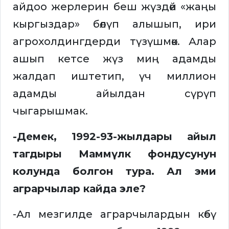
айдоо жерлерин беш жүздөй «жаңы
кыргыздар» бөлүп алышып, ири
агрохолдингдерди түзүшмөк. Алар
ашып кетсе жүз миң адамды
жалдап иштетип, үч миллион
адамды айылдан сүрүп
чыгарышмак.
-Демек, 1992-93-жылдары айыл
тагдыры Маммүлк фондусунун
колунда болгон тура. Ал эми
аграрчылар кайда эле?
-Ал мезгилде аграрчылардын көбү