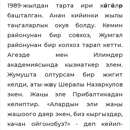
1989-жылдан тарта ири көйгөйлөр
башталган. Анан кийинки жылы
таңгаларлык окуя болду. Кемин
районунан бир совхоз, Жумгал
районунан бир колхоз тарап кетти.
Агезде мен Илимдер
академиясында кызматкер элем.
Жумушта олтурсам бир жигит
келди, аты-жөнү Шералы Назаркулов
экен. Жаңы эле Прибалтикадан
келиптир. «Алардын эли жаңы
жашоого даяр экен, биз кыргыздар,
качан ойгонобуз?» - деп кейип-