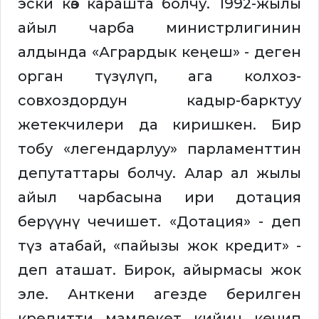
эски көз карашта болчу. 1992-жылы
айыл чарба министрлигинин
алдында «Агрардык кеңеш» - деген
орган түзүлүп, ага колхоз-
совхоздордун кадыр-барктуу
жетекчилери да киришкен. Бир
тобу «легендарлуу» парламенттин
депутаттары болчу. Алар ал жылы
айыл чарбасына ири дотация
берүүнү чечишет. «Дотация» - деп
түз атабай, «пайызы жок кредит» -
деп аташат. Бирок, айырмасы жок
эле. Анткени агезде берилген
кредитти мамлекет кийин кечип