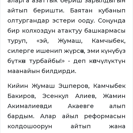
аларга азаттык бериш зарылдыгын
айтып беришти. Баятан кубанып
олтургандар эстери ооду. Соңунда
бир колхоздун атактуу башкармасы
туруп, «эй, Жумаш, Камчыбек,
силерге ишенип жүрсөк, эми күнүбүз
бүткөн турбайбы!» - деп көпчүлүктүн
маанайын билдирди.
Кийин Жумаш Эшперов, Камчыбек
Бакиров, Эсенкул Алиев, Жамин
Акималиевди Акаевге алып
бардым. Алар айыл реформасын
колдошоорун айтып жана