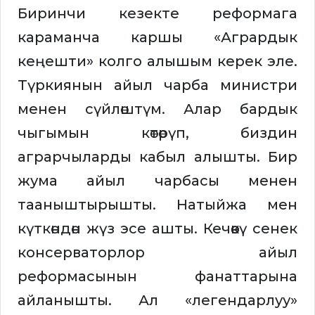
Биринчи кезекте реформага
караманча каршы «Агрардык
кеңешти» колго алышым керек эле.
Түркиянын айыл чарба министри
менен сүйлөштүм. Алар бардык
чыгымын көтөрүп, биздин
аграрчыларды кабыл алышты. Бир
жума айыл чарбасы менен
тааныштырышты. Натыйжа мен
күткөндөн жүз эсе ашты. Кечөөкү сенек
консерваторлор айыл
реформасынын фанаттарына
айланышты. Ал «легендарлуу»