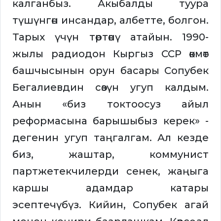
калганбыз. Акыбалды туура
түшүнгөн инсандар, албетте, болгон.
Тарых үчүн төртөөнү атайын. 1990-
жылы радиодон Кыргыз ССР өкмөт
башчысынын орун басары Сопубек
Бегалиевдин сөзүн угуп калдым.
Анын «биз токтоосуз айыл
реформасына барышыбыз керек» -
дегенин угуп таңгалгам. Ал кезде
биз, жаштар, коммунист
партжетекчилерди сенек, жаңыга
каршы адамдар катары
эсептечүбүз. Кийин, Сопубек агай