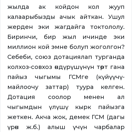
жылда ак койдон кол жууп
калаарыбызды ачык айткан. Ушул
жерден эки жагдайга токтололу.
Биринчи, бир жыл ичинде эки
миллион кой эмне болуп жоголгон?
Себеби, союз дотациялап турганда
колхоз-совхоз өндүрүшүнүн төрт гана
пайыз чыгымы ГСМге (күйүүчү-
майлоочу заттар) туура келген.
Дотация соолор менен ал
чыгымдын үлүшү кырк пайызга
жеткен. Акча жок, демек ГСМ (дагы
үрөн ж.б.) алыш үчүн чарбалар