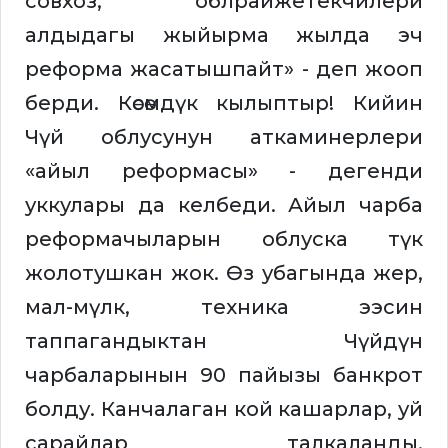
совхоз, облрайжетекчилери
алдыдагы жыйырма жылда эч
реформа жасатышпайт» - деп жооп
берди. Көсөмдүк кылыптыр! Кийин
Чүй облусунун аткаминерлери
«айыл реформасы» - дегенди
уккулары да келбеди. Айыл чарба
реформачыларын облуска түк
жолотушкан жок. Өз убагында жер,
мал-мүлк, техника ээсин
таппагандыктан Чүйдүн
чарбаларынын 90 пайызы банкрот
болду. Канчалаган кой кашарлар, уй
сарайлар талкаланды.