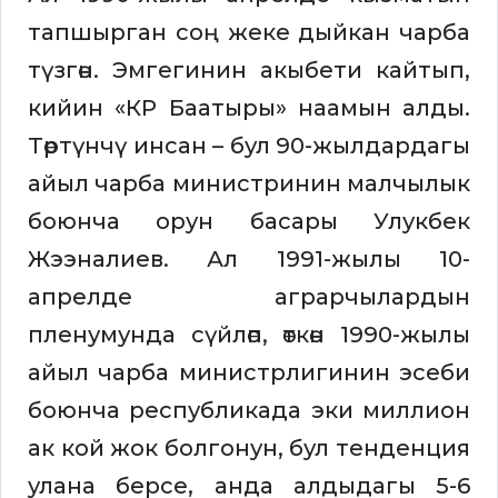
тапшырган соң жеке дыйкан чарба
түзгөн. Эмгегинин акыбети кайтып,
кийин «КР Баатыры» наамын алды.
Төртүнчү инсан – бул 90-жылдардагы
айыл чарба министринин малчылык
боюнча орун басары Улукбек
Жээналиев. Ал 1991-жылы 10-
апрелде аграрчылардын
пленумунда сүйлөп, өткөн 1990-жылы
айыл чарба министрлигинин эсеби
боюнча республикада эки миллион
ак кой жок болгонун, бул тенденция
улана берсе, анда алдыдагы 5-6