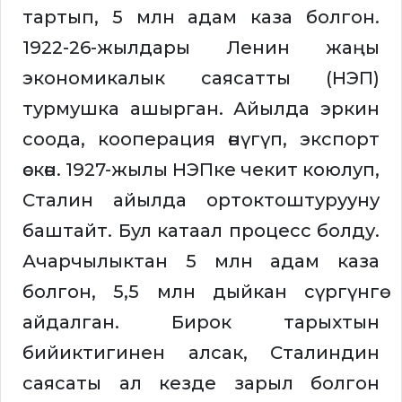
тартып, 5 млн адам каза болгон.
1922-26-жылдары Ленин жаңы
экономикалык саясатты (НЭП)
турмушка ашырган. Айылда эркин
соода, кооперация өнүгүп, экспорт
өскөн. 1927-жылы НЭПке чекит коюлуп,
Сталин айылда ортоктоштурууну
баштайт. Бул катаал процесс болду.
Ачарчылыктан 5 млн адам каза
болгон, 5,5 млн дыйкан сүргүнгө
айдалган. Бирок тарыхтын
бийиктигинен алсак, Сталиндин
саясаты ал кезде зарыл болгон