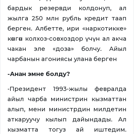
бардык резервди колдонуп, ал
жылга 250 млн рубль кредит таап
берген. Албетте, ири «наркотикке»
көнгөн колхоз-совхоздор үчүн ал акча
чакан эле «доза» болчу. Айыл
чарбанын агониясы улана берген
-Анан эмне болду?
-Президент 1993-жылы февралда
айыл чарба министрин кызматтан
алып, мени министрдин милдетин
аткаруучу кылып дайындады. Ал
кызматта тогуз ай иштедим.