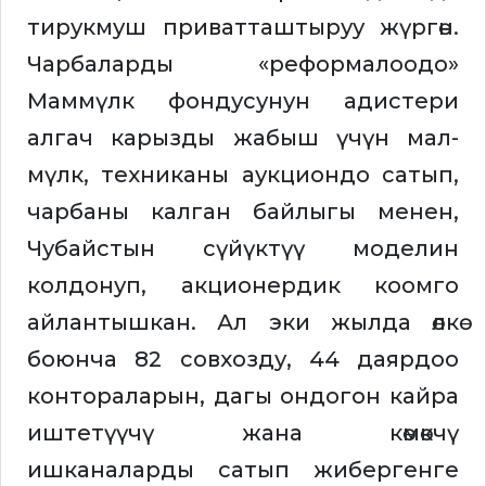
тирукмуш приватташтыруу жүргөн.
Чарбаларды «реформалоодо»
Маммүлк фондусунун адистери
алгач карызды жабыш үчүн мал-
мүлк, техниканы аукциондо сатып,
чарбаны калган байлыгы менен,
Чубайстын сүйүктүү моделин
колдонуп, акционердик коомго
айлантышкан. Ал эки жылда өлкө
боюнча 82 совхозду, 44 даярдоо
контораларын, дагы ондогон кайра
иштетүүчү жана көмөкчү
ишканаларды сатып жибергенге