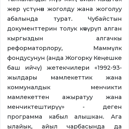
жер үстүнөн жоголду жана жоголуу
абалында турат. Чубайстын
документтерин толук көчүрүп алган
кыргыздын алгачкы
реформаторлору, Маммүлк
фондусунун (анда Жогорку Кеңешке
баш ийчү) жетекчилери «1992-93-
жылдары мамлекеттик жана
коммуналдык менчикти
мамлекеттен ажыратуу жана
менчиктештирүү» - деген
программа кабыл алышкан. Ага
ылайык, айыл чарбасында да