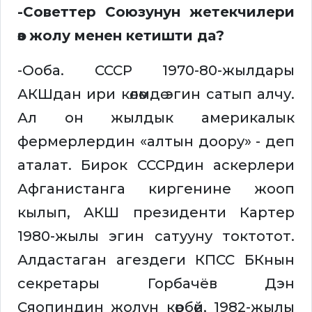
-Советтер Союзунун жетекчилери
өз жолу менен кетишти да?
-Ооба. СССР 1970-80-жылдары
АКШдан ири көлөмдө эгин сатып алчу.
Ал он жылдык америкалык
фермерлердин «алтын доору» - деп
аталат. Бирок СССРдин аскерлери
Афганистанга киргенине жооп
кылып, АКШ президенти Картер
1980-жылы эгин сатууну токтотот.
Алдастаган агездеги КПСС БКнын
секретары Горбачёв Дэн
Сяопиндин жолун көрбөй, 1982-жылы