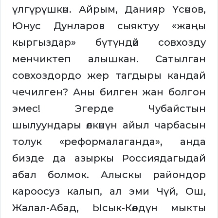
үлгүрүшкөн. Айрым, Данияр Үсөнов,
Юнус Дунларов сыяктуу «жаңы
кыргыздар» бүтүндөй совхозду
менчиктеп алышкан. Сатылган
совхоздордо жер тагдыры кандай
чечилген? Аны билген жан болгон
эмес! Эгерде Чубайстын
шылуундары өлкөнүн айыл чарбасын
толук «реформалаганда», анда
бизде да азыркы Россиядагыдай
абал болмок. Алыскы райондор
кароосуз калып, ал эми Чүй, Ош,
Жалал-Абад, Ысык-Көлдүн мыкты