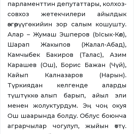
парламенттин депутаттары, колхоз-
совхоз жетекчилери айылдык
өзгөрүүгө кийин зор салым кошушту.
Алар – Жумаш Эшперов (Ысык-Көл),
Шарап Жакыпов (Жалал-Абад),
Камчыбек Бакиров (Талас), Азим
Карашев (Ош), Борис Бажан (Чүй),
Кайып Калназаров (Нарын).
Түркиядан келгенде аларды
түштүккө алып барып, айыл эли
менен жолуктурдум. Эң чоң окуя
Ош шаарында болду. Облус боюнча
аграрчылар чогулуп, жыйын өттү.