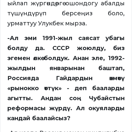
ыйлап жүргөндөргө ошондогу абалды
түшүндүрүп берсеңиз боло,
урматтуу Улукбек мырза.
-Ал эми 1991-жыл саясат убагы
болду да. СССР жоюлду, биз
эгемен өлкө болдук. Анан эле, 1992-
жылдын январынан баштап,
Россияда Гайдардын өкмөтү
«рынокко өттүк» - деп бааларды
агытты. Андан соң Чубайстын
реформасы жүрдү. Ал окуяларды
кандай баалайсыз?