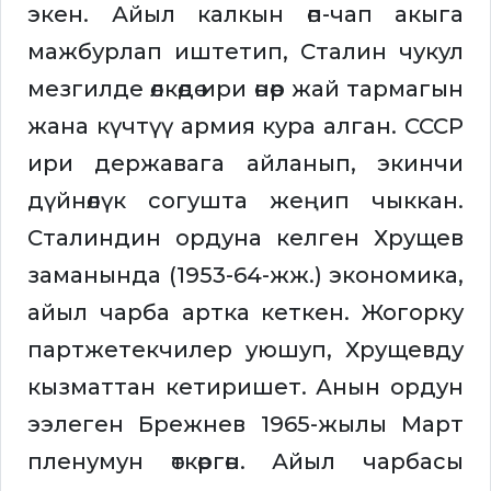
экен. Айыл калкын өп-чап акыга
мажбурлап иштетип, Сталин чукул
мезгилде өлкөдө ири өнөр жай тармагын
жана күчтүү армия кура алган. СССР
ири державага айланып, экинчи
дүйнөлүк согушта жеңип чыккан.
Сталиндин ордуна келген Хрущев
заманында (1953-64-жж.) экономика,
айыл чарба артка кеткен. Жогорку
партжетекчилер уюшуп, Хрущевду
кызматтан кетиришет. Анын ордун
ээлеген Брежнев 1965-жылы Март
пленумун өткөргөн. Айыл чарбасы