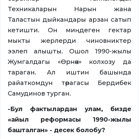
Техникаларын Нарын жана
Таластын дыйкандары арзан сатып
кетишти. Он миңдеген гектар
мыкты жерлерди чиновниктер
ээлеп алышты. Ошол 1990-жылы
Жумгалдагы «Өрнөк» колхозу да
тараган. Ал иштин башында
райаткомдун төрагасы Бердибек
Самудинов турган.
-Бул фактылардан улам, бизде
«айыл реформасы 1990-жылы
башталган» - десек болобу?