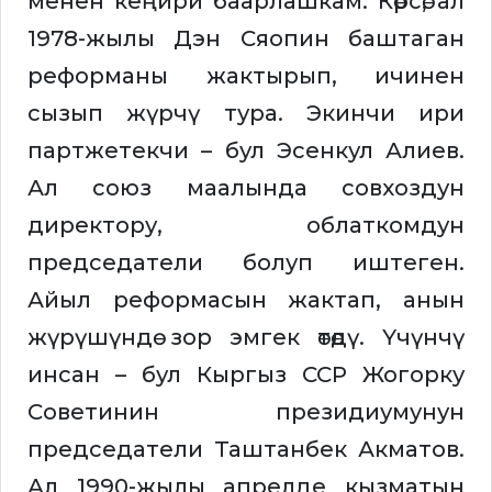
менен кеңири баарлашкам. Көрсө, ал
1978-жылы Дэн Сяопин баштаган
реформаны жактырып, ичинен
сызып жүрчү тура. Экинчи ири
партжетекчи – бул Эсенкул Алиев.
Ал союз маалында совхоздун
директору, облаткомдун
председатели болуп иштеген.
Айыл реформасын жактап, анын
жүрүшүндө зор эмгек өтөдү. Үчүнчү
инсан – бул Кыргыз ССР Жогорку
Советинин президиумунун
председатели Таштанбек Акматов.
Ал 1990-жылы апрелде кызматын