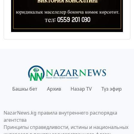
Башкы бет
Архив
Назар TV
Түз эфир
NazarNews.kg правила внутреннего распорядка
агентства
Принципы справедливости, истины и национальных