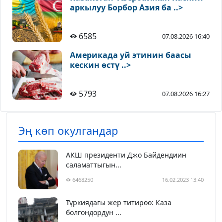
аркылуу Борбор Азия ба ..>
6585
07.08.2026 16:40
Америкада уй этинин баасы
кескин өстү ..>
5793
07.08.2026 16:27
Эң көп окулгандар
АКШ президенти Джо Байдендиин
саламаттыгын...
6468250
16.02.2023 13:40
Түркиядагы жер титирөө: Каза
болгондордун ...