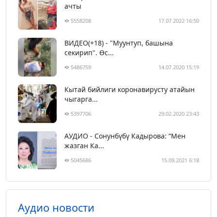
ачты
5558208
17.07.2022 16:50
ВИДЕО(+18) - "Муунтуп, башына
секирип". Өс...
5486759
14.07.2020 15:19
Кытай бийлиги коронавирусту атайын
чыгарга...
5397706
29.02.2020 23:43
АУДИО - Сонунбүбү Кадырова: “Мен
жазган Ка...
5045686
15.09.2021 6:18
Аудио новости