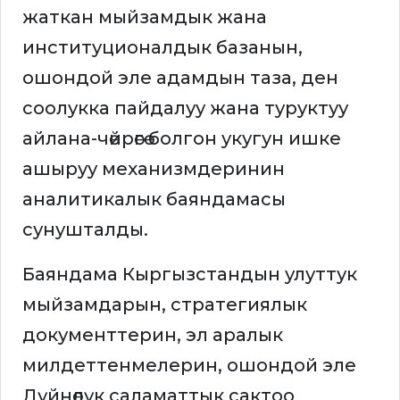
жаткан мыйзамдык жана
институционалдык базанын,
ошондой эле адамдын таза, ден
соолукка пайдалуу жана туруктуу
айлана-чөйрөгө болгон укугун ишке
ашыруу механизмдеринин
аналитикалык баяндамасы
сунушталды.
Баяндама Кыргызстандын улуттук
мыйзамдарын, стратегиялык
документтерин, эл аралык
милдеттенмелерин, ошондой эле
Дүйнөлүк саламаттык сактоо