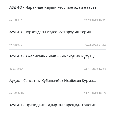
АУДИО - Израилде жарым миллион адам наараз...
4599161
13.03.2023 19:22
АУДИО - Түркиядагы издөө-куткаруу иштерин ...
4569791
19.02.2023 21:32
АУДИО - Америкалык чалгынчы: Дүйнө жүзү Пу...
4630371
24.01.2023 14:39
Аудио - Саясатчы Кубанычбек Исабеков Курма...
4665479
21.01.2023 18:15
АУДИО - Президент Садыр Жапаровдун Констит...