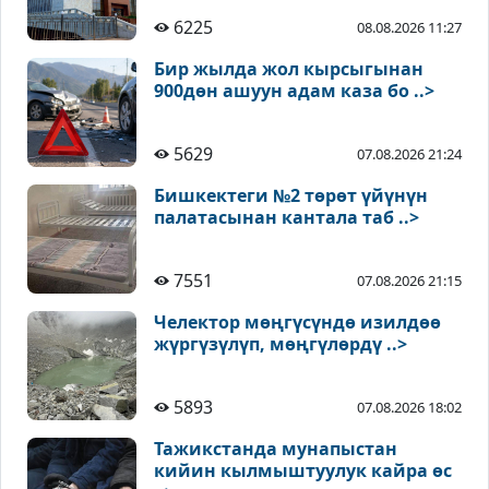
6225
08.08.2026 11:27
Бир жылда жол кырсыгынан
900дөн ашуун адам каза бо ..>
5629
07.08.2026 21:24
Бишкектеги №2 төрөт үйүнүн
палатасынан кантала таб ..>
7551
07.08.2026 21:15
Челектор мөңгүсүндө изилдөө
жүргүзүлүп, мөңгүлөрдү ..>
5893
07.08.2026 18:02
Тажикстанда мунапыстан
кийин кылмыштуулук кайра өс