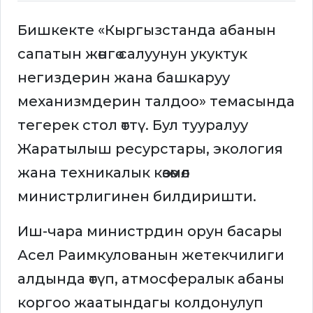
Бишкекте «Кыргызстанда абанын
сапатын жөнгө салуунун укуктук
негиздерин жана башкаруу
механизмдерин талдоо» темасында
тегерек стол өттү. Бул тууралуу
Жаратылыш ресурстары, экология
жана техникалык көзөмөл
министрлигинен билдиришти.
Иш-чара министрдин орун басары
Асел Раимкулованын жетекчилиги
алдында өтүп, атмосфералык абаны
коргоо жаатындагы колдонулуп