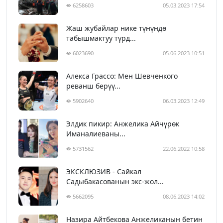
6258603
05.03.2023 17:54
Жаш жубайлар нике түнүндө
табышмактуу түрд...
6023690
05.06.2023 10:51
Алекса Грассо: Мен Шевченкого
реванш берүү...
5902640
06.03.2023 12:49
Элдик пикир: Анжелика Айчүрөк
Иманалиеваны...
5731562
22.06.2022 10:58
ЭКСКЛЮЗИВ - Сайкал
Садыбакасованын экс-жол...
5662095
08.06.2023 14:02
Назира Айтбекова Анжеликанын бетин