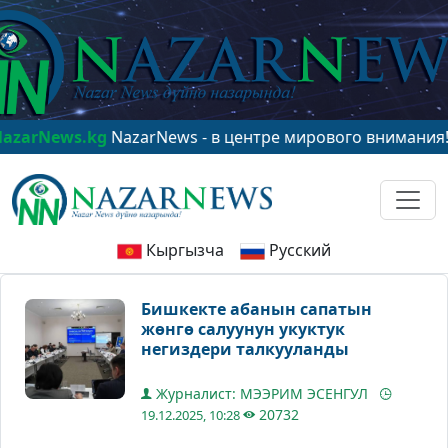
ws.kg
NazarNews - в центре мирового внимания!
www.N
Кыргызча
Русский
Бишкекте абанын сапатын
жөнгө салуунун укуктук
негиздери талкууланды
Журналист: МЭЭРИМ ЭСЕНГУЛ
20732
19.12.2025, 10:28