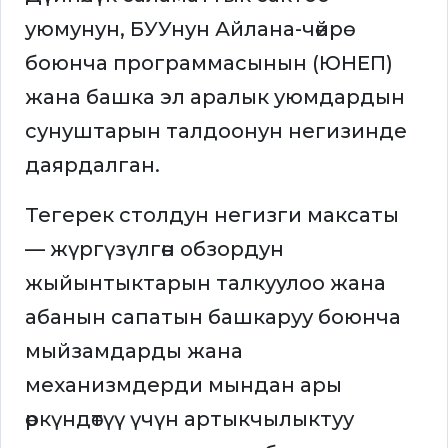
уюмунун, БУУнун Айлана-чөйрө
боюнча программасынын (ЮНЕП)
жана башка эл аралык уюмдардын
сунуштарын талдоонун негизинде
даярдалган.
Тегерек столдун негизги максаты
— жүргүзүлгөн обзордун
жыйынтыктарын талкуулоо жана
абанын сапатын башкаруу боюнча
мыйзамдарды жана
механизмдерди мындан ары
өркүндөтүү үчүн артыкчылыктуу