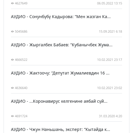
4627649
06.05.2022 13:15
АУДИО - Сонунбүбү Кадырова: “Мен жазган Ка...
5045686
15.09.2021 6:18
АУДИО - Жыргалбек Бабаев: “Кубанычбек Жума...
4666522
10.02.2021 23:17
АУДИО - Жактоочу: “Депутат Жумалиевдин 16 ...
4636640
10.02.2021 23:02
АУДИО - ...Коронавирус келгенине аябай сүй...
4691724
31.03.2020 4:20
АУДИО - Чжун Наньшань, эксперт: “Кытайда к...