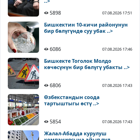
..>
5898
07.08.2026 17:51
Бишкектин 10-кичи районунун
бир бөлүгүндө суу убак ..>
6086
07.08.2026 17:46
Бишкекте Тоголок Молдо
көчөсүнүн бир бөлүгү убакты ..>
6806
07.08.2026 17:43
Өзбекстандын соода
тартыштыгы өстү ..>
5854
07.08.2026 17:43
Жалал-Абадда курулуш
компаниясына айып пул