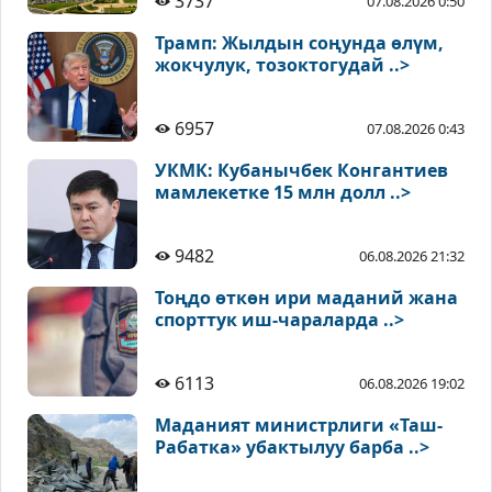
3737
07.08.2026 0:50
Трамп: Жылдын соңунда өлүм,
жокчулук, тозоктогудай ..>
6957
07.08.2026 0:43
УКМК: Кубанычбек Конгантиев
мамлекетке 15 млн долл ..>
9482
06.08.2026 21:32
Тоңдо өткөн ири маданий жана
спорттук иш-чараларда ..>
6113
06.08.2026 19:02
Маданият министрлиги «Таш-
Рабатка» убактылуу барба ..>