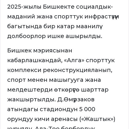
2025-жылы Бишкекте социалдык-
маданий жана спорттук инфрастүзүм
багытында бир катар маанилүү
долбоорлор ишке ашырылды.
Бишкек мэриясынан
кабарлашкандай, «Алга» спорттук
комплекси реконструкцияланып,
спорт менен машыгууга жана
мелдештерди өткөрүүгө шарттар
жакшыртылды. Д.Өмүрзаков
атындагы стадиондун 5 000
орундуу кичи аренасы («Жаштык»)
курулду. Ала-Тоо борбордук