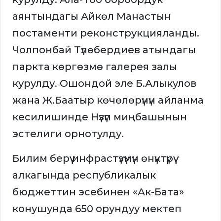
аянтындагы Айкөл Манастын
постаменти реконструкцияланды.
Чолпонбай Түлөбердиев атындагы
паркта көргөзмө галерея залы
курулду. Ошондой эле Б.Алыкулов
жана Ж.Баатыр көчөлөрүнүн айланма
кесилишинде Нүзүп миңбашынын
эстелиги орнотулду.
Билим берүү инфрастүзүмүн өнүктүрүү
алкагында республикалык
бюджеттин эсебинен «Ак-Бата»
конушунда 650 орундуу мектеп