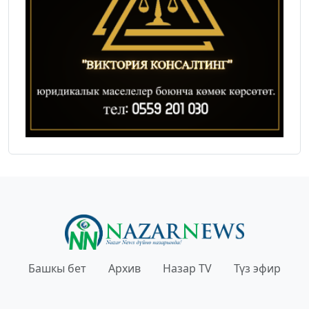
Башкы бет
Архив
Назар TV
Түз эфир