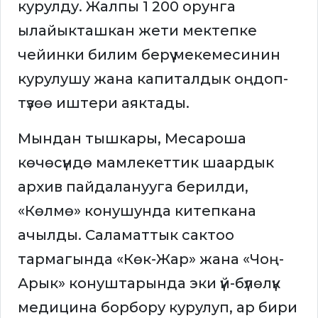
курулду. Жалпы 1 200 орунга
ылайыкташкан жети мектепке
чейинки билим берүү мекемесинин
курулушу жана капиталдык оңдоп-
түзөө иштери аяктады.
Мындан тышкары, Месароша
көчөсүндө мамлекеттик шаардык
архив пайдаланууга берилди,
«Көлмө» конушунда китепкана
ачылды. Саламаттык сактоо
тармагында «Көк-Жар» жана «Чоң-
Арык» конуштарында эки үй-бүлөлүк
медицина борбору курулуп, ар бири