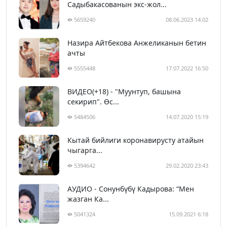
Садыбакасованын экс-жол...
5659240
08.06.2023 14:02
Назира Айтбекова Анжеликанын бетин
ачты
5555448
17.07.2022 16:50
ВИДЕО(+18) - "Муунтуп, башына
секирип". Өс...
5484506
14.07.2020 15:19
Кытай бийлиги коронавирусту атайын
чыгарга...
5394642
29.02.2020 23:43
АУДИО - Сонунбүбү Кадырова: “Мен
жазган Ка...
5041324
15.09.2021 6:18