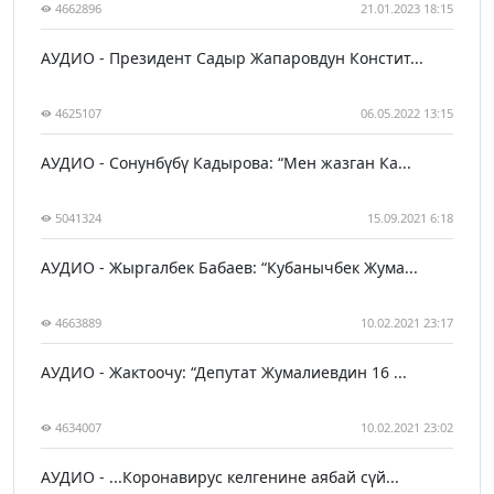
4662896
21.01.2023 18:15
АУДИО - Президент Садыр Жапаровдун Констит...
4625107
06.05.2022 13:15
АУДИО - Сонунбүбү Кадырова: “Мен жазган Ка...
5041324
15.09.2021 6:18
АУДИО - Жыргалбек Бабаев: “Кубанычбек Жума...
4663889
10.02.2021 23:17
АУДИО - Жактоочу: “Депутат Жумалиевдин 16 ...
4634007
10.02.2021 23:02
АУДИО - ...Коронавирус келгенине аябай сүй...