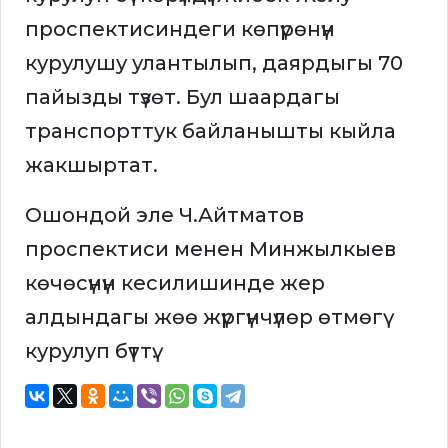
проспектисиндеги көпүрөнүн
курулушу улантылып, даярдыгы 70
пайызды түзөт. Бул шаардагы
транспорттук байланышты кыйла
жакшыртат.
Ошондой эле Ч.Айтматов
проспектиси менен Минжылкыев
көчөсүнүн кесилишинде жер
алдындагы жөө жүргүнчүлөр өтмөгү
курулуп бүттү.