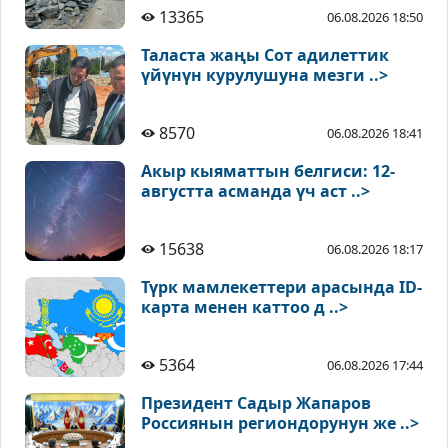
13365
06.08.2026 18:50
Таласта жаңы Сот адилеттик
үйүнүн курулушуна мезги ..>
8570
06.08.2026 18:41
Акыр кыяматтын белгиси: 12-
августта асманда үч аст ..>
15638
06.08.2026 18:17
Түрк мамлекеттери арасында ID-
карта менен каттоо д ..>
5364
06.08.2026 17:44
Президент Садыр Жапаров
Россиянын региондорунун же ..>