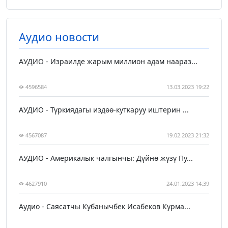
Аудио новости
АУДИО - Израилде жарым миллион адам наараз...
4596584
13.03.2023 19:22
АУДИО - Түркиядагы издөө-куткаруу иштерин ...
4567087
19.02.2023 21:32
АУДИО - Америкалык чалгынчы: Дүйнө жүзү Пу...
4627910
24.01.2023 14:39
Аудио - Саясатчы Кубанычбек Исабеков Курма...