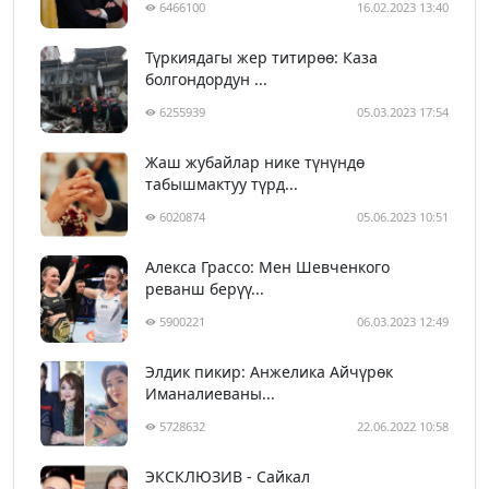
6466100
16.02.2023 13:40
Түркиядагы жер титирөө: Каза
болгондордун ...
6255939
05.03.2023 17:54
Жаш жубайлар нике түнүндө
табышмактуу түрд...
6020874
05.06.2023 10:51
Алекса Грассо: Мен Шевченкого
реванш берүү...
5900221
06.03.2023 12:49
Элдик пикир: Анжелика Айчүрөк
Иманалиеваны...
5728632
22.06.2022 10:58
ЭКСКЛЮЗИВ - Сайкал