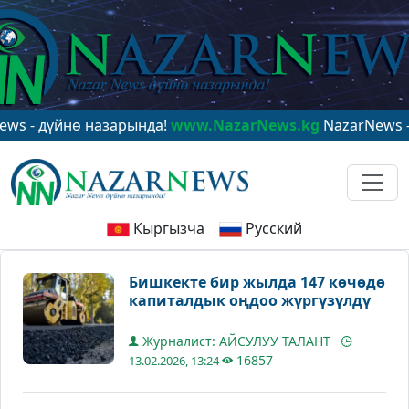
йнө назарында!
www.NazarNews.kg
NazarNews - в цент
Кыргызча
Русский
Бишкекте бир жылда 147 көчөдө
капиталдык оңдоо жүргүзүлдү
Журналист: АЙСУЛУУ ТАЛАНТ
16857
13.02.2026, 13:24