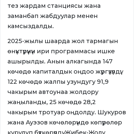
тез жардам станциясы жана
заманбап жабдуулар менен
камсыздалды.
2025-жылы шаарда жол тармагын
өнүктүрүүнүн ири программасы ишке
ашырылды. Анын алкагында 147
көчөдө капиталдык оңдоо жүргүзүлдү:
122 көчөдө жалпы узундугу 91,9
чакырым автоунаа жолдору
жаңыланды, 25 көчөдө 28,2
чакырым тротуар оңдолду. Шукуров
жана Ауэзов көчөлөрүндө көпүрөлөр
курулуп бүткөрүлдү. Жибек-Жолу