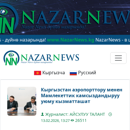
нө назарында!
www.NazarNews.kg
NazarNews - в центр
Кыргызча
Русский
Кыргызстан аэропорттору менен
Мамлекеттик камсыздандыруу
уюму кызматташат
Журналист: АЙСУЛУУ ТАЛАНТ
26511
13.02.2026, 13:27