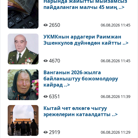
Нарында жайытты мыйзамсыз
пайдаланган малчы 45 миң ..>
2650
06.08.2026 11:45
УКМКнын ардагери Раимжан
Эшенкулов дүйнөдөн кайтты ..>
4670
06.08.2026 11:45
Ванганын 2026-жылга
байланыштуу божомолдору
кайрад ..>
6351
06.08.2026 11:39
Кытай чет өлкөгө чыгуу
эрежелерин катаалдатты ..>
2919
06.08.2026 11:29