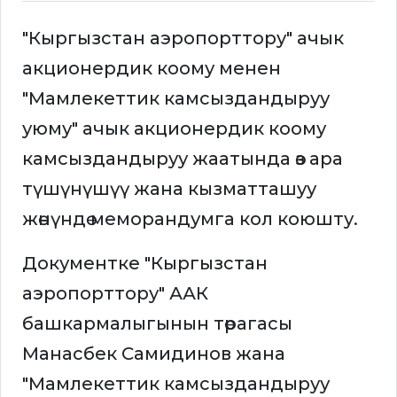
"Кыргызстан аэропорттору" ачык
акционердик коому менен
"Мамлекеттик камсыздандыруу
уюму" ачык акционердик коому
камсыздандыруу жаатында өз ара
түшүнүшүү жана кызматташуу
жөнүндө меморандумга кол коюшту.
Документке "Кыргызстан
аэропорттору" ААК
башкармалыгынын төрагасы
Манасбек Самидинов жана
"Мамлекеттик камсыздандыруу