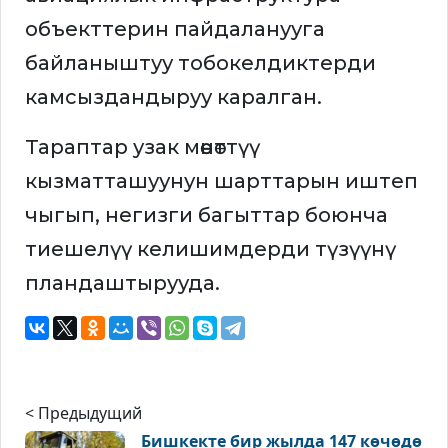
объекттерин пайдаланууга
байланыштуу тобокелдиктерди
камсыздандыруу каралган.
Тараптар узак мөөнөттүү
кызматташуунун шарттарын иштеп
чыгып, негизги багыттар боюнча
тиешелүү келишимдерди түзүүнү
пландаштырууда.
< Предыдущий
Бишкекте бир жылда 147 көчөдө