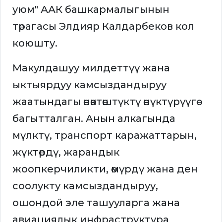
уюм" ААК башкармалыгынын
төрагасы Элдияр Калдарбеков кол
коюшту.
Макулдашуу милдеттүү жана
ыктыярдуу камсыздандыруу
жаатындагы өнөктөштүктү өнүктүрүүгө
багытталган. Анын алкагында
мүлктү, транспорт каражаттарын,
жүктөрдү, жарандык
жоопкерчиликти, өмүрдү жана ден
соолукту камсыздандыруу,
ошондой эле ташууларга жана
авиациялык инфраструктура