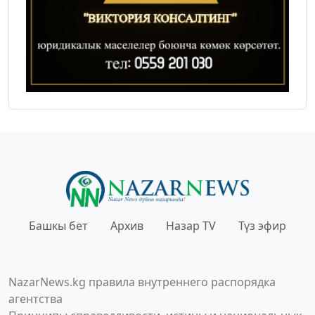
Башкы бет
Архив
Назар TV
Түз эфир
NazarNews.kg правила внутреннего распорядка
агентства