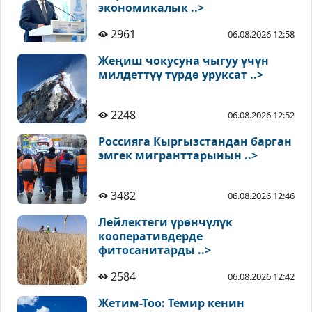
экономикалык ..>
2961
06.08.2026 12:58
Жеңиш чокусуна чыгуу үчүн
милдеттүү түрдө уруксат ..>
2248
06.08.2026 12:52
Россияга Кыргызстандан барган
эмгек мигранттарынын ..>
3482
06.08.2026 12:46
Лейлектеги үрөнчүлүк
кооперативдерде
фитосанитарды ..>
2584
06.08.2026 12:42
Жетим-Тоо: Темир кенин