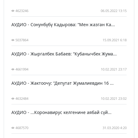
4623246
06.05.2022 13:15
АУДИО - Сонунбүбү Кадырова: “Мен жазган Ка...
5037864
15.09.2021 6:18
АУДИО - Жыргалбек Бабаев: “Кубанычбек Жума...
4661994
10.02.2021 23:17
АУДИО - Жактоочу: “Депутат Жумалиевдин 16 ...
4632484
10.02.2021 23:02
АУДИО - ...Коронавирус келгенине аябай сүй...
4687570
31.03.2020 4:20