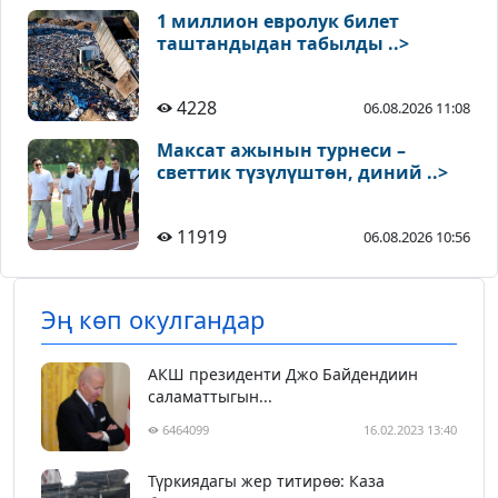
1 миллион евролук билет
таштандыдан табылды ..>
4228
06.08.2026 11:08
Максат ажынын турнеси –
светтик түзүлүштөн, диний ..>
11919
06.08.2026 10:56
Эң көп окулгандар
АКШ президенти Джо Байдендиин
саламаттыгын...
6464099
16.02.2023 13:40
Түркиядагы жер титирөө: Каза