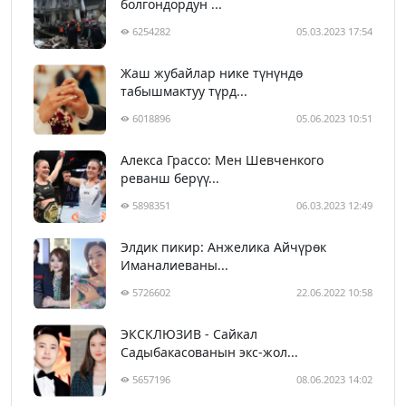
болгондордун ...
6254282
05.03.2023 17:54
Жаш жубайлар нике түнүндө
табышмактуу түрд...
6018896
05.06.2023 10:51
Алекса Грассо: Мен Шевченкого
реванш берүү...
5898351
06.03.2023 12:49
Элдик пикир: Анжелика Айчүрөк
Иманалиеваны...
5726602
22.06.2022 10:58
ЭКСКЛЮЗИВ - Сайкал
Садыбакасованын экс-жол...
5657196
08.06.2023 14:02