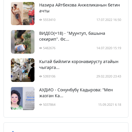
Назира Айтбекова Анжеликанын бетин
ачты
5553410
17.07.2022 16:50
ВИДЕО(+18) - "Муунтуп, башына
секирип". Өс...
5482676
14.07.2020 15:19
Кытай бийлиги коронавирусту атайын
чыгарга...
5393106
29.02.2020 23:43
АУДИО - Сонунбүбү Кадырова: “Мен
жазган Ка...
5037864
15.09.2021 6:18