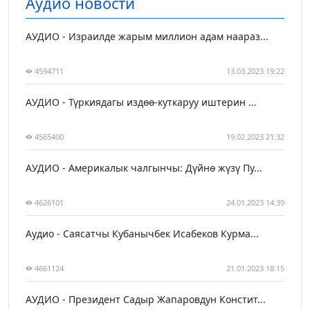
Аудио новости
АУДИО - Израилде жарым миллион адам наараз...
4594711
13.03.2023 19:22
АУДИО - Түркиядагы издөө-куткаруу иштерин ...
4565400
19.02.2023 21:32
АУДИО - Америкалык чалгынчы: Дүйнө жүзү Пу...
4626101
24.01.2023 14:39
Аудио - Саясатчы Кубанычбек Исабеков Курма...
4661124
21.01.2023 18:15
АУДИО - Президент Садыр Жапаровдун Констит...