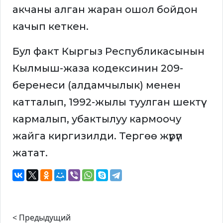
акчаны алган жаран ошол бойдон
качып кеткен.
Бул факт Кыргыз Республикасынын
Кылмыш-жаза кодексинин 209-
беренеси (алдамчылык) менен
катталып, 1992-жылы туулган шектүү
кармалып, убактылуу кармоочу
жайга киргизилди. Тергөө жүрүп
жатат.
< Предыдущий