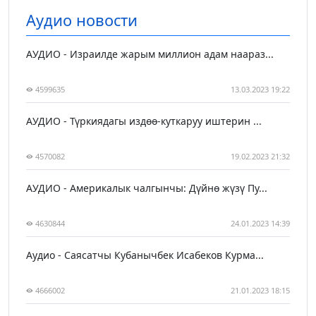
Аудио новости
АУДИО - Израилде жарым миллион адам наараз...
4599635
13.03.2023 19:22
АУДИО - Түркиядагы издөө-куткаруу иштерин ...
4570082
19.02.2023 21:32
АУДИО - Америкалык чалгынчы: Дүйнө жүзү Пу...
4630844
24.01.2023 14:39
Аудио - Саясатчы Кубанычбек Исабеков Курма...
4666002
21.01.2023 18:15