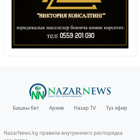
Башкы бет
Архив
Назар TV
Түз эфир
NazarNews.kg правила внутреннего распорядка