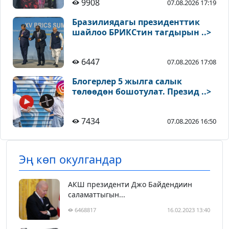
9908
07.08.2026 17:19
Бразилиядагы президенттик
шайлоо БРИКСтин тагдырын ..>
6447
07.08.2026 17:08
Блогерлер 5 жылга салык
төлөөдөн бошотулат. Презид ..>
7434
07.08.2026 16:50
Эң көп окулгандар
АКШ президенти Джо Байдендиин
саламаттыгын...
6468817
16.02.2023 13:40