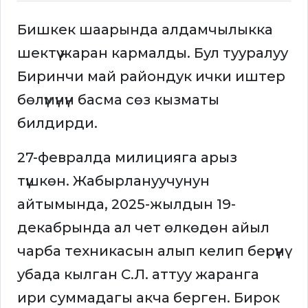
Бишкек шаарында алдамчылыкка
шектүү жаран кармалды. Бул тууралуу
Биринчи май райондук ички иштер
бөлүмүнүн басма сөз кызматы
билдирди.
27-февралда милицияга арыз
түшкөн. Жабырлануучунун
айтымында, 2025-жылдын 19-
декабрында ал чет өлкөдөн айыл
чарба техникасын алып келип берүүнү
убада кылган С.Л. аттуу жаранга
ири суммадагы акча берген. Бирок