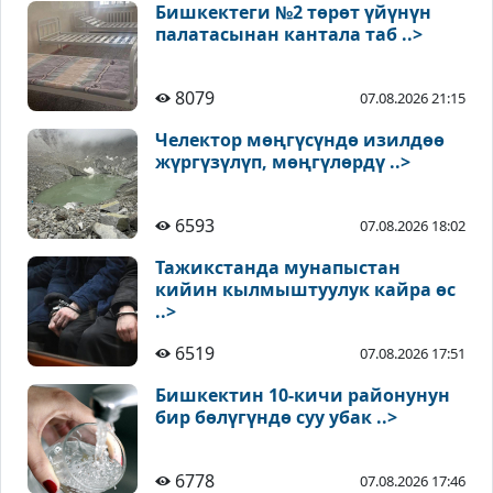
Бишкектеги №2 төрөт үйүнүн
палатасынан кантала таб ..>
8079
07.08.2026 21:15
Челектор мөңгүсүндө изилдөө
жүргүзүлүп, мөңгүлөрдү ..>
6593
07.08.2026 18:02
Тажикстанда мунапыстан
кийин кылмыштуулук кайра өс
..>
6519
07.08.2026 17:51
Бишкектин 10-кичи районунун
бир бөлүгүндө суу убак ..>
6778
07.08.2026 17:46