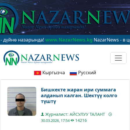
ө назарында!
www.NazarNews.kg
NazarNews - в центре
Кыргызча
Русский
Бишкекте жаран ири суммага
алданып калган. Шектүү колго
түштү
Журналист: АЙСУЛУУ ТАЛАНТ
14216
30.03.2026, 17:54