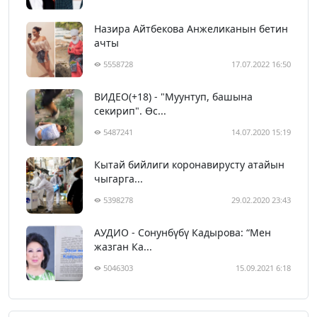
Назира Айтбекова Анжеликанын бетин
ачты
5558728
17.07.2022 16:50
ВИДЕО(+18) - "Муунтуп, башына
секирип". Өс...
5487241
14.07.2020 15:19
Кытай бийлиги коронавирусту атайын
чыгарга...
5398278
29.02.2020 23:43
АУДИО - Сонунбүбү Кадырова: “Мен
жазган Ка...
5046303
15.09.2021 6:18