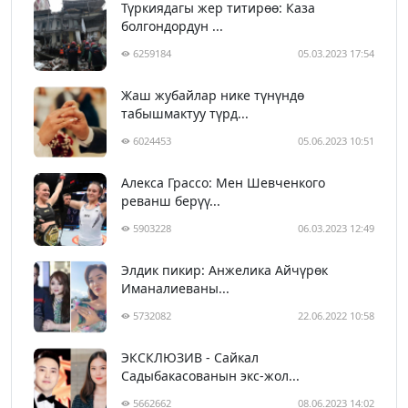
Түркиядагы жер титирөө: Каза
болгондордун ...
6259184
05.03.2023 17:54
Жаш жубайлар нике түнүндө
табышмактуу түрд...
6024453
05.06.2023 10:51
Алекса Грассо: Мен Шевченкого
реванш берүү...
5903228
06.03.2023 12:49
Элдик пикир: Анжелика Айчүрөк
Иманалиеваны...
5732082
22.06.2022 10:58
ЭКСКЛЮЗИВ - Сайкал
Садыбакасованын экс-жол...
5662662
08.06.2023 14:02