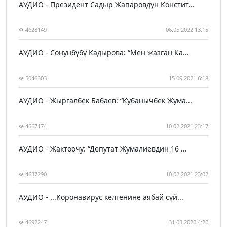
АУДИО - Президент Садыр Жапаровдун Констит...
4628149
06.05.2022 13:15
АУДИО - Сонунбүбү Кадырова: “Мен жазган Ка...
5046303
15.09.2021 6:18
АУДИО - Жыргалбек Бабаев: “Кубанычбек Жума...
4667174
10.02.2021 23:17
АУДИО - Жактоочу: “Депутат Жумалиевдин 16 ...
4637290
10.02.2021 23:02
АУДИО - ...Коронавирус келгенине аябай сүй...
4692247
31.03.2020 4:20