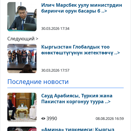
Илич Марсбек уулу министрдин
биринчи орун басары б ..>
30.03.2026 17:34
Следующий >
Кыргызстан Глобалдык тоо
өнөктөштүгүнүн жетектөөчү ..>
30.03.2026 17:57
Последние новости
Сауд Арабиясы, Түркия жана
Пакистан коргонуу туура ..>
3990
08.08.2026 16:59
«Амина» тиркемеси: Кыргыз