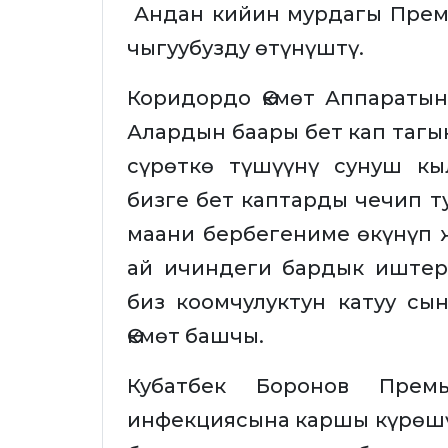
Андан кийин мурдагы Премь
чыгуубузду өтүнүштү.
Коридордо Өкмөт Аппаратын
Алардын баары бет кап тагы
сүрөткө түшүүнү сунуш к
бизге бет каптарды чечип т
маани бербегениме өкүнүп 
ай ичиндеги бардык иштер
биз коомчулуктун катуу сын
Өкмөт башчы.
Кубатбек Боронов Премь
инфекциясына каршы күрөш