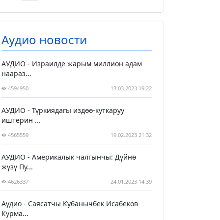
Аудио новости
АУДИО - Израилде жарым миллион адам
наараз...
4594950
13.03.2023 19:22
АУДИО - Түркиядагы издөө-куткаруу
иштерин ...
4565559
19.02.2023 21:32
АУДИО - Америкалык чалгынчы: Дүйнө
жүзү Пу...
4626337
24.01.2023 14:39
Аудио - Саясатчы Кубанычбек Исабеков
Курма...