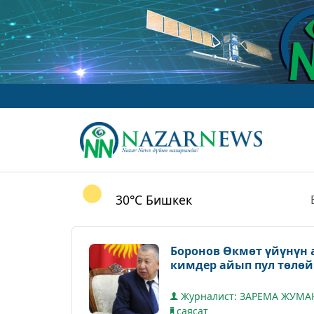
ww
30°C
Бишкек
Боронов Өкмөт үйүнүн 
кимдер айып пул төлөй
Журналист: ЗАРЕМА ЖУМ
саясат