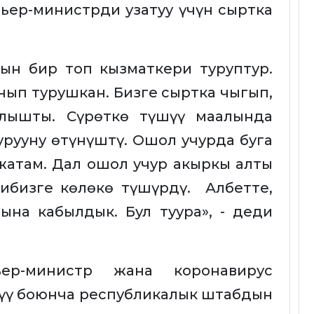
ер-министрди узатуу үчүн сыртка
ын бир топ кызматкери туруптур.
нып турушкан. Бизге сыртка чыгып,
ылышты. Сүрөткө түшүү маалында
урууну өтүнүштү. Ошол учурда буга
жатам. Дал ошол учур акыркы алты
ибизге көлөкө түшүрдү. Албетте,
ына кабылдык. Бул туура», - деди
ер-министр жана коронавирус
үү боюнча республикалык штабдын