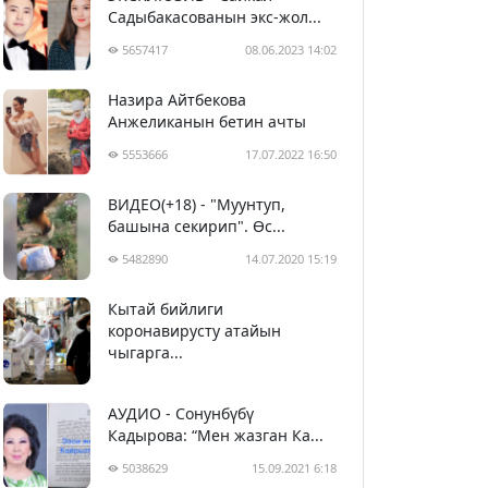
Садыбакасованын экс-жол...
5657417
08.06.2023 14:02
Назира Айтбекова
Анжеликанын бетин ачты
5553666
17.07.2022 16:50
ВИДЕО(+18) - "Муунтуп,
башына секирип". Өс...
5482890
14.07.2020 15:19
Кытай бийлиги
5393291
29.02.2020 23:43
коронавирусту атайын
чыгарга...
АУДИО - Сонунбүбү
Кадырова: “Мен жазган Ка...
5038629
15.09.2021 6:18