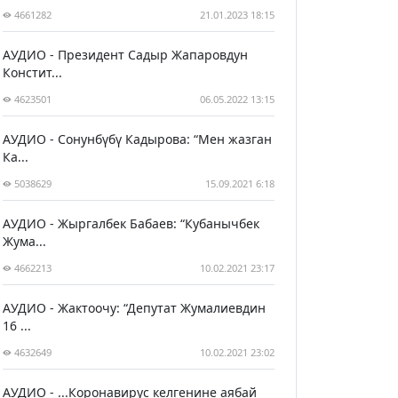
4661282
21.01.2023 18:15
АУДИО - Президент Садыр Жапаровдун
Констит...
4623501
06.05.2022 13:15
АУДИО - Сонунбүбү Кадырова: “Мен жазган
Ка...
5038629
15.09.2021 6:18
АУДИО - Жыргалбек Бабаев: “Кубанычбек
Жума...
4662213
10.02.2021 23:17
АУДИО - Жактоочу: “Депутат Жумалиевдин
16 ...
4632649
10.02.2021 23:02
АУДИО - ...Коронавирус келгенине аябай