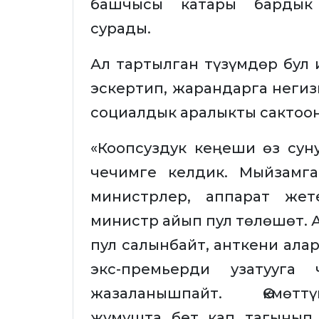
башчысы катары бардык 
сурады.
Ал тартылган түзүмдөр бул
эскертип, жарандарга негизг
социалдык аралыкты сактоон
«Коопсуздук кеңеши өз су
чечимге келдик. Мыйзамга
министрлер, аппарат жет
министр айып пул төлөшөт.
пул салынбайт, анткени ал
экс-премьерди узатууга
жазаланышпайт. Өкмөттү
жумушта бет кап тагынып