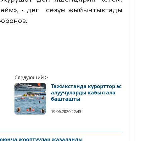
райм», - деп сөзүн жыйынтыктады
Боронов.
Следующий >
Тажикстанда курорттор эс
алуучуларды кабыл ала
башташты
лар
йт"
19.06.2020 22:43
оюнча жооптуулар жазаланды