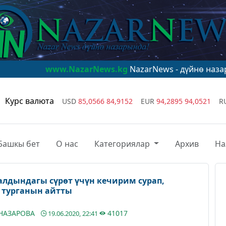
w.NazarNews.kg
NazarNews - дүйнө назарында!
www.N
Курс валюта
USD
85,0566
84,9152
EUR
94,2895
94,0521
R
Башкы бет
О нас
Категориялар
Архив
На
алдындагы сүрөт үчүн кечирим сурап,
 турганын айтты
АНАЗАРОВА
41017
19.06.2020, 22:41