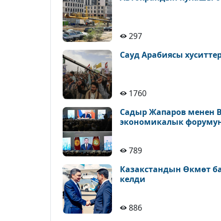
297
Сауд Арабиясы хуситт
1760
Садыр Жапаров менен 
экономикалык форуму
789
Казакстандын Өкмөт б
келди
886