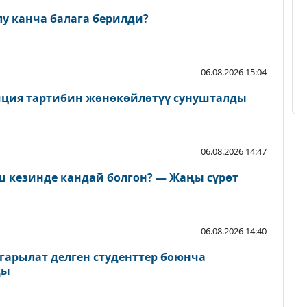
лу канча балага берилди?
06.08.2026 15:04
иция тартибин жөнөкөйлөтүү сунушталды
06.08.2026 14:47
 кезинде кандай болгон? — Жаңы сүрөт
06.08.2026 14:40
арылат делген студенттер боюнча
ды