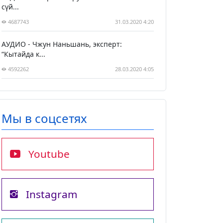
сүй...
4687743
31.03.2020 4:20
АУДИО - Чжун Наньшань, эксперт:
“Кытайда к...
4592262
28.03.2020 4:05
Мы в соцсетях
Youtube
Instagram