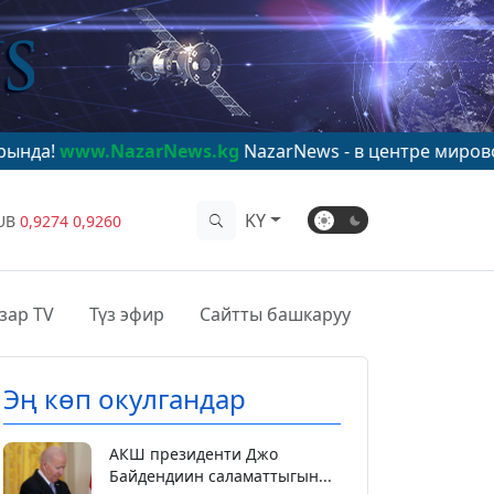
azarNews.kg
NazarNews - в центре мирового внимания
KY
UB
0,9274
0,9260
зар TV
Түз эфир
Сайтты башкаруу
Эң көп окулгандар
АКШ президенти Джо
Байдендиин саламаттыгын...