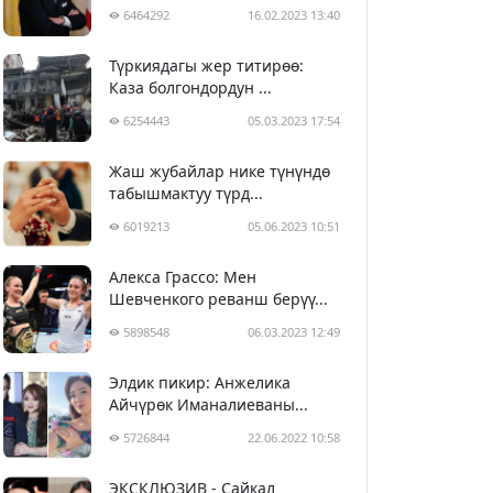
6464292
16.02.2023 13:40
Түркиядагы жер титирөө:
Каза болгондордун ...
6254443
05.03.2023 17:54
Жаш жубайлар нике түнүндө
табышмактуу түрд...
6019213
05.06.2023 10:51
Алекса Грассо: Мен
Шевченкого реванш берүү...
5898548
06.03.2023 12:49
Элдик пикир: Анжелика
Айчүрөк Иманалиеваны...
5726844
22.06.2022 10:58
ЭКСКЛЮЗИВ - Сайкал