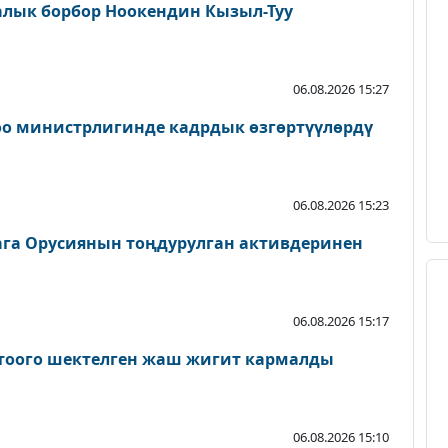
алык борбор Ноокендин Кызыл-Туу
06.08.2026 15:27
оо министрлигинде кадрдык өзгөртүүлөрдү
06.08.2026 15:23
га Орусиянын тоңдурулган активдеринен
06.08.2026 15:17
ктоого шектелген жаш жигит кармалды
06.08.2026 15:10