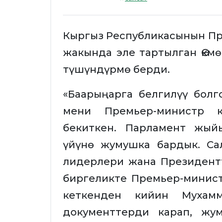
Кыргыз Республикасынын Пр
жакында эле тартылган Өкм
түшүндүрмө берди.
«Баарыңарга белгилүү бол
мени Премьер-министр к
бекиткен. Парламент жый
үйүнө жумушка бардык. Са
лидерлери жана Президент
биргеликте Премьер-минис
кеткенден кийин Мухамм
документтерди карап, жу