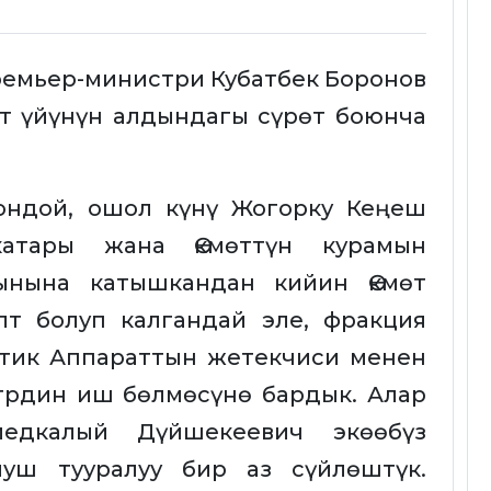
емьер-министри Кубатбек Боронов
өт үйүнүн алдындагы сүрөт боюнча
гондой, ошол күнү Жогорку Кеңеш
атары жана Өкмөттүн курамын
ынына катышкандан кийин Өкмөт
лт болуп калгандай эле, фракция
тик Аппараттын жетекчиси менен
трдин иш бөлмөсүнө бардык. Алар
едкалый Дүйшекеевич экөөбүз
муш тууралуу бир аз сүйлөштүк.