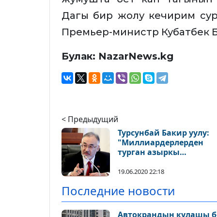
Дагы бир жолу кечирим су
Премьер-министр Кубатбек 
Булак: NazarNews.kg
< Предыдущий
Турсунбай Бакир уулу:
"Миллиардерлерден
турган азыркы
парламенттеги партия
бизди өзүнө тең көрбө
19.06.2020 22:18
Последние новости
Автокрандын кулашы б