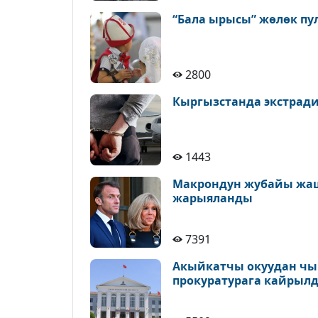
“Бала ырысы” жөлөк пу
2800
Кыргызстанда экстрад
1443
Макрондун жубайы жаш
жарыяланды
7391
Акыйкатчы окуудан чыг
прокуратурага кайрыл