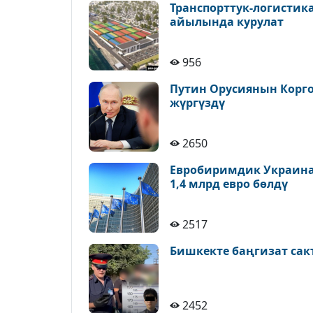
Транспорттук-логистик
айылында курулат
956
Путин Орусиянын Корг
жүргүздү
2650
Евробиримдик Украина
1,4 млрд евро бөлдү
2517
Бишкекте баңгизат са
2452