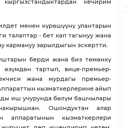
кыргызстандыктардан кечирим
 илдет менен күрөшүүнү улантарын
и талаптар - бет кап тагынуу жана
у кармануу зарылдыгын эскертти.
нуштарын берди жана биз төмөнкү
 өзүмдөн тартып, вице-премьер-
екчиси жана мурдагы премьер-
 Аппараттын кызматкерлерине айып
арды иш учурунда бөлүм башчылары
 чакырышкан. Ошондуктан алар
н аппаратынын кызматкерлери
 жүрүшөт деп ишендирип кетем.