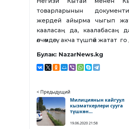
Негизи Кытай менен Кыр
товарларынын документи
жердей айырма чыгып жат
кааласаң да, каалабасаң
өлчөмдөгү акча түшпөй жатат г
Булак: NazarNews.kg
< Предыдущий
Милициянын кайгуул
кызматкерлери сууга
түшкөн
жарандарга карата
түшүндүрүү иштерин
19.06.2020 21:58
жүргүзүштү