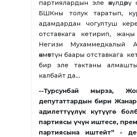
партиялардын эле өкүлдөрү 
БШКны толук таратып, ку
адамдардан чогултуш керек
отставкага кетирип, жаңы 
Негизи Мухаммедкалый Аб
өкмөттүн баары отставкага к
бир эле тактаны алмашт
калбайт да...
--Турсунбай мырза, Ж
депутаттардын бири Жанар
адилеттүүлүк күтүүгө бо
партиясы үчүн иштесе, пре
партиясына иштейт” - де