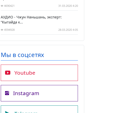
4690421
31.03.2020 4:20
АУДИО - Чжун Наньшань, эксперт:
“Кытайда к...
4594928
28.03.2020 4:05
Мы в соцсетях
Youtube
Instagram