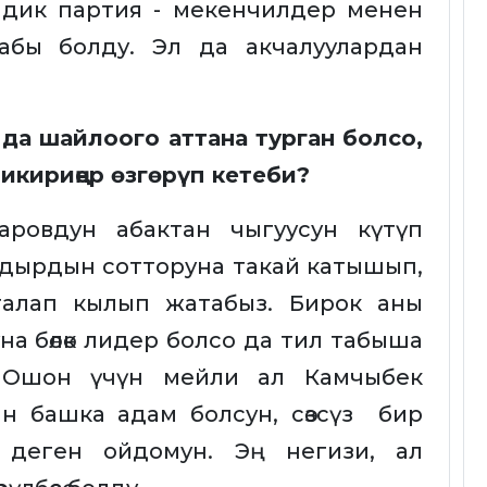
элдик партия - мекенчилдер менен
абы болду. Эл да акчалуулардан
 да шайлоого аттана турган болсо,
икириңер өзгөрүп кетеби?
аровдун абактан чыгуусун күтүп
адырдын сотторуна такай катышып,
алап кылып жатабыз. Бирок аны
а бөлөк лидер болсо да тил табыша
 Ошон үчүн мейли ал Камчыбек
н башка адам болсун, сөзсүз бир
деген ойдомун. Эң негизи, ал