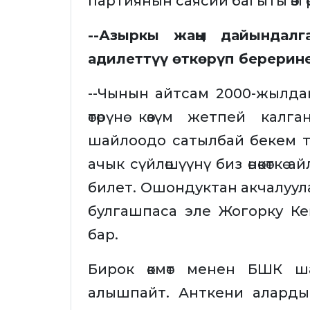
партиянын саясий багыты өзгөрү
--Азыркы жаңы дайындалг
адилеттүү өткөрүп берерин
--Чынын айтсам 2000-жылда
өтөрүнө көзүм жетпей кал
шайлоодо сатылбай бекем ту
ачык сүйлөшүүнү биз өнөкөткө
билет. Ошондуктан акчалуу
булгашпаса эле Жогорку Ке
бар.
Бирок өкмөт менен БШК ша
алышпайт. Анткени алард