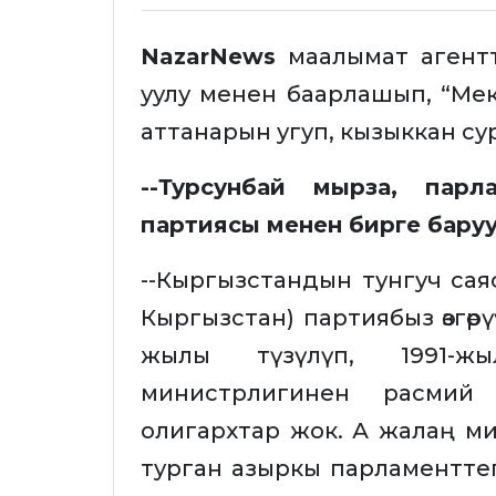
NazarNews
маалымат агентт
уулу менен баарлашып, “Ме
аттанарын угуп, кызыккан су
--Турсунбай мырза, парл
партиясы менен бирге баруу
--Кыргызстандын тунгуч сая
Кыргызстан) партиябыз өзгөрү
жылы түзүлүп, 1991-ж
министрлигинен расмий 
олигархтар жок. А жалаң 
турган азыркы парламенттеги 