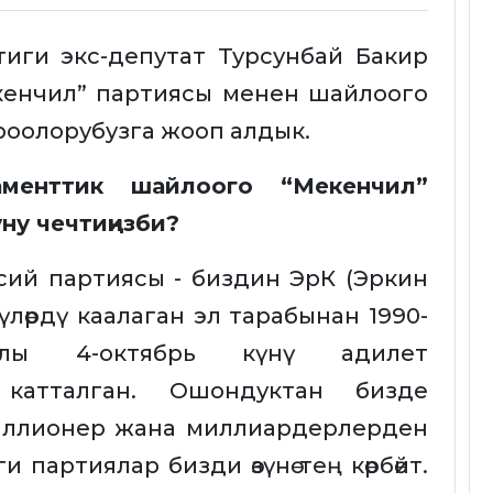
иги экс-депутат Турсунбай Бакир
кенчил” партиясы менен шайлоого
роолорубузга жооп алдык.
аменттик шайлоого “Мекенчил”
ну чечтиңизби?
сий партиясы - биздин ЭрК (Эркин
үлөрдү каалаган эл тарабынан 1990-
ылы 4-октябрь күнү адилет
катталган. Ошондуктан бизде
миллионер жана миллиардерлерден
партиялар бизди өзүнө тең көрбөйт.