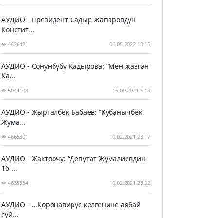
АУДИО - Президент Садыр Жапаровдун
Констит...
4626421
06.05.2022 13:15
АУДИО - Сонунбүбү Кадырова: “Мен жазган
Ка...
5044108
15.09.2021 6:18
АУДИО - Жыргалбек Бабаев: “Кубанычбек
Жума...
4665301
10.02.2021 23:17
АУДИО - Жактоочу: “Депутат Жумалиевдин
16 ...
4635334
10.02.2021 23:02
АУДИО - ...Коронавирус келгенине аябай
сүй...