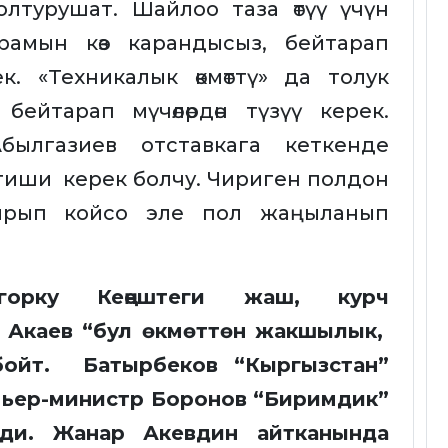
олтурушат. Шайлоо таза өтүү үчүн
рамын көз карандысыз, бейтарап
. «Техникалык өкмөттү» да толук
бейтарап мүчөлөрдөн түзүү керек.
ылгазиев отставкага кеткенде
етиши керек болчу. Чириген полдон
ырып койсо эле пол жаңыланып
огорку Кеңештеги жаш, курч
 Акаев “бул өкмөттөн жакшылык,
лбойт. Батырбеков “Кыргызстан”
мьер-министр Боронов “Биримдик”
ди. Жанар Акевдин айтканында