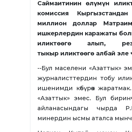
Саймаитинин өлүмүн илик
комиссия Кыргызстанда
миллион доллар Матраим
ишкерлердин каражаты болг
иликтөөгө алып, ре
тыкыр иликтөөгө албай эл
--Бул маселени «Азаттык» эм
журналисттердин тобу иликтеп
ишенимди көбүрөөк жаратмак
«Азаттык» эмес. Бул бири
айланасындагы чырда Р.М
минердин ысмы аталса мынч