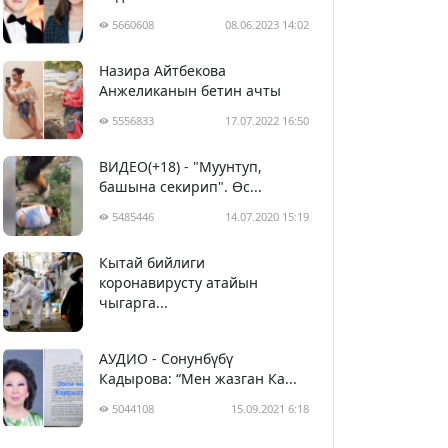
5660608
08.06.2023 14:02
Назира Айтбекова
Анжеликанын бетин ачты
5556833
17.07.2022 16:50
ВИДЕО(+18) - "Муунтуп,
башына секирип". Өс...
5485446
14.07.2020 15:19
Кытай бийлиги
5396304
29.02.2020 23:43
коронавирусту атайын
чыгарга...
АУДИО - Сонунбүбү
Кадырова: “Мен жазган Ка...
5044108
15.09.2021 6:18