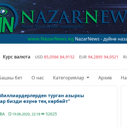
ww.NazarNews.kg
NazarNews - дүйнө назарында!
www.N
Курс валюта
USD
85,0566
84,9152
EUR
94,2895
94,0521
R
Башкы бет
О нас
Категориялар
Архив
На
 "Миллиардерлерден турган азыркы
ар бизди өзүнө тең көрбөйт"
ЕВА
52625
19.06.2020, 22:18