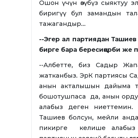
Ошон үчүн өзүбүз сыяктуу 
биригүү бул замандын тал
тажагандыр...
--Эгер ал партиядан Ташиев
бирге бара бересиңерби же п
--Албетте, биз Садыр Жап
жатканбыз. ЭрК партиясы С
анын акталышын дайыма т
бошотушпаса да, анын ордун
алабыз деген ниеттемин.
Ташиев болсун, мейли анда
пикирге келише алабыз 