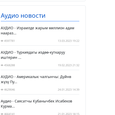
Аудио новости
АУДИО - Израилде жарым миллион адам
наараз...
4597781
13.03.2023 19:22
АУДИО - Түркиядагы издөө-куткаруу
иштерин ...
4568288
19.02.2023 21:32
АУДИО - Америкалык чалгынчы: Дүйнө
жүзү Пу...
4629046
24.01.2023 14:39
Аудио - Саясатчы Кубанычбек Исабеков
Курма...
4664141
21.01.2023 18:15