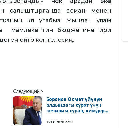
гызстандын чек арадан өткөн
н салыштырганда асман менен
канын көп угабыз. Мындан улам
 да мамлекеттин бюджетине ири
о деген ойго кептелесиң.
Следующий >
Боронов Өкмөт үйүнүн
алдындагы сүрөт үчүн
кечирим сурап, кимдер
айып пул төлөй турганын
айтты
19.06.2020 22:41