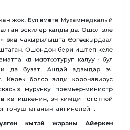
ан жок. Бул өкмөттөн Мухаммедкалый
алган эскилер калды да. Ошол эле
 өткөн чакырылышта Өзгөчө кырдаал
штаган. Ошондон бери иштеп келе
атта көп мөөнөттө отуруп калуу - бул
ти да бузат. Андай адамдар эч
. Керек болсо элди коронавирус
аскасыз мурунку премьер-министр
өп кетишкенин, эч кимди тоготпой
ооптонушпаганын айгинелейт.
рүлгөн кытай жараны Айеркен