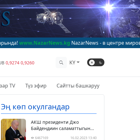
azarNews.kg
NazarNews - в центре мирового внимания
KY
UB
0,9274
0,9260
зар TV
Түз эфир
Сайтты башкаруу
Эң көп окулгандар
АКШ президенти Джо
Байдендиин саламаттыгын...
6467169
16.02.2023 13:40