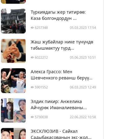
Түркиядагы жер титирөө:
Каза болгондордун ...
6257348
05.03.2023 17:54
Жаш жубайлар нике түнүндө
табышмактуу түрд...
6022212
05.06.2023 10:51
Алекса Грассо: Мен
Шевченкого реванш берүү...
5901552
06.03.2023 12:49
Элдик пикир: Анжелика
Айчүрөк Иманалиеваны...
5730038
22.06.2022 10:58
ЭКСКЛЮЗИВ - Сайкал
Садыбакасованын экс-жол...