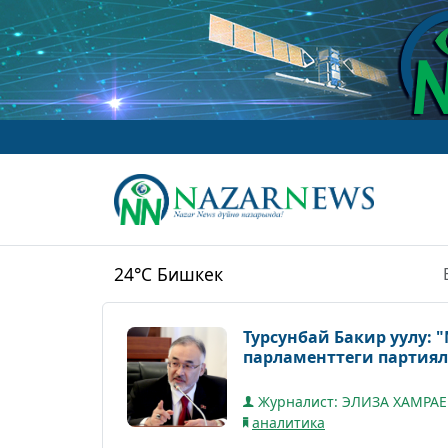
w
24°C
Бишкек
Турсунбай Бакир уулу:
парламенттеги партиял
Журналист: ЭЛИЗА ХАМРА
аналитика