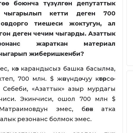
төө боюнча түзүлгөн депутаттык
н чыгарылып кетти деген 700
овдорго тиешеси жоктугун, ал
он деген чечим чыгарды. Азаттык
зонанс жараткан материал
е чыгарып жиберишкенби?
ес, көз карандысыз башка басылма,
, 700 млн. $ жөнүндө чуу көтөрсө -
. Себеби, «Азаттык» азыр мурдагы
нчиси. Экинчиси, ошол 700 млн $
атраимовдун эмес, бөлөк атка
алык резонанс болмок эмес.