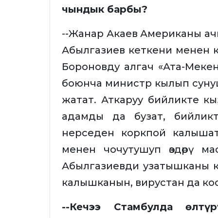
чындык барбы?
--Жанар Акаев Американы ачк
Абылгазиев кеткени менен к
Бороновду алгач «Ата-Мекен»
боюнча министр кылып суну
жатат. Аткаруу бийликте кызм
адамды да бузат, бийлик
нерседен коркпой калышат
менен чочутушуп өздөрү м
Абылгазиевди узатышканы кө
калышканын, вирустан да к
--Кечээ Стамбулда өлтү