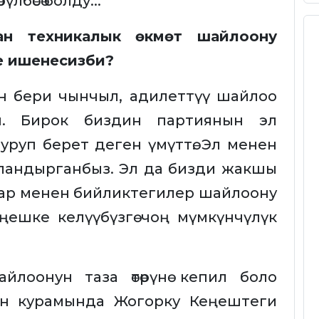
лбөсө болду...
ан техникалык өкмөт шайлоону
е ишенесизби?
н бери чынчыл, адилеттүү шайлоо
ган. Бирок биздин партиянын эл
руп берет деген үмүттө. Эл менен
 айландырганбыз. Эл да бизди жакшы
лар менен бийликтегилер шайлоону
ңешке келүүбүзгө чоң мүмкүнчүлүк
йлоонун таза өтөрүнө кепил боло
ын курамында Жогорку Кеңештеги