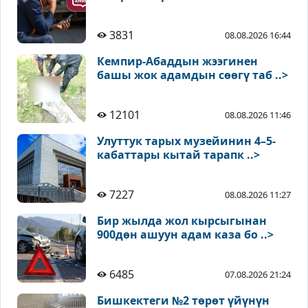
3831
08.08.2026 16:44
Кемпир-Абаддын жээгинен
башы жок адамдын сөөгү таб ..>
12101
08.08.2026 11:46
Улуттук тарых музейинин 4–5-
кабаттары кытай тарапк ..>
7227
08.08.2026 11:27
Бир жылда жол кырсыгынан
900дөн ашуун адам каза бо ..>
6485
07.08.2026 21:24
Бишкектеги №2 төрөт үйүнүн