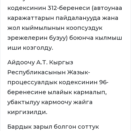
кодексинин 312-беренеси (автоунаа
каражаттарын пайдаланууда жана
жол кыймылынын коопсуздук
эрежелерин бузуу) боюнча кылмыш
иши козголду.
Айдоочу А.Т. Кыргыз
Республикасынын Жазык-
процессуалдык кодексинин 96-
беренесине ылайык кармалып,
убактылуу кармоочу жайга
киргизилди.
Бардык зарыл болгон соттук