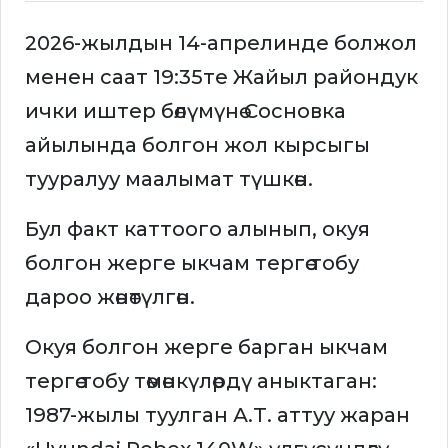
2026-жылдын 14-апрелинде болжол
менен саат 19:35те Жайыл райондук
ички иштер бөлүмүнө Сосновка
айылында болгон жол кырсыгы
тууралуу маалымат түшкөн.
Бул факт каттоого алынып, окуя
болгон жерге ыкчам тергөө тобу
дароо жөнөтүлгөн.
Окуя болгон жерге барган ыкчам
тергөө тобу төмөнкүлөрдү аныктаган:
1987-жылы туулган А.Т. аттуу жаран