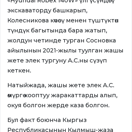
«Hyundai Robex 140W» үлгүсүндөгү
экскаваторду башкарып,
Колесникова көчөсү менен түштүктөн
түндүк багытында бара жатып,
жолдун четинде турган Сосновка
айылынын 2021-жылы туулган жашы
жете элек тургуну А.С.ны сүзүп
кеткен.
Натыйжада, жашы жете элек А.С.
өмүргө кооптуу жаракаттарды алып,
окуя болгон жерде каза болгон.
Бул факт боюнча Кыргыз
Республикасынын Кылмыш-жаза