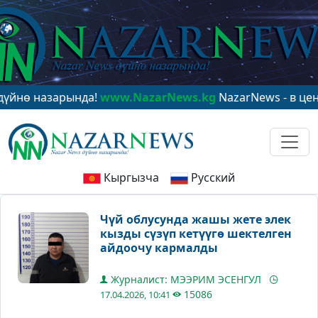
назарында!
www.NazarNews.kg
NazarNews - в центре м
Кыргызча
Русский
Чүй облусунда жашы жете элек
кызды сүзүп кетүүгө шектелген
айдоочу кармалды
Журналист: МЭЭРИМ ЭСЕНГУЛ
15086
17.04.2026, 10:41