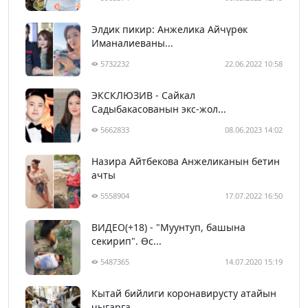
Элдик пикир: Анжелика Айчүрөк
Иманалиеваны...
5732232
22.06.2022 10:58
ЭКСКЛЮЗИВ - Сайкал
Садыбакасованын экс-жол...
5662833
08.06.2023 14:02
Назира Айтбекова Анжеликанын бетин
ачты
5558904
17.07.2022 16:50
ВИДЕО(+18) - "Муунтуп, башына
секирип". Өс...
5487365
14.07.2020 15:19
Кытай бийлиги коронавирусту атайын
чыгарга...