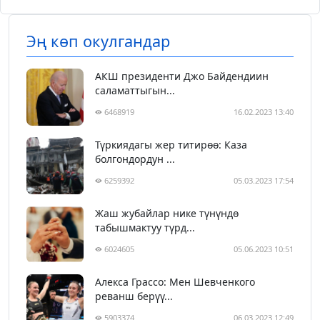
Эң көп окулгандар
АКШ президенти Джо Байдендиин
саламаттыгын...
6468919
16.02.2023 13:40
Түркиядагы жер титирөө: Каза
болгондордун ...
6259392
05.03.2023 17:54
Жаш жубайлар нике түнүндө
табышмактуу түрд...
6024605
05.06.2023 10:51
Алекса Грассо: Мен Шевченкого
реванш берүү...
5903374
06.03.2023 12:49