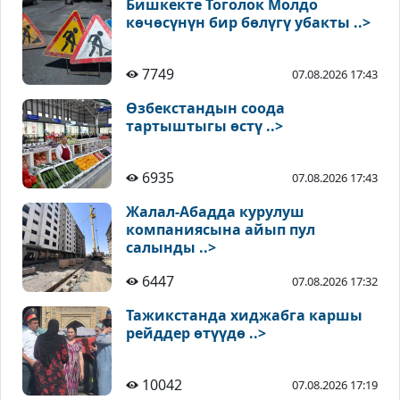
Бишкекте Тоголок Молдо
көчөсүнүн бир бөлүгү убакты ..>
7749
07.08.2026 17:43
Өзбекстандын соода
тартыштыгы өстү ..>
6935
07.08.2026 17:43
Жалал-Абадда курулуш
компаниясына айып пул
салынды ..>
6447
07.08.2026 17:32
Тажикстанда хиджабга каршы
рейддер өтүүдө ..>
10042
07.08.2026 17:19