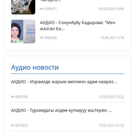
5398471
29.02.2020 23:43
АУДИО - Сонунбүбү Кадырова: “Мен
жазган Ка...
5046540
15.09.2021 6:18
Аудио новости
АУДИО - Израилде жарым миллион адам наараз...
4599768
13.03.2023 19:22
АУДИО - Түркиядагы издөө-куткаруу иштерин ...
4570255
19.02.2023 21:32