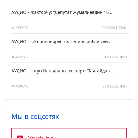
АУДИО - Жактоочу: “Депутат Жумалиевдин 16 ...
4637469
10.02.2021 23:02
АУДИО - ...Коронавирус келгенине аябай сүй...
4692352
31.03.2020 4:20
АУДИО - Чжун Наньшань, эксперт: “Кытайда к...
4596719
28.03.2020 4:05
Мы в соцсетях