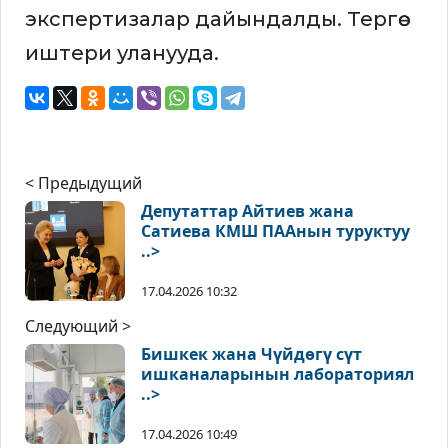
экспертизалар дайындалды. Тергөө
иштери уланууда.
< Предыдущий
Депутаттар Айтиев жана
Сатиева КМШ ПААнын туруктуу
..>
17.04.2026 10:32
Следующий >
Бишкек жана Чүйдөгү сүт
ишканаларынын лабораториял
..>
17.04.2026 10:49