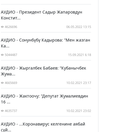
АУДИО - Президент Садыр Жапаровдун
Констит...
4626696
06.05.2022 13:15
АУДИО - Сонунбүбү Кадырова: “Мен жазган
Ка...
5044487
15.09.2021 6:18
АУДИО - Жыргалбек Бабаев: “Кубанычбек
Жума...
4665669
10.02.2021 23:17
АУДИО - Жактоочу: “Депутат Жумалиевдин
16 ...
4635737
10.02.2021 23:02
АУДИО - ...Коронавирус келгенине аябай
сүй...