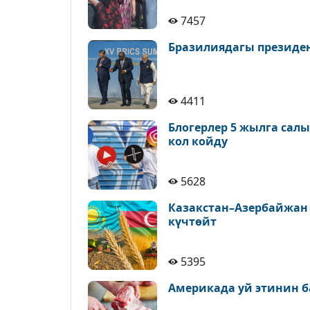
7457
Бразилиядагы президе
4411
Блогерлер 5 жылга сал
кол койду
5628
Казакстан–Азербайжан
күчтөйт
5395
Америкада уй этинин б