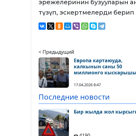
эрежелеринин бузууларын а
түзүп, эскертмелерди берип 
< Предыдущий
Европа картаюуда,
калкынын саны 50
миллионго кыскарыш
мүмкүн
17.04.2026 8:47
Последние новости
Бир жылда жол кырсыгы
4190