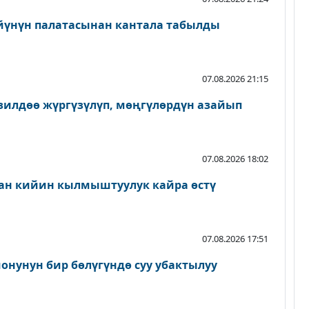
йүнүн палатасынан кантала табылды
07.08.2026 21:15
зилдөө жүргүзүлүп, мөңгүлөрдүн азайып
07.08.2026 18:02
ан кийин кылмыштуулук кайра өстү
07.08.2026 17:51
онунун бир бөлүгүндө суу убактылуу