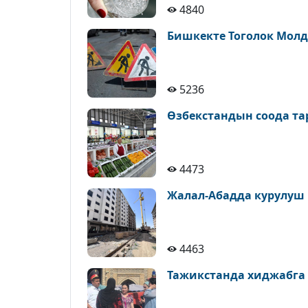
4840
Бишкекте Тоголок Молд
5236
Өзбекстандын соода т
4473
Жалал-Абадда курулуш
4463
Тажикстанда хиджабга