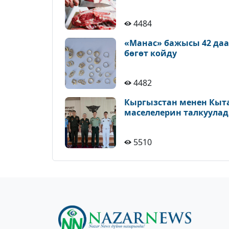
4484
«Манас» бажысы 42 да
бөгөт койду
4482
Кыргызстан менен Кыт
маселелерин талкуула
5510