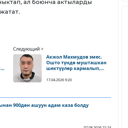
ныктап, ал боюнча актыларды
жатат.
Следующий >
Акжол Махмудов эмес.
Ошто түндө мушташкан
ы
шектүүлөр кармалып,
иши тергөөгө өттү
17.04.2026 9:20
нан 900дөн ашуун адам каза болду
07.08.2026 21:24