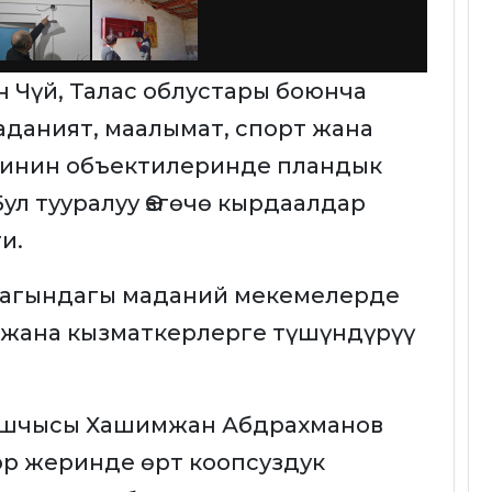
н Чүй, Талас облустары боюнча
даният, маалымат, спорт жана
гинин объектилеринде пландык
ул тууралуу Өзгөчө кырдаалдар
и.
магындагы маданий мекемелерде
ү жана кызматкерлерге түшүндүрүү
ашчысы Хашимжан Абдрахманов
р жеринде өрт коопсуздук