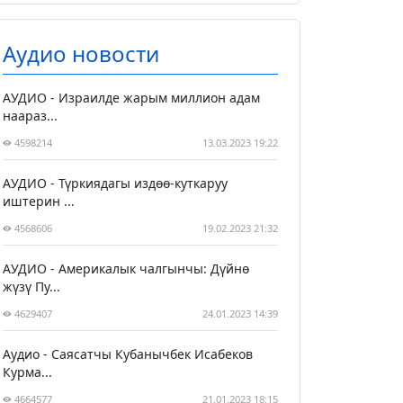
Аудио новости
АУДИО - Израилде жарым миллион адам
наараз...
4598214
13.03.2023 19:22
АУДИО - Түркиядагы издөө-куткаруу
иштерин ...
4568606
19.02.2023 21:32
АУДИО - Америкалык чалгынчы: Дүйнө
жүзү Пу...
4629407
24.01.2023 14:39
Аудио - Саясатчы Кубанычбек Исабеков
Курма...
4664577
21.01.2023 18:15