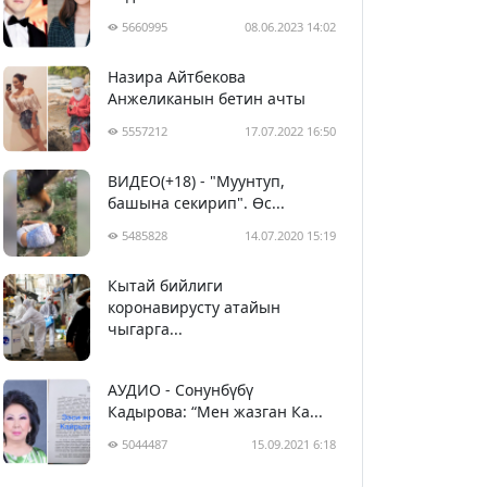
5660995
08.06.2023 14:02
Назира Айтбекова
Анжеликанын бетин ачты
5557212
17.07.2022 16:50
ВИДЕО(+18) - "Муунтуп,
башына секирип". Өс...
5485828
14.07.2020 15:19
Кытай бийлиги
5396631
29.02.2020 23:43
коронавирусту атайын
чыгарга...
АУДИО - Сонунбүбү
Кадырова: “Мен жазган Ка...
5044487
15.09.2021 6:18