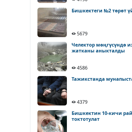
Бишкектеги №2 төрөт ү
5679
Челектор мөңгүсүндө и
жатканы аныкталды
4586
Тажикстанда мунапыст
4379
Бишкектин 10-кичи рай
токтотулат