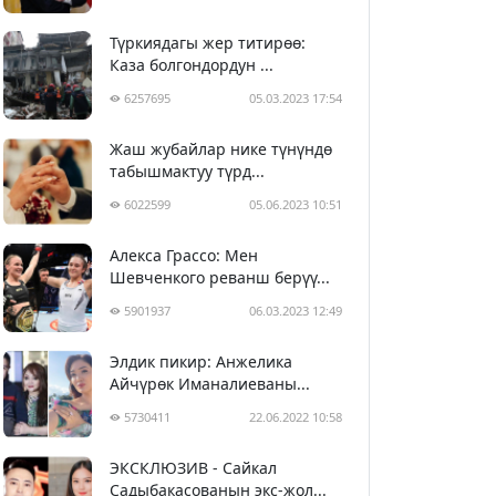
Түркиядагы жер титирөө:
Каза болгондордун ...
6257695
05.03.2023 17:54
Жаш жубайлар нике түнүндө
табышмактуу түрд...
6022599
05.06.2023 10:51
Алекса Грассо: Мен
Шевченкого реванш берүү...
5901937
06.03.2023 12:49
Элдик пикир: Анжелика
Айчүрөк Иманалиеваны...
5730411
22.06.2022 10:58
ЭКСКЛЮЗИВ - Сайкал
Садыбакасованын экс-жол...