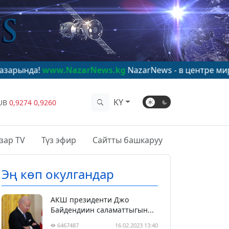
.NazarNews.kg
NazarNews - в центре мирового внима
KY
UB
0,9274
0,9260
зар TV
Түз эфир
Сайтты башкаруу
Эң көп окулгандар
АКШ президенти Джо
Байдендиин саламаттыгын...
6467487
16.02.2023 13:40