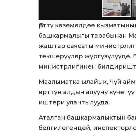
Өрттү көзөмөлдөө кызматыны
башкармалыгы тарабынан Ма
жаштар саясаты министрли
текшерүүлөр жүргүзүлүүдө. Б
министрлигинен билдиришт
Маалыматка ылайык, Чүй ай
өрттүн алдын алууну күчөтү
иштери улантылууда.
Аталган башкармалыктын б
белгилегендей, инспекторло