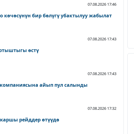
07.08.2026 17:46
о көчөсүнүн бир бөлүгү убактылуу жабылат
07.08.2026 17:43
артыштыгы өстү
07.08.2026 17:43
 компаниясына айып пул салынды
07.08.2026 17:32
 каршы рейддер өтүүдө