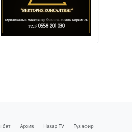
 бет
Архив
Назар TV
Түз эфир