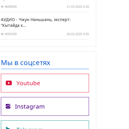
4690830
31.03.2020 4:20
АУДИО - Чжун Наньшань, эксперт:
“Кытайда к...
4595300
28.03.2020 4:05
Мы в соцсетях
Youtube
Instagram