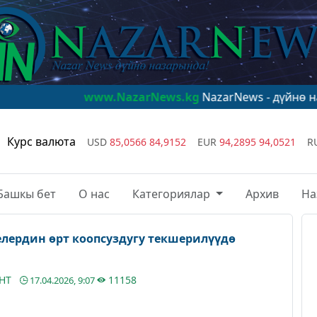
www.NazarNews.kg
NazarNews - дүйнө назарында!
www
Курс валюта
USD
85,0566
84,9152
EUR
94,2895
94,0521
R
Башкы бет
О нас
Категориялар
Архив
На
лердин өрт коопсуздугу текшерилүүдө
АНТ
11158
17.04.2026, 9:07