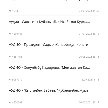
4633916
24.01.2023 14:39
Аудио - Саясатчы Кубанычбек Исабеков Курма...
4669445
21.01.2023 18:15
АУДИО - Президент Садыр Жапаровдун Констит...
4631451
06.05.2022 13:15
АУДИО - Сонунбүбү Кадырова: “Мен жазган Ка...
5057212
15.09.2021 6:18
АУДИО - Жыргалбек Бабаев: “Кубанычбек Жума...
4670799
10.02.2021 23:17