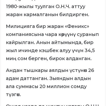
1980-жылы туулган О.Н.Ч. аттуу
жаран кармалганын билдирген.
Милицияга бир жаран «Феникс»
компаниясына чара көрүүнү суранып
кайрылган. Анын айтымында, бир
жыл ичинде кэшбек алуу үчүн 34,5
миң сом берген, бирок алданган.
Андан тышкары аялдын үстүнөн 26
адам даттанган. Зыяндын алдын
ала суммасы 20 миллион сомду
түзгөн.