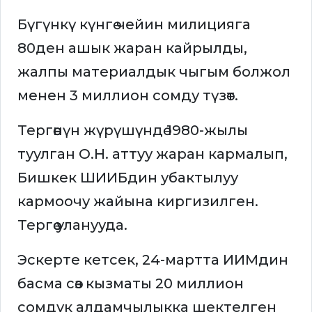
Бүгүнкү күнгө чейин милицияга
80ден ашык жаран кайрылды,
жалпы материалдык чыгым болжол
менен 3 миллион сомду түзөт.
Тергөөнүн жүрүшүндө 1980-жылы
туулган О.Н. аттуу жаран кармалып,
Бишкек ШИИБдин убактылуу
кармоочу жайына киргизилген.
Тергөө уланууда.
Эскерте кетсек, 24-мартта ИИМдин
басма сөз кызматы 20 миллион
сомдук алдамчылыкка шектелген