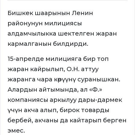
Бишкек шаарынын Ленин
районунун милициясы
алдамчылыкка шектелген жаран
кармалганын билдирди.
15-апрелде милицияга бир топ
жаран кайрылып, О.Н. аттуу
жаранга чара көрүүнү суранышкан.
Алардын айтымында, ал «Ф.»
компаниясы аркылуу дары-дармек
үчүн акча алып, бирок товарды
бербей, акчаны да кайтарып берген
эмес.