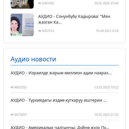
5401902
29.02.2020 23:43
АУДИО - Сонунбүбү Кадырова: “Мен
жазган Ка...
5057212
15.09.2021 6:18
Аудио новости
АУДИО - Израилде жарым миллион адам наараз...
4603255
13.03.2023 19:22
АУДИО - Түркиядагы издөө-куткаруу иштерин ...
4573497
19.02.2023 21:32
АУДИО - Америкалык чалгынчы: Дүйнө жүзү Пу...