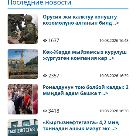
Последние новости
Орусия эки калктуу конушту
көзөмөлүнө алганын билд ..>
1637
10.08.2026 16:48
Көк-Жарда мыйзамсыз курулуш
жүргүзгөн компания кар ..>
2357
10.08.2026 16:39
Роналдунун тою болбой калды: 2
миңдей адам башка т ..>
3418
10.08.2026 16:30
«Кыргызнефтегазга» 4,2 миң
тоннадан ашык мазут экс ..>