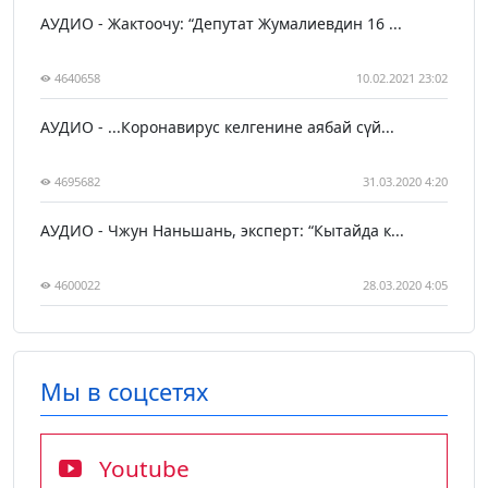
АУДИО - Жактоочу: “Депутат Жумалиевдин 16 ...
4640658
10.02.2021 23:02
АУДИО - ...Коронавирус келгенине аябай сүй...
4695682
31.03.2020 4:20
АУДИО - Чжун Наньшань, эксперт: “Кытайда к...
4600022
28.03.2020 4:05
Мы в соцсетях
Youtube