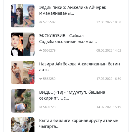
Элдик пикир: Анжелика Айчүрөк
Иманалиеваны...
5735507
22.06.2022 10:58
ЭКСКЛЮЗИВ - Сайкал
Садыбакасованын экс-жол...
5666279
08.06.2023 14:02
Назира Айтбекова Анжеликанын бетин
ачты
5562250
17.07.2022 16:50
ВИДЕО(+18) - "Муунтуп, башына
секирип". Өс...
5490723
14.07.2020 15:19
Кытай бийлиги коронавирусту атайын
чыгарга...