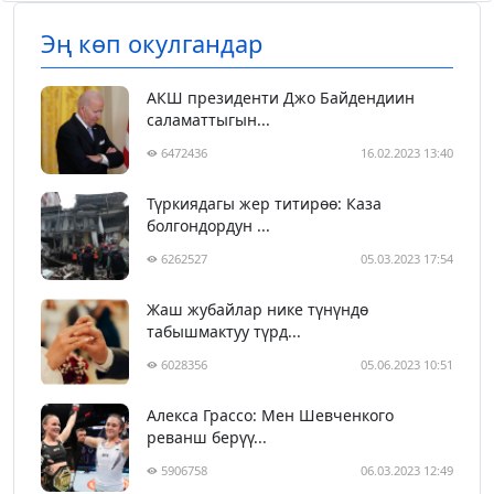
Эң көп окулгандар
АКШ президенти Джо Байдендиин
саламаттыгын...
6472436
16.02.2023 13:40
Түркиядагы жер титирөө: Каза
болгондордун ...
6262527
05.03.2023 17:54
Жаш жубайлар нике түнүндө
табышмактуу түрд...
6028356
05.06.2023 10:51
Алекса Грассо: Мен Шевченкого
реванш берүү...
5906758
06.03.2023 12:49