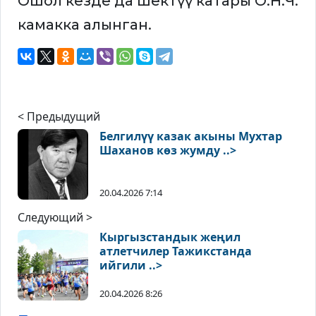
Ошол кезде да шектүү катары О.Н.Ч.
камакка алынган.
< Предыдущий
Белгилүү казак акыны Мухтар
Шаханов көз жумду ..>
20.04.2026 7:14
Следующий >
Кыргызстандык жеңил
атлетчилер Тажикстанда
ийгили ..>
20.04.2026 8:26