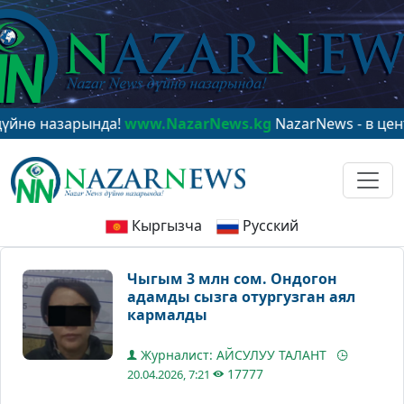
назарында!
www.NazarNews.kg
NazarNews - в центре ми
Кыргызча
Русский
Чыгым 3 млн сом. Ондогон
адамды сызга отургузган аял
кармалды
Журналист: АЙСУЛУУ ТАЛАНТ
17777
20.04.2026, 7:21