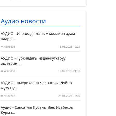
Аудио новости
АУДИО - Израилде жарым миллион адам
наараз...
4595493
13.03.2023 19:22
АУДИО - Түркиядагы издөө-куткаруу
иштерин ...
4565853
19.02.2023 21:32
АУДИО - Америкалык чалгынчы: Дүйнө
жүзү Пу...
4626757
24.01.2023 14:39
Аудио - Саясатчы Кубанычбек Исабеков
Курма...