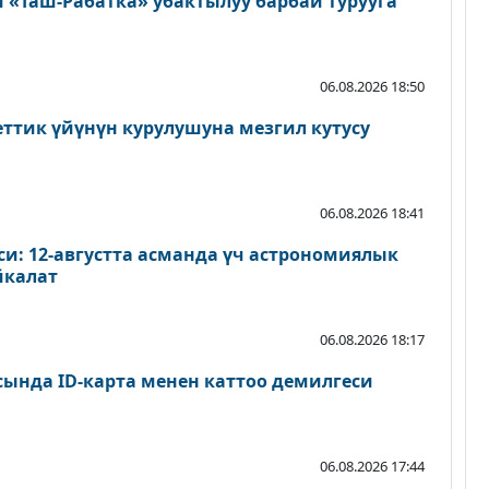
«Таш-Рабатка» убактылуу барбай турууга
06.08.2026 18:50
еттик үйүнүн курулушуна мезгил кутусу
06.08.2026 18:41
и: 12-августта асманда үч астрономиялык
йкалат
06.08.2026 18:17
сында ID-карта менен каттоо демилгеси
06.08.2026 17:44