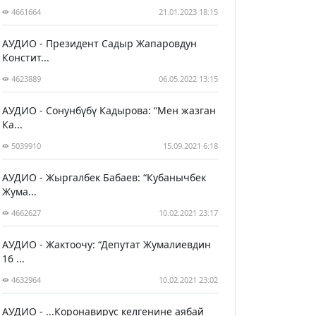
4661664
21.01.2023 18:15
АУДИО - Президент Садыр Жапаровдун
Констит...
4623889
06.05.2022 13:15
АУДИО - Сонунбүбү Кадырова: “Мен жазган
Ка...
5039910
15.09.2021 6:18
АУДИО - Жыргалбек Бабаев: “Кубанычбек
Жума...
4662627
10.02.2021 23:17
АУДИО - Жактоочу: “Депутат Жумалиевдин
16 ...
4632964
10.02.2021 23:02
АУДИО - ...Коронавирус келгенине аябай