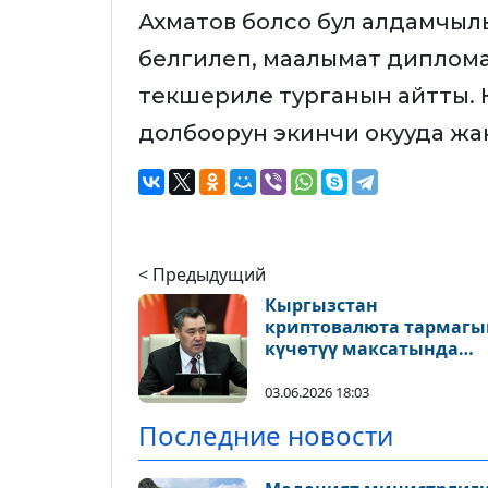
Ахматов болсо бул алдамчыл
белгилеп, маалымат диплом
текшериле турганын айтты.
долбоорун экинчи окууда жа
< Предыдущий
Кыргызстан
криптовалюта тармагы
күчөтүү максатында
жаңы улуттук агенттик
түздү
03.06.2026 18:03
Последние новости