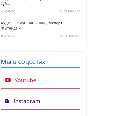
сүй...
4688030
31.03.2020 4:20
АУДИО - Чжун Наньшань, эксперт:
“Кытайда к...
4592669
28.03.2020 4:05
Мы в соцсетях
Youtube
Instagram