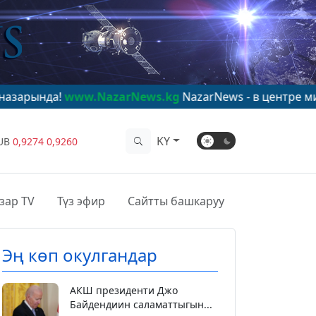
ww.NazarNews.kg
NazarNews - в центре мирового вни
KY
UB
0,9274
0,9260
зар TV
Түз эфир
Сайтты башкаруу
Эң көп окулгандар
АКШ президенти Джо
Байдендиин саламаттыгын...