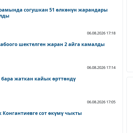
рамында согушкан 51 өлкөнүн жарандары
ылды
06.08.2026 17:18
абоого шектелген жаран 2 айга камалды
06.08.2026 17:14
 бара жаткан кайык өрттөндү
06.08.2026 17:05
к Конгантиевге сот өкүмү чыкты