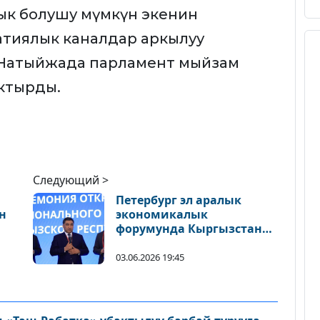
ык болушу мүмкүн экенин
атиялык каналдар аркылуу
 Натыйжада парламент мыйзам
ктырды.
Следующий >
Петербург эл аралык
н
экономикалык
форумунда Кыргызстан
биринчи жолу өзүнүн
Улуттук стендин
03.06.2026 19:45
сунуштады