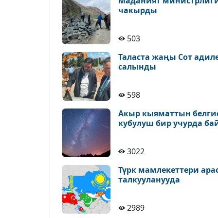
Маданият министрлиги 
чакырды
503
Таласта жаңы Сот адил
салынды
598
Акыр кыяматтын белгис
кубулуш бир учурда ба
3022
Түрк мамлекеттери ара
талкууланууда
2989