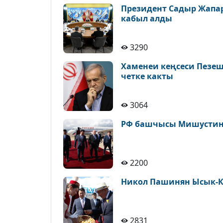
Президент Садыр Жапа
кабыл алды
3290
Хаменеи кеңсеси Пезе
четке какты
3064
РФ башчысы Мишустин 
2200
Никол Пашинян Ысык-К
2831