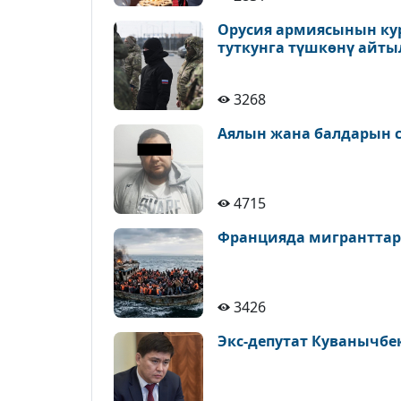
Орусия армиясынын ку
туткунга түшкөнү айт
3268
Аялын жана балдарын с
4715
Францияда мигранттар
3426
Экс-депутат Куванычбе