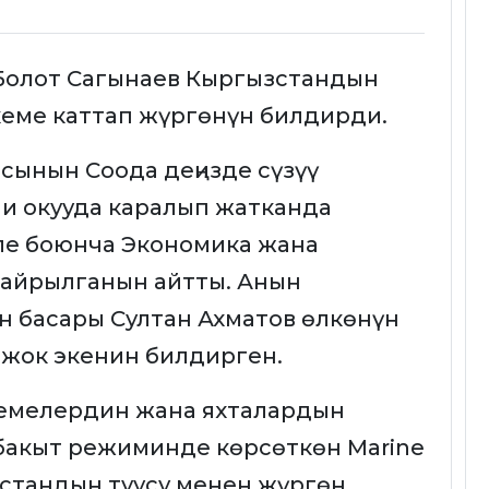
 Болот Сагынаев Кыргызстандын
кеме каттап жүргөнүн билдирди.
сынын Соода деңизде сүзүү
и окууда каралып жатканда
еле боюнча Экономика жана
айрылганын айтты. Анын
 басары Султан Ахматов өлкөнүн
 жок экенин билдирген.
кемелердин жана яхталардын
бакыт режиминде көрсөткөн Marine
зстандын туусу менен жүргөн