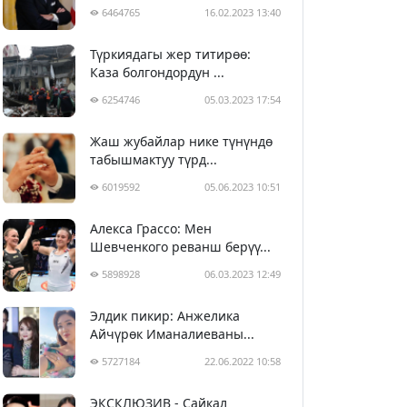
6464765
16.02.2023 13:40
Түркиядагы жер титирөө:
Каза болгондордун ...
6254746
05.03.2023 17:54
Жаш жубайлар нике түнүндө
табышмактуу түрд...
6019592
05.06.2023 10:51
Алекса Грассо: Мен
Шевченкого реванш берүү...
5898928
06.03.2023 12:49
Элдик пикир: Анжелика
Айчүрөк Иманалиеваны...
5727184
22.06.2022 10:58
ЭКСКЛЮЗИВ - Сайкал