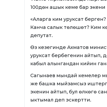
100дөн ашык кеме бар экени
«Аларга ким уруксат берген
Канча салык төлөшөт? Ким к
депутат.
Өз кезегинде Ахматов минис
уруксат бербегенин айтып, 
кабыл алынгандан кийин ган
Сагынаев мындай кемелер м
же башка мыйзамсыз иштер
экенин айтып, бул өлкөгө с
ыктымал деп эскертти.