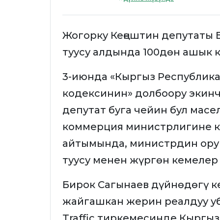
Жогорку Кеңештин депутаты
туусу алдында 100дөн ашык 
3-июнда «Кыргыз Республика
кодексинин» долбоору экинч
депутат буга чейин бул мас
коммерция министрлигине к
айтымында, министрдин орун
туусу менен жүргөн кемелер
Бирок Сагынаев дүйнөдөгү 
жайгашкан жерин реалдуу у
Traffic тиркемесинде Кыргы