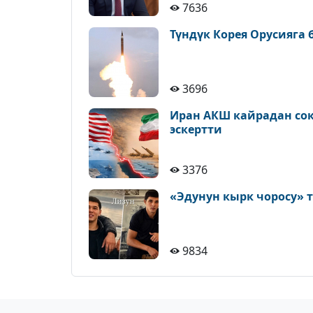
7636
Түндүк Корея Орусияга
3696
Иран АКШ кайрадан сокк
эскертти
3376
«Эдунун кырк чоросу» 
9834