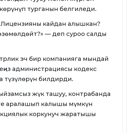
 көрүнүп турганын белгиледи.
? Лицензияны кайдан алышкан?
өзөмөлдөйт?» — деп суроо салды
трлик эч бир компанияга мындай
деңиз администрациясы кодекс
а түзүлөрүн билдирди.
ыйзамсыз жүк ташуу, контрабанда
ге аралашып калышы мүмкүн
анкциялык коркунуч жаратышы