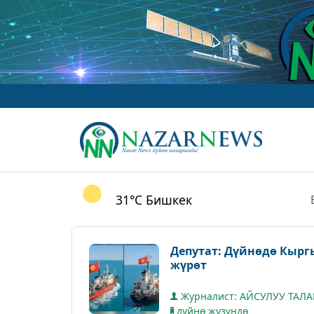
31°C
Бишкек
Депутат: Дүйнөдө Кырг
жүрөт
Журналист: АЙСУЛУУ ТАЛ
дүйнө жүзүндө