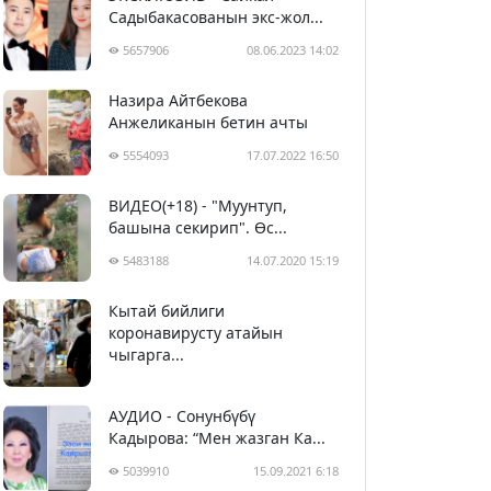
Садыбакасованын экс-жол...
5657906
08.06.2023 14:02
Назира Айтбекова
Анжеликанын бетин ачты
5554093
17.07.2022 16:50
ВИДЕО(+18) - "Муунтуп,
башына секирип". Өс...
5483188
14.07.2020 15:19
Кытай бийлиги
5393580
29.02.2020 23:43
коронавирусту атайын
чыгарга...
АУДИО - Сонунбүбү
Кадырова: “Мен жазган Ка...
5039910
15.09.2021 6:18