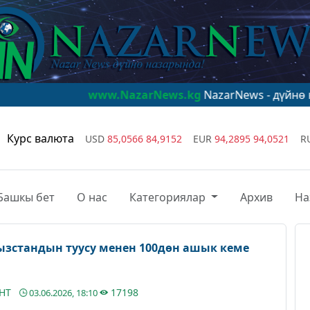
www.NazarNews.kg
NazarNews - дүйнө назарында!
w
Курс валюта
USD
85,0566
84,9152
EUR
94,2895
94,0521
R
Башкы бет
О нас
Категориялар
Архив
На
ызстандын туусу менен 100дөн ашык кеме
АНТ
17198
03.06.2026, 18:10