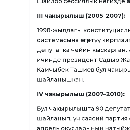
Шайлоо сессиялык негизде өтү
III чакырылыш (2005–2007):
1998-жылдагы конституциял
системасына өзгөртүү киргиз
депутатка чейин кыскарган.
ичинде президент Садыр Жа
Камчыбек Ташиев бул чакыр
шайланышкан.
IV чакырылыш (2007–2010):
Бул чакырылышта 90 депута
шайланып, үч саясий партия 
апрель окуяларынын натыйж