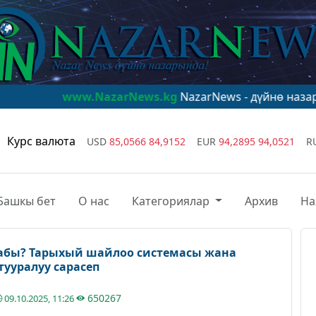
ww.NazarNews.kg
NazarNews - дүйнө назарында!
www.N
Курс валюта
USD
85,0566
84,9152
EUR
94,2895
94,0521
R
Башкы бет
О нас
Категориялар
Архив
На
лабы? Тарыхый шайлоо системасы жана
тууралуу сарасеп
650267
09.10.2025, 11:26