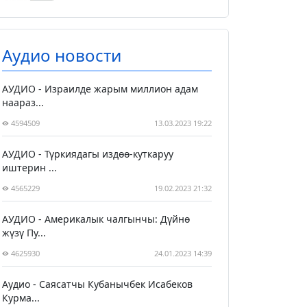
Аудио новости
АУДИО - Израилде жарым миллион адам
наараз...
4594509
13.03.2023 19:22
АУДИО - Түркиядагы издөө-куткаруу
иштерин ...
4565229
19.02.2023 21:32
АУДИО - Америкалык чалгынчы: Дүйнө
жүзү Пу...
4625930
24.01.2023 14:39
Аудио - Саясатчы Кубанычбек Исабеков
Курма...