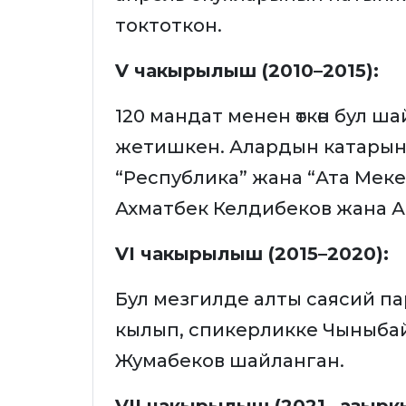
токтоткон.
V чакырылыш (2010–2015):
120 мандат менен өткөн бул 
жетишкен. Алардын катарынд
“Республика” жана “Ата Меке
Ахматбек Келдибеков жана 
VI чакырылыш (2015–2020):
Бул мезгилде алты саясий па
кылып, спикерликке Чыныбай
Жумабеков шайланган.