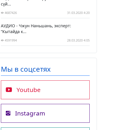
сүй...
4687426
31.03.2020 4:20
АУДИО - Чжун Наньшань, эксперт:
“Кытайда к...
4591994
28.03.2020 4:05
Мы в соцсетях
Youtube
Instagram