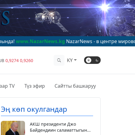
azarNews.kg
NazarNews - в центре мирового внимания
KY
UB
0,9274
0,9260
зар TV
Түз эфир
Сайтты башкаруу
Эң көп окулгандар
АКШ президенти Джо
Байдендиин саламаттыгын...