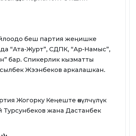
шайлоодо беш партия жеңишке
а “Ата-Журт”, СДПК, “Ар-Намыс”,
н” бар. Спикерлик кызматты
Асылбек Жээнбеков аркалашкан.
ртия Жогорку Кеңеште өкүлчүлүк
 Турсунбеков жана Дастанбек