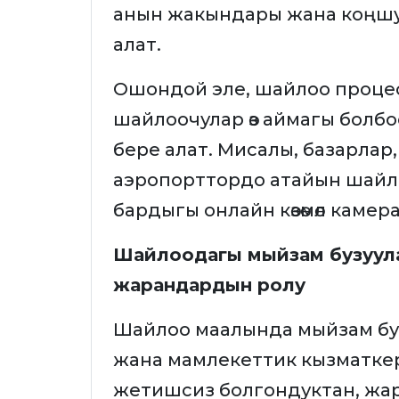
анын жакындары жана коңшу
алат.
Ошондой эле, шайлоо проце
шайлоочулар өз аймагы болбо
бере алат. Мисалы, базарлар
аэропорттордо атайын шайло
бардыгы онлайн көзөмөл каме
Шайлоодагы мыйзам бузуул
жарандардын ролу
Шайлоо маалында мыйзам бу
жана мамлекеттик кызматкерл
жетишсиз болгондуктан, жар