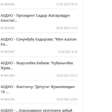
4660996
21.01.2023 18:15
АУДИО - Президент Садыр Жапаровдун
Констит...
4623035
06.05.2022 13:15
АУДИО - Сонунбүбү Кадырова: “Мен жазган
Ка...
5037447
15.09.2021 6:18
АУДИО - Жыргалбек Бабаев: “Кубанычбек
Жума...
4661809
10.02.2021 23:17
АУДИО - Жактоочу: “Депутат Жумалиевдин
16 ...
4632336
10.02.2021 23:02
АУДИО - ...Коронавирус келгенине аябай