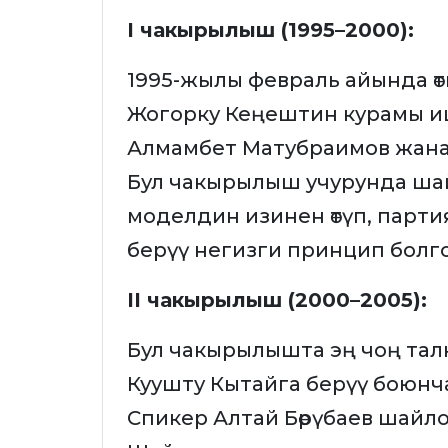
I чакырылыш (1995–2000):
1995-жылы февраль айында өт
Жогорку Кеңештин курамы и
Алмамбет Матубраимов жана
Бул чакырылыш учурунда ша
моделдин изинен өтүп, парт
берүү негизги принцип болг
II чакырылыш (2000–2005):
Бул чакырылышта эң чоң талк
Куушту Кытайга берүү боюнч
Спикер Алтай Бөрүбаев шайл