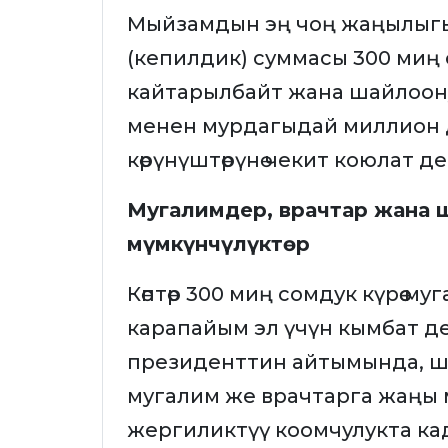
Мыйзамдын эң чоң жаңылыгы 
(кепилдик) суммасы 300 миң со
кайтарылбайт жана шайлоон
менен мурдагыдай миллион 
көрүнүштөрүнө чекит коюлат де
Мугалимдер, врачтар жана 
мүмкүнчүлүктөр
Көптөр 300 миң сомдук күрөө 
карапайым эл үчүн кымбат д
президенттин айтымында, ш
мугалим же врачтарга жаңы 
жергиликтүү коомчулукта ка