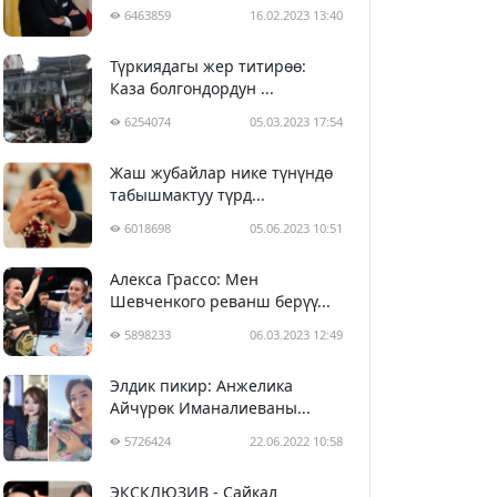
6463859
16.02.2023 13:40
Түркиядагы жер титирөө:
Каза болгондордун ...
6254074
05.03.2023 17:54
Жаш жубайлар нике түнүндө
табышмактуу түрд...
6018698
05.06.2023 10:51
Алекса Грассо: Мен
Шевченкого реванш берүү...
5898233
06.03.2023 12:49
Элдик пикир: Анжелика
Айчүрөк Иманалиеваны...
5726424
22.06.2022 10:58
ЭКСКЛЮЗИВ - Сайкал