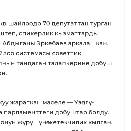
көн шайлоодо 70 депутаттан турган
штеп, спикерлик кызматтарды
 Абдыганы Эркебаев аркалашкан.
йлоо системасы советтик
иянын тандаган талапкерине добуш
он.
уу жараткан маселе — Үзөңгү-
а парламенттеги добуштар болду.
оонун жүрүшүнө жетекчилик кылган.