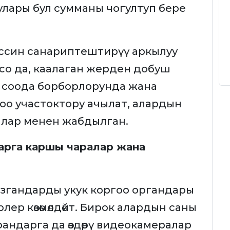
лары бул сумманы чогултуп бере
ссин санариптештирүү аркылуу
со да, каалаган жерден добуш
, соода борборлорунда жана
о участоктору ачылат, алардын
ралар менен жабдылган.
арга каршы чаралар жана
згандарды укук коргоо органдары
ер көзөмөлдөйт. Бирок алардын саны
андарга да өздөрү видеокамералар