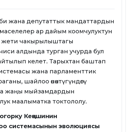
би жана депутаттык мандаттардын
 маселелер ар дайым коомчулуктун
ар жети чакырылыштагы
нчиси алдында турган учурда бул
айтылып келет. Тарыхтан баштап
 системасы жана парламенттик
ураганы, шайлоо өнөктүгүндөгү
ана жаңы мыйзамдардын
лук маалыматка токтололу.
огорку Кеңешинин
оо системасынын эволюциясы