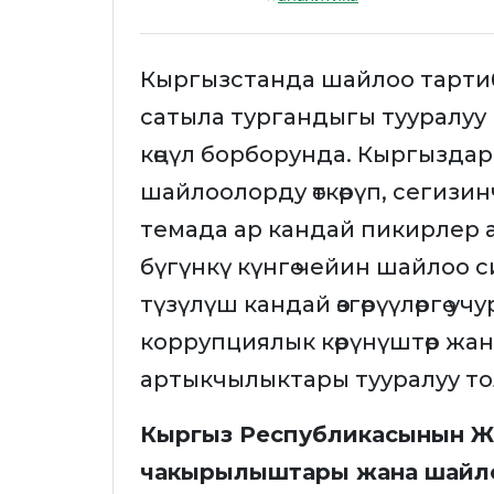
Кыргызстанда шайлоо тарти
сатыла тургандыгы тууралуу
көңүл борборунда. Кыргызд
шайлоолорду өткөрүп, сегизи
темада ар кандай пикирлер 
бүгүнкү күнгө чейин шайлоо
түзүлүш кандай өзгөрүүлөргө уч
коррупциялык көрүнүштөр ж
артыкчылыктары тууралуу то
Кыргыз Республикасынын Ж
чакырылыштары жана шайл