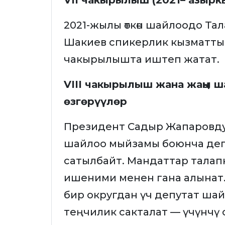
VII чакырылыш (2021– азырк
2021-жылы өткөн шайлоодо Т
Шакиев спикерлик кызматты
чакырылышта иштеп жатат.
VIII чакырылыш жана жаңы 
өзгөрүүлөр
Президент Садыр Жапаровду
шайлоо мыйзамы боюнча деп
сатылбайт. Мандаттар талап
ишеними менен гана алынат. 
бир округдан үч депутат ша
теңчилик сакталат — үчүнчү 