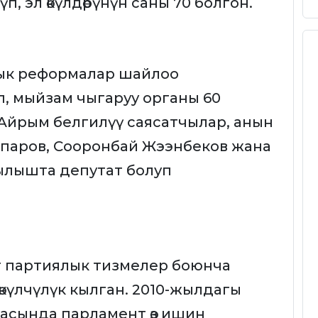
п, эл өкүлдөрүнүн саны 70 болгон.
ык реформалар шайлоо
ип, мыйзам чыгаруу органы 60
 Айрым белгилүү саясатчылар, анын
паров, Сооронбай Жээнбеков жана
ылышта депутат болуп
т партиялык тизмелер боюнча
өкүлчүлүк кылган. 2010-жылдагы
асында парламент өз ишин