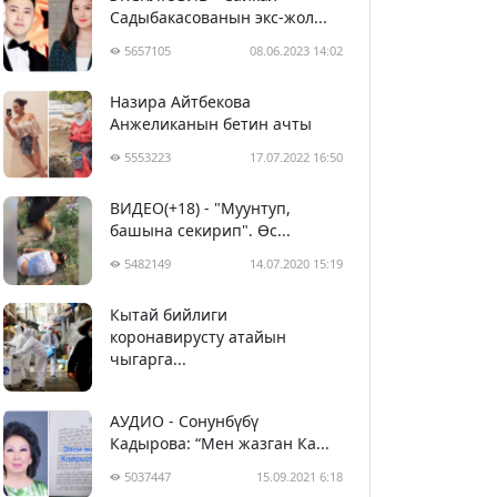
Садыбакасованын экс-жол...
5657105
08.06.2023 14:02
Назира Айтбекова
Анжеликанын бетин ачты
5553223
17.07.2022 16:50
ВИДЕО(+18) - "Муунтуп,
башына секирип". Өс...
5482149
14.07.2020 15:19
Кытай бийлиги
5392920
29.02.2020 23:43
коронавирусту атайын
чыгарга...
АУДИО - Сонунбүбү
Кадырова: “Мен жазган Ка...
5037447
15.09.2021 6:18