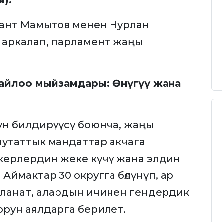
ы):
алант Мамытов менен Нурлан
 аркалап, парламент жаңы
шайлоо мыйзамдары: Өнүгүү жана
н билдирүүсү боюнча, жаңы
утаттык мандаттар акчага
керлердин жеке күчү жана элдин
Аймактар 30 округга бөлүнүп, ар
йланат, алардын ичинен гендердик
орун аялдарга берилет.