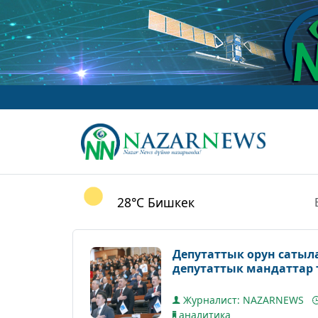
w
28°C
Бишкек
Депутаттык орун саты
депутаттык мандаттар 
Журналист: NAZARNEWS
аналитика