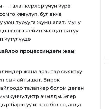
— талапкерлер үчүн күрөө
мго көтөрүлүп, бул акча
у уюштурууга жумшалат. Муну
долларга чейин мандат сатуу
п күтүлүүдө.
шайлоо процессиндеги жаңы
мугалимдер жана врачтар сыяктуу
еп сын айтышат. Бирок
айлоодо талапкер болом деген
мүмкүнчүлүктөр ачылды. Эгер
дыр-барктуу инсан болсо, анда