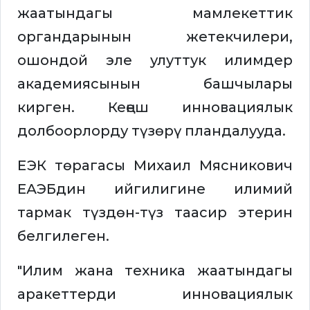
жаатындагы мамлекеттик
органдарынын жетекчилери,
ошондой эле улуттук илимдер
академиясынын башчылары
кирген. Кеңеш инновациялык
долбоорлорду түзөрү пландалууда.
ЕЭК төрагасы Михаил Мясникович
ЕАЭБдин ийгилигине илимий
тармак түздөн-түз таасир этерин
белгилеген.
"Илим жана техника жаатындагы
аракеттерди инновациялык