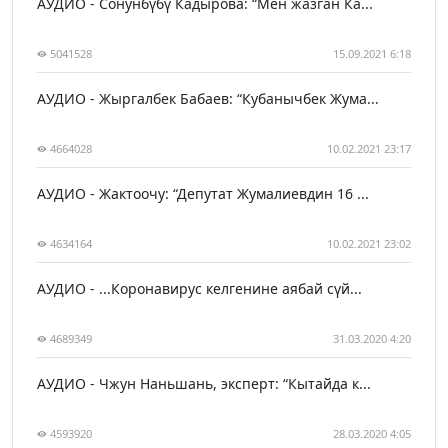
АУДИО - Сонунбүбү Кадырова: “Мен жазган Ка...
5041528
15.09.2021 6:18
АУДИО - Жыргалбек Бабаев: “Кубанычбек Жума...
4664028
10.02.2021 23:17
АУДИО - Жактоочу: “Депутат Жумалиевдин 16 ...
4634164
10.02.2021 23:02
АУДИО - ...Коронавирус келгенине аябай сүй...
4689349
31.03.2020 4:20
АУДИО - Чжун Наньшань, эксперт: “Кытайда к...
4593920
28.03.2020 4:05