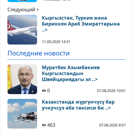
Следующий >
Кыргызстан, Түркия жана
Бириккен Араб Эмираттарына
..>
11.09.2020 14:31
Последние новости
Муратбек Азымбакиев
Кыргызстандын
Швейцариядагы эл ..>
0
07.08.2026 10:01
Казакстанда жүргүнчүсү бар
учкучсуз аба таксиси би ..>
463
07.08.2026 9:57