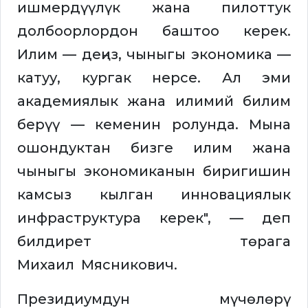
ишмердүүлүк жана пилоттук
долбоорлордон баштоо керек.
Илим — деңиз, чыныгы экономика —
катуу, кургак нерсе. Ал эми
академиялык жана илимий билим
берүү — кеменин ролунда. Мына
ошондуктан бизге илим жана
чыныгы экономиканын биригишин
камсыз кылган инновациялык
инфраструктура керек", — деп
билдирет төрага
Михаил Мясникович.
Президиумдун мүчөлөрү