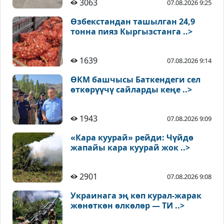
3063
07.08.2026 9:25
Өзбекстандан ташылган 24,9
тонна пияз Кыргызстанга ..>
1639
07.08.2026 9:14
ӨКМ башчысы Баткендеги сел
өткөрүүчү сайларды кеңе ..>
1943
07.08.2026 9:09
«Кара куурай» рейди: Чүйдө
жапайы кара куурай жок ..>
2901
07.08.2026 9:08
Украинага эң көп курал-жарак
жөнөткөн өлкөлөр — ТИ ..>