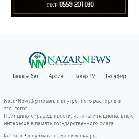
Башкы бет
Архив
Назар TV
Түз эфир
NazarNews.kg правила внутреннего распорядка
агентства
Принципы справедливости, истины и национальных
интересов в памяти государственного флага;
Кыргыз Республикасы, Бишкек шаары,