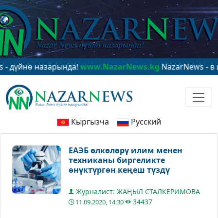
ө назарында!
www.NazarNews.kg
NazarNews - в центре
Кыргызча
Русский
ЕАЭБ өлкөлөрү илим менен
техниканы биргеликте
өнүктүргөн кеңеш түздү
Журналист: ЖАҢЫЛ СТАЛКЕРИМОВА
34437
11.09.2020, 14:30