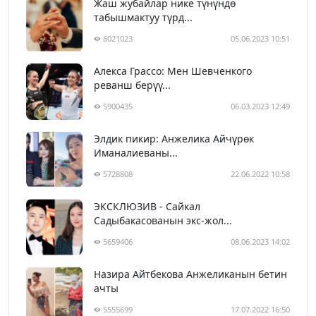
Жаш жубайлар нике түнүндө
табышмактуу түрд...
6021023
05.06.2023 10:51
Алекса Грассо: Мен Шевченкого
реванш берүү...
5900435
06.03.2023 12:49
Элдик пикир: Анжелика Айчүрөк
Иманалиеваны...
5728808
22.06.2022 10:58
ЭКСКЛЮЗИВ - Сайкал
Садыбакасованын экс-жол...
5659406
08.06.2023 14:02
Назира Айтбекова Анжеликанын бетин
ачты
5555699
17.07.2022 16:50