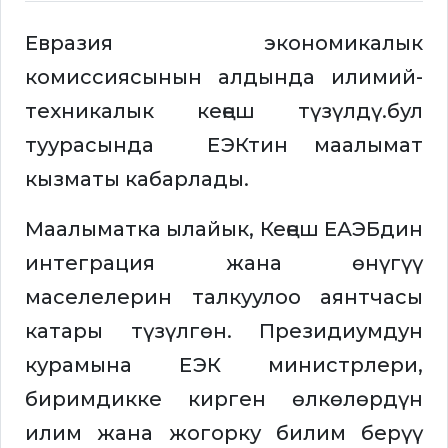
Евразия экономикалык
комиссиясынын алдында илимий-
техникалык кеңеш түзүлдү.бул
туурасында ЕЭКтин маалымат
кызматы кабарлады.
Маалыматка ылайык, Кеңеш ЕАЭБдин
интеграция жана өнүгүү
маселелерин талкуулоо аянтчасы
катары түзүлгөн. Президиумдун
курамына ЕЭК министрлери,
биримдикке кирген өлкөлөрдүн
илим жана жогорку билим берүү