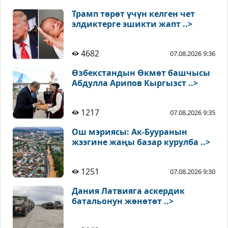
Трамп төрөт үчүн келген чет
элдиктерге эшикти жапт ..>
4682
07.08.2026 9:36
Өзбекстандын Өкмөт башчысы
Абдулла Арипов Кыргызст ..>
1217
07.08.2026 9:35
Ош мэриясы: Ак-Бууранын
жээгине жаңы базар курулба ..>
1251
07.08.2026 9:30
Дания Латвияга аскердик
батальонун жөнөтөт ..>