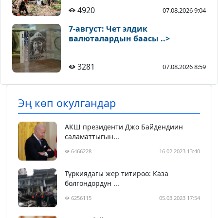
4920
07.08.2026 9:04
7-август: Чет элдик
валюталардын баасы ..>
3281
07.08.2026 8:59
Эң көп окулгандар
АКШ президенти Джо Байдендиин
саламаттыгын...
6466228
16.02.2023 13:40
Түркиядагы жер титирөө: Каза
болгондордун ...
6256115
05.03.2023 17:54