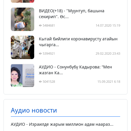
ВИДЕО(+18) - "Муунтуп, башына
секирип". Өс...
5484681
14.07.2020 15:19
Кытай бийлиги коронавирусту атайын
чыгарга...
5394921
29.02.2020 23:43
АУДИО - Сонунбүбү Кадырова: “Мен
жазган Ка...
5041528
15.09.2021 6:18
Аудио новости
АУДИО - Израилде жарым миллион адам наараз...