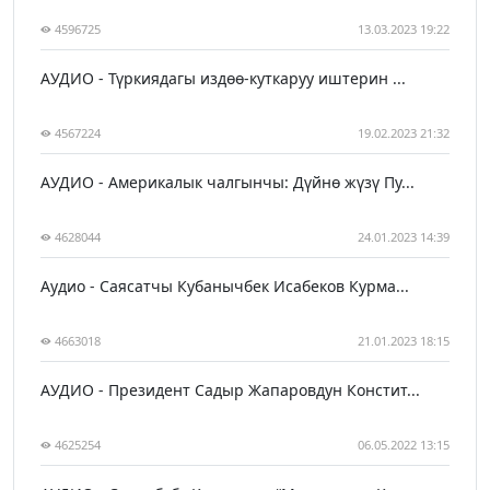
4596725
13.03.2023 19:22
АУДИО - Түркиядагы издөө-куткаруу иштерин ...
4567224
19.02.2023 21:32
АУДИО - Америкалык чалгынчы: Дүйнө жүзү Пу...
4628044
24.01.2023 14:39
Аудио - Саясатчы Кубанычбек Исабеков Курма...
4663018
21.01.2023 18:15
АУДИО - Президент Садыр Жапаровдун Констит...
4625254
06.05.2022 13:15