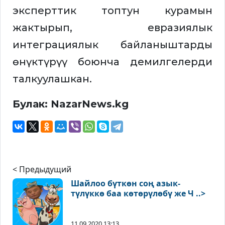
эксперттик топтун курамын
жактырып, евразиялык
интеграциялык байланыштарды
өнүктүрүү боюнча демилгелерди
талкуулашкан.
Булак: NazarNews.kg
< Предыдущий
Шайлоо бүткөн соң азык-
түлүккө баа көтөрүлөбү же Ч ..>
11.09.2020 13:13