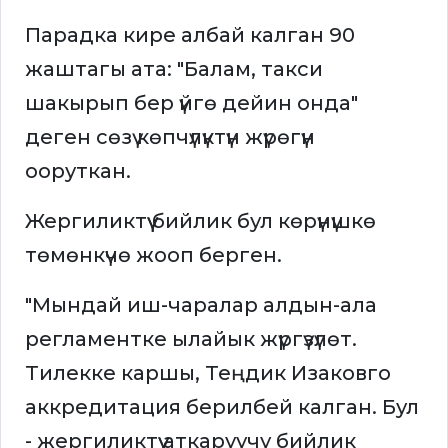
Парадка кире албай калган 90
жаштагы ата: "Балам, такси
шакырып бер үйгө дейин онда"
деген сөзү көпчүлүктүн жүрөгүн
ооруткан.
Жергиликтүү бийлик бул көрүнүшкө
төмөнкүчө жооп берген.
"Мындай иш-чаралар алдын-ала
регламентке ылайык жүргүзүлөт.
Тилекке каршы, Теңдик Изаковго
аккредитация берилбей калган. Бул
- жергиликтүү аткаруучу бийлик