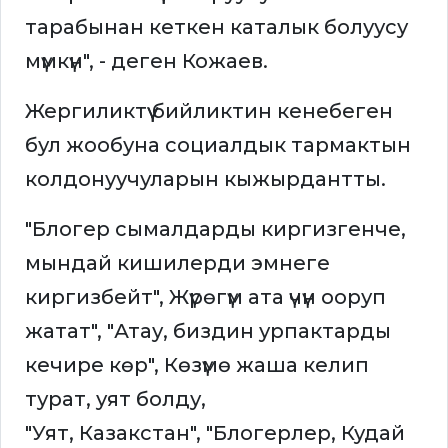
тарабынан кеткен каталык болуусу
мүмкүн", - деген Кожаев.
Жергиликтүү бийликтин кенебеген
бул жообуна социалдык тармактын
колдонуучуларын кыжырдантты.
"Блогер сымалдарды киргизгенче,
мындай кишилерди эмнеге
киргизбейт", Жүрөгүм ата үчүн ооруп
жатат", "Атау, биздин урпактарды
кечире көр", Көзүмө жаша келип
турат, уят болду,
"Уят, Казакстан", "Блогерлер, Кудай