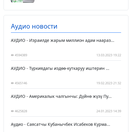
Аудио новости
АУДИО - Израилде жарым миллион адам наараз...
4594389
13.03.2023 19:22
АУДИО - Түркиядагы издөө-куткаруу иштерин ...
4565146
19.02.2023 21:32
АУДИО - Америкалык чалгынчы: Дүйнө жүзү Пу...
4625828
24.01.2023 14:39
Аудио - Саясатчы Кубанычбек Исабеков Курма...