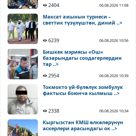
2404
06.08.2026 11:08
Максат ажынын турнеси –
светтик түзүлүштөн, диний ..>
6239
06.08.2026 10:56
Бишкек мэриясы «Ош»
базарындагы соодагерлердин
тар ..>
2954
06.08.2026 10:39
Токмокто үй-бүлөлүк зомбулук
фактысы боюнча кылмыш ..>
2338
06.08.2026 10:34
Кыргызстан КМШ өлкөлөрүнүн
аскерлери арасындагы ок ..>