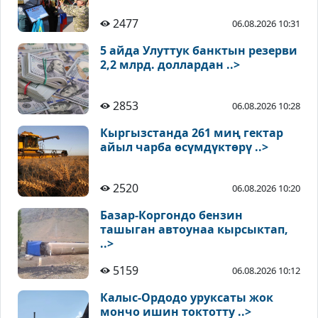
2477
06.08.2026 10:31
5 айда Улуттук банктын резерви
2,2 млрд. доллардан ..>
2853
06.08.2026 10:28
Кыргызстанда 261 миң гектар
айыл чарба өсүмдүктөрү ..>
2520
06.08.2026 10:20
Базар-Коргондо бензин
ташыган автоунаа кырсыктап,
..>
5159
06.08.2026 10:12
Калыс-Ордодо уруксаты жок
мончо ишин токтотту ..>