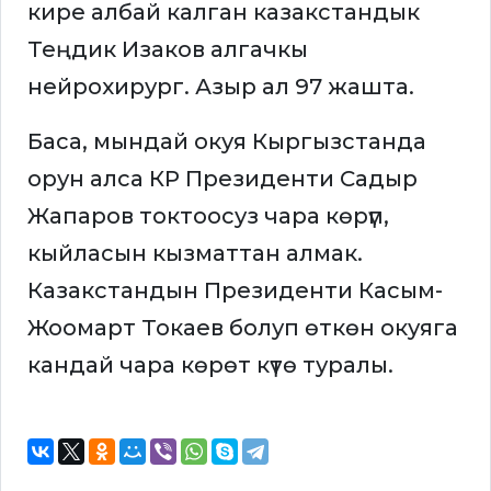
кире албай калган казакстандык
Теңдик Изаков алгачкы
нейрохирург. Азыр ал 97 жашта.
Баса, мындай окуя Кыргызстанда
орун алса КР Президенти Садыр
Жапаров токтоосуз чара көрүп,
кыйласын кызматтан алмак.
Казакстандын Президенти Касым-
Жоомарт Токаев болуп өткөн окуяга
кандай чара көрөт күтө туралы.