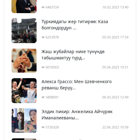
6463724
16.02.2023 13:40
Түркиядагы жер титирөө: Каза
болгондордун ...
6253978
05.03.2023 17:54
Жаш жубайлар нике түнүндө
табышмактуу түрд...
6018563
05.06.2023 10:51
Алекса Грассо: Мен Шевченкого
реванш берүү...
5898091
06.03.2023 12:49
Элдик пикир: Анжелика Айчүрөк
Иманалиеваны...
5726328
22.06.2022 10:58