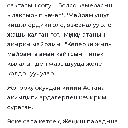
сактасын согуш болсо камерасын
ылактырып качат", "Майрам ушул
кишилердики эле, өзү саналуу эле
жашы калган го", "Мүмкүн атанын
акыркы майрамы", "Келерки жылы
майрамга аман кайтсын, тилек
кылалы", деп жазышууда желе
колдонуучулар.
Жогорку окуядан кийин Астана
акимдиги ардагерден кечирим
сураган.
Эске сала кетсек, Жеңиш парадына