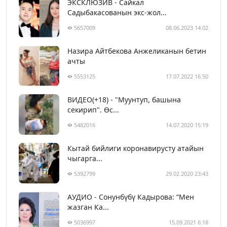
ЭКСКЛЮЗИВ - Сайкал
Садыбакасованын экс-жол...
5657009
08.06.2023 14:02
Назира Айтбекова Анжеликанын бетин
ачты
5553125
17.07.2022 16:50
ВИДЕО(+18) - "Муунтуп, башына
секирип". Өс...
5482016
14.07.2020 15:19
Кытай бийлиги коронавирусту атайын
чыгарга...
5392799
29.02.2020 23:43
АУДИО - Сонунбүбү Кадырова: “Мен
жазган Ка...
5036997
15.09.2021 6:18