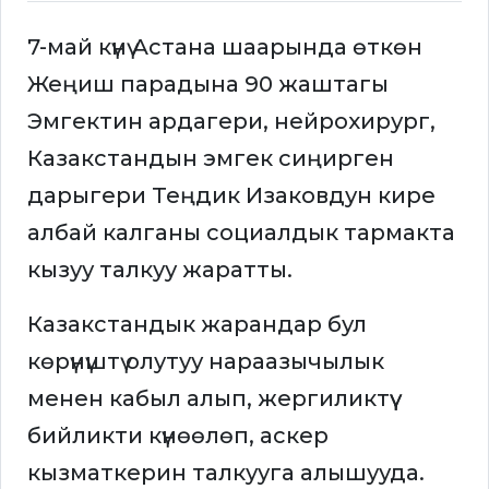
7-май күнү Астана шаарында өткөн
Жеңиш парадына 90 жаштагы
Эмгектин ардагери, нейрохирург,
Казакстандын эмгек сиңирген
дарыгери Теңдик Изаковдун кире
албай калганы социалдык тармакта
кызуу талкуу жаратты.
Казакстандык жарандар бул
көрүнүштү олутуу нараазычылык
менен кабыл алып, жергиликтүү
бийликти күнөөлөп, аскер
кызматкерин талкууга алышууда.