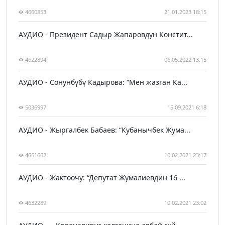
4660853
21.01.2023 18:15
АУДИО - Президент Садыр Жапаровдун Констит...
4622894
06.05.2022 13:15
АУДИО - Сонунбүбү Кадырова: “Мен жазган Ка...
5036997
15.09.2021 6:18
АУДИО - Жыргалбек Бабаев: “Кубанычбек Жума...
4661662
10.02.2021 23:17
АУДИО - Жактоочу: “Депутат Жумалиевдин 16 ...
4632289
10.02.2021 23:02