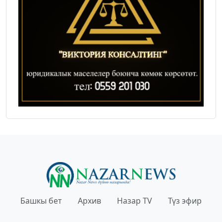
Башкы бет
Архив
Назар TV
Түз эфир