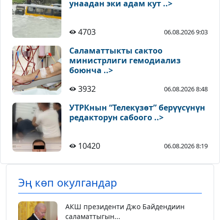
унаадан эки адам кут ..>
4703
06.08.2026 9:03
Саламаттыкты сактоо
министрлиги гемодиализ
боюнча ..>
3932
06.08.2026 8:48
УТРКнын “Телекүзөт” берүүсүнүн
редакторун сабоого ..>
10420
06.08.2026 8:19
Эң көп окулгандар
АКШ президенти Джо Байдендиин
саламаттыгын...