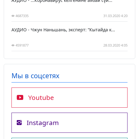
АУДИО - ...Коронавирус келгенине аябай сүй...
4687335
31.03.2020 4:20
АУДИО - Чжун Наньшань, эксперт: “Кытайда к...
4591877
28.03.2020 4:05
Мы в соцсетях
Youtube
Instagram