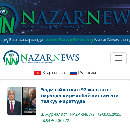
 назарында!
www.NazarNews.kg
NazarNews - в центре 
Кыргызча
Русский
Элди ыйлаткан 97 жаштагы
парадка кире албай калган ата
талкуу жаратууда
Журналист: NAZARNEWS
09.05.2025,
306872
10:34