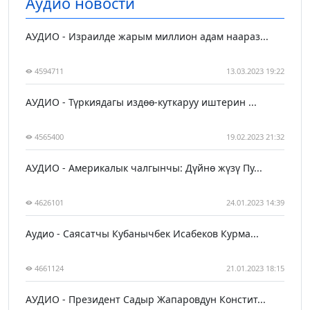
Аудио новости
АУДИО - Израилде жарым миллион адам наараз...
4594711
13.03.2023 19:22
АУДИО - Түркиядагы издөө-куткаруу иштерин ...
4565400
19.02.2023 21:32
АУДИО - Америкалык чалгынчы: Дүйнө жүзү Пу...
4626101
24.01.2023 14:39
Аудио - Саясатчы Кубанычбек Исабеков Курма...
4661124
21.01.2023 18:15
АУДИО - Президент Садыр Жапаровдун Констит...