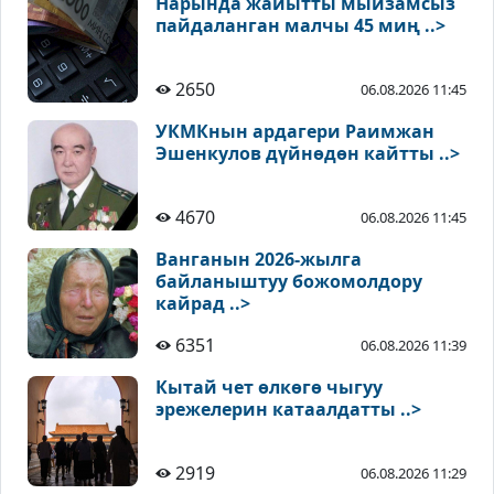
Нарында жайытты мыйзамсыз
пайдаланган малчы 45 миң ..>
2650
06.08.2026 11:45
УКМКнын ардагери Раимжан
Эшенкулов дүйнөдөн кайтты ..>
4670
06.08.2026 11:45
Ванганын 2026-жылга
байланыштуу божомолдору
кайрад ..>
6351
06.08.2026 11:39
Кытай чет өлкөгө чыгуу
эрежелерин катаалдатты ..>
2919
06.08.2026 11:29