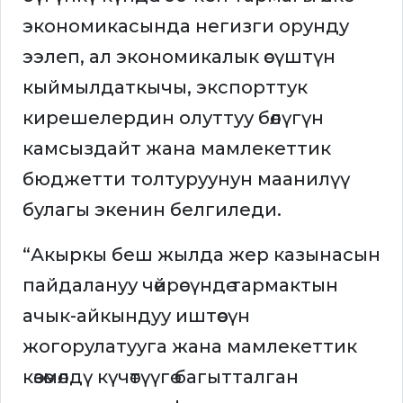
экономикасында негизги орунду
ээлеп, ал экономикалык өсүштүн
кыймылдаткычы, экспорттук
кирешелердин олуттуу бөлүгүн
камсыздайт жана мамлекеттик
бюджетти толтуруунун маанилүү
булагы экенин белгиледи.
“Акыркы беш жылда жер казынасын
пайдалануу чөйрөсүндө тармактын
ачык-айкындуу иштөөсүн
жогорулатууга жана мамлекеттик
көзөмөлдү күчөтүүгө багытталган