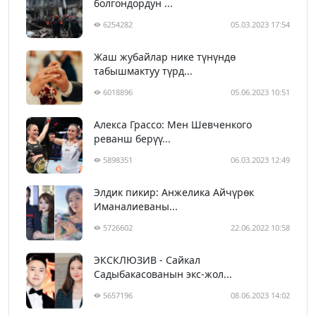
болгондордун ...
6254282
05.03.2023 17:54
Жаш жубайлар нике түнүндө
табышмактуу түрд...
6018896
05.06.2023 10:51
Алекса Грассо: Мен Шевченкого
реванш берүү...
5898351
06.03.2023 12:49
Элдик пикир: Анжелика Айчүрөк
Иманалиеваны...
5726602
22.06.2022 10:58
ЭКСКЛЮЗИВ - Сайкал
Садыбакасованын экс-жол...
5657196
08.06.2023 14:02