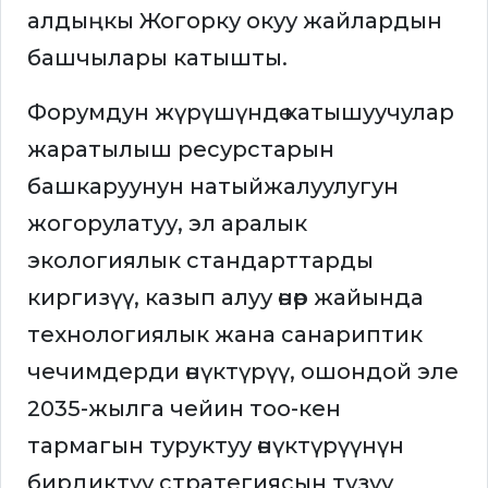
алдыңкы Жогорку окуу жайлардын
башчылары катышты.
Форумдун жүрүшүндө катышуучулар
жаратылыш ресурстарын
башкаруунун натыйжалуулугун
жогорулатуу, эл аралык
экологиялык стандарттарды
киргизүү, казып алуу өнөр жайында
технологиялык жана санариптик
чечимдерди өнүктүрүү, ошондой эле
2035-жылга чейин тоо-кен
тармагын туруктуу өнүктүрүүнүн
бирдиктүү стратегиясын түзүү