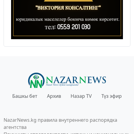
Башкы бет
Архив
Назар TV
Түз эфир
NazarNews.kg правила внутреннего распорядка
агентства