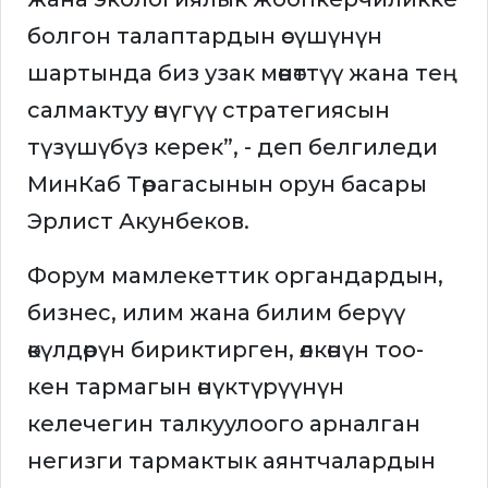
болгон талаптардын өсүшүнүн
шартында биз узак мөөнөттүү жана тең
салмактуу өнүгүү стратегиясын
түзүшүбүз керек”, - деп белгиледи
МинКаб Төрагасынын орун басары
Эрлист Акунбеков.
Форум мамлекеттик органдардын,
бизнес, илим жана билим берүү
өкүлдөрүн бириктирген, өлкөнүн тоо-
кен тармагын өнүктүрүүнүн
келечегин талкуулоого арналган
негизги тармактык аянтчалардын