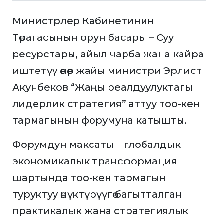
Министрлер Кабинетинин
Төрагасынын орун басары – Суу
ресурстары, айыл чарба жана кайра
иштетүү өнөр жайы министри Эрлист
Акунбеков “Жаңы реалдуулуктагы
лидерлик стратегия” аттуу тоо-кен
тармагынын форумуна катышты.
Форумдун максаты – глобалдык
экономикалык трансформация
шартында тоо-кен тармагын
туруктуу өнүктүрүүгө багытталган
практикалык жана стратегиялык