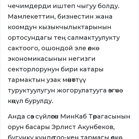
чечимдерди иштеп чыгуу болду.
Мамлекеттин, бизнестин жана
коомдун кызыкчылыктарынын
ортосундагы тең салмактуулукту
сактоого, ошондой эле өлкө
экономикасынын негизги
секторлорунун бири катары
тармактын узак мөөнөттүү
туруктуулугун жогорулатууга өзгөчө
көңүл бурулду.
Анда сөз сүйлөгөн МинКаб Төрагасынын
орун басары Эрлист Акунбеков,
бүгүнкү күндө тоо-кен тармагы өлкө