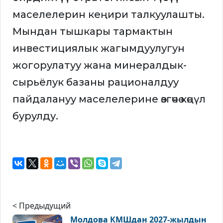
маселелерин кеңири талкуулашты.
Мындан тышкары тармактын
инвестициялык жагымдуулугун
жогорулатуу жана минералдык-
сырьёлук базаны рационалдуу
пайдалануу маселелерине өзгөчө көңүл
бурулду.
< Предыдущий
Молдова КМШдан 2027-жылдын