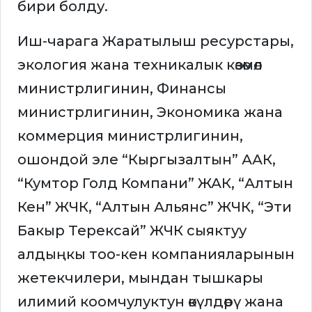
бири болду.
Иш-чарага Жаратылыш ресурстары,
экология жана техникалык көзөмөл
министрлигинин, Финансы
министрлигинин, Экономика жана
коммерция министрлигинин,
ошондой эле “Кыргызалтын” ААК,
“Кумтор Голд Компани” ЖАК, “Алтын
Кен” ЖЧК, “Алтын Альянс” ЖЧК, “Эти
Бакыр Терексай” ЖЧК сыяктуу
алдыңкы тоо-кен компанияларынын
жетекчилери, мындан тышкары
илимий коомчулуктун өкүлдөрү жана