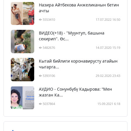
Назира Айтбекова Анжеликанын бетин
ачты
5553410
17.07.2022 16:50
ВИДЕО(+18) - "Муунтуп, башына
секирип". Өс...
5482676
14.07.2020 15:19
Кытай бийлиги коронавирусту атайын
чыгарга...
5393106
29.02.2020 23:43
АУДИО - Сонунбүбү Кадырова: “Мен
жазган Ка...
5037864
15.09.2021 6:18