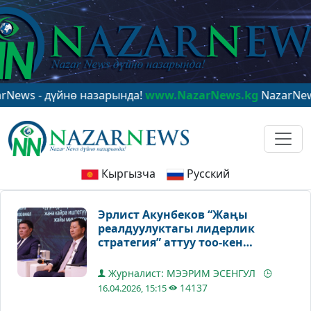
дүйнө назарында!
www.NazarNews.kg
NazarNews - в це
Кыргызча
Русский
Эрлист Акунбеков “Жаңы
реалдуулуктагы лидерлик
стратегия” аттуу тоо-кен
тармагынын форумуна
катышты
Журналист: МЭЭРИМ ЭСЕНГУЛ
14137
16.04.2026, 15:15