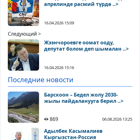
апрелинде расмий түрдө ..>
16.04.2026 15:09
Следующий >
Жээнчороевге оомат ооду,
депутат болом деп шымалан ..>
16.04.2026 15:16
Последние новости
Барскоон – Бедел жолу 2030-
жылы пайдаланууга берил ..>
869
06.08.2026 13:25
Адылбек Касымалиев
Кыргызстан-Россия