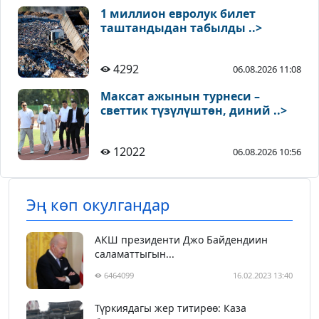
1 миллион евролук билет
таштандыдан табылды ..>
4292
06.08.2026 11:08
Максат ажынын турнеси –
светтик түзүлүштөн, диний ..>
12022
06.08.2026 10:56
Эң көп окулгандар
АКШ президенти Джо Байдендиин
саламаттыгын...
6464099
16.02.2023 13:40
Түркиядагы жер титирөө: Каза