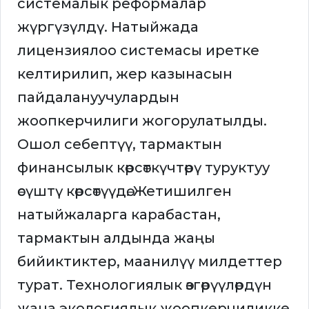
системалык реформалар
жүргүзүлдү. Натыйжада
лицензиялоо системасы иретке
келтирилип, жер казынасын
пайдалануучулардын
жоопкерчилиги жогорулатылды.
Ошол себептүү, тармактын
финансылык көрсөткүчтөрү туруктуу
өсүштү көрсөтүүдө. Жетишилген
натыйжаларга карабастан,
тармактын алдында жаңы
бийиктиктер, маанилүү милдеттер
турат. Технологиялык өзгөрүүлөрдүн
жана экологиялык жоопкерчиликке