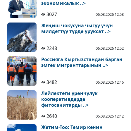
экономикалык ..>
3027
06.08.2026 12:58
Жеңиш чокусуна чыгуу үчүн
милдеттүү түрдө уруксат ..>
2248
06.08.2026 12:52
Россияга Кыргызстандан барган
эмгек мигранттарынын ..>
3482
06.08.2026 12:46
Лейлектеги үрөнчүлүк
кооперативдерде
фитосанитарды ..>
2640
06.08.2026 12:42
Жетим-Тоо: Темир кенин