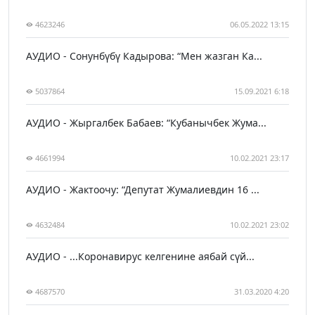
4623246
06.05.2022 13:15
АУДИО - Сонунбүбү Кадырова: “Мен жазган Ка...
5037864
15.09.2021 6:18
АУДИО - Жыргалбек Бабаев: “Кубанычбек Жума...
4661994
10.02.2021 23:17
АУДИО - Жактоочу: “Депутат Жумалиевдин 16 ...
4632484
10.02.2021 23:02
АУДИО - ...Коронавирус келгенине аябай сүй...
4687570
31.03.2020 4:20