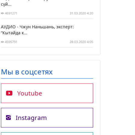
сүй...
4691271
31.03.2020 4:20
АУДИО - Чжун Наньшань, эксперт:
“Кытайда к...
4595791
28.03.2020 4:05
Мы в соцсетях
Youtube
Instagram