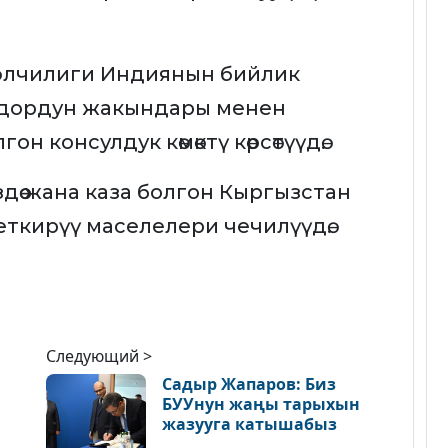
элчилиги Индиянын бийлик
ндордун жакындары менен
н консулдук көмөктү көрсөтүүдө.
өө жана каза болгон Кыргызстан
 жеткирүү маселелери чечилүүдө.
Следующий >
Садыр Жапаров: Биз
БУУнун жаңы тарыхын
жазууга катышабыз