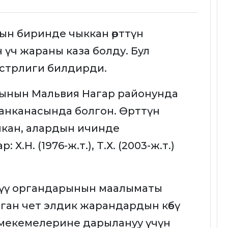
н биринде чыккан өрттүн
үч жараны каза болду. Бул
стрлиги билдирди.
ынын Мальвия Нагар районунда
манканасында болгон. Өрттүн
пкан, алардын ичинде
.Н. (1976-ж.т.), Т.Х. (2003-ж.т.)
үү органдарынын маалыматы
ан чет элдик жарандардын көбү
мекемелерине дарылануу үчүн