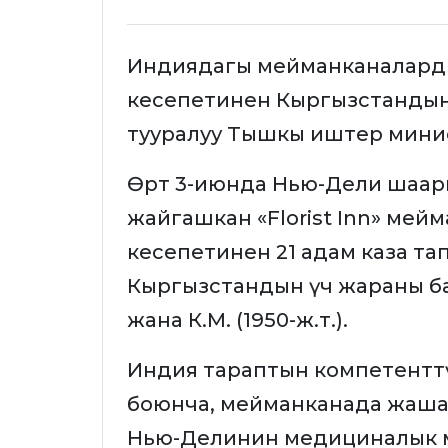
Индиядагы мейманканаларды
кесепетинен Кыргызстандын 
тууралуу Тышкы иштер мини
Өрт 3-июнда Нью-Дели шаар
жайгашкан «Florist Inn» мей
кесепетинен 21 адам каза та
Кыргызстандын үч жараны бар: Х
жана К.М. (1950-ж.т.).
Индия тараптын компетентт
боюнча, мейманканада жашаг
Нью-Делинин медициналык 