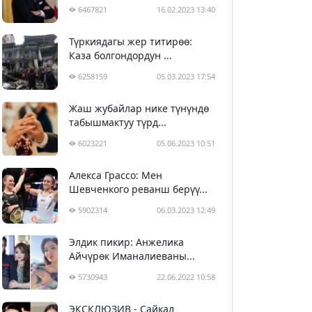
6467821
16.02.2023 13:40
Түркиядагы жер титирөө:
Каза болгондордун ...
6258159
05.03.2023 17:54
Жаш жубайлар нике түнүндө
табышмактуу түрд...
6023221
05.06.2023 10:51
Алекса Грассо: Мен
Шевченкого реванш берүү...
5902314
06.03.2023 12:49
Элдик пикир: Анжелика
Айчүрөк Иманалиеваны...
5730943
22.06.2022 10:58
ЭКСКЛЮЗИВ - Сайкал