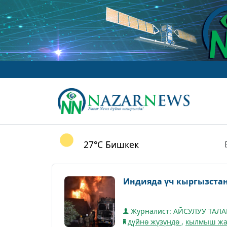
27°C
Бишкек
Индияда үч кыргызстан
Журналист: АЙСУЛУУ ТАЛ
дүйнө жүзүндө
,
кылмыш жа