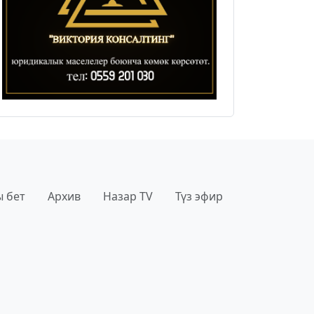
 бет
Архив
Назар TV
Түз эфир