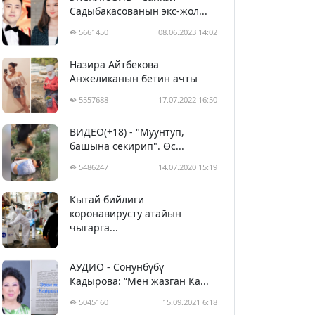
Садыбакасованын экс-жол...
5661450
08.06.2023 14:02
Назира Айтбекова
Анжеликанын бетин ачты
5557688
17.07.2022 16:50
ВИДЕО(+18) - "Муунтуп,
башына секирип". Өс...
5486247
14.07.2020 15:19
Кытай бийлиги
5397070
29.02.2020 23:43
коронавирусту атайын
чыгарга...
АУДИО - Сонунбүбү
Кадырова: “Мен жазган Ка...
5045160
15.09.2021 6:18