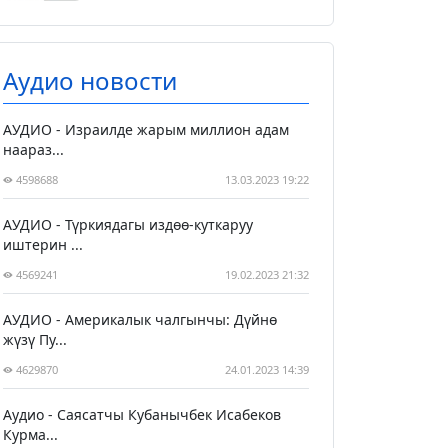
Аудио новости
АУДИО - Израилде жарым миллион адам
наараз...
4598688
13.03.2023 19:22
АУДИО - Түркиядагы издөө-куткаруу
иштерин ...
4569241
19.02.2023 21:32
АУДИО - Америкалык чалгынчы: Дүйнө
жүзү Пу...
4629870
24.01.2023 14:39
Аудио - Саясатчы Кубанычбек Исабеков
Курма...