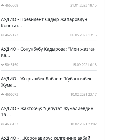
4665008
21.01.2023 18:15
АУДИО - Президент Садыр Жапаровдун
Констит...
4627173
06.05.2022 13:15
АУДИО - Сонунбүбү Кадырова: “Мен жазган
Ка...
5045160
15.09.2021 6:18
АУДИО - Жыргалбек Бабаев: “Кубанычбек
Жума...
4666073
10.02.2021 23:17
АУДИО - Жактоочу: “Депутат Жумалиевдин
16 ...
4636133
10.02.2021 23:02
АУДИО - ...Коронавирус келгенине аябай