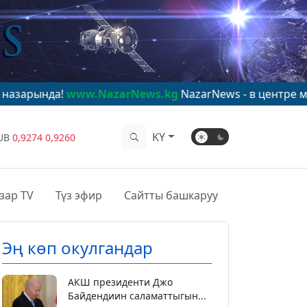
www.NazarNews.kg
NazarNews - в центре мирового вн
KY
UB
0,9274
0,9260
зар TV
Түз эфир
Сайтты башкаруу
Эң көп окулгандар
АКШ президенти Джо
Байдендиин саламаттыгын...