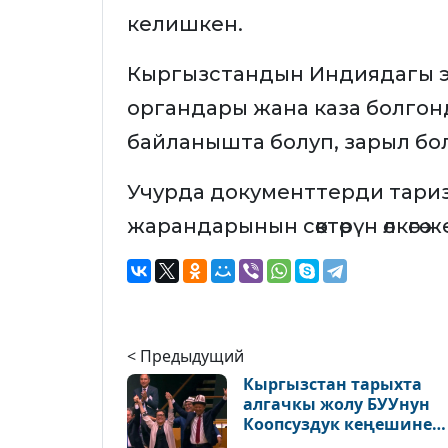
келишкен.
Кыргызстандын Индиядагы 
органдары жана каза болго
байланышта болуп, зарыл болго
Учурда документтерди таризд
жарандарынын сөөктөрүн өлкөгө
< Предыдущий
Кыргызстан тарыхта
алгачкы жолу БУУнун
Коопсуздук кеңешине
мүчө болду