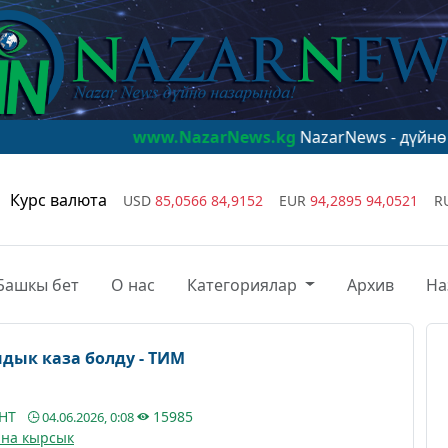
www.NazarNews.kg
NazarNews - дүйнө назарында!
Курс валюта
USD
85,0566
84,9152
EUR
94,2895
94,0521
R
Башкы бет
О нас
Категориялар
Архив
На
дык каза болду - ТИМ
АНТ
15985
04.06.2026, 0:08
на кырсык