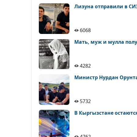
Лизуна отправили в СИЗ
6068
Мать, муж и мулла получ
4282
Министр Нурдан Орунтае
5732
В Кыргызстане остаются
4762