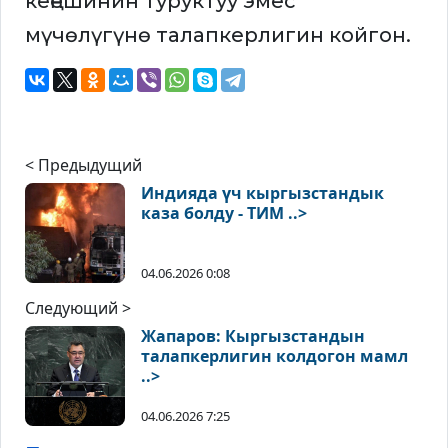
кеңешинин туруктуу эмес
мүчөлүгүнө талапкерлигин койгон.
< Предыдущий
Индияда үч кыргызстандык
каза болду - ТИМ ..>
04.06.2026 0:08
Следующий >
Жапаров: Кыргызстандын
талапкерлигин колдогон мамл
..>
04.06.2026 7:25