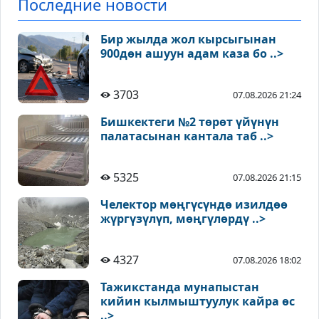
Последние новости
Бир жылда жол кырсыгынан
900дөн ашуун адам каза бо ..>
3703
07.08.2026 21:24
Бишкектеги №2 төрөт үйүнүн
палатасынан кантала таб ..>
5325
07.08.2026 21:15
Челектор мөңгүсүндө изилдөө
жүргүзүлүп, мөңгүлөрдү ..>
4327
07.08.2026 18:02
Тажикстанда мунапыстан
кийин кылмыштуулук кайра өс
..>