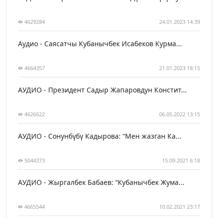
4629284
24.01.2023 14:39
Аудио - Саясатчы Кубанычбек Исабеков Курма...
4664357
21.01.2023 18:15
АУДИО - Президент Садыр Жапаровдун Констит...
4626622
06.05.2022 13:15
АУДИО - Сонунбүбү Кадырова: “Мен жазган Ка...
5044373
15.09.2021 6:18
АУДИО - Жыргалбек Бабаев: “Кубанычбек Жума...
4665544
10.02.2021 23:17