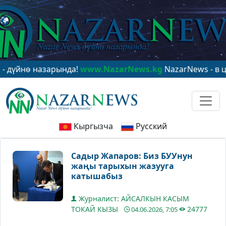
нө назарында!
www.NazarNews.kg
NazarNews - в центре
Кыргызча
Русский
Садыр Жапаров: Биз БУУнун
жаңы тарыхын жазууга
катышабыз
Журналист: АЙСАЛКЫН КАСЫМ
ТОКАЙ КЫЗЫ
24777
04.06.2026, 7:05