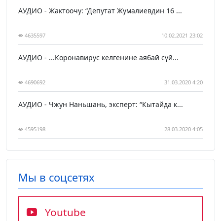
АУДИО - Жактоочу: “Депутат Жумалиевдин 16 ...
4635597
10.02.2021 23:02
АУДИО - ...Коронавирус келгенине аябай сүй...
4690692
31.03.2020 4:20
АУДИО - Чжун Наньшань, эксперт: “Кытайда к...
4595198
28.03.2020 4:05
Мы в соцсетях
Youtube