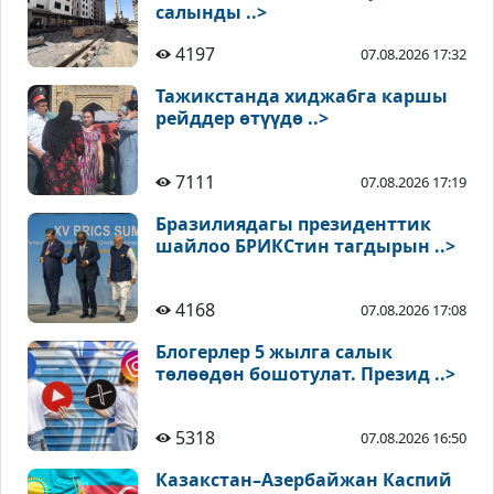
салынды ..>
4197
07.08.2026 17:32
Тажикстанда хиджабга каршы
рейддер өтүүдө ..>
7111
07.08.2026 17:19
Бразилиядагы президенттик
шайлоо БРИКСтин тагдырын ..>
4168
07.08.2026 17:08
Блогерлер 5 жылга салык
төлөөдөн бошотулат. Презид ..>
5318
07.08.2026 16:50
Казакстан–Азербайжан Каспий