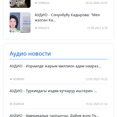
5396524
29.02.2020 23:43
АУДИО - Сонунбүбү Кадырова: “Мен
жазган Ка...
5044373
15.09.2021 6:18
Аудио новости
АУДИО - Израилде жарым миллион адам наараз...
4598090
13.03.2023 19:22
АУДИО - Түркиядагы издөө-куткаруу иштерин ...
4568544
19.02.2023 21:32
АУДИО - Америкалык чалгынчы: Дүйнө жүзү Пу...