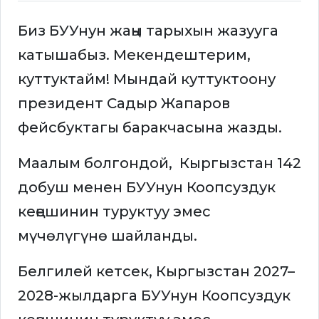
Биз БУУнун жаңы тарыхын жазууга
катышабыз. Мекендештерим,
куттуктайм! Мындай куттуктоону
президент Садыр Жапаров
фейсбуктагы баракчасына жазды.
Маалым болгондой, Кыргызстан 142
добуш менен БУУнун Коопсуздук
кеңешинин туруктуу эмес
мүчөлүгүнө шайланды.
Белгилей кетсек, Кыргызстан 2027–
2028-жылдарга БУУнун Коопсуздук