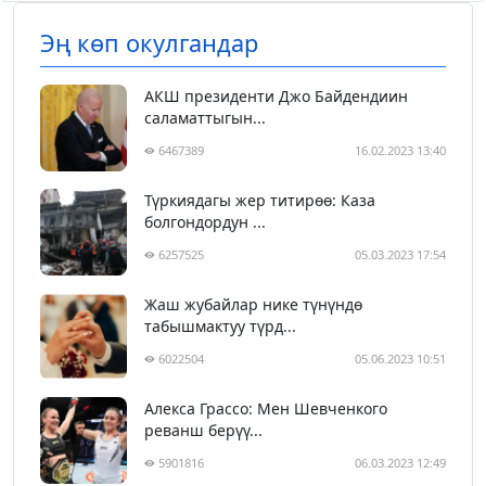
Эң көп окулгандар
АКШ президенти Джо Байдендиин
саламаттыгын...
6467389
16.02.2023 13:40
Түркиядагы жер титирөө: Каза
болгондордун ...
6257525
05.03.2023 17:54
Жаш жубайлар нике түнүндө
табышмактуу түрд...
6022504
05.06.2023 10:51
Алекса Грассо: Мен Шевченкого
реванш берүү...
5901816
06.03.2023 12:49