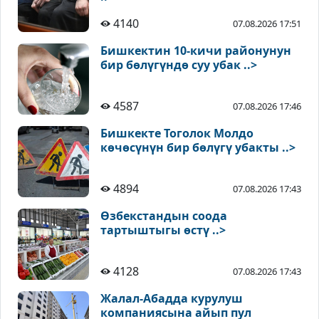
4140
07.08.2026 17:51
Бишкектин 10-кичи районунун
бир бөлүгүндө суу убак ..>
4587
07.08.2026 17:46
Бишкекте Тоголок Молдо
көчөсүнүн бир бөлүгү убакты ..>
4894
07.08.2026 17:43
Өзбекстандын соода
тартыштыгы өстү ..>
4128
07.08.2026 17:43
Жалал-Абадда курулуш
компаниясына айып пул