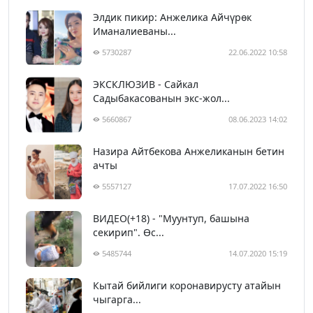
Элдик пикир: Анжелика Айчүрөк
Иманалиеваны...
5730287
22.06.2022 10:58
ЭКСКЛЮЗИВ - Сайкал
Садыбакасованын экс-жол...
5660867
08.06.2023 14:02
Назира Айтбекова Анжеликанын бетин
ачты
5557127
17.07.2022 16:50
ВИДЕО(+18) - "Муунтуп, башына
секирип". Өс...
5485744
14.07.2020 15:19
Кытай бийлиги коронавирусту атайын
чыгарга...