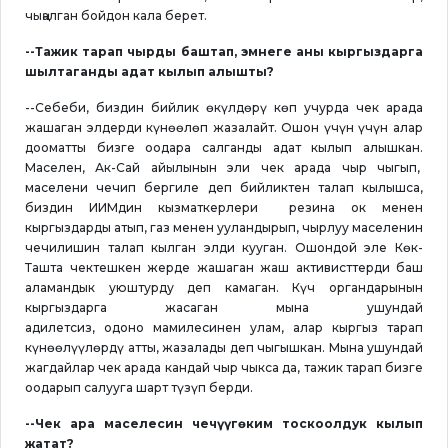
чыңалган бойдон кала берет.
--Тажик тарап чырды баштап, эмнеге аны кыргыздарга
шылтаганды адат кылып алышты?
--Себеби, биздин бийлик өкүлдөрү көп учурда чек арада
жашаган элдерди күнөөлөп жазалайт. Ошон үчүн үчүн алар
дооматты бизге оодара салганды адат кылып алышкан.
Маселен, Ак-Сай айылынын эли чек арада чыр чыгып,
маселени чечип бергиле деп бийликтен талап кылышса,
биздин ИИМдин кызматкерлери резина ок менен
кыргыздарды атып, газ менен ууландырып, чырлуу маселенин
чечилишин талап кылган элди кууган. Ошондой эле Көк-
Ташта чектешкен жерде жашаган жаш активисттерди баш
аламандык уюштурду деп камаган. Күч органдарынын
кыргыздарга жасаган мына ушундай
адилетсиз, одоно мамилесинен улам, алар кыргыз тарап
күнөөлүүлөрдү атты, жазалады деп чыгышкан. Мына ушундай
жагдайлар чек арада кандай чыр чыкса да, тажик тарап бизге
оодарып салууга шарт түзүп берди.
--Чек ара маселесин чечүүгө ким тоскоолдук кылып
жатат?