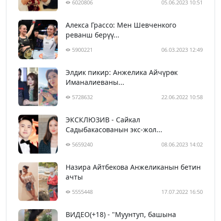
6020806
05.06.2023 10:51
Алекса Грассо: Мен Шевченкого
реванш берүү...
5900221
06.03.2023 12:49
Элдик пикир: Анжелика Айчүрөк
Иманалиеваны...
5728632
22.06.2022 10:58
ЭКСКЛЮЗИВ - Сайкал
Садыбакасованын экс-жол...
5659240
08.06.2023 14:02
Назира Айтбекова Анжеликанын бетин
ачты
5555448
17.07.2022 16:50
ВИДЕО(+18) - "Муунтуп, башына