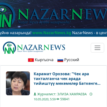
азарында!
www.NazarNews.kg
NazarNews - в центре ми
Кыргызча
Русский
Карамат Орозова: "Чек ара
такталганча чек арада
тийиштүү мекемелер Баткенге
көчүрүлүшү керек"
Журналист: ЭЛИЗА ХАМРАЕВА
59841
10.05.2020, 5:59