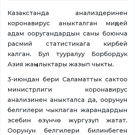
Казакстанда анализдеринен
коронавирус аныкталган миңдей
адам ооругандардын саны боюнча
расмий статистикага кирбей
калган. Бул тууралуу Борбордук
Азия жаңылыктары жазып чыкты.
3-июндан бери Саламаттык сактоо
министрлиги коронавирус
анализинен аныкталса да, оорунун
белгилери чыкпаган жарандардын
эсебин өзүнчө жүргүзүп жатат.
Оорунун белгилери билинбеген