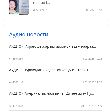
жазган Ка...
5036997
15.09.2021 6:18
Аудио новости
АУДИО - Израилде жарым миллион адам наараз...
4594389
13.03.2023 19:22
АУДИО - Түркиядагы издөө-куткаруу иштерин ...
4565146
19.02.2023 21:32
АУДИО - Америкалык чалгынчы: Дүйнө жүзү Пу...
4625828
24.01.2023 14:39