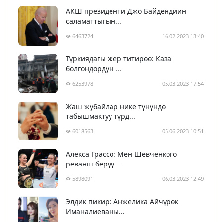
АКШ президенти Джо Байдендиин
саламаттыгын...
6463724
16.02.2023 13:40
Түркиядагы жер титирөө: Каза
болгондордун ...
6253978
05.03.2023 17:54
Жаш жубайлар нике түнүндө
табышмактуу түрд...
6018563
05.06.2023 10:51
Алекса Грассо: Мен Шевченкого
реванш берүү...
5898091
06.03.2023 12:49
Элдик пикир: Анжелика Айчүрөк
Иманалиеваны...