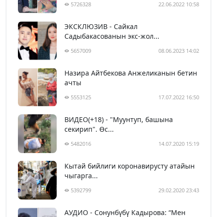
5726328
22.06.2022 10:58
ЭКСКЛЮЗИВ - Сайкал
Садыбакасованын экс-жол...
5657009
08.06.2023 14:02
Назира Айтбекова Анжеликанын бетин
ачты
5553125
17.07.2022 16:50
ВИДЕО(+18) - "Муунтуп, башына
секирип". Өс...
5482016
14.07.2020 15:19
Кытай бийлиги коронавирусту атайын
чыгарга...
5392799
29.02.2020 23:43
АУДИО - Сонунбүбү Кадырова: “Мен