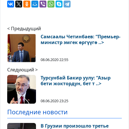
< Предыдущий
Самсаалы Четинбаев: “Премьер-
министр эмгек өргүүгө ..>
08.06.2020 22:55
Следующий >
Турсунбай Бакир уулу: “Азыр
бети жоктордун, бет т ..>
08.06.2020 23:25
Последние новости
В Грузии произошло третье