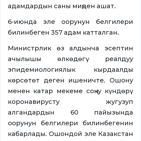
адамдардын саны миңден ашат.
6-июнда эле оорунун белгилери
билинбеген 357 адам катталган.
Министрлик өз алдынча эсептин
ачылышы өлкөдөгү реалдуу
эпидемиологиялык кырдаалды
көрсөтөт деген ишеничте. Ошону
менен катар мекеме соңку күндөрү
коронавирусту жугузуп
алгандардын 60 пайызында
оорунун белгилери билинбегенин
кабарлады. Ошондой эле Казакстан