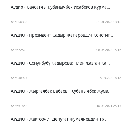
Аудио - Саясатчы Кубанычбек Исабеков Курма...
4660853
21.01.2023 18:15
АУДИО - Президент Садыр Жапаровдун Констит...
4622894
06.05.2022 13:15
АУДИО - Сонунбүбү Кадырова: “Мен жазган Ка...
5036997
15.09.2021 6:18
АУДИО - Жыргалбек Бабаев: “Кубанычбек Жума...
4661662
10.02.2021 23:17
АУДИО - Жактоочу: “Депутат Жумалиевдин 16 ...