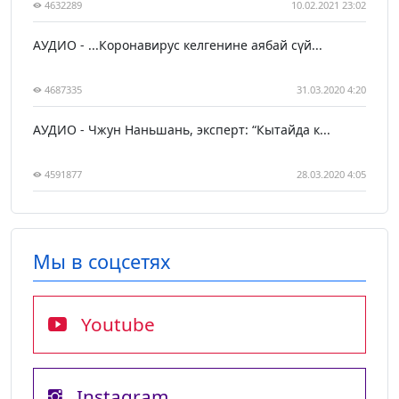
4632289
10.02.2021 23:02
АУДИО - ...Коронавирус келгенине аябай сүй...
4687335
31.03.2020 4:20
АУДИО - Чжун Наньшань, эксперт: “Кытайда к...
4591877
28.03.2020 4:05
Мы в соцсетях
Youtube
Instagram