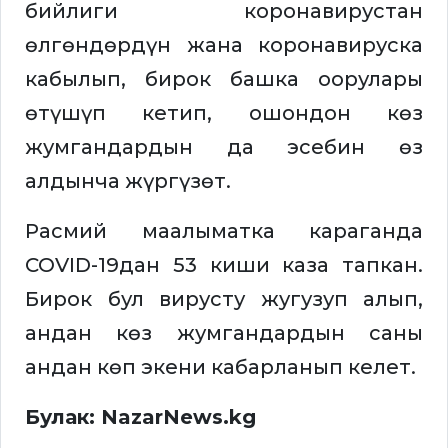
бийлиги коронавирустан
өлгөндөрдүн жана коронавируска
кабылып, бирок башка оорулары
өтүшүп кетип, ошондон көз
жумгандардын да эсебин өз
алдынча жүргүзөт.
Расмий маалыматка караганда
COVID-19дан 53 киши каза тапкан.
Бирок бул вирусту жугузуп алып,
андан көз жумгандардын саны
андан көп экени кабарланып келет.
Булак: NazarNews.kg