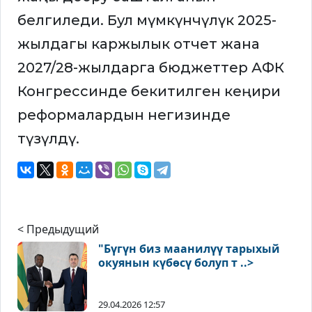
белгиледи. Бул мүмкүнчүлүк 2025-
жылдагы каржылык отчет жана
2027/28-жылдарга бюджеттер АФК
Конгрессинде бекитилген кеңири
реформалардын негизинде
түзүлдү.
< Предыдущий
"Бүгүн биз маанилүү тарыхый
окуянын күбөсү болуп т ..>
29.04.2026 12:57