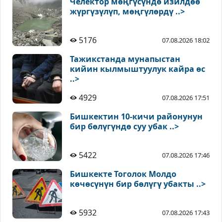
Челектор мөңгүсүндө изилдөө
жүргүзүлүп, мөңгүлөрдү ..>
5176
07.08.2026 18:02
Тажикстанда мунапыстан
кийин кылмыштуулук кайра өс
..>
4929
07.08.2026 17:51
Бишкектин 10-кичи районунун
бир бөлүгүндө суу убак ..>
5422
07.08.2026 17:46
Бишкекте Тоголок Молдо
көчөсүнүн бир бөлүгү убакты ..>
5932
07.08.2026 17:43