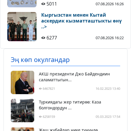
5011
07.08.2026 16:26
Кыргызстан менен Кытай
аскердик кызматташтыкты өнү
..>
6277
07.08.2026 16:22
Эң көп окулгандар
АКШ президенти Джо Байдендиин
саламаттыгын...
6467821
16.02.2023 13:40
Түркиядагы жер титирөө: Каза
болгондордун ...
6258159
05.03.2023 17:54
Жаш жубайлар нике түнүндө