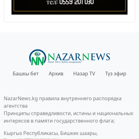
Башкы бет
Архив
Назар TV
Түз эфир
NazarNews.kg правила внутреннего распорядка
агентства
Принципы справедливости, истины и национальных
интересов в памяти государственного флага;
Кыргыз Республикасы, Бишкек шаары,