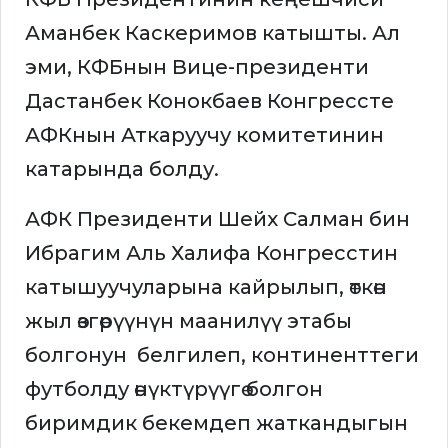
Аманбек Каскеримов катышты. Ал
эми, КФБнын Вице-президенти
Дастанбек Конокбаев Конгрессте
АФКнын Аткаруучу комитетинин
катарында болду.
АФК Президенти Шейх Салман бин
Ибрагим Аль Халифа Конгресстин
катышуучуларына кайрылып, өткөн
жыл өзгөрүүнүн маанилүү этабы
болгонун белгилеп, континенттеги
футболду өнүктүрүүгө болгон
биримдик бекемдеп жаткандыгын