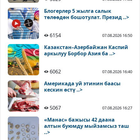
Блогерлер 5 жылга салык
төлөөдөн бошотулат. Презид ..>
6154
07.08.2026 16:50
Казакстан–Азербайжан Каспий
аркылуу Борбор Азия ба ..>
6062
07.08.2026 16:40
Америкада уй этинин баасы
кескин өстү ..>
5067
07.08.2026 16:27
«Манас» бажысы 42 даана
алтын буюмду мыйзамсыз таш
..>