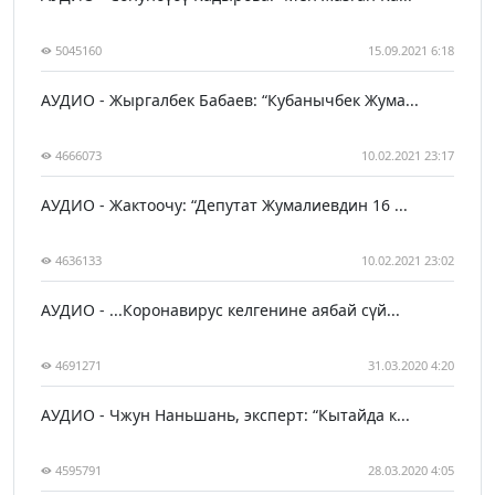
5045160
15.09.2021 6:18
АУДИО - Жыргалбек Бабаев: “Кубанычбек Жума...
4666073
10.02.2021 23:17
АУДИО - Жактоочу: “Депутат Жумалиевдин 16 ...
4636133
10.02.2021 23:02
АУДИО - ...Коронавирус келгенине аябай сүй...
4691271
31.03.2020 4:20
АУДИО - Чжун Наньшань, эксперт: “Кытайда к...
4595791
28.03.2020 4:05