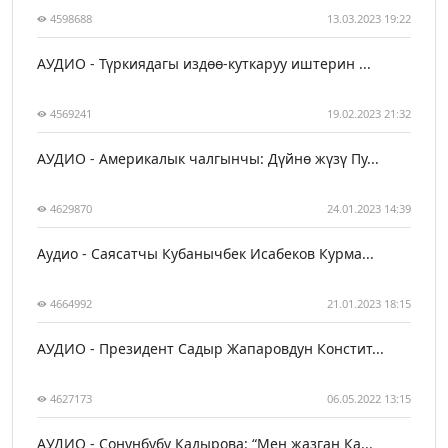
4598688
13.03.2023 19:22
АУДИО - Түркиядагы издөө-куткаруу иштерин ...
4569241
19.02.2023 21:32
АУДИО - Америкалык чалгынчы: Дүйнө жүзү Пу...
4629870
24.01.2023 14:39
Аудио - Саясатчы Кубанычбек Исабеков Курма...
4664992
21.01.2023 18:15
АУДИО - Президент Садыр Жапаровдун Констит...
4627173
06.05.2022 13:15
АУДИО - Сонунбүбү Кадырова: “Мен жазган Ка...