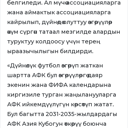
белгиледи. Ал мүчө ассоциацияларга
жана аймактык ассоциацияларга
кайрылып, дүйнөдө олуттуу өзгөрүүлөр
өкүм сүргөн татаал мезгилде алардын
туруктуу колдоосу үчүн терең
ыраазычылыгын билдирди.
«Дүйнөлүк футбол өзгөрүп жаткан
шартта АФК бул өзгөрүүлөргө даяр
экенин жана ФИФА календарына
киргизиле турган жаңыланууларга
АФК ийкемдүүлүгүн көрсөтүп жатат.
Бул багытта 2031-2035-жылдардагы
АФК Азия Кубогун өткөрүү боюнча