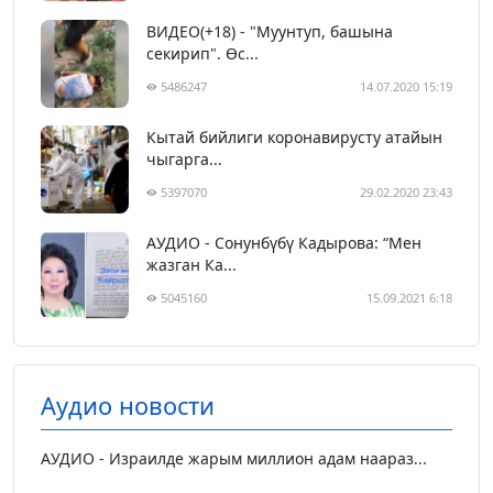
ВИДЕО(+18) - "Муунтуп, башына
секирип". Өс...
5486247
14.07.2020 15:19
Кытай бийлиги коронавирусту атайын
чыгарга...
5397070
29.02.2020 23:43
АУДИО - Сонунбүбү Кадырова: “Мен
жазган Ка...
5045160
15.09.2021 6:18
Аудио новости
АУДИО - Израилде жарым миллион адам наараз...