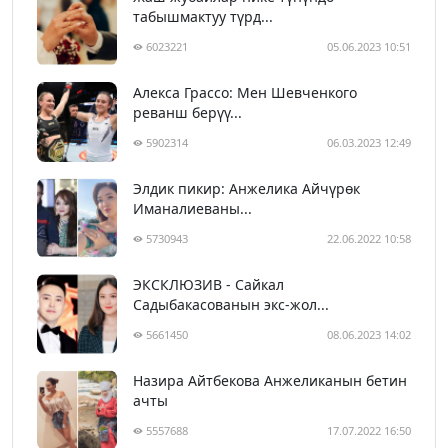
табышмактуу түрд...
6023221
05.06.2023 10:51
Алекса Грассо: Мен Шевченкого
реванш берүү...
5902314
06.03.2023 12:49
Элдик пикир: Анжелика Айчүрөк
Иманалиеваны...
5730943
22.06.2022 10:58
ЭКСКЛЮЗИВ - Сайкал
Садыбакасованын экс-жол...
5661450
08.06.2023 14:02
Назира Айтбекова Анжеликанын бетин
ачты
5557688
17.07.2022 16:50