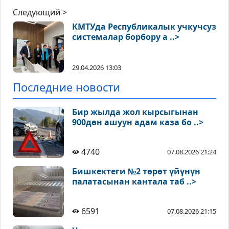
Следующий >
КМТУда Республикалык учкучсуз
системалар борбору а ..>
29.04.2026 13:03
Последние новости
Бир жылда жол кырсыгынан
900дөн ашуун адам каза бо ..>
4740
07.08.2026 21:24
Бишкектеги №2 төрөт үйүнүн
палатасынан кантала таб ..>
6591
07.08.2026 21:15