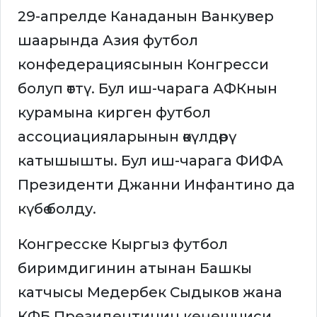
29-апрелде Канаданын Ванкувер
шаарында Азия футбол
конфедерациясынын Конгресси
болуп өттү. Бул иш-чарага АФКнын
курамына кирген футбол
ассоциацияларынын өкүлдөрү
катышышты. Бул иш-чарага ФИФА
Президенти Джанни Инфантино да
күбө болду.
Конгресске Кыргыз футбол
биримдигинин атынан Башкы
катчысы Медербек Сыдыков жана
КФБ Президентинин кеңешчиси