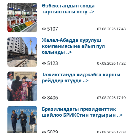
Өзбекстандын соода
тартыштыгы өстү ..>
5107
07.08.2026 17:43
Жалал-Абадда курулуш
компаниясына айып пул
салынды ..>
5123
07.08.2026 17:32
Тажикстанда хиджабга каршы
рейддер өтүүдө ..>
8406
07.08.2026 17:19
Бразилиядагы президенттик
шайлоо БРИКСтин тагдырын ..>
5029
07.08.2026 17:08