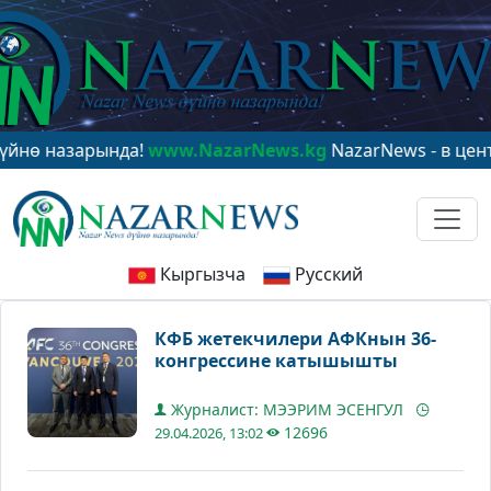
назарында!
www.NazarNews.kg
NazarNews - в центре м
Кыргызча
Русский
КФБ жетекчилери АФКнын 36-
конгрессине катышышты
Журналист: МЭЭРИМ ЭСЕНГУЛ
12696
29.04.2026, 13:02