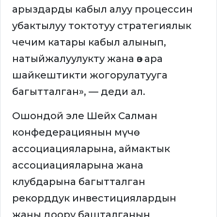
арыздарды кабыл алуу процессин
убактылуу токтотуу стратегиялык
чечим катары кабыл алынып,
натыйжалуулукту жана өз ара
шайкештикти жогорулатууга
багытталган», — деди ал.
Ошондой эле Шейх Салман
конфедерациянын мүчө
ассоциацияларына, аймактык
ассоциацияларына жана
клубдарына багытталган
рекорддук инвестициялардын
жаңы доору башталганын